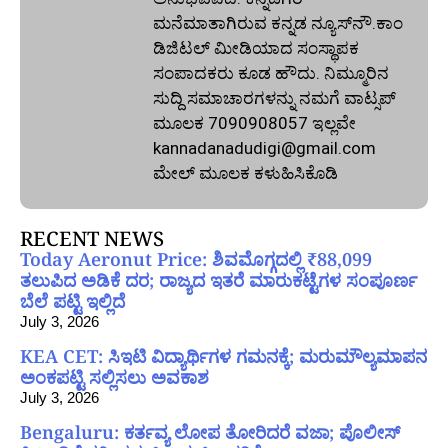
ಮನೆಮಾತಾಗಿರುವ ಕನ್ನಡ ನ್ಯೂಸ್‌ನೌ.ಕಾಂ
ಡಿಜಿಟಲ್‌ ಮೀಡಿಯಾದ ಸಂಸ್ಥಾಪಕ
ಸಂಪಾದಕರು ಕೂಡ ಹೌದು. ನಿಮ್ಮೂರಿನ
ಸುದ್ದಿ ಸಮಾಚಾರಗಳನ್ನು ನಮಗೆ ವಾಟ್ಸಪ್‌
ಮೂಲಕ 7090908057 ಇಲ್ಲವೇ
kannadanadudigi@gmail.com
ಮೇಲ್‌ ಮೂಲಕ ಕಳುಹಿಸಿಕೊಡಿ
RECENT NEWS
Today Aeronut Price: ಶಿವಮೊಗ್ಗದಲ್ಲಿ ₹88,099
ತಲುಪಿದ ಅಡಿಕೆ ದರ; ರಾಜ್ಯದ ಇತರೆ ಮಾರುಕಟ್ಟೆಗಳ ಸಂಪೂರ್ಣ
ಬೆಲೆ ಪಟ್ಟಿ ಇಲ್ಲಿದೆ
July 3, 2026
KEA CET: ಸಿಇಟಿ ವಿದ್ಯಾರ್ಥಿಗಳ ಗಮನಕ್ಕೆ; ಮರುಮೌಲ್ಯಮಾಪನ
ಅಂಕಪಟ್ಟಿ ಸಲ್ಲಿಸಲು ಅವಕಾಶ
July 3, 2026
Bengaluru: ಕರ್ತವ್ಯ ಲೋಪ ತೋರಿದರೆ ವಜಾ; ಪೊಲೀಸ್