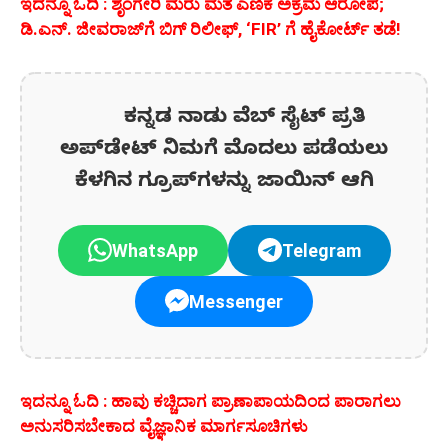
ಇದನ್ನೂ ಓದಿ : ಶೃಂಗೇರಿ ಮರು ಮತ ಎಣಿಕೆ ಅಕ್ರಮ ಆರೋಪ;
ಡಿ.ಎನ್. ಜೀವರಾಜ್‌ಗೆ ಬಿಗ್ ರಿಲೀಫ್, ‘FIR’ ಗೆ ಹೈಕೋರ್ಟ್ ತಡೆ!
ಕನ್ನಡ ನಾಡು ವೆಬ್ ಸೈಟ್ ಪ್ರತಿ
ಅಪ್‌ಡೇಟ್‌ ನಿಮಗೆ ಮೊದಲು ಪಡೆಯಲು
ಕೆಳಗಿನ ಗ್ರೂಪ್‌ಗಳನ್ನು ಜಾಯಿನ್ ಆಗಿ
WhatsApp
Telegram
Messenger
ಇದನ್ನೂ ಓದಿ : ಹಾವು ಕಚ್ಚಿದಾಗ ಪ್ರಾಣಾಪಾಯದಿಂದ ಪಾರಾಗಲು
ಅನುಸರಿಸಬೇಕಾದ ವೈಜ್ಞಾನಿಕ ಮಾರ್ಗಸೂಚಿಗಳು