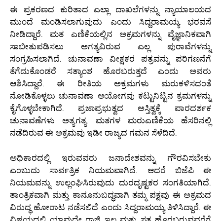
ಈ ಪ್ರಕರಣದ ಕುರಿತಾದ ಎಲ್ಲಾ ದಾಖಲೆಗಳನ್ನು ನ್ಯಾಯಾಲಯದ
ಮುಂದೆ ಮಂಡಿಸಲಾಗುವುದು ಎಂದು ಸಿದ್ದರಾಮಯ್ಯ ಭರವಸೆ
ನೀಡಿದ್ದಾರೆ. ಮತ ಎಣಿಕೆಯಲ್ಲಿನ ಅಕ್ರಮಗಳನ್ನು ವೈಜ್ಞಾನಿಕವಾಗಿ
ಸಾಬೀತುಪಡಿಸಲು ಅಗತ್ಯವಿರುವ ಎಲ್ಲ ಪುರಾವೆಗಳನ್ನು
ಸಂಗ್ರಹಿಸಲಾಗಿದೆ. ಚುನಾವಣಾ ವೀಕ್ಷಕರ ಪತ್ರವನ್ನು ಪರಿಗಣನೆಗೆ
ತೆಗೆದುಕೊಂಡರೆ ಸತ್ಯಾಂಶ ಹೊರಬರುತ್ತದೆ ಎಂದು ಅವರು
ಆಶಿಸಿದ್ದಾರೆ. ಈ ರೀತಿಯ ಅಕ್ರಮಗಳು ಮರುಕಳಿಸದಂತೆ
ನೋಡಿಕೊಳ್ಳಲು ಚುನಾವಣಾ ಆಯೋಗವು ಕಟ್ಟುನಿಟ್ಟಿನ ಕ್ರಮಗಳನ್ನು
ಕೈಗೊಳ್ಳಬೇಕಾಗಿದೆ. ಪ್ರಜಾಪ್ರಭುತ್ವದ ಅಸ್ತಿತ್ವಕ್ಕೆ ಪಾರದರ್ಶಕ
ಚುನಾವಣೆಗಳು ಅತ್ಯಗತ್ಯ. ಮತಗಳ ಮರುಎಣಿಕೆಯ ಹೆಸರಿನಲ್ಲಿ
ನಡೆದಿರುವ ಈ ಅಕ್ರಮವು ಇಡೀ ರಾಜ್ಯದ ಗಮನ ಸೆಳೆದಿದೆ.
ಅಧಿಕಾರದಲ್ಲಿ ಇರುವವರು ಜನಾದೇಶವನ್ನು ಗೌರವಿಸಬೇಕು
ಎಂಬುದು ಸಾರ್ವತ್ರಿಕ ನಿಯಮವಾಗಿದೆ. ಆದರೆ ಬಿಜೆಪಿ ಈ
ನಿಯಮವನ್ನು ಉಲ್ಲಂಘಿಸಿರುವುದು ದುರದೃಷ್ಟಕರ ಸಂಗತಿಯಾಗಿದೆ.
ತಾಂತ್ರಿಕವಾಗಿ ಮತ್ತು ಕಾನೂನುಬದ್ಧವಾಗಿ ತಮ್ಮ ಪಕ್ಷವು ಈ ಅಕ್ರಮದ
ವಿರುದ್ಧ ಹೋರಾಟ ನಡೆಸಲಿದೆ ಎಂದು ಸಿದ್ದರಾಮಯ್ಯ ತಿಳಿಸಿದ್ದಾರೆ. ಈ
ವಿಷಯದಲ್ಲಿ ಯಾವುದೇ ರಾಜಿ ಇಲ್ಲ ಮತ್ತು ಸತ್ಯ ಹೊರಬರುವವರೆಗೆ