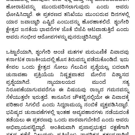
ಹೋರಾಟವನ್ನು ಮುಂದುವರಿಸಲಾಗುವುದು ಎಂದು ಅವರು
ಘೋಷಿಸಿದ್ದಾರೆ. ಈ ಪ್ರಕರಣದ ತನಿಖೆಯು ಮುಂಬರುವ ದಿನಗಳಲ್ಲಿ
ಯಾರ ಜವಾಬ್ದಾರಿ ಎಷ್ಟಿದೆ ಎಂಬುದನ್ನು ಹೊರಹಾಕಲಿದೆ. ಶೃಂಗೇರಿ
ಕ್ಷೇತ್ರದ ಜನತೆಯ ಭಾವನೆಗಳ ಜೊತೆ ಬಿಜೆಪಿ ಆಟವಾಡುತ್ತಿದೆ ಎಂದು
ಅವರು ಗಂಭೀರ ಆರೋಪಗಳನ್ನು ಪುನರುಚ್ಚರಿಸಿದ್ದಾರೆ.
ಒಟ್ಟಾರೆಯಾಗಿ, ಶೃಂಗೇರಿ ಅಂಚೆ ಮತಗಳ ಮರುಎಣಿಕೆ ವಿವಾದವು
ಕರ್ನಾಟಕ ರಾಜಕೀಯದಲ್ಲಿ ಹೊಸ ತಿರುವನ್ನು ಪಡೆದುಕೊಂಡಿದೆ. ಇದು
ಕೇವಲ ಒಂದು ಕ್ಷೇತ್ರದ ಸೋಲು ಗೆಲುವಿನ ಪ್ರಶ್ನೆಯಲ್ಲ, ಬದಲಾಗಿ
ಚುನಾವಣಾ ಪ್ರಕ್ರಿಯೆಯ ನಿಷ್ಪಕ್ಷಪಾತದ ಮೇಲಿನ ವಿಶ್ವಾಸದ
ಪ್ರಶ್ನೆಯಾಗಿದೆ. ನ್ಯಾಯಾಲಯದ ಮುಂದೆ ಸತ್ಯ
ನಿರೂಪಣೆಯಾಗುವವರೆಗೂ ಈ ವಿಷಯವು ರಾಜ್ಯದ ಗಮನವನ್ನು
ಸೆಳೆಯುತ್ತಲೇ ಇರುತ್ತದೆ. ಕಾನೂನಿನ ಚೌಕಟ್ಟಿನಲ್ಲಿಯೇ ಈ ವಿವಾದಕ್ಕೆ
ಪರಿಹಾರ ಸಿಗಲಿದೆ ಎಂದು ಸಿದ್ದರಾಮಯ್ಯ ನಂಬಿಕೆ ವ್ಯಕ್ತಪಡಿಸಿದ್ದಾರೆ.
ಭವಿಷ್ಯದ ಚುನಾವಣೆಗಳಲ್ಲಿ ಇಂತಹ ಅವ್ಯವಹಾರಗಳು ನಡೆಯದಂತೆ
ತಡೆಯಲು ಈ ಪ್ರಕರಣವು ಒಂದು ಪಾಠವಾಗಬೇಕಿದೆ ಎಂದು ಅವರು
ಅಭಿಪ್ರಾಯಪಟ್ಟಿದ್ದಾರೆ. ಅಂತಿಮವಾಗಿ ಪ್ರಜಾಪ್ರಭುತ್ವದ ರಕ್ಷಣೆಗಾಗಿ
ಸತ್ಯದ ಕಡೆಗೆ ನಿಲ್ಲುವುದು ಪ್ರತಿಯೊಬ್ಬ ನಾಗರಿಕನ ಕರ್ತವ್ಯವಾಗಿದೆ