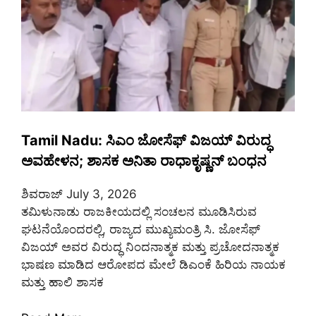
Tamil Nadu: ಸಿಎಂ ಜೋಸೆಫ್ ವಿಜಯ್ ವಿರುದ್ಧ
ಅವಹೇಳನ; ಶಾಸಕ ಅನಿತಾ ರಾಧಾಕೃಷ್ಣನ್ ಬಂಧನ
ಶಿವರಾಜ್
July 3, 2026
ತಮಿಳುನಾಡು ರಾಜಕೀಯದಲ್ಲಿ ಸಂಚಲನ ಮೂಡಿಸಿರುವ
ಘಟನೆಯೊಂದರಲ್ಲಿ, ರಾಜ್ಯದ ಮುಖ್ಯಮಂತ್ರಿ ಸಿ. ಜೋಸೆಫ್
ವಿಜಯ್ ಅವರ ವಿರುದ್ಧ ನಿಂದನಾತ್ಮಕ ಮತ್ತು ಪ್ರಚೋದನಾತ್ಮಕ
ಭಾಷಣ ಮಾಡಿದ ಆರೋಪದ ಮೇಲೆ ಡಿಎಂಕೆ ಹಿರಿಯ ನಾಯಕ
ಮತ್ತು ಹಾಲಿ ಶಾಸಕ