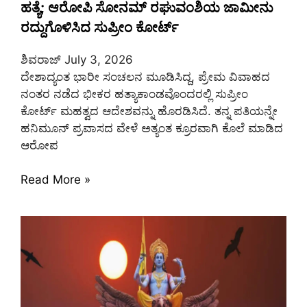
ಹತ್ಯೆ; ಆರೋಪಿ ಸೋನಮ್ ರಘುವಂಶಿಯ ಜಾಮೀನು
ರದ್ದುಗೊಳಿಸಿದ ಸುಪ್ರೀಂ ಕೋರ್ಟ್
ಶಿವರಾಜ್
July 3, 2026
ದೇಶಾದ್ಯಂತ ಭಾರೀ ಸಂಚಲನ ಮೂಡಿಸಿದ್ದ, ಪ್ರೇಮ ವಿವಾಹದ
ನಂತರ ನಡೆದ ಭೀಕರ ಹತ್ಯಾಕಾಂಡವೊಂದರಲ್ಲಿ ಸುಪ್ರೀಂ
ಕೋರ್ಟ್ ಮಹತ್ವದ ಆದೇಶವನ್ನು ಹೊರಡಿಸಿದೆ. ತನ್ನ ಪತಿಯನ್ನೇ
ಹನಿಮೂನ್ ಪ್ರವಾಸದ ವೇಳೆ ಅತ್ಯಂತ ಕ್ರೂರವಾಗಿ ಕೊಲೆ ಮಾಡಿದ
ಆರೋಪ
Read More »