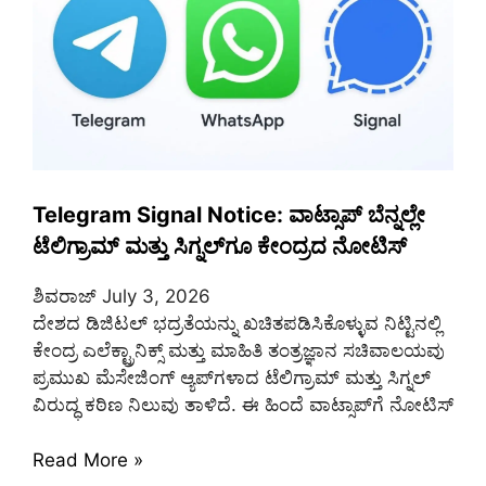
Telegram Signal Notice: ವಾಟ್ಸಾಪ್ ಬೆನ್ನಲ್ಲೇ
ಟೆಲಿಗ್ರಾಮ್ ಮತ್ತು ಸಿಗ್ನಲ್‌ಗೂ ಕೇಂದ್ರದ ನೋಟಿಸ್
ಶಿವರಾಜ್
July 3, 2026
ದೇಶದ ಡಿಜಿಟಲ್ ಭದ್ರತೆಯನ್ನು ಖಚಿತಪಡಿಸಿಕೊಳ್ಳುವ ನಿಟ್ಟಿನಲ್ಲಿ
ಕೇಂದ್ರ ಎಲೆಕ್ಟ್ರಾನಿಕ್ಸ್ ಮತ್ತು ಮಾಹಿತಿ ತಂತ್ರಜ್ಞಾನ ಸಚಿವಾಲಯವು
ಪ್ರಮುಖ ಮೆಸೇಜಿಂಗ್ ಆ್ಯಪ್‌ಗಳಾದ ಟೆಲಿಗ್ರಾಮ್ ಮತ್ತು ಸಿಗ್ನಲ್
ವಿರುದ್ಧ ಕಠಿಣ ನಿಲುವು ತಾಳಿದೆ. ಈ ಹಿಂದೆ ವಾಟ್ಸಾಪ್‌ಗೆ ನೋಟಿಸ್
Read More »