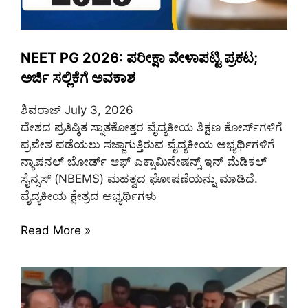
NEET PG 2026: ಪರೀಕ್ಷಾ ವೇಳಾಪಟ್ಟಿ ಪ್ರಕಟ;
ಅರ್ಜಿ ಸಲ್ಲಿಕೆಗೆ ಅವಕಾಶ
ಶಿವರಾಜ್
July 3, 2026
ದೇಶದ ಪ್ರತಿಷ್ಠಿತ ಸ್ನಾತಕೋತ್ತರ ವೈದ್ಯಕೀಯ ಶಿಕ್ಷಣ ಕೋರ್ಸ್‌ಗಳಿಗೆ
ಪ್ರವೇಶ ಪಡೆಯಲು ಸಜ್ಜಾಗುತ್ತಿರುವ ವೈದ್ಯಕೀಯ ಅಭ್ಯರ್ಥಿಗಳಿಗೆ
ನ್ಯಾಷನಲ್ ಬೋರ್ಡ್ ಆಫ್ ಎಕ್ಸಾಮಿನೇಷನ್ಸ್ ಇನ್ ಮೆಡಿಕಲ್
ಸೈನ್ಸಸ್ (NBEMS) ಮಹತ್ವದ ಘೋಷಣೆಯನ್ನು ಮಾಡಿದೆ.
ವೈದ್ಯಕೀಯ ಕ್ಷೇತ್ರದ ಅಭ್ಯರ್ಥಿಗಳು
Read More »