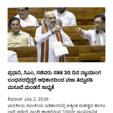
ಪ್ರಧಾನಿ, ಸಿಎಂ, ಸಚಿವರು ಸತತ 30 ದಿನ ನ್ಯಾಯಾಂಗ
ಬಂಧನದಲ್ಲಿದ್ದರೆ ಅಧಿಕಾರದಿಂದ ವಜಾ ತಿದ್ದುಪಡಿ
ಮಸೂದೆ ಮಂಡನೆ ಸಾಧ್ಯತೆ
ಶಿವರಾಜ್
July 2, 2026
ಭಾರತೀಯ ರಾಜಕೀಯ ಇತಿಹಾಸದಲ್ಲಿ ಅತ್ಯಂತ ಮಹತ್ವದ ಹಾಗೂ
ಭಾರಿ ಚರ್ಚೆಗೆ ನಾಂದಿ ಹಾಡಲಿರುವ ‘130ನೇ ಸಾಂವಿಧಾನಿಕ