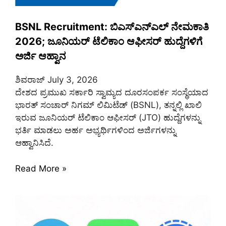
BSNL Recruitment: ಬಿಎಸ್‌ಎನ್‌ಎಲ್ ನೇಮಕಾತಿ
2026; ಜೂನಿಯರ್ ಟೆಲಿಕಾಂ ಆಫೀಸರ್ ಹುದ್ದೆಗಳಿಗೆ
ಅರ್ಜಿ ಆಹ್ವಾನ
ಶಿವರಾಜ್
July 3, 2026
ದೇಶದ ಪ್ರಮುಖ ಸರ್ಕಾರಿ ಸ್ವಾಮ್ಯದ ದೂರಸಂಪರ್ಕ ಸಂಸ್ಥೆಯಾದ
ಭಾರತ್ ಸಂಚಾರ್ ನಿಗಮ್ ಲಿಮಿಟೆಡ್ (BSNL), ತನ್ನಲ್ಲಿ ಖಾಲಿ
ಇರುವ ಜೂನಿಯರ್ ಟೆಲಿಕಾಂ ಆಫೀಸರ್ (JTO) ಹುದ್ದೆಗಳನ್ನು
ಭರ್ತಿ ಮಾಡಲು ಅರ್ಹ ಅಭ್ಯರ್ಥಿಗಳಿಂದ ಅರ್ಜಿಗಳನ್ನು
ಆಹ್ವಾನಿಸಿದೆ.
Read More »