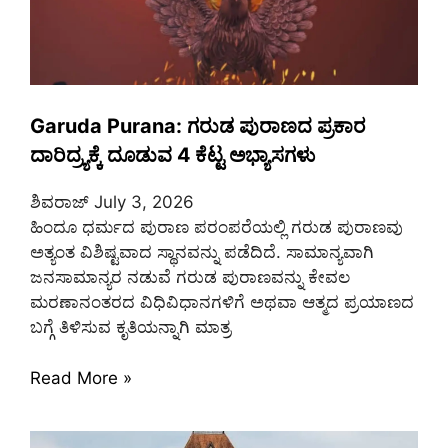
Garuda Purana: ಗರುಡ ಪುರಾಣದ ಪ್ರಕಾರ
ದಾರಿದ್ರ್ಯಕ್ಕೆ ದೂಡುವ 4 ಕೆಟ್ಟ ಅಭ್ಯಾಸಗಳು
ಶಿವರಾಜ್
July 3, 2026
ಹಿಂದೂ ಧರ್ಮದ ಪುರಾಣ ಪರಂಪರೆಯಲ್ಲಿ ಗರುಡ ಪುರಾಣವು
ಅತ್ಯಂತ ವಿಶಿಷ್ಟವಾದ ಸ್ಥಾನವನ್ನು ಪಡೆದಿದೆ. ಸಾಮಾನ್ಯವಾಗಿ
ಜನಸಾಮಾನ್ಯರ ನಡುವೆ ಗರುಡ ಪುರಾಣವನ್ನು ಕೇವಲ
ಮರಣಾನಂತರದ ವಿಧಿವಿಧಾನಗಳಿಗೆ ಅಥವಾ ಆತ್ಮದ ಪ್ರಯಾಣದ
ಬಗ್ಗೆ ತಿಳಿಸುವ ಕೃತಿಯನ್ನಾಗಿ ಮಾತ್ರ
Read More »