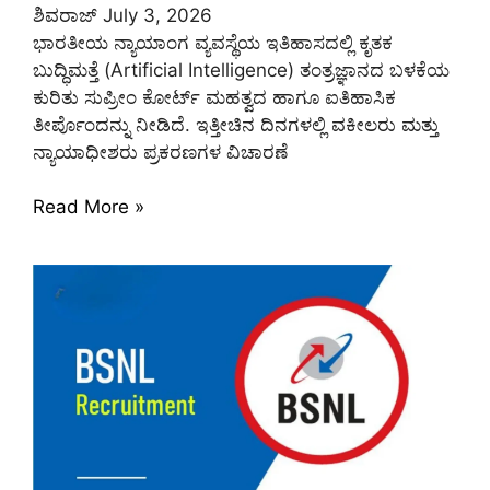
ಶಿವರಾಜ್
July 3, 2026
ಭಾರತೀಯ ನ್ಯಾಯಾಂಗ ವ್ಯವಸ್ಥೆಯ ಇತಿಹಾಸದಲ್ಲಿ ಕೃತಕ
ಬುದ್ಧಿಮತ್ತೆ (Artificial Intelligence) ತಂತ್ರಜ್ಞಾನದ ಬಳಕೆಯ
ಕುರಿತು ಸುಪ್ರೀಂ ಕೋರ್ಟ್ ಮಹತ್ವದ ಹಾಗೂ ಐತಿಹಾಸಿಕ
ತೀರ್ಪೊಂದನ್ನು ನೀಡಿದೆ. ಇತ್ತೀಚಿನ ದಿನಗಳಲ್ಲಿ ವಕೀಲರು ಮತ್ತು
ನ್ಯಾಯಾಧೀಶರು ಪ್ರಕರಣಗಳ ವಿಚಾರಣೆ
Read More »