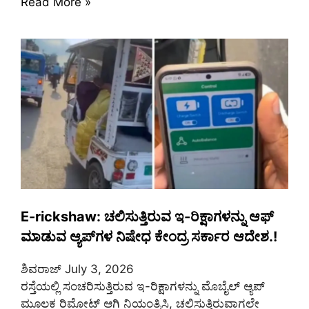
Read More »
E-rickshaw: ಚಲಿಸುತ್ತಿರುವ ಇ-ರಿಕ್ಷಾಗಳನ್ನು ಆಫ್
ಮಾಡುವ ಆ್ಯಪ್‌ಗಳ ನಿಷೇಧ ಕೇಂದ್ರ ಸರ್ಕಾರ ಆದೇಶ.!
ಶಿವರಾಜ್
July 3, 2026
ರಸ್ತೆಯಲ್ಲಿ ಸಂಚರಿಸುತ್ತಿರುವ ಇ-ರಿಕ್ಷಾಗಳನ್ನು ಮೊಬೈಲ್ ಆ್ಯಪ್
ಮೂಲಕ ರಿಮೋಟ್ ಆಗಿ ನಿಯಂತ್ರಿಸಿ, ಚಲಿಸುತ್ತಿರುವಾಗಲೇ