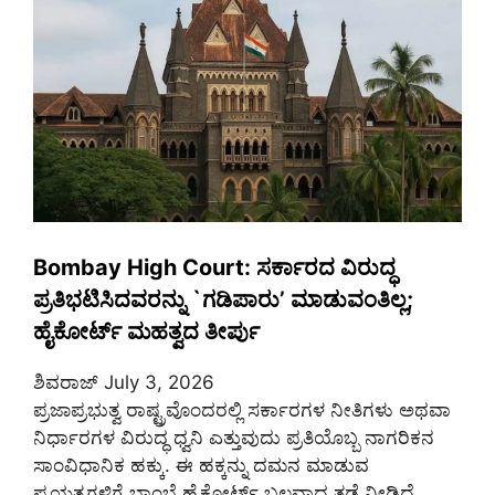
Bombay High Court: ಸರ್ಕಾರದ ವಿರುದ್ಧ
ಪ್ರತಿಭಟಿಸಿದವರನ್ನು `ಗಡಿಪಾರು’ ಮಾಡುವಂತಿಲ್ಲ;
ಹೈಕೋರ್ಟ್ ಮಹತ್ವದ ತೀರ್ಪು
ಶಿವರಾಜ್
July 3, 2026
ಪ್ರಜಾಪ್ರಭುತ್ವ ರಾಷ್ಟ್ರವೊಂದರಲ್ಲಿ ಸರ್ಕಾರಗಳ ನೀತಿಗಳು ಅಥವಾ
ನಿರ್ಧಾರಗಳ ವಿರುದ್ಧ ಧ್ವನಿ ಎತ್ತುವುದು ಪ್ರತಿಯೊಬ್ಬ ನಾಗರಿಕನ
ಸಾಂವಿಧಾನಿಕ ಹಕ್ಕು. ಈ ಹಕ್ಕನ್ನು ದಮನ ಮಾಡುವ
ಪ್ರಯತ್ನಗಳಿಗೆ ಬಾಂಬೆ ಹೈಕೋರ್ಟ್ ಬಲವಾದ ತಡೆ ನೀಡಿದೆ.