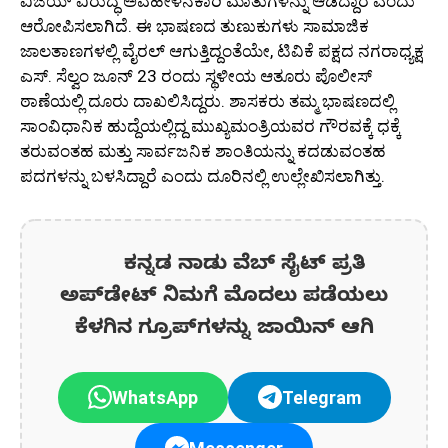
ವಿಜಯ್ ವಿರುದ್ಧ ಅವಹೇಳನಕಾರಿ ಮಾತುಗಳನ್ನು ಆಡಿದ್ದಾರೆ ಎಂದು
ಆರೋಪಿಸಲಾಗಿದೆ. ಈ ಭಾಷಣದ ತುಣುಕುಗಳು ಸಾಮಾಜಿಕ
ಜಾಲತಾಣಗಳಲ್ಲಿ ವೈರಲ್ ಆಗುತ್ತಿದ್ದಂತೆಯೇ, ಟಿವಿಕೆ ಪಕ್ಷದ ನಗರಾಧ್ಯಕ್ಷ
ಎಸ್. ಸೆಲ್ವಂ ಜೂನ್ 23 ರಂದು ಸ್ಥಳೀಯ ಆತೂರು ಪೊಲೀಸ್
ಠಾಣೆಯಲ್ಲಿ ದೂರು ದಾಖಲಿಸಿದ್ದರು. ಶಾಸಕರು ತಮ್ಮ ಭಾಷಣದಲ್ಲಿ
ಸಾಂವಿಧಾನಿಕ ಹುದ್ದೆಯಲ್ಲಿದ್ದ ಮುಖ್ಯಮಂತ್ರಿಯವರ ಗೌರವಕ್ಕೆ ಧಕ್ಕೆ
ತರುವಂತಹ ಮತ್ತು ಸಾರ್ವಜನಿಕ ಶಾಂತಿಯನ್ನು ಕದಡುವಂತಹ
ಪದಗಳನ್ನು ಬಳಸಿದ್ದಾರೆ ಎಂದು ದೂರಿನಲ್ಲಿ ಉಲ್ಲೇಖಿಸಲಾಗಿತ್ತು.
ಕನ್ನಡ ನಾಡು ವೆಬ್ ಸೈಟ್ ಪ್ರತಿ
ಅಪ್‌ಡೇಟ್‌ ನಿಮಗೆ ಮೊದಲು ಪಡೆಯಲು
ಕೆಳಗಿನ ಗ್ರೂಪ್‌ಗಳನ್ನು ಜಾಯಿನ್ ಆಗಿ
WhatsApp
Telegram