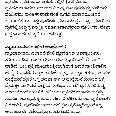
ಪ್ರತಿಭಟನೆ ನಡೆಸಿದರು. ಆತೂರಿನಲ್ಲಿ ರಸ್ತೆ ತಡೆ ನಡೆಸಿದ
ಪ್ರತಿಭಟನಾಕಾರರು ಸರ್ಕಾರದ ವಿರುದ್ಧ ಘೋಷಣೆಗಳನ್ನು ಕೂಗಿದರು.
ಪೊಲೀಸರು ಶಾಂತಿ ಕಾಪಾಡುವಂತೆ ಮನವಿ ಮಾಡಿದರು, ಆದರೆ
ಕಾರ್ಯಕರ್ತರು ಮತ್ತು ಪೊಲೀಸರ ನಡುವೆ ತೀವ್ರ ವಾಗ್ವಾದ ನಡೆಯಿತು.
ಸ್ಥಳದಲ್ಲಿ ಉದ್ವಿಗ್ನ ಪರಿಸ್ಥಿತಿ ನಿರ್ಮಾಣವಾಗಿದ್ದರಿಂದ ಪೊಲೀಸರು ಹೆಚ್ಚಿನ
ಭದ್ರತಾ ಪಡೆಗಳನ್ನು ನಿಯೋಜಿಸಿದ್ದಾರೆ.
ನ್ಯಾಯಾಲಯದ ಗಂಭೀರ ಅವಲೋಕನ
ನ್ಯಾಯಾಧೀಶರು ವಿಚಾರಣೆ ವೇಳೆ ವ್ಯಕ್ತಪಡಿಸಿದ ಅಭಿಪ್ರಾಯಗಳು
ತಮಿಳುನಾಡಿನ ರಾಜಕೀಯ ವಲಯದಲ್ಲಿ ಭಾರಿ ಚರ್ಚೆಗೆ ನಾಂದಿ
ಹಾಡಿದೆ. ಒಬ್ಬ ವ್ಯಕ್ತಿ ಮುಖ್ಯಮಂತ್ರಿಯಾಗಿದ್ದಾಗ ಅವರ ಸಾಂವಿಧಾನಿಕ
ಹುದ್ದೆಯ ಘನತೆಯನ್ನು ಕಾಪಾಡಿಕೊಳ್ಳುವುದು ಎಲ್ಲರ ಕರ್ತವ್ಯ. ಅಂತಹ
ಹುದ್ದೆಯಲ್ಲಿದ್ದವರ ಬಗ್ಗೆ ಅಥವಾ ಈಗ ಆ ಹುದ್ದೆಯಲ್ಲಿರುವವರ ಬಗ್ಗೆ
ವೈಯಕ್ತಿಕ ದಾಳಿ ನಡೆಸುವುದು ಸಂವಿಧಾನದ ಮೌಲ್ಯಗಳಿಗೆ ವಿರುದ್ಧ
ಎಂದು ಕೋರ್ಟ್ ಹೇಳಿದೆ. ವಕೀಲರು ಪ್ರತಿಭಟನಾಕಾರರ ಹಕ್ಕನ್ನು
ಸಮರ್ಥಿಸಲು ಪ್ರಯತ್ನಿಸಿದರೂ, ಸರ್ಕಾರಿ ವಕೀಲರು ಇದನ್ನು ಬಲವಾಗಿ
ವಿರೋಧಿಸಿ, ಪೊಲೀಸರು ಸಕಾಲದಲ್ಲಿ ಕ್ರಮ ಕೈಗೊಳ್ಳದಿದ್ದರೆ ದೊಡ್ಡ
ಅನಾಹುತವೇ ನಡೆಯುತ್ತಿತ್ತು ಎಂದು ವಾದಿಸಿದರು.