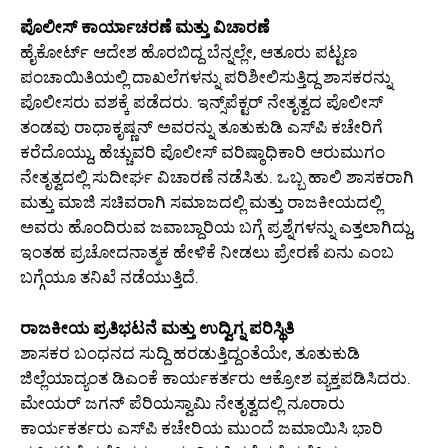
ಪೊಲೀಸ್ ಕಾರ್ಯಾಚರಣೆ ಮತ್ತು ವಿಚಾರಣೆ
ಹೈಕೋರ್ಟ್ ಆದೇಶ ಹೊರಬಿದ್ದ ಬೆನ್ನಲ್ಲೇ, ಆತೂರು ಪಟ್ಟಣ
ಪಂಚಾಯಿತಿಯಲ್ಲಿ ದಾಖಲೆಗಳನ್ನು ಪರಿಶೀಲಿಸುತ್ತಿದ್ದ ಶಾಸಕರನ್ನು
ಪೊಲೀಸರು ವಶಕ್ಕೆ ಪಡೆದರು. ಇನ್ಸ್‌ಪೆಕ್ಟರ್ ನೇತೃತ್ವದ ಪೊಲೀಸ್
ತಂಡವು ರಾಧಾಕೃಷ್ಣನ್ ಅವರನ್ನು ತೂತುಕುಡಿ ಎಸ್‌ಪಿ ಕಚೇರಿಗೆ
ಕರೆದೊಯ್ದು, ಹೆಚ್ಚುವರಿ ಪೊಲೀಸ್ ವರಿಷ್ಠಾಧಿಕಾರಿ ಆರುಮುಗಂ
ನೇತೃತ್ವದಲ್ಲಿ ಸುದೀರ್ಘ ವಿಚಾರಣೆ ನಡೆಸಿತು. ಒಬ್ಬ ಹಾಲಿ ಶಾಸಕರಾಗಿ
ಮತ್ತು ಮಾಜಿ ಸಚಿವರಾಗಿ ಸಮಾಜದಲ್ಲಿ ಮತ್ತು ರಾಜಕೀಯದಲ್ಲಿ
ಅವರು ಹೊಂದಿರುವ ಜವಾಬ್ದಾರಿಯ ಬಗ್ಗೆ ಪ್ರಶ್ನೆಗಳನ್ನು ಎತ್ತಲಾಗಿದ್ದು,
ಇಂತಹ ಪ್ರಚೋದನಾತ್ಮಕ ಹೇಳಿಕೆ ನೀಡಲು ಪ್ರೇರಣೆ ಏನು ಎಂಬ
ಬಗ್ಗೆಯೂ ತನಿಖೆ ನಡೆಯುತ್ತಿದೆ.
ರಾಜಕೀಯ ಪ್ರತಿಭಟನೆ ಮತ್ತು ಉದ್ವಿಗ್ನ ಪರಿಸ್ಥಿತಿ
ಶಾಸಕರ ಬಂಧನದ ಸುದ್ದಿ ಹರಡುತ್ತಿದ್ದಂತೆಯೇ, ತೂತುಕುಡಿ
ಜಿಲ್ಲೆಯಾದ್ಯಂತ ಡಿಎಂಕೆ ಕಾರ್ಯಕರ್ತರು ಆಕ್ರೋಶ ವ್ಯಕ್ತಪಡಿಸಿದರು.
ಮೇಯರ್ ಜಗನ್ ಪೆರಿಯಸ್ವಾಮಿ ನೇತೃತ್ವದಲ್ಲಿ ನೂರಾರು
ಕಾರ್ಯಕರ್ತರು ಎಸ್‌ಪಿ ಕಚೇರಿಯ ಮುಂದೆ ಜಮಾಯಿಸಿ ಭಾರಿ