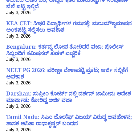
ಬೆಲೆ ಪಟ್ಟಿ ಇಲ್ಲಿದೆ
July 3, 2026
KEA CET: ಸಿಇಟಿ ವಿದ್ಯಾರ್ಥಿಗಳ ಗಮನಕ್ಕೆ; ಮರುಮೌಲ್ಯಮಾಪನ
ಅಂಕಪಟ್ಟಿ ಸಲ್ಲಿಸಲು ಅವಕಾಶ
July 3, 2026
Bengaluru: ಕರ್ತವ್ಯ ಲೋಪ ತೋರಿದರೆ ವಜಾ; ಪೊಲೀಸ್
ಸಿಬ್ಬಂದಿಗೆ ಕಮಿಷನರ್ ಖಡಕ್ ಎಚ್ಚರಿಕೆ
July 3, 2026
NEET PG 2026: ಪರೀಕ್ಷಾ ವೇಳಾಪಟ್ಟಿ ಪ್ರಕಟ; ಅರ್ಜಿ ಸಲ್ಲಿಕೆಗೆ
ಅವಕಾಶ
July 3, 2026
Darshan: ಸುಪ್ರೀಂ ಕೋರ್ಟ್ ನಲ್ಲಿ ದರ್ಶನ್ ಜಾಮೀನು ಆದೇಶ
ಮಾರ್ಪಾಡು ಕೋರಿದ್ದ ಅರ್ಜಿ ವಜಾ
July 3, 2026
Tamil Nadu: ಸಿಎಂ ಜೋಸೆಫ್ ವಿಜಯ್ ವಿರುದ್ಧ ಅವಹೇಳನ;
ಶಾಸಕ ಅನಿತಾ ರಾಧಾಕೃಷ್ಣನ್ ಬಂಧನ
July 3, 2026