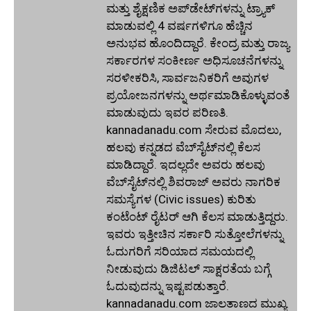
ಮತ್ತು ಶೈಕ್ಷಣಿಕ ಅಪ್‌ಡೇಟ್‌ಗಳನ್ನು ಟ್ರ್ಯಾಕ್
ಮಾಡುವಲ್ಲಿ 4 ವರ್ಷಗಳಿಗೂ ಹೆಚ್ಚಿನ
ಅನುಭವ ಹೊಂದಿದ್ದಾರೆ. ಕೇಂದ್ರ ಮತ್ತು ರಾಜ್ಯ
ಸರ್ಕಾರಗಳ ಸಂಕೀರ್ಣ ಅಧಿಸೂಚನೆಗಳನ್ನು
ಸರಳೀಕರಿಸಿ, ಸಾರ್ವಜನಿಕರಿಗೆ ಅವುಗಳ
ಪ್ರಯೋಜನಗಳನ್ನು ಅರ್ಥಮಾಡಿಕೊಳ್ಳುವಂತೆ
ಮಾಡುವುದು ಇವರ ಪರಿಣತಿ.
kannadanadu.com ಸೇರುವ ಮೊದಲು,
ಹಲವು ಕನ್ನಡದ ವೆಬ್‌ಸೈಟ್‌ನಲ್ಲಿ ಕೆಲಸ
ಮಾಡಿದ್ದಾರೆ. ಇದಲ್ಲದೇ ಅವರು ಹಲವು
ವೆಬ್‌ಸೈಟ್‌ನಲ್ಲಿ ಶಿವರಾಜ್ ಅವರು ನಾಗರಿಕ
ಸಮಸ್ಯೆಗಳ (Civic issues) ಕುರಿತು
ಕಂಟೆಂಟ್ ರೈಟರ್ ಆಗಿ ಕೆಲಸ ಮಾಡುತ್ತಿದ್ದರು.
ಇವರು ಇತ್ತೀಚಿನ ಸರ್ಕಾರಿ ಸುತ್ತೋಲೆಗಳನ್ನು
ಓದುಗರಿಗೆ ಸರಿಯಾದ ಸಮಯದಲ್ಲಿ
ನೀಡುವುದು ಡಿಜಿಟಲ್ ಸಾಕ್ಷರತೆಯ ಬಗ್ಗೆ
ಓದುವುದನ್ನು ಇಷ್ಟಪಡುತ್ತಾರೆ.
kannadanadu.com ಜಾಲತಾಣದ ಮುಖ್ಯ