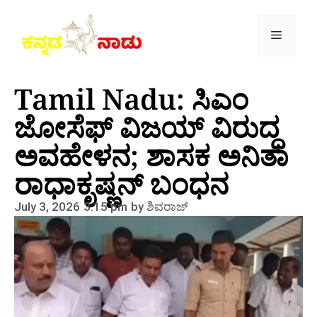
Tamil Nadu: ಸಿಎಂ
ಜೋಸೆಫ್ ವಿಜಯ್ ವಿರುದ್ಧ
ಅವಹೇಳನ; ಶಾಸಕ ಅನಿತಾ
ರಾಧಾಕೃಷ್ಣನ್ ಬಂಧನ
July 3, 2026
3:15 pm
by
ಶಿವರಾಜ್