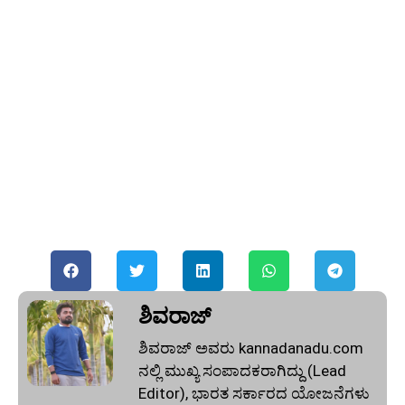
ಶಿವರಾಜ್
ಶಿವರಾಜ್ ಅವರು kannadanadu.com
ನಲ್ಲಿ ಮುಖ್ಯ ಸಂಪಾದಕರಾಗಿದ್ದು (Lead
Editor), ಭಾರತ ಸರ್ಕಾರದ ಯೋಜನೆಗಳು