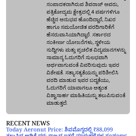
ಸಂಪಾದಕರಾಗಿರುವ ಶಿವರಾಜ್ ಅವರು,
ಪತ್ರಿಕೋದ್ಯಮ ಕ್ಷೇತ್ರದಲ್ಲಿ 4 ವರ್ಷಗಳಿಗೂ
ಹೆಚ್ಚಿನ ಅನುಭವ ಹೊಂದಿದ್ದಾರೆ, ನಿಖರ
ಹಾಗೂ ಸಮಯೋಚಿತ ವರದಿಗಾರಿಕೆಗೆ
ಹೆಸರುವಾಸಿಯಾಗಿದ್ದಾರೆ. ಸರ್ಕಾರದ
ಸಂಕೀರ್ಣ ಯೋಜನೆಗಳು, ಸ್ಥಳೀಯ
ಸುದ್ದಿಗಳು ಮತ್ತು ಪ್ರಚಲಿತ ವಿದ್ಯಮಾನಗಳನ್ನು
ಸಾಮಾನ್ಯ ಓದುಗರಿಗೆ ಸುಲಭವಾಗಿ
ಅರ್ಥವಾಗುವಂತೆ ವಿವರಿಸುವುದು ಇವರ
ವಿಶೇಷತೆ. ಸತ್ಯಾಸತ್ಯತೆಯನ್ನು ಪರಿಶೀಲಿಸಿ
ವರದಿ ಮಾಡುವ ಇವರ ಬದ್ಧತೆಯು,
ಓದುಗರಿಗೆ ಯಾವಾಗಲೂ ಅತ್ಯಂತ
ವಿಶ್ವಾಸಾರ್ಹ ಮಾಹಿತಿಯನ್ನು ತಲುಪಿಸುವಂತೆ
ಮಾಡುತ್ತದೆ.
RECENT NEWS
Today Aeronut Price: ಶಿವಮೊಗ್ಗದಲ್ಲಿ ₹88,099
ತಲುಪಿದ ಅಡಿಕೆ ದರ; ರಾಜ್ಯದ ಇತರೆ ಮಾರುಕಟ್ಟೆಗಳ ಸಂಪೂರ್ಣ