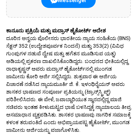
Messenger
ಕಾನೂನು ಪ್ರಕ್ರಿಯೆ ಮತ್ತು ಮದ್ರಾಸ್ ಹೈಕೋರ್ಟ್ ಆದೇಶ
ದೂರಿನ ಅನ್ವಯ ಪೊಲೀಸರು ಭಾರತೀಯ ನ್ಯಾಯ ಸಂಹಿತೆಯ (BNS)
ಸೆಕ್ಷನ್ 352 (ಉದ್ದೇಶಪೂರ್ವಕ ನಿಂದನೆ) ಮತ್ತು 353(2) (ವಿವಿಧ
ಗುಂಪುಗಳ ನಡುವೆ ದ್ವೇಷ ಮತ್ತು ಹಗೆತನ ಮೂಡಿಸುವ ಯತ್ನ)
ಅಡಿಯಲ್ಲಿ ಪ್ರಕರಣ ದಾಖಲಿಸಿಕೊಂಡಿದ್ದರು. ಬಂಧನದ ಭೀತಿಯಲ್ಲಿದ್ದ
ರಾಧಾಕೃಷ್ಣನ್ ಅವರು ಮದ್ರಾಸ್ ಹೈಕೋರ್ಟ್‌ನಲ್ಲಿ ಮುಂಗಡ
ಜಾಮೀನು ಕೋರಿ ಅರ್ಜಿ ಸಲ್ಲಿಸಿದ್ದರು. ಶುಕ್ರವಾರ ಈ ಅರ್ಜಿಯ
ವಿಚಾರಣೆ ನಡೆಸಿದ ನ್ಯಾಯಮೂರ್ತಿ ಜಿ. ಕೆ. ಇಳಂಥಿರೈಯನ್ ಅವರು
ಶಾಸಕರ ಭಾಷಣದ ಸಂಪೂರ್ಣ ಪ್ರತಿಯನ್ನು (ಟ್ರಾನ್ಸ್‌ಸ್ಕ್ರಿಪ್ಟ್)
ಪರಿಶೀಲಿಸಿದರು. ಈ ವೇಳೆ, ಜವಾಬ್ದಾರಿಯುತ ಸ್ಥಾನದಲ್ಲಿದ್ದ ಮಾಜಿ
ಸಚಿವರು ಇಂತಹ ಕೀಳುಮಟ್ಟದ ಭಾಷೆ ಬಳಸಿದ್ದಕ್ಕೆ ನ್ಯಾಯಾಲಯ ತೀವ್ರ
ಅಸಮಾಧಾನ ವ್ಯಕ್ತಪಡಿಸಿತು. ಶಾಸಕರ ಭಾಷಣವು ನಾಗರಿಕ ಸಮಾಜಕ್ಕೆ
ಕಳಂಕ ತರುವಂತಿದೆ ಎಂದು ಅಭಿಪ್ರಾಯಪಟ್ಟ ಹೈಕೋರ್ಟ್, ಮುಂಗಡ
ಜಾಮೀನು ಅರ್ಜಿಯನ್ನು ವಜಾಗೊಳಿಸಿತು.