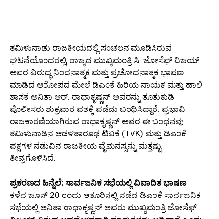
ತಮಿಳುನಾಡು ರಾಜಕೀಯದಲ್ಲಿ ಸಂಚಲನ ಮೂಡಿಸಿರುವ
ಘಟನೆಯೊಂದರಲ್ಲಿ, ರಾಜ್ಯದ ಮುಖ್ಯಮಂತ್ರಿ ಸಿ. ಜೋಸೆಫ್ ವಿಜಯ್
ಅವರ ವಿರುದ್ಧ ನಿಂದನಾತ್ಮಕ ಮತ್ತು ಪ್ರಚೋದನಾತ್ಮಕ ಭಾಷಣ
ಮಾಡಿದ ಆರೋಪದ ಮೇಲೆ ಡಿಎಂಕೆ ಹಿರಿಯ ನಾಯಕ ಮತ್ತು ಹಾಲಿ
ಶಾಸಕ ಅನಿತಾ ಆರ್. ರಾಧಾಕೃಷ್ಣನ್ ಅವರನ್ನು ತೂತುಕುಡಿ
ಪೊಲೀಸರು ಶುಕ್ರವಾರ ವಶಕ್ಕೆ ಪಡೆದು ಬಂಧಿಸಿದ್ದಾರೆ. ಪ್ರಭಾವಿ
ರಾಜಕಾರಣಿಯಾಗಿರುವ ರಾಧಾಕೃಷ್ಣನ್ ಅವರ ಈ ಬಂಧನವು
ತಮಿಳುನಾಡಿನ ಆಡಳಿತಾರೂಢ ಟಿವಿಕೆ (TVK) ಮತ್ತು ಡಿಎಂಕೆ
ಪಕ್ಷಗಳ ನಡುವಿನ ರಾಜಕೀಯ ವೈಮನಸ್ಸನ್ನು ಮತ್ತಷ್ಟು
ತೀವ್ರಗೊಳಿಸಿದೆ.
ಪ್ರಕರಣದ ಹಿನ್ನೆಲೆ: ಸಾರ್ವಜನಿಕ ಸಭೆಯಲ್ಲಿ ವಿವಾದಿತ ಭಾಷಣ
ಕಳೆದ ಜೂನ್ 20 ರಂದು ಆತೂರಿನಲ್ಲಿ ನಡೆದ ಡಿಎಂಕೆ ಸಾರ್ವಜನಿಕ
ಸಭೆಯಲ್ಲಿ ಅನಿತಾ ರಾಧಾಕೃಷ್ಣನ್ ಅವರು ಮುಖ್ಯಮಂತ್ರಿ ಜೋಸೆಫ್