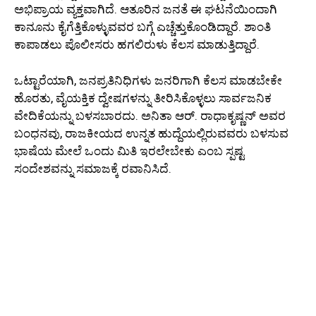
ಅಭಿಪ್ರಾಯ ವ್ಯಕ್ತವಾಗಿದೆ. ಆತೂರಿನ ಜನತೆ ಈ ಘಟನೆಯಿಂದಾಗಿ
ಕಾನೂನು ಕೈಗೆತ್ತಿಕೊಳ್ಳುವವರ ಬಗ್ಗೆ ಎಚ್ಚೆತ್ತುಕೊಂಡಿದ್ದಾರೆ. ಶಾಂತಿ
ಕಾಪಾಡಲು ಪೊಲೀಸರು ಹಗಲಿರುಳು ಕೆಲಸ ಮಾಡುತ್ತಿದ್ದಾರೆ.
ಒಟ್ಟಾರೆಯಾಗಿ, ಜನಪ್ರತಿನಿಧಿಗಳು ಜನರಿಗಾಗಿ ಕೆಲಸ ಮಾಡಬೇಕೇ
ಹೊರತು, ವೈಯಕ್ತಿಕ ದ್ವೇಷಗಳನ್ನು ತೀರಿಸಿಕೊಳ್ಳಲು ಸಾರ್ವಜನಿಕ
ವೇದಿಕೆಯನ್ನು ಬಳಸಬಾರದು. ಅನಿತಾ ಆರ್. ರಾಧಾಕೃಷ್ಣನ್ ಅವರ
ಬಂಧನವು, ರಾಜಕೀಯದ ಉನ್ನತ ಹುದ್ದೆಯಲ್ಲಿರುವವರು ಬಳಸುವ
ಭಾಷೆಯ ಮೇಲೆ ಒಂದು ಮಿತಿ ಇರಲೇಬೇಕು ಎಂಬ ಸ್ಪಷ್ಟ
ಸಂದೇಶವನ್ನು ಸಮಾಜಕ್ಕೆ ರವಾನಿಸಿದೆ.