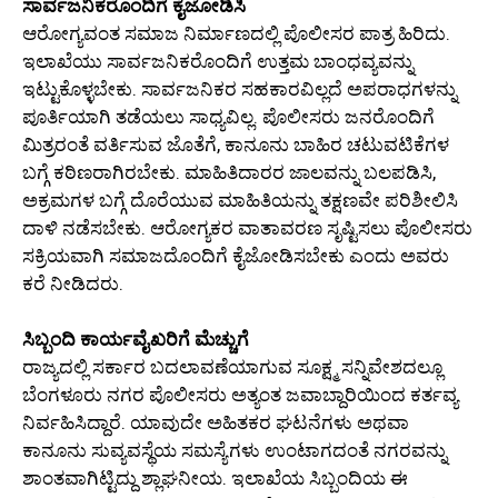
ಸಾರ್ವಜನಿಕರೊಂದಿಗೆ ಕೈಜೋಡಿಸಿ
ಆರೋಗ್ಯವಂತ ಸಮಾಜ ನಿರ್ಮಾಣದಲ್ಲಿ ಪೊಲೀಸರ ಪಾತ್ರ ಹಿರಿದು.
ಇಲಾಖೆಯು ಸಾರ್ವಜನಿಕರೊಂದಿಗೆ ಉತ್ತಮ ಬಾಂಧವ್ಯವನ್ನು
ಇಟ್ಟುಕೊಳ್ಳಬೇಕು. ಸಾರ್ವಜನಿಕರ ಸಹಕಾರವಿಲ್ಲದೆ ಅಪರಾಧಗಳನ್ನು
ಪೂರ್ತಿಯಾಗಿ ತಡೆಯಲು ಸಾಧ್ಯವಿಲ್ಲ. ಪೊಲೀಸರು ಜನರೊಂದಿಗೆ
ಮಿತ್ರರಂತೆ ವರ್ತಿಸುವ ಜೊತೆಗೆ, ಕಾನೂನು ಬಾಹಿರ ಚಟುವಟಿಕೆಗಳ
ಬಗ್ಗೆ ಕಠಿಣರಾಗಿರಬೇಕು. ಮಾಹಿತಿದಾರರ ಜಾಲವನ್ನು ಬಲಪಡಿಸಿ,
ಅಕ್ರಮಗಳ ಬಗ್ಗೆ ದೊರೆಯುವ ಮಾಹಿತಿಯನ್ನು ತಕ್ಷಣವೇ ಪರಿಶೀಲಿಸಿ
ದಾಳಿ ನಡೆಸಬೇಕು. ಆರೋಗ್ಯಕರ ವಾತಾವರಣ ಸೃಷ್ಟಿಸಲು ಪೊಲೀಸರು
ಸಕ್ರಿಯವಾಗಿ ಸಮಾಜದೊಂದಿಗೆ ಕೈಜೋಡಿಸಬೇಕು ಎಂದು ಅವರು
ಕರೆ ನೀಡಿದರು.
ಸಿಬ್ಬಂದಿ ಕಾರ್ಯವೈಖರಿಗೆ ಮೆಚ್ಚುಗೆ
ರಾಜ್ಯದಲ್ಲಿ ಸರ್ಕಾರ ಬದಲಾವಣೆಯಾಗುವ ಸೂಕ್ಷ್ಮ ಸನ್ನಿವೇಶದಲ್ಲೂ
ಬೆಂಗಳೂರು ನಗರ ಪೊಲೀಸರು ಅತ್ಯಂತ ಜವಾಬ್ದಾರಿಯಿಂದ ಕರ್ತವ್ಯ
ನಿರ್ವಹಿಸಿದ್ದಾರೆ. ಯಾವುದೇ ಅಹಿತಕರ ಘಟನೆಗಳು ಅಥವಾ
ಕಾನೂನು ಸುವ್ಯವಸ್ಥೆಯ ಸಮಸ್ಯೆಗಳು ಉಂಟಾಗದಂತೆ ನಗರವನ್ನು
ಶಾಂತವಾಗಿಟ್ಟಿದ್ದು ಶ್ಲಾಘನೀಯ. ಇಲಾಖೆಯ ಸಿಬ್ಬಂದಿಯ ಈ