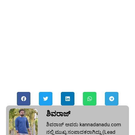
ಶಿವರಾಜ್
ಶಿವರಾಜ್ ಅವರು kannadanadu.com
ನಲ್ಲಿ ಮುಖ್ಯ ಸಂಪಾದಕರಾಗಿದ್ದು (Lead