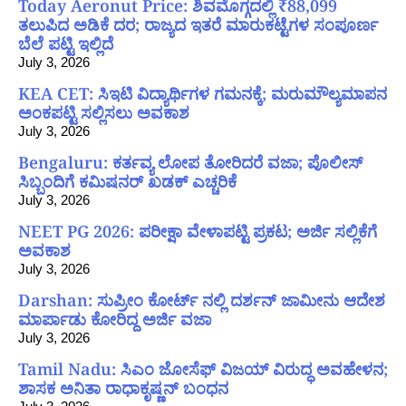
Today Aeronut Price: ಶಿವಮೊಗ್ಗದಲ್ಲಿ ₹88,099
ತಲುಪಿದ ಅಡಿಕೆ ದರ; ರಾಜ್ಯದ ಇತರೆ ಮಾರುಕಟ್ಟೆಗಳ ಸಂಪೂರ್ಣ
ಬೆಲೆ ಪಟ್ಟಿ ಇಲ್ಲಿದೆ
July 3, 2026
KEA CET: ಸಿಇಟಿ ವಿದ್ಯಾರ್ಥಿಗಳ ಗಮನಕ್ಕೆ; ಮರುಮೌಲ್ಯಮಾಪನ
ಅಂಕಪಟ್ಟಿ ಸಲ್ಲಿಸಲು ಅವಕಾಶ
July 3, 2026
Bengaluru: ಕರ್ತವ್ಯ ಲೋಪ ತೋರಿದರೆ ವಜಾ; ಪೊಲೀಸ್
ಸಿಬ್ಬಂದಿಗೆ ಕಮಿಷನರ್ ಖಡಕ್ ಎಚ್ಚರಿಕೆ
July 3, 2026
NEET PG 2026: ಪರೀಕ್ಷಾ ವೇಳಾಪಟ್ಟಿ ಪ್ರಕಟ; ಅರ್ಜಿ ಸಲ್ಲಿಕೆಗೆ
ಅವಕಾಶ
July 3, 2026
Darshan: ಸುಪ್ರೀಂ ಕೋರ್ಟ್ ನಲ್ಲಿ ದರ್ಶನ್ ಜಾಮೀನು ಆದೇಶ
ಮಾರ್ಪಾಡು ಕೋರಿದ್ದ ಅರ್ಜಿ ವಜಾ
July 3, 2026
Tamil Nadu: ಸಿಎಂ ಜೋಸೆಫ್ ವಿಜಯ್ ವಿರುದ್ಧ ಅವಹೇಳನ;
ಶಾಸಕ ಅನಿತಾ ರಾಧಾಕೃಷ್ಣನ್ ಬಂಧನ