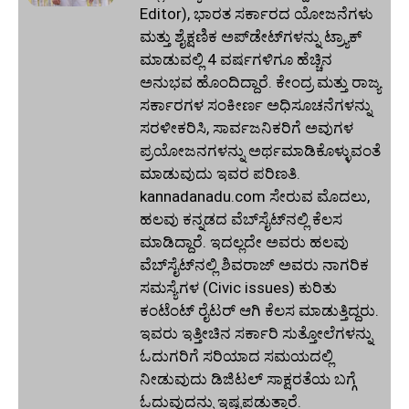
Editor), ಭಾರತ ಸರ್ಕಾರದ ಯೋಜನೆಗಳು
ಮತ್ತು ಶೈಕ್ಷಣಿಕ ಅಪ್‌ಡೇಟ್‌ಗಳನ್ನು ಟ್ರ್ಯಾಕ್
ಮಾಡುವಲ್ಲಿ 4 ವರ್ಷಗಳಿಗೂ ಹೆಚ್ಚಿನ
ಅನುಭವ ಹೊಂದಿದ್ದಾರೆ. ಕೇಂದ್ರ ಮತ್ತು ರಾಜ್ಯ
ಸರ್ಕಾರಗಳ ಸಂಕೀರ್ಣ ಅಧಿಸೂಚನೆಗಳನ್ನು
ಸರಳೀಕರಿಸಿ, ಸಾರ್ವಜನಿಕರಿಗೆ ಅವುಗಳ
ಪ್ರಯೋಜನಗಳನ್ನು ಅರ್ಥಮಾಡಿಕೊಳ್ಳುವಂತೆ
ಮಾಡುವುದು ಇವರ ಪರಿಣತಿ.
kannadanadu.com ಸೇರುವ ಮೊದಲು,
ಹಲವು ಕನ್ನಡದ ವೆಬ್‌ಸೈಟ್‌ನಲ್ಲಿ ಕೆಲಸ
ಮಾಡಿದ್ದಾರೆ. ಇದಲ್ಲದೇ ಅವರು ಹಲವು
ವೆಬ್‌ಸೈಟ್‌ನಲ್ಲಿ ಶಿವರಾಜ್ ಅವರು ನಾಗರಿಕ
ಸಮಸ್ಯೆಗಳ (Civic issues) ಕುರಿತು
ಕಂಟೆಂಟ್ ರೈಟರ್ ಆಗಿ ಕೆಲಸ ಮಾಡುತ್ತಿದ್ದರು.
ಇವರು ಇತ್ತೀಚಿನ ಸರ್ಕಾರಿ ಸುತ್ತೋಲೆಗಳನ್ನು
ಓದುಗರಿಗೆ ಸರಿಯಾದ ಸಮಯದಲ್ಲಿ
ನೀಡುವುದು ಡಿಜಿಟಲ್ ಸಾಕ್ಷರತೆಯ ಬಗ್ಗೆ
ಓದುವುದನ್ನು ಇಷ್ಟಪಡುತ್ತಾರೆ.