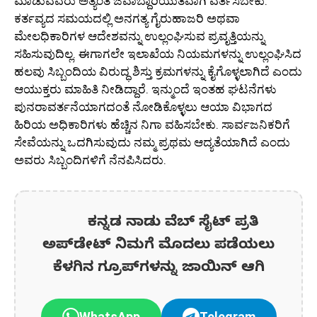
ಮಾಡುವವರು ಅತ್ಯಂತ ಜವಾಬ್ದಾರಿಯುತವಾಗಿ ವರ್ತಿಸಬೇಕು.
ಕರ್ತವ್ಯದ ಸಮಯದಲ್ಲಿ ಅನಗತ್ಯ ಗೈರುಹಾಜರಿ ಅಥವಾ
ಮೇಲಧಿಕಾರಿಗಳ ಆದೇಶವನ್ನು ಉಲ್ಲಂಘಿಸುವ ಪ್ರವೃತ್ತಿಯನ್ನು
ಸಹಿಸುವುದಿಲ್ಲ. ಈಗಾಗಲೇ ಇಲಾಖೆಯ ನಿಯಮಗಳನ್ನು ಉಲ್ಲಂಘಿಸಿದ
ಹಲವು ಸಿಬ್ಬಂದಿಯ ವಿರುದ್ಧ ಶಿಸ್ತು ಕ್ರಮಗಳನ್ನು ಕೈಗೊಳ್ಳಲಾಗಿದೆ ಎಂದು
ಆಯುಕ್ತರು ಮಾಹಿತಿ ನೀಡಿದ್ದಾರೆ. ಇನ್ಮುಂದೆ ಇಂತಹ ಘಟನೆಗಳು
ಪುನರಾವರ್ತನೆಯಾಗದಂತೆ ನೋಡಿಕೊಳ್ಳಲು ಆಯಾ ವಿಭಾಗದ
ಹಿರಿಯ ಅಧಿಕಾರಿಗಳು ಹೆಚ್ಚಿನ ನಿಗಾ ವಹಿಸಬೇಕು. ಸಾರ್ವಜನಿಕರಿಗೆ
ಸೇವೆಯನ್ನು ಒದಗಿಸುವುದು ನಮ್ಮ ಪ್ರಥಮ ಆದ್ಯತೆಯಾಗಿದೆ ಎಂದು
ಅವರು ಸಿಬ್ಬಂದಿಗಳಿಗೆ ನೆನಪಿಸಿದರು.
ಕನ್ನಡ ನಾಡು ವೆಬ್ ಸೈಟ್ ಪ್ರತಿ
ಅಪ್‌ಡೇಟ್‌ ನಿಮಗೆ ಮೊದಲು ಪಡೆಯಲು
ಕೆಳಗಿನ ಗ್ರೂಪ್‌ಗಳನ್ನು ಜಾಯಿನ್ ಆಗಿ
WhatsApp
Telegram