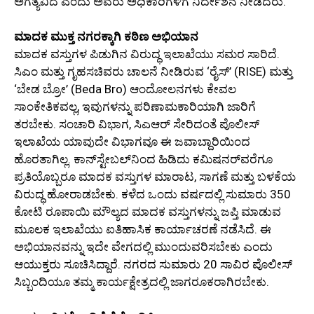
ಅಗತ್ಯವಿದೆ ಎಂದು ಅವರು ಅಧಿಕಾರಿಗಳಿಗೆ ನಿರ್ದೇಶನ ನೀಡಿದರು.
ಮಾದಕ ಮುಕ್ತ ನಗರಕ್ಕಾಗಿ ಕಠಿಣ ಅಭಿಯಾನ
ಮಾದಕ ವಸ್ತುಗಳ ಪಿಡುಗಿನ ವಿರುದ್ಧ ಇಲಾಖೆಯು ಸಮರ ಸಾರಿದೆ.
ಸಿಎಂ ಮತ್ತು ಗೃಹಸಚಿವರು ಚಾಲನೆ ನೀಡಿರುವ ‘ರೈಸ್’ (RISE) ಮತ್ತು
‘ಬೇಡ ಬ್ರೋ’ (Beda Bro) ಆಂದೋಲನಗಳು ಕೇವಲ
ಸಾಂಕೇತಿಕವಲ್ಲ, ಇವುಗಳನ್ನು ಪರಿಣಾಮಕಾರಿಯಾಗಿ ಜಾರಿಗೆ
ತರಬೇಕು. ಸಂಚಾರಿ ವಿಭಾಗ, ಸಿಎಆರ್ ಸೇರಿದಂತೆ ಪೊಲೀಸ್
ಇಲಾಖೆಯ ಯಾವುದೇ ವಿಭಾಗವೂ ಈ ಜವಾಬ್ದಾರಿಯಿಂದ
ಹೊರತಾಗಿಲ್ಲ. ಕಾನ್‌ಸ್ಟೇಬಲ್‌ನಿಂದ ಹಿಡಿದು ಕಮಿಷನರ್‌ವರೆಗೂ
ಪ್ರತಿಯೊಬ್ಬರೂ ಮಾದಕ ವಸ್ತುಗಳ ಮಾರಾಟ, ಸಾಗಣೆ ಮತ್ತು ಬಳಕೆಯ
ವಿರುದ್ಧ ಹೋರಾಡಬೇಕು. ಕಳೆದ ಒಂದು ವರ್ಷದಲ್ಲಿ ಸುಮಾರು 350
ಕೋಟಿ ರೂಪಾಯಿ ಮೌಲ್ಯದ ಮಾದಕ ವಸ್ತುಗಳನ್ನು ಜಪ್ತಿ ಮಾಡುವ
ಮೂಲಕ ಇಲಾಖೆಯು ಐತಿಹಾಸಿಕ ಕಾರ್ಯಾಚರಣೆ ನಡೆಸಿದೆ. ಈ
ಅಭಿಯಾನವನ್ನು ಇದೇ ವೇಗದಲ್ಲಿ ಮುಂದುವರಿಸಬೇಕು ಎಂದು
ಆಯುಕ್ತರು ಸೂಚಿಸಿದ್ದಾರೆ. ನಗರದ ಸುಮಾರು 20 ಸಾವಿರ ಪೊಲೀಸ್
ಸಿಬ್ಬಂದಿಯೂ ತಮ್ಮ ಕಾರ್ಯಕ್ಷೇತ್ರದಲ್ಲಿ ಜಾಗರೂಕರಾಗಿರಬೇಕು.