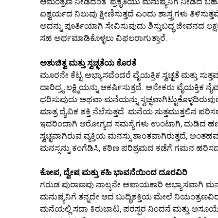
ಆಮಂತ್ರಣ ನೀಡಿದಂತೆ. ಪ್ರಕೃತಿಯು ಮನುಷ್ಯನಿಗೆ ನೀಡಿದ ಬಹ
ಐಶ್ವರ್ಯದ ನಿಲುವು ಕ್ಷೀಣಿಸುತ್ತದೆ ಎಂದು ಶಾಸ್ತ್ರಗಳು ತಿಳಿಸುತ್ತವ
ಅದನ್ನು ಪೂರ್ತಿಯಾಗಿ ಸೇವಿಸುವುದು ಶಿಸ್ತುಬದ್ಧ ಜೀವನದ ಲಕ
ಸಹ ಅರ್ಥಮಾಡಿಕೊಳ್ಳಲು ವಿಫಲರಾಗುತ್ತಾರೆ.
ಅಶುಚಿತ್ವ ಮತ್ತು ಸ್ವಚ್ಛತೆಯ ಕೊರತೆ
ಮೂರನೇ ಕೆಟ್ಟ ಅಭ್ಯಾಸವೆಂದರೆ ವೈಯಕ್ತಿಕ ಸ್ವಚ್ಛತೆ ಮತ್ತು ಸುತ್ತ
ದಾರಿದ್ರ್ಯ ಲಕ್ಷ್ಮಿಯನ್ನು ಆಕರ್ಷಿಸುತ್ತದೆ. ಅನೇಕರು ವೈಯಕ್ತಿಕ ನ
ಧರಿಸುವುದು ಅಥವಾ ಮನೆಯನ್ನು ಸ್ವಚ್ಛವಾಗಿಟ್ಟುಕೊಳ್ಳದಿರುವುದು 
ಮಾತ್ರ ದೈವಿಕ ಶಕ್ತಿ ನೆಲೆಸುತ್ತದೆ. ಮನೆಯ ಸುತ್ತಮುತ್ತಲಿನ ಪ
ಇದರಿಂದಾಗಿ ಆರೋಗ್ಯದ ಸಮಸ್ಯೆಗಳು ಉಂಟಾಗಿ, ದುಡಿದ ಹಣವೆಲ್
ಸ್ವಚ್ಛವಾಗಿರುವ ವ್ಯಕ್ತಿಯ ಮನಸ್ಸು ಶಾಂತವಾಗಿರುತ್ತದೆ, 
ಮನಸ್ಸನ್ನು ಕಂಗೆಡಿಸಿ, ಕಠಿಣ ಪರಿಶ್ರಮದ ಕಡೆಗೆ ಗಮನ ಹರಿಸದ
ಕೋಪ, ದ್ವೇಷ ಮತ್ತು ಕಹಿ ಭಾವನೆಯಿಂದ ದೂರವಿರಿ
ಗರುಡ ಪುರಾಣವು ನಾಲ್ಕನೇ ಅಪಾಯಕಾರಿ ಅಭ್ಯಾಸವಾಗಿ ಮನಸ್ಸ
ಮನುಷ್ಯನಿಗೆ ತನ್ನದೇ ಆದ ಬುದ್ಧಿಶಕ್ತಿಯ ಮೇಲೆ ನಿಯಂತ್ರಣವ
ಮನೆಯಲ್ಲಿ ಸದಾ ಕಿರುಚಾಟ, ಪರಸ್ಪರ ನಿಂದನೆ ಮತ್ತು ಅಸೂಯ