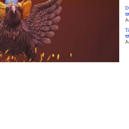
D
ಆ
Ju
T
ಅ
Ju