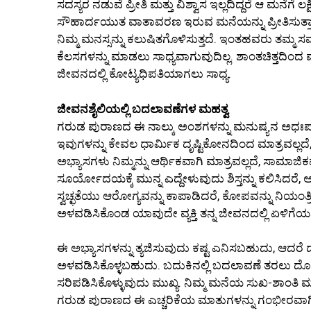
ಸದಸ್ಯರ ನಡುವೆ ಪ್ರೀತಿ ಮತ್ತು ವಿಶ್ವಾಸ ಇಲ್ಲದಿದ್ದರೆ ಆ ಮನೆಗೆ ಲ
ಸೌಹಾರ್ದಯುತ ವಾತಾವರಣ ಇರುವ ಮನೆಯನ್ನು ಪ್ರೀತಿಸುತ್ತಾಳ
ನಿಮ್ಮ ಮನಸ್ಸನ್ನು ಕಲುಷಿತಗೊಳಿಸುತ್ತದೆ. ಇಂತಹವರು ತಮ
ಕೆಲಸಗಳನ್ನು ಮಾಡಲು ಸಾಧ್ಯವಾಗುವುದಿಲ್ಲ. ಶಾಂತಚಿತ್ತದಿಂದ
ಜೀವನದಲ್ಲಿ ಕೋಟ್ಯಧಿಪತಿಯಾಗಲು ಸಾಧ್ಯ.
ಜೀವನಶೈಲಿಯಲ್ಲಿ ಬದಲಾವಣೆಗಳ ಮಹತ್ವ
ಗರುಡ ಪುರಾಣದ ಈ ನಾಲ್ಕು ಅಂಶಗಳನ್ನು ಮನುಷ್ಯನ ಅಧಃಪ
ಇವುಗಳನ್ನು ಕೇವಲ ಧಾರ್ಮಿಕ ದೃಷ್ಟಿಕೋನದಿಂದ ಮಾತ್ರವಲ
ಅಭ್ಯಾಸಗಳು ನಿಮ್ಮನ್ನು ಆರ್ಥಿಕವಾಗಿ ಮಾತ್ರವಲ್ಲದೆ, ಸಾಮಾಜ
ಸೂರ್ಯೋದಯಕ್ಕೆ ಮುನ್ನ ಎದ್ದೇಳುವುದು ಶಿಸ್ತನ್ನು ಕಲಿಸಿದರೆ,
ಸ್ವಚ್ಛತೆಯು ಆರೋಗ್ಯವನ್ನು ಕಾಪಾಡಿದರೆ, ಕೋಪವನ್ನು ನಿಯಂತ್
ಅಳವಡಿಸಿಕೊಂಡ ಯಾವುದೇ ವ್ಯಕ್ತಿ ತನ್ನ ಜೀವನದಲ್ಲಿ ಏಳಿಗೆಯ
ಈ ಅಭ್ಯಾಸಗಳನ್ನು ತ್ಯಜಿಸುವುದು ಕಷ್ಟ ಎನಿಸಬಹುದು, ಆದರೆ ದ
ಅಳವಡಿಸಿಕೊಳ್ಳಬಹುದು. ಬದುಕಿನಲ್ಲಿ ಬದಲಾವಣೆ ತರಲು ದೊಡ್ಡ 
ಸರಿಪಡಿಸಿಕೊಳ್ಳುವುದು ಮುಖ್ಯ. ನಿಮ್ಮ ಮನೆಯ ಸುಖ-ಶಾಂತಿ 
ಗರುಡ ಪುರಾಣದ ಈ ಎಚ್ಚರಿಕೆಯ ಮಾತುಗಳನ್ನು ಗಂಭೀರವಾಗಿ ಪರಿಗ