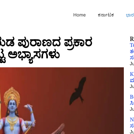
Home
ಕರ್ನಾಟಕ
ಭಾರ
ುಡ ಪುರಾಣದ ಪ್ರಕಾರ
R
T
ೆಟ್ಟ ಅಭ್ಯಾಸಗಳು
ತ
ಸಂ
Ju
K
ಮ
Ju
B
ಸ
Ju
N
ಸ
Ju