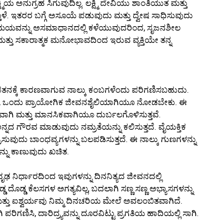
ಕ್ಷ್ಮಿಯ ಅನುಗ್ರಹ ಸಿಗುವುದಿಲ್ಲ. ಲಕ್ಷ್ಮಿ ದೇವಿಯು ಶಾಂತಿಯುತ ಮತ್ತು
ೆ. ಇತರರ ಬಗ್ಗೆ ಅಸೂಯೆ ಪಡುವುದು ಮತ್ತು ದ್ವೇಷ ಸಾಧಿಸುವುದು
್ಮ ಸಮಯವನ್ನು ಅಸಮಾಧಾನದಲ್ಲಿ ಕಳೆಯುವುದರಿಂದ, ಸೃಜನಶೀಲ
 ಮತ್ತು ಸಕಾರಾತ್ಮಕ ಮನೋಭಾವದಿಂದ ಇರುವ ವ್ಯಕ್ತಿಯೇ ತನ್ನ
ತನಕ್ಕೆ ಕಾರಣವಾಗುವ ನಾಲ್ಕು ಕಂಬಗಳೆಂದು ಪರಿಗಣಿಸಬಹುದು.
್ಲದೆ, ಒಂದು ಪ್ರಾಯೋಗಿಕ ಜೀವನಶೈಲಿಯಾಗಿಯೂ ನೋಡಬೇಕು. ಈ
ಿಕವಾಗಿ ಮತ್ತು ಮಾನಸಿಕವಾಗಿಯೂ ದುರ್ಬಲಗೊಳಿಸುತ್ತವೆ.
 ಅನ್ನದ ಗೌರವ ಮಾಡುವುದು ನಮ್ರತೆಯನ್ನು ಕಲಿಸುತ್ತದೆ. ವೈಯಕ್ತಿಕ
ರಿಸುವುದು ಬಾಂಧವ್ಯಗಳನ್ನು ಬಲಪಡಿಸುತ್ತದೆ. ಈ ನಾಲ್ಕು ಗುಣಗಳನ್ನು
ನ್ನು ಕಾಣುವುದು ಖಚಿತ.
ೃಢ ನಿರ್ಧಾರದಿಂದ ಇವುಗಳನ್ನು ದಿನನಿತ್ಯದ ಜೀವನದಲ್ಲಿ
ದೊಡ್ಡ ಕೆಲಸಗಳ ಅಗತ್ಯವಿಲ್ಲ, ಬದಲಾಗಿ ಸಣ್ಣ ಸಣ್ಣ ಅಭ್ಯಾಸಗಳನ್ನು
ಮತ್ತು ಐಶ್ವರ್ಯವು ನಿಮ್ಮ ದಿನಚರಿಯ ಮೇಲೆ ಅವಲಂಬಿತವಾಗಿದೆ.
ಣಿಸಿ, ದಾರಿದ್ರ್ಯವನ್ನು ದೂರವಿಟ್ಟು ಪ್ರಗತಿಯ ಹಾದಿಯಲ್ಲಿ ಸಾಗಿ.