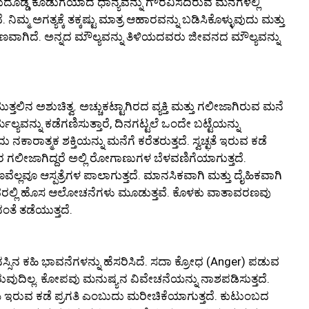
ುದೊಡ್ಡ ಕೊಡುಗೆಯಾದ ಧಾನ್ಯವನ್ನು ಗೌರವಿಸದಿರುವ ಮನೆಗಳಲ್ಲಿ
ೆ. ನಿಮ್ಮ ಅಗತ್ಯಕ್ಕೆ ತಕ್ಕಷ್ಟು ಮಾತ್ರ ಆಹಾರವನ್ನು ಬಡಿಸಿಕೊಳ್ಳುವುದು ಮತ್ತು
್ಷಣವಾಗಿದೆ. ಅನ್ನದ ಮೌಲ್ಯವನ್ನು ತಿಳಿಯದವರು ಜೀವನದ ಮೌಲ್ಯವನ್ನು
ಮುತ್ತಲಿನ ಅಶುಚಿತ್ವ. ಅಚ್ಚುಕಟ್ಟಾಗಿರದ ವ್ಯಕ್ತಿ ಮತ್ತು ಗಲೀಜಾಗಿರುವ ಮನೆ
ೈರ್ಮಲ್ಯವನ್ನು ಕಡೆಗಣಿಸುತ್ತಾರೆ, ದಿನಗಟ್ಟಲೆ ಒಂದೇ ಬಟ್ಟೆಯನ್ನು
ನಕಾರಾತ್ಮಕ ಶಕ್ತಿಯನ್ನು ಮನೆಗೆ ಕರೆತರುತ್ತದೆ. ಸ್ವಚ್ಛತೆ ಇರುವ ಕಡೆ
ರಿಸರ ಗಲೀಜಾಗಿದ್ದರೆ ಅಲ್ಲಿ ರೋಗಾಣುಗಳ ಬೆಳವಣಿಗೆಯಾಗುತ್ತದೆ.
ಲವೂ ಆಸ್ಪತ್ರೆಗಳ ಪಾಲಾಗುತ್ತದೆ. ಮಾನಸಿಕವಾಗಿ ಮತ್ತು ದೈಹಿಕವಾಗಿ
ಅಂತಹವರಲ್ಲಿ ಹೊಸ ಆಲೋಚನೆಗಳು ಮೂಡುತ್ತವೆ. ಕೊಳಕು ವಾತಾವರಣವು
ಂತೆ ತಡೆಯುತ್ತದೆ.
ಿನ ಕಹಿ ಭಾವನೆಗಳನ್ನು ಹೆಸರಿಸಿದೆ. ಸದಾ ಕ್ರೋಧ (Anger) ಪಡುವ
ಿರುವುದಿಲ್ಲ. ಕೋಪವು ಮನುಷ್ಯನ ವಿವೇಚನೆಯನ್ನು ನಾಶಪಡಿಸುತ್ತದೆ.
ೆ ಇರುವ ಕಡೆ ಪ್ರಗತಿ ಎಂಬುದು ಮರೀಚಿಕೆಯಾಗುತ್ತದೆ. ಕುಟುಂಬದ