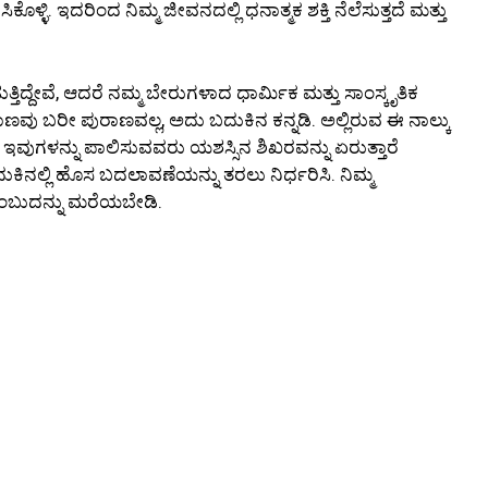
ಕೊಳ್ಳಿ. ಇದರಿಂದ ನಿಮ್ಮ ಜೀವನದಲ್ಲಿ ಧನಾತ್ಮಕ ಶಕ್ತಿ ನೆಲೆಸುತ್ತದೆ ಮತ್ತು
ೀಡುತ್ತಿದ್ದೇವೆ, ಆದರೆ ನಮ್ಮ ಬೇರುಗಳಾದ ಧಾರ್ಮಿಕ ಮತ್ತು ಸಾಂಸ್ಕೃತಿಕ
ರಾಣವು ಬರೀ ಪುರಾಣವಲ್ಲ, ಅದು ಬದುಕಿನ ಕನ್ನಡಿ. ಅಲ್ಲಿರುವ ಈ ನಾಲ್ಕು
ಂತೆ. ಇವುಗಳನ್ನು ಪಾಲಿಸುವವರು ಯಶಸ್ಸಿನ ಶಿಖರವನ್ನು ಏರುತ್ತಾರೆ
ದುಕಿನಲ್ಲಿ ಹೊಸ ಬದಲಾವಣೆಯನ್ನು ತರಲು ನಿರ್ಧರಿಸಿ. ನಿಮ್ಮ
ೆ ಎಂಬುದನ್ನು ಮರೆಯಬೇಡಿ.