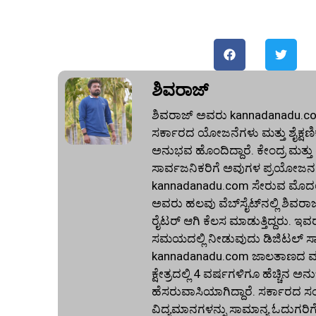
ಶಿವರಾಜ್
ಶಿವರಾಜ್ ಅವರು kannadanadu.com 
ಸರ್ಕಾರದ ಯೋಜನೆಗಳು ಮತ್ತು ಶೈಕ್ಷಣಿಕ 
ಅನುಭವ ಹೊಂದಿದ್ದಾರೆ. ಕೇಂದ್ರ ಮತ್ತ
ಸಾರ್ವಜನಿಕರಿಗೆ ಅವುಗಳ ಪ್ರಯೋಜನಗ
kannadanadu.com ಸೇರುವ ಮೊದಲು, ಹ
ಅವರು ಹಲವು ವೆಬ್‌ಸೈಟ್‌ನಲ್ಲಿ ಶಿವರಾ
ರೈಟರ್ ಆಗಿ ಕೆಲಸ ಮಾಡುತ್ತಿದ್ದರು. ಇವ
ಸಮಯದಲ್ಲಿ ನೀಡುವುದು ಡಿಜಿಟಲ್ ಸಾಕ್ಷ
kannadanadu.com ಜಾಲತಾಣದ ಮುಖ
ಕ್ಷೇತ್ರದಲ್ಲಿ 4 ವರ್ಷಗಳಿಗೂ ಹೆಚ್ಚಿ
ಹೆಸರುವಾಸಿಯಾಗಿದ್ದಾರೆ. ಸರ್ಕಾರದ ಸ
ವಿದ್ಯಮಾನಗಳನ್ನು ಸಾಮಾನ್ಯ ಓದುಗರಿ