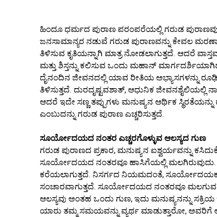
ಹಿಂದೂ ಧರ್ಮದ ಪುರಾಣ ಪರಂಪರೆಯಲ್ಲಿ ಗರುಡ ಪುರಾಣವು ಅತ್ಯ
ಜನಸಾಮಾನ್ಯರ ನಡುವೆ ಗರುಡ ಪುರಾಣವನ್ನು ಕೇವಲ ಮರಣಾನ
ತಿಳಿಸುವ ಕೃತಿಯನ್ನಾಗಿ ಮಾತ್ರ ನೋಡಲಾಗುತ್ತದೆ. ಆದರೆ ವಾ
ಮತ್ತು ಶಿಸ್ತನ್ನು ಕಲಿಸುವ ಒಂದು ಮಹಾನ್ ಮಾರ್ಗದರ್ಶಿಯಾಗ
ದೈನಂದಿನ ಜೀವನದಲ್ಲಿ ಯಾವ ರೀತಿಯ ಅಭ್ಯಾಸಗಳನ್ನು ರೂಢಿಸಿಕ
ತಿಳಿಸುತ್ತದೆ. ದುರದೃಷ್ಟವಶಾತ್, ಆಧುನಿಕ ಜೀವನಶೈಲಿಯಲ್ಲಿ ನಾವ
ಆದರೆ ಇದೇ ಸಣ್ಣ ತಪ್ಪುಗಳು ಮನುಷ್ಯನ ಆರ್ಥಿಕ ಸ್ಥಿರತೆಯನ್ನು
ಎಂಬುದನ್ನು ಗರುಡ ಪುರಾಣ ಎಚ್ಚರಿಸುತ್ತದೆ.
ಸೂರ್ಯೋದಯದ ನಂತರ ಎಚ್ಚರಗೊಳ್ಳುವ ಆಲಸ್ಯದ ಗುಣ
ಗರುಡ ಪುರಾಣದ ಪ್ರಕಾರ, ಮನುಷ್ಯನ ಐಶ್ವರ್ಯವನ್ನು ಕಸಿದುಕ
ಸೂರ್ಯೋದಯದ ನಂತರವೂ ಹಾಸಿಗೆಯಲ್ಲಿ ಮಲಗಿರುವುದು
ಕರೆಯಲಾಗುತ್ತದೆ. ನಿಸರ್ಗದ ನಿಯಮದಂತೆ, ಸೂರ್ಯೋದಯಕ್ಕೂ 
ಸಂಚಾರವಾಗುತ್ತದೆ. ಸೂರ್ಯೋದಯದ ನಂತರವೂ ಮಲಗುವ ಅಭ್ಯಾಸವ
ಆಲಸ್ಯವು ಅಂತಹ ಒಂದು ಗುಣ, ಇದು ಮನುಷ್ಯನನ್ನು ಸಕ್ರಿಯ 
ಯಾರು ತಮ್ಮ ಸಮಯವನ್ನು ವ್ಯರ್ಥ ಮಾಡುತ್ತಾರೋ, ಅವರಿಗೆ ಅದೃಷ್