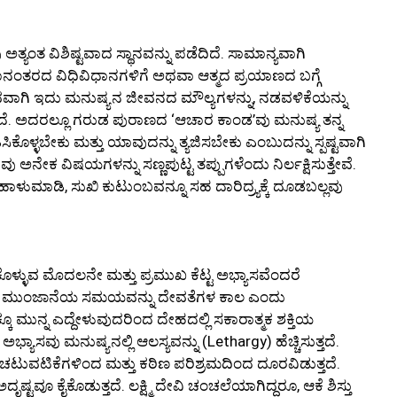
ಂತ ವಿಶಿಷ್ಟವಾದ ಸ್ಥಾನವನ್ನು ಪಡೆದಿದೆ. ಸಾಮಾನ್ಯವಾಗಿ
ಂತರದ ವಿಧಿವಿಧಾನಗಳಿಗೆ ಅಥವಾ ಆತ್ಮದ ಪ್ರಯಾಣದ ಬಗ್ಗೆ
ಸ್ತವವಾಗಿ ಇದು ಮನುಷ್ಯನ ಜೀವನದ ಮೌಲ್ಯಗಳನ್ನು, ನಡವಳಿಕೆಯನ್ನು
ಿದೆ. ಅದರಲ್ಲೂ ಗರುಡ ಪುರಾಣದ ‘ಆಚಾರ ಕಾಂಡ’ವು ಮನುಷ್ಯ ತನ್ನ
ೊಳ್ಳಬೇಕು ಮತ್ತು ಯಾವುದನ್ನು ತ್ಯಜಿಸಬೇಕು ಎಂಬುದನ್ನು ಸ್ಪಷ್ಟವಾಗಿ
ು ಅನೇಕ ವಿಷಯಗಳನ್ನು ಸಣ್ಣಪುಟ್ಟ ತಪ್ಪುಗಳೆಂದು ನಿರ್ಲಕ್ಷಿಸುತ್ತೇವೆ.
 ಹಾಳುಮಾಡಿ, ಸುಖಿ ಕುಟುಂಬವನ್ನೂ ಸಹ ದಾರಿದ್ರ್ಯಕ್ಕೆ ದೂಡಬಲ್ಲವು
ೊಳ್ಳುವ ಮೊದಲನೇ ಮತ್ತು ಪ್ರಮುಖ ಕೆಟ್ಟ ಅಭ್ಯಾಸವೆಂದರೆ
. ಮುಂಜಾನೆಯ ಸಮಯವನ್ನು ದೇವತೆಗಳ ಕಾಲ ಎಂದು
ಮುನ್ನ ಎದ್ದೇಳುವುದರಿಂದ ದೇಹದಲ್ಲಿ ಸಕಾರಾತ್ಮಕ ಶಕ್ತಿಯ
ು ಮನುಷ್ಯನಲ್ಲಿ ಆಲಸ್ಯವನ್ನು (Lethargy) ಹೆಚ್ಚಿಸುತ್ತದೆ.
ಚಟುವಟಿಕೆಗಳಿಂದ ಮತ್ತು ಕಠಿಣ ಪರಿಶ್ರಮದಿಂದ ದೂರವಿಡುತ್ತದೆ.
ಟವೂ ಕೈಕೊಡುತ್ತದೆ. ಲಕ್ಷ್ಮಿ ದೇವಿ ಚಂಚಲೆಯಾಗಿದ್ದರೂ, ಆಕೆ ಶಿಸ್ತು