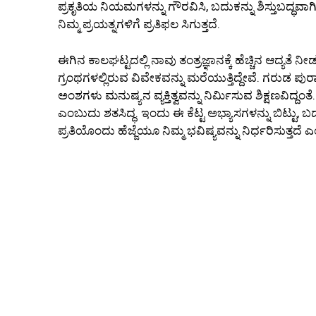
ಪ್ರಕೃತಿಯ ನಿಯಮಗಳನ್ನು ಗೌರವಿಸಿ, ಬದುಕನ್ನು ಶಿಸ್ತುಬದ್ಧವಾಗಿಸಿ
ನಿಮ್ಮ ಪ್ರಯತ್ನಗಳಿಗೆ ಪ್ರತಿಫಲ ಸಿಗುತ್ತದೆ.
ಈಗಿನ ಕಾಲಘಟ್ಟದಲ್ಲಿ ನಾವು ತಂತ್ರಜ್ಞಾನಕ್ಕೆ ಹೆಚ್ಚಿನ ಆದ್ಯತೆ ನ
ಗ್ರಂಥಗಳಲ್ಲಿರುವ ವಿವೇಕವನ್ನು ಮರೆಯುತ್ತಿದ್ದೇವೆ. ಗರುಡ ಪು
ಅಂಶಗಳು ಮನುಷ್ಯನ ವ್ಯಕ್ತಿತ್ವವನ್ನು ನಿರ್ಮಿಸುವ ಶಿಕ್ಷಣವಿದ್ದ
ಎಂಬುದು ಶತಸಿದ್ಧ. ಇಂದು ಈ ಕೆಟ್ಟ ಅಭ್ಯಾಸಗಳನ್ನು ಬಿಟ್ಟು, ಬ
ಪ್ರತಿಯೊಂದು ಹೆಜ್ಜೆಯೂ ನಿಮ್ಮ ಭವಿಷ್ಯವನ್ನು ನಿರ್ಧರಿಸುತ್ತದ