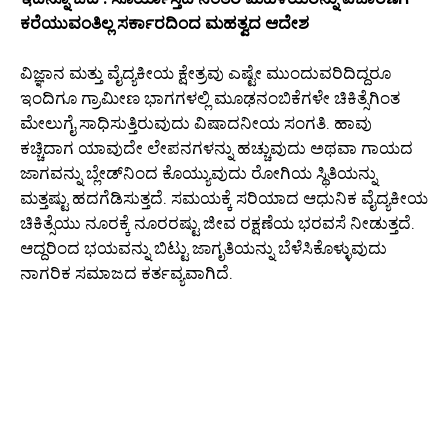
ಕರೆಯುವಂತಿಲ್ಲ ಸರ್ಕಾರದಿಂದ ಮಹತ್ವದ ಆದೇಶ
ವಿಜ್ಞಾನ ಮತ್ತು ವೈದ್ಯಕೀಯ ಕ್ಷೇತ್ರವು ಎಷ್ಟೇ ಮುಂದುವರಿದಿದ್ದರೂ
ಇಂದಿಗೂ ಗ್ರಾಮೀಣ ಭಾಗಗಳಲ್ಲಿ ಮೂಢನಂಬಿಕೆಗಳೇ ಚಿಕಿತ್ಸೆಗಿಂತ
ಮೇಲುಗೈ ಸಾಧಿಸುತ್ತಿರುವುದು ವಿಷಾದನೀಯ ಸಂಗತಿ. ಹಾವು
ಕಚ್ಚಿದಾಗ ಯಾವುದೇ ಲೇಪನಗಳನ್ನು ಹಚ್ಚುವುದು ಅಥವಾ ಗಾಯದ
ಜಾಗವನ್ನು ಬ್ಲೇಡ್‌ನಿಂದ ಕೊಯ್ಯುವುದು ರೋಗಿಯ ಸ್ಥಿತಿಯನ್ನು
ಮತ್ತಷ್ಟು ಹದಗೆಡಿಸುತ್ತದೆ. ಸಮಯಕ್ಕೆ ಸರಿಯಾದ ಆಧುನಿಕ ವೈದ್ಯಕೀಯ
ಚಿಕಿತ್ಸೆಯು ನೂರಕ್ಕೆ ನೂರರಷ್ಟು ಜೀವ ರಕ್ಷಣೆಯ ಭರವಸೆ ನೀಡುತ್ತದೆ.
ಆದ್ದರಿಂದ ಭಯವನ್ನು ಬಿಟ್ಟು ಜಾಗೃತಿಯನ್ನು ಬೆಳೆಸಿಕೊಳ್ಳುವುದು
ನಾಗರಿಕ ಸಮಾಜದ ಕರ್ತವ್ಯವಾಗಿದೆ.