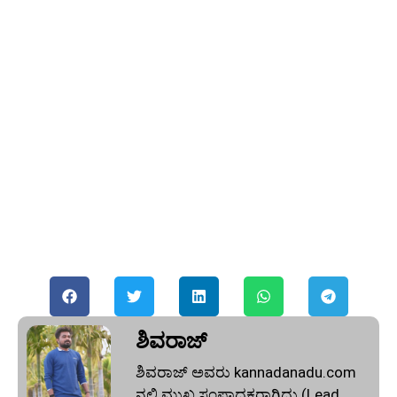
ಶಿವರಾಜ್
ಶಿವರಾಜ್ ಅವರು kannadanadu.com
ನಲ್ಲಿ ಮುಖ್ಯ ಸಂಪಾದಕರಾಗಿದ್ದು (Lead