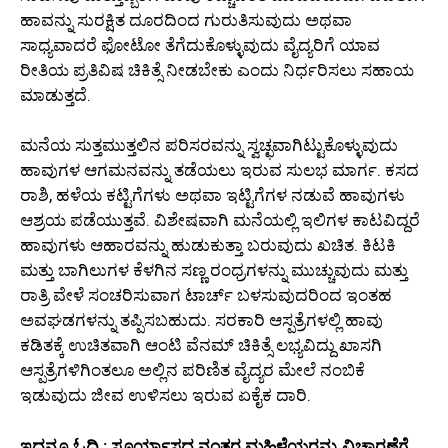
ಹಾವನ್ನು ಸುರಕ್ಷಿತ ದೂರದಿಂದ ಗುರುತಿಸುವುದು ಅಥವಾ
ಸಾಧ್ಯವಾದರೆ ಫೋಟೋ ತೆಗೆದುಕೊಳ್ಳುವುದು ವೈದ್ಯರಿಗೆ ಯಾವ
ರೀತಿಯ ಪ್ರತಿವಿಷ ಚಿಕಿತ್ಸೆ ನೀಡಬೇಕು ಎಂದು ನಿರ್ಧರಿಸಲು ಸಹಾಯ
ಮಾಡುತ್ತದೆ.
ಮನೆಯ ಸುತ್ತಮುತ್ತಲಿನ ಪರಿಸರವನ್ನು ಸ್ವಚ್ಛವಾಗಿಟ್ಟುಕೊಳ್ಳುವುದು
ಹಾವುಗಳ ಆಗಮನವನ್ನು ತಡೆಯಲು ಇರುವ ಸುಲಭ ಮಾರ್ಗ. ಕಸದ
ರಾಶಿ, ಹಳೆಯ ಕಟ್ಟಿಗೆಗಳು ಅಥವಾ ಇಟ್ಟಿಗೆಗಳ ನಡುವೆ ಹಾವುಗಳು
ಆಶ್ರಯ ಪಡೆಯುತ್ತವೆ. ವಿಶೇಷವಾಗಿ ಮನೆಯಲ್ಲಿ ಇಲಿಗಳ ಕಾಟವಿದ್ದರೆ
ಹಾವುಗಳು ಆಹಾರವನ್ನು ಹುಡುಕುತ್ತಾ ಬರುವುದು ಖಚಿತ. ಕಿಟಕಿ
ಮತ್ತು ಬಾಗಿಲುಗಳ ಕೆಳಗಿನ ಸಣ್ಣ ರಂಧ್ರಗಳನ್ನು ಮುಚ್ಚುವುದು ಮತ್ತು
ರಾತ್ರಿ ವೇಳೆ ಸಂಚರಿಸುವಾಗ ಟಾರ್ಚ್ ಬಳಸುವುದರಿಂದ ಇಂತಹ
ಅವಘಡಗಳನ್ನು ತಪ್ಪಿಸಬಹುದು. ಸರಕಾರಿ ಆಸ್ಪತ್ರೆಗಳಲ್ಲಿ ಹಾವು
ಕಡಿತಕ್ಕೆ ಉಚಿತವಾಗಿ ಆಂಟಿ ವೆನಮ್ ಚಿಕಿತ್ಸೆ ಲಭ್ಯವಿದ್ದು ಖಾಸಗಿ
ಆಸ್ಪತ್ರೆಗಳಿಗಿಂತಲೂ ಅಲ್ಲಿನ ಪರಿಣಿತ ವೈದ್ಯರ ಮೇಲೆ ನಂಬಿಕೆ
ಇಡುವುದು ಜೀವ ಉಳಿಸಲು ಇರುವ ಏಕೈಕ ದಾರಿ.
ಇದನ್ನೂ ಓದಿ : ಸೂರ್ಯಾಸ್ತದ ನಂತರ ಮಹಿಳೆಯರನ್ನು ವಿಚಾರಣೆಗೆ