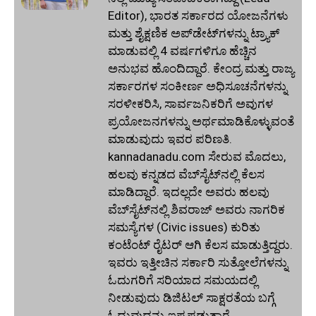
Editor), ಭಾರತ ಸರ್ಕಾರದ ಯೋಜನೆಗಳು
ಮತ್ತು ಶೈಕ್ಷಣಿಕ ಅಪ್‌ಡೇಟ್‌ಗಳನ್ನು ಟ್ರ್ಯಾಕ್
ಮಾಡುವಲ್ಲಿ 4 ವರ್ಷಗಳಿಗೂ ಹೆಚ್ಚಿನ
ಅನುಭವ ಹೊಂದಿದ್ದಾರೆ. ಕೇಂದ್ರ ಮತ್ತು ರಾಜ್ಯ
ಸರ್ಕಾರಗಳ ಸಂಕೀರ್ಣ ಅಧಿಸೂಚನೆಗಳನ್ನು
ಸರಳೀಕರಿಸಿ, ಸಾರ್ವಜನಿಕರಿಗೆ ಅವುಗಳ
ಪ್ರಯೋಜನಗಳನ್ನು ಅರ್ಥಮಾಡಿಕೊಳ್ಳುವಂತೆ
ಮಾಡುವುದು ಇವರ ಪರಿಣತಿ.
kannadanadu.com ಸೇರುವ ಮೊದಲು,
ಹಲವು ಕನ್ನಡದ ವೆಬ್‌ಸೈಟ್‌ನಲ್ಲಿ ಕೆಲಸ
ಮಾಡಿದ್ದಾರೆ. ಇದಲ್ಲದೇ ಅವರು ಹಲವು
ವೆಬ್‌ಸೈಟ್‌ನಲ್ಲಿ ಶಿವರಾಜ್ ಅವರು ನಾಗರಿಕ
ಸಮಸ್ಯೆಗಳ (Civic issues) ಕುರಿತು
ಕಂಟೆಂಟ್ ರೈಟರ್ ಆಗಿ ಕೆಲಸ ಮಾಡುತ್ತಿದ್ದರು.
ಇವರು ಇತ್ತೀಚಿನ ಸರ್ಕಾರಿ ಸುತ್ತೋಲೆಗಳನ್ನು
ಓದುಗರಿಗೆ ಸರಿಯಾದ ಸಮಯದಲ್ಲಿ
ನೀಡುವುದು ಡಿಜಿಟಲ್ ಸಾಕ್ಷರತೆಯ ಬಗ್ಗೆ
ಓದುವುದನ್ನು ಇಷ್ಟಪಡುತ್ತಾರೆ.