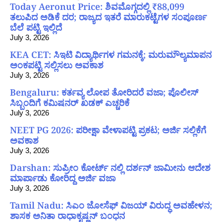
Today Aeronut Price: ಶಿವಮೊಗ್ಗದಲ್ಲಿ ₹88,099
ತಲುಪಿದ ಅಡಿಕೆ ದರ; ರಾಜ್ಯದ ಇತರೆ ಮಾರುಕಟ್ಟೆಗಳ ಸಂಪೂರ್ಣ
ಬೆಲೆ ಪಟ್ಟಿ ಇಲ್ಲಿದೆ
July 3, 2026
KEA CET: ಸಿಇಟಿ ವಿದ್ಯಾರ್ಥಿಗಳ ಗಮನಕ್ಕೆ; ಮರುಮೌಲ್ಯಮಾಪನ
ಅಂಕಪಟ್ಟಿ ಸಲ್ಲಿಸಲು ಅವಕಾಶ
July 3, 2026
Bengaluru: ಕರ್ತವ್ಯ ಲೋಪ ತೋರಿದರೆ ವಜಾ; ಪೊಲೀಸ್
ಸಿಬ್ಬಂದಿಗೆ ಕಮಿಷನರ್ ಖಡಕ್ ಎಚ್ಚರಿಕೆ
July 3, 2026
NEET PG 2026: ಪರೀಕ್ಷಾ ವೇಳಾಪಟ್ಟಿ ಪ್ರಕಟ; ಅರ್ಜಿ ಸಲ್ಲಿಕೆಗೆ
ಅವಕಾಶ
July 3, 2026
Darshan: ಸುಪ್ರೀಂ ಕೋರ್ಟ್ ನಲ್ಲಿ ದರ್ಶನ್ ಜಾಮೀನು ಆದೇಶ
ಮಾರ್ಪಾಡು ಕೋರಿದ್ದ ಅರ್ಜಿ ವಜಾ
July 3, 2026
Tamil Nadu: ಸಿಎಂ ಜೋಸೆಫ್ ವಿಜಯ್ ವಿರುದ್ಧ ಅವಹೇಳನ;
ಶಾಸಕ ಅನಿತಾ ರಾಧಾಕೃಷ್ಣನ್ ಬಂಧನ