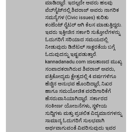
ಮಾಡಿದ್ದಾರೆ. ಇದಲ್ಲದೇ ಅವರು ಹಲವು
ವೆಬ್‌ಸೈಟ್‌ನಲ್ಲಿ ಶಿವರಾಜ್ ಅವರು ನಾಗರಿಕ
ಸಮಸ್ಯೆಗಳ (Civic issues) ಕುರಿತು
ಕಂಟೆಂಟ್ ರೈಟರ್ ಆಗಿ ಕೆಲಸ ಮಾಡುತ್ತಿದ್ದರು.
ಇವರು ಇತ್ತೀಚಿನ ಸರ್ಕಾರಿ ಸುತ್ತೋಲೆಗಳನ್ನು
ಓದುಗರಿಗೆ ಸರಿಯಾದ ಸಮಯದಲ್ಲಿ
ನೀಡುವುದು ಡಿಜಿಟಲ್ ಸಾಕ್ಷರತೆಯ ಬಗ್ಗೆ
ಓದುವುದನ್ನು ಇಷ್ಟಪಡುತ್ತಾರೆ.
kannadanadu.com ಜಾಲತಾಣದ ಮುಖ್ಯ
ಸಂಪಾದಕರಾಗಿರುವ ಶಿವರಾಜ್ ಅವರು,
ಪತ್ರಿಕೋದ್ಯಮ ಕ್ಷೇತ್ರದಲ್ಲಿ 4 ವರ್ಷಗಳಿಗೂ
ಹೆಚ್ಚಿನ ಅನುಭವ ಹೊಂದಿದ್ದಾರೆ, ನಿಖರ
ಹಾಗೂ ಸಮಯೋಚಿತ ವರದಿಗಾರಿಕೆಗೆ
ಹೆಸರುವಾಸಿಯಾಗಿದ್ದಾರೆ. ಸರ್ಕಾರದ
ಸಂಕೀರ್ಣ ಯೋಜನೆಗಳು, ಸ್ಥಳೀಯ
ಸುದ್ದಿಗಳು ಮತ್ತು ಪ್ರಚಲಿತ ವಿದ್ಯಮಾನಗಳನ್ನು
ಸಾಮಾನ್ಯ ಓದುಗರಿಗೆ ಸುಲಭವಾಗಿ
ಅರ್ಥವಾಗುವಂತೆ ವಿವರಿಸುವುದು ಇವರ