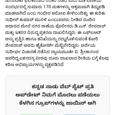
ಚುನಾವಣಾ ಫಲಿತಾಂಶದ ನಂತರ ನಡೆದ ಮರು ಮತ ಎಣಿಕೆಯ
ಸಂದರ್ಭದಲ್ಲಿ ಸುಮಾರು 170 ಮತಗಳನ್ನು ಅಕ್ರಮವಾಗಿ ತಿದ್ದುಪಡಿ
ಮಾಡಲಾಗಿದೆ ಎಂಬ ಗಂಭೀರ ಆರೋಪ ಕೇಳಿಬಂದಿತ್ತು. ಈ ಕುರಿತು
ಸುಧೀರ್ ಕುಮಾರ್ ಮುರಳಿ ಎಂಬುವವರು ನೀಡಿದ ದೂರಿನ
ಆಧಾರದ ಮೇಲೆ ನಗರ ಠಾಣೆಯ ಪೊಲೀಸರು ಡಿ.ಎನ್. ಜೀವರಾಜ್
ಮತ್ತು ಇತರರ ವಿರುದ್ಧ ಪ್ರಕರಣ ದಾಖಲಿಸಿದ್ದರು. ಈ ಎಫ್‌ಐಆರ್
ಅನ್ನು ಪ್ರಶ್ನಿಸಿ ಹಾಗೂ ತನಿಖೆಯನ್ನು ರದ್ದುಗೊಳಿಸುವಂತೆ ಕೋರಿ
ಜೀವರಾಜ್ ಅವರು ಹೈಕೋರ್ಟ್ ಮೆಟ್ಟಿಲೇರಿದ್ದರು. ಅರ್ಜಿಯ
ಸುದೀರ್ಘ ವಿಚಾರಣೆ ನಡೆಸಿದ ನ್ಯಾಯಮೂರ್ತಿ ವಿ. ಶ್ರೀಶಾನಂದ
ಅವರಿದ್ದ ಏಕಸದಸ್ಯ ಪೀಠವು ದೂರು ದಾಖಲಾದ ರೀತಿಯ ಬಗ್ಗೆ ಕೆಲವು
ಕಠಿಣ ಅಭಿಪ್ರಾಯಗಳನ್ನು ವ್ಯಕ್ತಪಡಿಸಿದೆ.
ಕನ್ನಡ ನಾಡು ವೆಬ್ ಸೈಟ್ ಪ್ರತಿ
ಅಪ್‌ಡೇಟ್‌ ನಿಮಗೆ ಮೊದಲು ಪಡೆಯಲು
ಕೆಳಗಿನ ಗ್ರೂಪ್‌ಗಳನ್ನು ಜಾಯಿನ್ ಆಗಿ