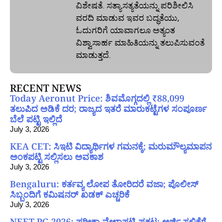
ವಿಶೇಷತೆ. ಸತ್ಯಾಸತ್ಯತೆಯನ್ನು ಪರಿಶೀಲಿಸಿ
ವರದಿ ಮಾಡುವ ಇವರ ಬದ್ಧತೆಯು,
ಓದುಗರಿಗೆ ಯಾವಾಗಲೂ ಅತ್ಯಂತ
ವಿಶ್ವಾಸಾರ್ಹ ಮಾಹಿತಿಯನ್ನು ತಲುಪಿಸುವಂತೆ
ಮಾಡುತ್ತದೆ.
RECENT NEWS
Today Aeronut Price: ಶಿವಮೊಗ್ಗದಲ್ಲಿ ₹88,099
ತಲುಪಿದ ಅಡಿಕೆ ದರ; ರಾಜ್ಯದ ಇತರೆ ಮಾರುಕಟ್ಟೆಗಳ ಸಂಪೂರ್ಣ
ಬೆಲೆ ಪಟ್ಟಿ ಇಲ್ಲಿದೆ
July 3, 2026
KEA CET: ಸಿಇಟಿ ವಿದ್ಯಾರ್ಥಿಗಳ ಗಮನಕ್ಕೆ; ಮರುಮೌಲ್ಯಮಾಪನ
ಅಂಕಪಟ್ಟಿ ಸಲ್ಲಿಸಲು ಅವಕಾಶ
July 3, 2026
Bengaluru: ಕರ್ತವ್ಯ ಲೋಪ ತೋರಿದರೆ ವಜಾ; ಪೊಲೀಸ್
ಸಿಬ್ಬಂದಿಗೆ ಕಮಿಷನರ್ ಖಡಕ್ ಎಚ್ಚರಿಕೆ
July 3, 2026
NEET PG 2026: ಪರೀಕ್ಷಾ ವೇಳಾಪಟ್ಟಿ ಪ್ರಕಟ; ಅರ್ಜಿ ಸಲ್ಲಿಕೆಗೆ