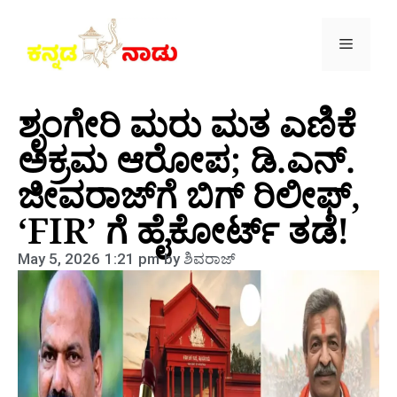
ಶೃಂಗೇರಿ ಮರು ಮತ ಎಣಿಕೆ
ಅಕ್ರಮ ಆರೋಪ; ಡಿ.ಎನ್.
ಜೀವರಾಜ್‌ಗೆ ಬಿಗ್ ರಿಲೀಫ್,
‘FIR’ ಗೆ ಹೈಕೋರ್ಟ್ ತಡೆ!
May 5, 2026
1:21 pm
by
ಶಿವರಾಜ್