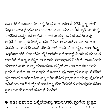
ಕರ್ನಾಟಕ ರಾಜಕಾರಣದಲ್ಲಿ ತೀವ್ರ ಕುತೂಹಲ ಕೆರಳಿಸಿದ್ದ ಶೃಂಗೇರಿ
ವಿಧಾನಸಭಾ ಕ್ಷೇತ್ರದ ಚುನಾವಣಾ ಮರು ಮತ ಎಣಿಕೆ ಪ್ರಕ್ರಿಯೆಯಲ್ಲಿ
ನಡೆದಿದೆ ಎನ್ನಲಾದ ಅಕ್ರಮದ ಆರೋಪಕ್ಕೆ ಈಗ ಹೊಸ ತಿರುವು
ಲಭಿಸಿದೆ. ಈ ಪ್ರಕರಣಕ್ಕೆ ಸಂಬಂಧಿಸಿದಂತೆ ಮಾಜಿ ಶಾಸಕ ಹಾಗೂ
ಬಿಜೆಪಿ ನಾಯಕ ಡಿ.ಎನ್. ಜೀವರಾಜ್ ಅವರ ವಿರುದ್ಧ ದಾಖಲಾಗಿದ್ದ
ಎಫ್‌ಐಆರ್‌ಗೆ ಕರ್ನಾಟಕ ಹೈಕೋರ್ಟ್ ತಡೆಯಾಜ್ಞೆ ನೀಡುವ ಮೂಲಕ
ಅವರಿಗೆ ದೊಡ್ಡ ಮಟ್ಟದ ಕಾನೂನು ಸಮಾಧಾನ ನೀಡಿದೆ. ರಾಜಕೀಯ
ಮೇಲಾಟಗಳು ಮತ್ತು ಚುನಾವಣಾ ಪ್ರಕ್ರಿಯೆಯ ಪಾರದರ್ಶಕತೆಯ
ನಡುವೆ ನಡೆದ ಈ ಕಾನೂನು ಹೋರಾಟವು ರಾಜ್ಯದ ಗಮನ ಸೆಳೆದಿದೆ.
ಪ್ರಕರಣದ ಗಂಭೀರತೆಯನ್ನು ಪರಿಗಣಿಸಿದ ನ್ಯಾಯಾಲಯವು ಪೊಲೀಸ್
ತನಿಖೆಯ ಹಾದಿಗೆ ಬ್ರೇಕ್ ಹಾಕಿದ್ದು, ಮೇ 7ರವರೆಗೆ ಯಾವುದೇ ಕಠಿಣ
ಕ್ರಮ ಜರುಗಿಸದಂತೆ ಸೂಚನೆ ನೀಡಿದೆ.
ಈ ಇಡೀ ವಿವಾದದ ಹಿನ್ನೆಲೆಯನ್ನು ಗಮನಿಸಿದರೆ, ಶೃಂಗೇರಿ ಕ್ಷೇತ್ರದ