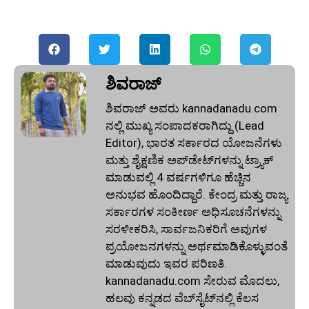
ಶಿವರಾಜ್
ಶಿವರಾಜ್ ಅವರು kannadanadu.com
ನಲ್ಲಿ ಮುಖ್ಯ ಸಂಪಾದಕರಾಗಿದ್ದು (Lead
Editor), ಭಾರತ ಸರ್ಕಾರದ ಯೋಜನೆಗಳು
ಮತ್ತು ಶೈಕ್ಷಣಿಕ ಅಪ್‌ಡೇಟ್‌ಗಳನ್ನು ಟ್ರ್ಯಾಕ್
ಮಾಡುವಲ್ಲಿ 4 ವರ್ಷಗಳಿಗೂ ಹೆಚ್ಚಿನ
ಅನುಭವ ಹೊಂದಿದ್ದಾರೆ. ಕೇಂದ್ರ ಮತ್ತು ರಾಜ್ಯ
ಸರ್ಕಾರಗಳ ಸಂಕೀರ್ಣ ಅಧಿಸೂಚನೆಗಳನ್ನು
ಸರಳೀಕರಿಸಿ, ಸಾರ್ವಜನಿಕರಿಗೆ ಅವುಗಳ
ಪ್ರಯೋಜನಗಳನ್ನು ಅರ್ಥಮಾಡಿಕೊಳ್ಳುವಂತೆ
ಮಾಡುವುದು ಇವರ ಪರಿಣತಿ.
kannadanadu.com ಸೇರುವ ಮೊದಲು,
ಹಲವು ಕನ್ನಡದ ವೆಬ್‌ಸೈಟ್‌ನಲ್ಲಿ ಕೆಲಸ