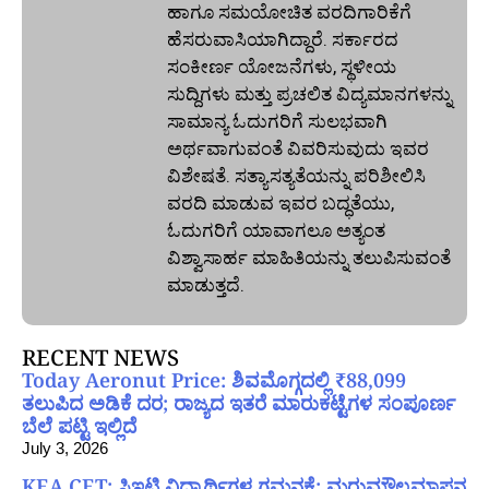
ಹಾಗೂ ಸಮಯೋಚಿತ ವರದಿಗಾರಿಕೆಗೆ
ಹೆಸರುವಾಸಿಯಾಗಿದ್ದಾರೆ. ಸರ್ಕಾರದ
ಸಂಕೀರ್ಣ ಯೋಜನೆಗಳು, ಸ್ಥಳೀಯ
ಸುದ್ದಿಗಳು ಮತ್ತು ಪ್ರಚಲಿತ ವಿದ್ಯಮಾನಗಳನ್ನು
ಸಾಮಾನ್ಯ ಓದುಗರಿಗೆ ಸುಲಭವಾಗಿ
ಅರ್ಥವಾಗುವಂತೆ ವಿವರಿಸುವುದು ಇವರ
ವಿಶೇಷತೆ. ಸತ್ಯಾಸತ್ಯತೆಯನ್ನು ಪರಿಶೀಲಿಸಿ
ವರದಿ ಮಾಡುವ ಇವರ ಬದ್ಧತೆಯು,
ಓದುಗರಿಗೆ ಯಾವಾಗಲೂ ಅತ್ಯಂತ
ವಿಶ್ವಾಸಾರ್ಹ ಮಾಹಿತಿಯನ್ನು ತಲುಪಿಸುವಂತೆ
ಮಾಡುತ್ತದೆ.
RECENT NEWS
Today Aeronut Price: ಶಿವಮೊಗ್ಗದಲ್ಲಿ ₹88,099
ತಲುಪಿದ ಅಡಿಕೆ ದರ; ರಾಜ್ಯದ ಇತರೆ ಮಾರುಕಟ್ಟೆಗಳ ಸಂಪೂರ್ಣ
ಬೆಲೆ ಪಟ್ಟಿ ಇಲ್ಲಿದೆ
July 3, 2026
KEA CET: ಸಿಇಟಿ ವಿದ್ಯಾರ್ಥಿಗಳ ಗಮನಕ್ಕೆ; ಮರುಮೌಲ್ಯಮಾಪನ