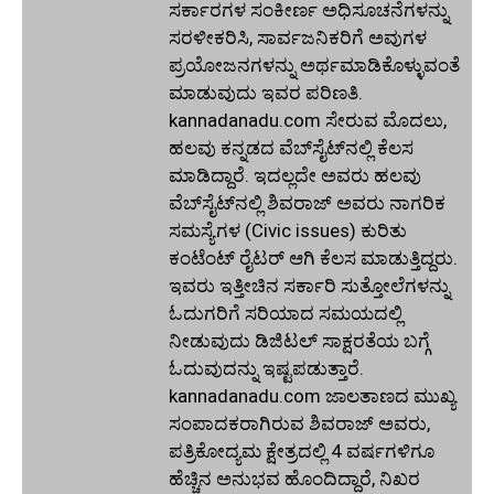
ಸರ್ಕಾರಗಳ ಸಂಕೀರ್ಣ ಅಧಿಸೂಚನೆಗಳನ್ನು
ಸರಳೀಕರಿಸಿ, ಸಾರ್ವಜನಿಕರಿಗೆ ಅವುಗಳ
ಪ್ರಯೋಜನಗಳನ್ನು ಅರ್ಥಮಾಡಿಕೊಳ್ಳುವಂತೆ
ಮಾಡುವುದು ಇವರ ಪರಿಣತಿ.
kannadanadu.com ಸೇರುವ ಮೊದಲು,
ಹಲವು ಕನ್ನಡದ ವೆಬ್‌ಸೈಟ್‌ನಲ್ಲಿ ಕೆಲಸ
ಮಾಡಿದ್ದಾರೆ. ಇದಲ್ಲದೇ ಅವರು ಹಲವು
ವೆಬ್‌ಸೈಟ್‌ನಲ್ಲಿ ಶಿವರಾಜ್ ಅವರು ನಾಗರಿಕ
ಸಮಸ್ಯೆಗಳ (Civic issues) ಕುರಿತು
ಕಂಟೆಂಟ್ ರೈಟರ್ ಆಗಿ ಕೆಲಸ ಮಾಡುತ್ತಿದ್ದರು.
ಇವರು ಇತ್ತೀಚಿನ ಸರ್ಕಾರಿ ಸುತ್ತೋಲೆಗಳನ್ನು
ಓದುಗರಿಗೆ ಸರಿಯಾದ ಸಮಯದಲ್ಲಿ
ನೀಡುವುದು ಡಿಜಿಟಲ್ ಸಾಕ್ಷರತೆಯ ಬಗ್ಗೆ
ಓದುವುದನ್ನು ಇಷ್ಟಪಡುತ್ತಾರೆ.
kannadanadu.com ಜಾಲತಾಣದ ಮುಖ್ಯ
ಸಂಪಾದಕರಾಗಿರುವ ಶಿವರಾಜ್ ಅವರು,
ಪತ್ರಿಕೋದ್ಯಮ ಕ್ಷೇತ್ರದಲ್ಲಿ 4 ವರ್ಷಗಳಿಗೂ
ಹೆಚ್ಚಿನ ಅನುಭವ ಹೊಂದಿದ್ದಾರೆ, ನಿಖರ