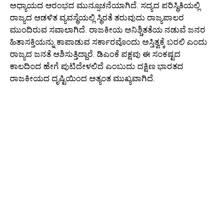
ಅಧ್ಯಾಯದ ಆರಂಭದ ಮುನ್ಸೂಚನೆಯಾಗಿದೆ. ಸದ್ಯದ ಪರಿಸ್ಥಿತಿಯಲ್ಲಿ
ರಾಜ್ಯದ ಆಡಳಿತ ವ್ಯವಸ್ಥೆಯಲ್ಲಿ ಸ್ಥಿರತೆ ತರುವುದು ರಾಜ್ಯಪಾಲರ
ಮುಂದಿರುವ ಸವಾಲಾಗಿದೆ. ರಾಜಕೀಯ ಅನಿಶ್ಚಿತತೆಯ ನಡುವೆ ಜನರ
ಹಿತಾಸಕ್ತಿಯನ್ನು ಕಾಪಾಡುವ ಸರ್ಕಾರವೊಂದು ಅಸ್ತಿತ್ವಕ್ಕೆ ಬರಲಿ ಎಂದು
ರಾಜ್ಯದ ಜನತೆ ಆಶಿಸುತ್ತಿದ್ದಾರೆ. ಡಿಎಂಕೆ ಪಕ್ಷವು ಈ ಸಂಕಷ್ಟದ
ಕಾಲದಿಂದ ಹೇಗೆ ಪುಟಿದೇಳಲಿದೆ ಎಂಬುದು ದಕ್ಷಿಣ ಭಾರತದ
ರಾಜಕೀಯದ ದೃಷ್ಟಿಯಿಂದ ಅತ್ಯಂತ ಮುಖ್ಯವಾಗಿದೆ.