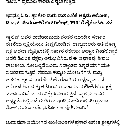
ಸೋಲಿಗೆ ಪ್ರಮುಖ ಕಾರಣ ಎನ್ನಲಾಗುತ್ತಿದೆ.
ಇದನ್ನೂ ಓದಿ : ಶೃಂಗೇರಿ ಮರು ಮತ ಎಣಿಕೆ ಅಕ್ರಮ ಆರೋಪ;
ಡಿ.ಎನ್. ಜೀವರಾಜ್‌ಗೆ ಬಿಗ್ ರಿಲೀಫ್, ‘FIR’ ಗೆ ಹೈಕೋರ್ಟ್ ತಡೆ!
ಸ್ಟಾಲಿನ್ ಅವರ ರಾಜೀನಾಮೆಯ ನಂತರ ಮುಂದಿನ ಸರ್ಕಾರ
ರಚನೆಯ ಪ್ರಕ್ರಿಯೆಯು ತೀವ್ರಗೊಂಡಿದೆ. ರಾಜ್ಯಪಾಲರು ಅತಿ ದೊಡ್ಡ
ಪಕ್ಷ ಅಥವಾ ಮೈತ್ರಿಕೂಟಕ್ಕೆ ಸರ್ಕಾರ ರಚಿಸಲು ಆಹ್ವಾನ ನೀಡಲಿದ್ದಾರೆ.
ಆದರೆ ಡಿಎಂಕೆ ಪಕ್ಷವು ಅನುಭವಿಸಿರುವ ಈ ಆಘಾತವು ಕೇವಲ
ರಾಜಕೀಯ ಸೋಲಲ್ಲದೆ ಒಂದು ಸಿದ್ಧಾಂತದ ಹಿನ್ನಡೆಯಾಗಿಯೂ
ಬಿಂಬಿತವಾಗುತ್ತಿದೆ. ಸಮಾಜ ಕಲ್ಯಾಣ ಯೋಜನೆಗಳು ಮತ್ತು
ಆಡಳಿತಾತ್ಮಕ ಸುಧಾರಣೆಗಳ ಹೊರತಾಗಿಯೂ ಭ್ರಷ್ಟಾಚಾರದ
ಆರೋಪಗಳು ಮತ್ತು ಕುಟುಂಬ ರಾಜಕಾರಣದ ಟೀಕೆಗಳು ಪಕ್ಷಕ್ಕೆ
ಮುಳುವಾಗಿವೆ ಎಂದು ವಿಶ್ಲೇಷಿಸಲಾಗುತ್ತಿದೆ. ಸ್ಟಾಲಿನ್ ಅವರ
ಅಧ್ಯಕ್ಷತೆಯಲ್ಲಿ ನಡೆಯಲಿರುವ ಇಂದಿನ ಸಭೆಯಲ್ಲಿ ಜಿಲ್ಲಾವಾರು
ಸೋಲಿನ ಪರಾಮರ್ಶೆ ನಡೆಸಲು ಉದ್ದೇಶಿಸಲಾಗಿದೆ.
ಚುನಾವಣಾ ಆಯೋಗದ ಅಂಕಿಅಂಶಗಳ ಪ್ರಕಾರ ಅನೇಕ ಕ್ಷೇತ್ರಗಳಲ್ಲಿ