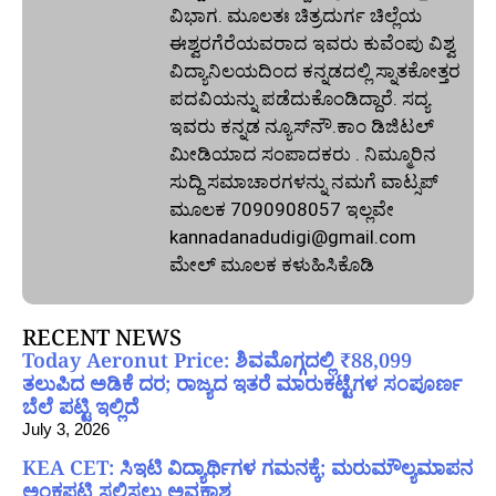
ವಿಭಾಗ. ಮೂಲತಃ ಚಿತ್ರದುರ್ಗ ಚಿಲ್ಲೆಯ
ಈಶ್ವರಗೆರೆಯವರಾದ ಇವರು ಕುವೆಂಪು ವಿಶ್ವ
ವಿದ್ಯಾನಿಲಯದಿಂದ ಕನ್ನಡದಲ್ಲಿ ಸ್ನಾತಕೋತ್ತರ
ಪದವಿಯನ್ನು ಪಡೆದುಕೊಂಡಿದ್ದಾರೆ. ಸದ್ಯ
ಇವರು ಕನ್ನಡ ನ್ಯೂಸ್‌ನೌ.ಕಾಂ ಡಿಜಿಟಲ್‌
ಮೀಡಿಯಾದ ಸಂಪಾದಕರು . ನಿಮ್ಮೂರಿನ
ಸುದ್ದಿ ಸಮಾಚಾರಗಳನ್ನು ನಮಗೆ ವಾಟ್ಸಪ್‌
ಮೂಲಕ 7090908057 ಇಲ್ಲವೇ
kannadanadudigi@gmail.com
ಮೇಲ್‌ ಮೂಲಕ ಕಳುಹಿಸಿಕೊಡಿ
RECENT NEWS
Today Aeronut Price: ಶಿವಮೊಗ್ಗದಲ್ಲಿ ₹88,099
ತಲುಪಿದ ಅಡಿಕೆ ದರ; ರಾಜ್ಯದ ಇತರೆ ಮಾರುಕಟ್ಟೆಗಳ ಸಂಪೂರ್ಣ
ಬೆಲೆ ಪಟ್ಟಿ ಇಲ್ಲಿದೆ
July 3, 2026
KEA CET: ಸಿಇಟಿ ವಿದ್ಯಾರ್ಥಿಗಳ ಗಮನಕ್ಕೆ; ಮರುಮೌಲ್ಯಮಾಪನ
ಅಂಕಪಟ್ಟಿ ಸಲ್ಲಿಸಲು ಅವಕಾಶ