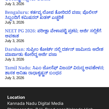
July 3, 2026
Bengaluru: ಕರ್ತವ್ಯ ಲೋಪ ತೋರಿದರೆ ವಜಾ; ಪೊಲೀಸ್
ಸಿಬ್ಬಂದಿಗೆ ಕಮಿಷನರ್ ಖಡಕ್ ಎಚ್ಚರಿಕೆ
July 3, 2026
NEET PG 2026: ಪರೀಕ್ಷಾ ವೇಳಾಪಟ್ಟಿ ಪ್ರಕಟ; ಅರ್ಜಿ ಸಲ್ಲಿಕೆಗೆ
ಅವಕಾಶ
July 3, 2026
Darshan: ಸುಪ್ರೀಂ ಕೋರ್ಟ್ ನಲ್ಲಿ ದರ್ಶನ್ ಜಾಮೀನು ಆದೇಶ
ಮಾರ್ಪಾಡು ಕೋರಿದ್ದ ಅರ್ಜಿ ವಜಾ
July 3, 2026
Tamil Nadu: ಸಿಎಂ ಜೋಸೆಫ್ ವಿಜಯ್ ವಿರುದ್ಧ ಅವಹೇಳನ;
ಶಾಸಕ ಅನಿತಾ ರಾಧಾಕೃಷ್ಣನ್ ಬಂಧನ
July 3, 2026
Location
Kannada Nadu Digital Media