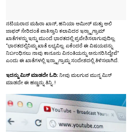
ನಟಿಯರಾದ ಮಹಿರಾ ಖಾನ್, ಹನಿಯಾ ಅಮೀರ್ ಮತ್ತು ಅಲಿ
ಜಾಫರ್ ಸೇರಿದಂತೆ ಪಾಕಿಸ್ತಾನಿ ಕಲಾವಿದರ ಇನ್ಸ್ಟಾಗ್ರಾಮ್
ಖಾತೆಗಳನ್ನು ಇನ್ನು ಮುಂದೆ ಭಾರತದಲ್ಲಿ ಪ್ರವೇಶಿಸಲಾಗುವುದಿಲ್ಲ.
“ಭಾರತದಲ್ಲಿನಿಮ್ಮ ಖಾತೆ ಲಭ್ಯವಿಲ್ಲ. ಏಕೆಂದರೆ ಈ ವಿಷಯವನ್ನು
ನಿರ್ಬಂಧಿಸಲು ನಾವು ಕಾನೂನು ವಿನಂತಿಯನ್ನು ಅನುಸರಿಸಿದ್ದೇವೆ”
ಎಂದು ಈ ಖಾತೆಗಳಲ್ಲಿ ಇನ್ಸ್ಟಾಗ್ರಾಮ್ನ ಸಂದೇಶದಲ್ಲಿ ತಿಳಿಸಲಾಗಿದೆ.
ಇದನ್ನು ಮಿಸ್‌ ಮಾಡದೇ ಓದಿ:
ನೀವು ಮಲಗುವ ಮುನ್ನ ಮಿಸ್‌
ಮಾಡದೇ ಈ ಹಣ್ಣನ್ನು ತಿನ್ನಿ..!