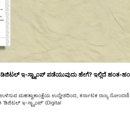
 ಡಿಜಿಟಲ್ ಇ-ಸ್ಟ್ಯಾಂಪ್ ಪಡೆಯುವುದು ಹೇಗೆ? ಇಲ್ಲಿದೆ ಹಂತ-ಹ
ಉಳಿಸುವ ಮಹತ್ವಾಕಾಂಕ್ಷೆಯ ಉದ್ದೇಶದಿಂದ, ಕರ್ನಾಟಕ ರಾಜ್ಯ ನೋಂದಣಿ ಮ
ಡಿಜಿಟಲ್ ಇ-ಸ್ಟ್ಯಾಂಪ್’ (Digital