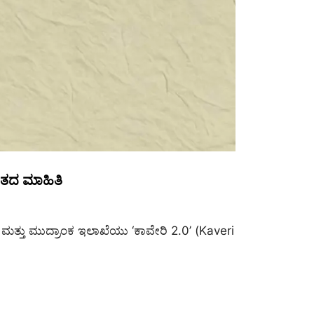
ಂತದ ಮಾಹಿತಿ
ತ್ತು ಮುದ್ರಾಂಕ ಇಲಾಖೆಯು ‘ಕಾವೇರಿ 2.0’ (Kaveri