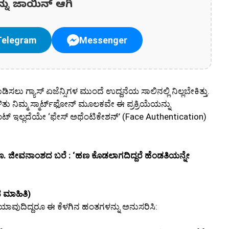
ನ್ನು ಜಾಯಿನ್ ಆಗಿ
Telegram
Messenger
ಡಿಸಲು ಗ್ಯಾಸ್ ಏಜೆನ್ಸಿಗಳ ಮುಂದೆ ಉದ್ದನೆಯ ಸಾಲಿನಲ್ಲಿ ನಿಲ್ಲಬೇಕಿತ್ತು.
ು ನಿಮ್ಮ ಸ್ಮಾರ್ಟ್‌ಫೋನ್ ಮೂಲಕವೇ ಈ ಪ್ರಕ್ರಿಯೆಯನ್ನು
ಟ್ ಇಲ್ಲದೆಯೇ ‘ಫೇಸ್ ಅಥೆಂಟಿಕೇಶನ್’ (Face Authentication)
0 ರೂ. ಜೀವನಾಂಶದ ಬರೆ : ‘ಹಣ ಕೊಡಲಾಗದಿದ್ದರೆ ಹೆಂಡತಿಯನ್ನೇ
 ಮಾಹಿತಿ)
s) ಯಾವುದಿದ್ದರೂ ಈ ಕೆಳಗಿನ ಹಂತಗಳನ್ನು ಅನುಸರಿಸಿ: