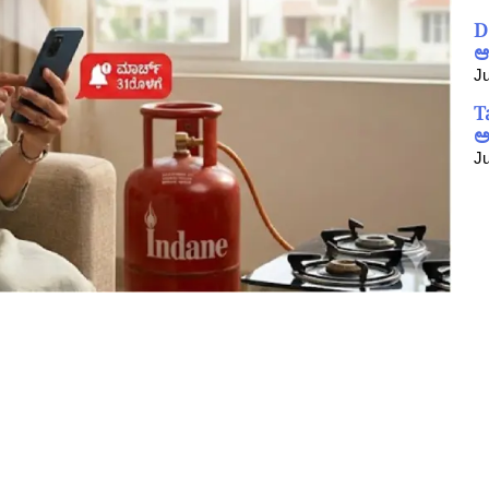
D
ಆ
Ju
T
ಅ
Ju