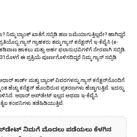
ಾ? ನಿಮ್ಮ ಬ್ಯಾಂಕ್ ಖಾತೆಗೆ ಸಬ್ಸಿಡಿ ಹಣ ಜಮೆಯಾಗುತ್ತಿಲ್ಲವೇ? ಹಾಗಿದ್ದರೆ
ಿಯೊಬ್ಬ ಗ್ಯಾಸ್ ಗ್ರಾಹಕರು ತಮ್ಮ ಗ್ಯಾಸ್ ಕನೆಕ್ಷನ್‌ಗೆ ಇ-ಕೆವೈಸಿ (e-
ೆ ಕಡಿವಾಣ ಹಾಕಲು ಮತ್ತು ಅರ್ಹ ಫಲಾನುಭವಿಗಳಿಗೆ ನೇರವಾಗಿ ಸಬ್ಸಿಡಿ
ಳಗೆ ಈ ಪ್ರಕ್ರಿಯೆ ಪೂರ್ಣಗೊಳಿಸದಿದ್ದರೆ ನಿಮ್ಮ ಗ್ಯಾಸ್ ಸಬ್ಸಿಡಿ
ಾರ್ ಕಾರ್ಡ್ ಮತ್ತು ಬ್ಯಾಂಕ್ ವಿವರಗಳನ್ನು ಗ್ಯಾಸ್ ಕನೆಕ್ಷನ್‌ನೊಂದಿಗೆ
ಂತ ಹೆಚ್ಚು ಕನೆಕ್ಷನ್ ಹೊಂದಿರುವ ಪ್ರಕರಣಗಳು ಹೆಚ್ಚಾಗುತ್ತಿವೆ. ಇದನ್ನು
ಳಿಸಿದೆ. ಆಧಾರ್ ಅಪ್‌ಡೇಟ್ ಇಲ್ಲದ ಅಥವಾ ಇ-ಕೆವೈಸಿ
ೈಲ ಕಂಪನಿಗಳು ತಡೆಹಿಡಿಯುತ್ತಿವೆ.
ಪ್‌ಡೇಟ್‌ ನಿಮಗೆ ಮೊದಲು ಪಡೆಯಲು ಕೆಳಗಿನ