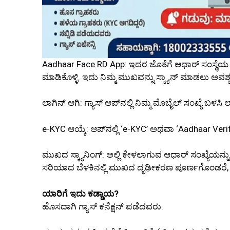
Aadhaar Face RD App: ಇದರ ಜೊತೆಗೆ ಆಧಾರ್ ಸಂಸ್ಥೆಯ (U
ಮಾಡಿಕೊಳ್ಳಿ. ಇದು ನಿಮ್ಮ ಮುಖವನ್ನು ಸ್ಕ್ಯಾನ್ ಮಾಡಲು ಅವಶ್
ಲಾಗಿನ್ ಆಗಿ: ಗ್ಯಾಸ್ ಆಪ್‌ನಲ್ಲಿ ನಿಮ್ಮ ಮೊಬೈಲ್ ಸಂಖ್ಯೆ ಬಳಸಿ 
e-KYC ಆಯ್ಕೆ: ಆಪ್‌ನಲ್ಲಿ ‘e-KYC’ ಅಥವಾ ‘Aadhaar Veri
ಮುಖದ ಸ್ಕ್ಯಾನಿಂಗ್: ಅಲ್ಲಿ ಕೇಳಲಾಗುವ ಆಧಾರ್ ಸಂಖ್ಯೆಯನ್ನು
ಸರಿಯಾದ ಬೆಳಕಿನಲ್ಲಿ ಮುಖದ ದೃಢೀಕರಣ ಪೂರ್ಣಗೊಂಡರೆ, ನಿಮ
ಯಾರಿಗೆ ಇದು ಕಡ್ಡಾಯ?
ಹೊಸದಾಗಿ ಗ್ಯಾಸ್ ಕನೆಕ್ಷನ್ ಪಡೆದವರು.