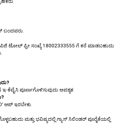
ಾಹಕರು.
ೇಜ್ ಬಂದವರು.
 ಎಲ್‌ಪಿಜಿ ಟೋಲ್ ಫ್ರೀ ಸಂಖ್ಯೆ 18002333555 ಗೆ ಕರೆ ಮಾಡಬಹುದು
ು.
ುದು?
ೆ ಇ-ಕೆವೈಸಿ ಪೂರ್ಣಗೊಳಿಸುವುದು ಅವಶ್ಯಕ.
ು?
 RD’ ಆಪ್ ಇರಬೇಕು.
ಿತಗೊಳ್ಳಬಹುದು ಮತ್ತು ಭವಿಷ್ಯದಲ್ಲಿ ಗ್ಯಾಸ್ ಸಿಲಿಂಡರ್ ಪೂರೈಕೆಯಲ್ಲಿ