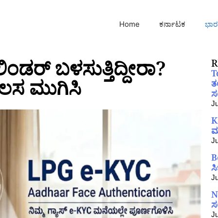
Home
ಕರ್ನಾಟಕ
ಭಾರ
ಲಿಂಡರ್ ಬಳಸುತ್ತಿದ್ದೀರಾ?
R
T
ಲಸ ಮುಗಿಸಿ
ತ
ಸಂ
Ju
K
ಮ
Ju
B
ಸ
Ju
N
ಸ
Ju