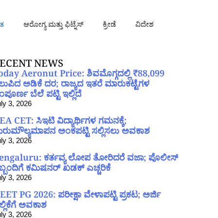
ತ
ಆರೋಗ್ಯ ಮತ್ತು ಫಿಟ್ನೆಸ್
ಕ್ರೀಡೆ
ವಿದೇಶ
ECENT NEWS
oday Aeronut Price: ಶಿವಮೊಗ್ಗದಲ್ಲಿ ₹88,099
ಲುಪಿದ ಅಡಿಕೆ ದರ; ರಾಜ್ಯದ ಇತರೆ ಮಾರುಕಟ್ಟೆಗಳ
ಪೂರ್ಣ ಬೆಲೆ ಪಟ್ಟಿ ಇಲ್ಲಿದೆ
ly 3, 2026
EA CET: ಸಿಇಟಿ ವಿದ್ಯಾರ್ಥಿಗಳ ಗಮನಕ್ಕೆ;
ರುಮೌಲ್ಯಮಾಪನ ಅಂಕಪಟ್ಟಿ ಸಲ್ಲಿಸಲು ಅವಕಾಶ
ly 3, 2026
engaluru: ಕರ್ತವ್ಯ ಲೋಪ ತೋರಿದರೆ ವಜಾ; ಪೊಲೀಸ್
ಿಬ್ಬಂದಿಗೆ ಕಮಿಷನರ್ ಖಡಕ್ ಎಚ್ಚರಿಕೆ
ly 3, 2026
EET PG 2026: ಪರೀಕ್ಷಾ ವೇಳಾಪಟ್ಟಿ ಪ್ರಕಟ; ಅರ್ಜಿ
ಲ್ಲಿಕೆಗೆ ಅವಕಾಶ
ly 3, 2026