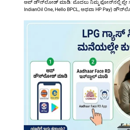
ಆಪ್ ಡೌನ್‌ಲೋಡ್ ಮಾಡಿ: ಮೊದಲು ನಿಮ್ಮ ಫೋನ್‌ನಲ್ಲಿ ಪ್ಲೇ 
IndianOil One, Hello BPCL, ಅಥವಾ HP Pay) ಡೌನ್‌