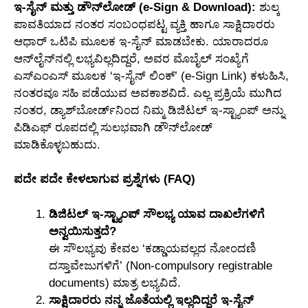
ಇ-ಸೈನ್ ಮತ್ತು ಡೌನ್‌ಲೋಡ್ (e-Sign & Download):
ಶುಲ್ಕ
ಪಾವತಿಯಾದ ನಂತರ ಸಂಬಂಧಪಟ್ಟ ವ್ಯಕ್ತಿ ಹಾಗೂ ಸಾಕ್ಷಿದಾರರು
ಆಧಾರ್ ಒಟಿಪಿ ಮೂಲಕ ಇ-ಸೈನ್ ಮಾಡಬೇಕು. ಯಾರಾದರೂ
ಆನ್‌ಲೈನ್‌ನಲ್ಲಿ ಲಭ್ಯವಿಲ್ಲದಿದ್ದರೆ, ಅವರ ಮೊಬೈಲ್ ಸಂಖ್ಯೆಗೆ
ಎಸ್ಎಂಎಸ್ ಮೂಲಕ ‘ಇ-ಸೈನ್ ಲಿಂಕ್’ (e-Sign Link) ಕಳುಹಿಸಿ,
ನಂತರವೂ ಸಹಿ ಪಡೆಯುವ ಅವಕಾಶವಿದೆ. ಎಲ್ಲ ಪ್ರಕ್ರಿಯೆ ಮುಗಿದ
ನಂತರ, ಡ್ಯಾಶ್‌ಬೋರ್ಡ್‌ನಿಂದ ನಿಮ್ಮ ಡಿಜಿಟಲ್ ಇ-ಸ್ಟ್ಯಾಂಪ್‌ ಅನ್ನು
ಪಿಡಿಎಫ್ ರೂಪದಲ್ಲಿ ಸುಲಭವಾಗಿ ಡೌನ್‌ಲೋಡ್
ಮಾಡಿಕೊಳ್ಳಬಹುದು.
ಪದೇ ಪದೇ ಕೇಳಲಾಗುವ ಪ್ರಶ್ನೆಗಳು (FAQ)
ಡಿಜಿಟಲ್ ಇ-ಸ್ಟ್ಯಾಂಪ್ ಸೌಲಭ್ಯ ಯಾವ ದಾಖಲೆಗಳಿಗೆ
ಅನ್ವಯಿಸುತ್ತದೆ?
ಈ ಸೌಲಭ್ಯವು ಕೇವಲ ‘ಕಡ್ಡಾಯವಲ್ಲದ ನೋಂದಣಿ
ದಸ್ತಾವೇಜುಗಳಿಗೆ’ (Non-compulsory registrable
documents) ಮಾತ್ರ ಲಭ್ಯವಿದೆ.
ಸಾಕ್ಷಿದಾರರು ನನ್ನ ಜೊತೆಯಲ್ಲಿ ಇಲ್ಲದಿದ್ದರೆ ಇ-ಸೈನ್