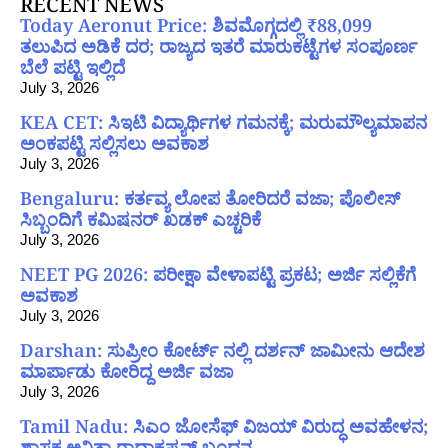
RECENT NEWS
Today Aeronut Price: ಶಿವಮೊಗ್ಗದಲ್ಲಿ ₹88,099
ತಲುಪಿದ ಅಡಿಕೆ ದರ; ರಾಜ್ಯದ ಇತರೆ ಮಾರುಕಟ್ಟೆಗಳ ಸಂಪೂರ್ಣ
ಬೆಲೆ ಪಟ್ಟಿ ಇಲ್ಲಿದೆ
July 3, 2026
KEA CET: ಸಿಇಟಿ ವಿದ್ಯಾರ್ಥಿಗಳ ಗಮನಕ್ಕೆ; ಮರುಮೌಲ್ಯಮಾಪನ
ಅಂಕಪಟ್ಟಿ ಸಲ್ಲಿಸಲು ಅವಕಾಶ
July 3, 2026
Bengaluru: ಕರ್ತವ್ಯ ಲೋಪ ತೋರಿದರೆ ವಜಾ; ಪೊಲೀಸ್
ಸಿಬ್ಬಂದಿಗೆ ಕಮಿಷನರ್ ಖಡಕ್ ಎಚ್ಚರಿಕೆ
July 3, 2026
NEET PG 2026: ಪರೀಕ್ಷಾ ವೇಳಾಪಟ್ಟಿ ಪ್ರಕಟ; ಅರ್ಜಿ ಸಲ್ಲಿಕೆಗೆ
ಅವಕಾಶ
July 3, 2026
Darshan: ಸುಪ್ರೀಂ ಕೋರ್ಟ್ ನಲ್ಲಿ ದರ್ಶನ್ ಜಾಮೀನು ಆದೇಶ
ಮಾರ್ಪಾಡು ಕೋರಿದ್ದ ಅರ್ಜಿ ವಜಾ
July 3, 2026
Tamil Nadu: ಸಿಎಂ ಜೋಸೆಫ್ ವಿಜಯ್ ವಿರುದ್ಧ ಅವಹೇಳನ;
ಶಾಸಕ ಅನಿತಾ ರಾಧಾಕೃಷ್ಣನ್ ಬಂಧನ