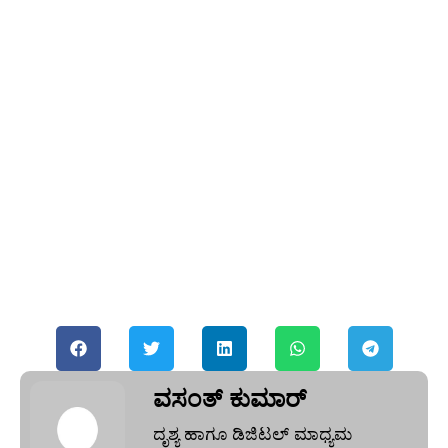
ವಸಂತ್‌ ಕುಮಾರ್‌
ದೃಶ್ಯ ಹಾಗೂ ಡಿಜಿಟಲ್ ಮಾಧ್ಯಮ