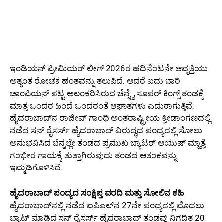
ಇಂಡಿಯನ್ ಪ್ರೀಮಿಯರ್ ಲೀಗ್ 2026ರ ಹದಿನೆಂಟನೇ ಆವೃತ್ತಿಯು
ಅತ್ಯಂತ ರೋಚಕ ಹಂತವನ್ನು ತಲುಪಿದೆ. ಆದರೆ ಐದು ಬಾರಿ
ಚಾಂಪಿಯನ್ ಪಟ್ಟ ಅಲಂಕರಿಸಿರುವ ಚೆನ್ನೈ ಸೂಪರ್ ಕಿಂಗ್ಸ್ ತಂಡಕ್ಕೆ
ಮಾತ್ರ ಒಂದರ ಹಿಂದೆ ಒಂದರಂತೆ ಆಘಾತಗಳು ಎದುರಾಗುತ್ತಿವೆ.
ಹೈದರಾಬಾದ್‌ನ ರಾಜೀವ್ ಗಾಂಧಿ ಅಂತರಾಷ್ಟ್ರೀಯ ಕ್ರೀಡಾಂಗಣದಲ್ಲಿ
ನಡೆದ ಸನ್ ರೈಸರ್ಸ್ ಹೈದರಾಬಾದ್ ವಿರುದ್ಧದ ಪಂದ್ಯದಲ್ಲಿ ಸೋಲು
ಅನುಭವಿಸಿದ ಬೆನ್ನಲ್ಲೇ ತಂಡದ ಪ್ರಮುಖ ಬ್ಯಾಟರ್ ಆಯುಷ್ ಮ್ಹಾತ್ರೆ
ಗಂಭೀರ ಗಾಯಕ್ಕೆ ತುತ್ತಾಗಿರುವುದು ತಂಡದ ಆತಂಕವನ್ನು
ಇಮ್ಮಡಿಗೊಳಿಸಿದೆ.
ಹೈದರಾಬಾದ್ ಪಂದ್ಯದ ಸಂಕ್ಷಿಪ್ತ ವರದಿ ಮತ್ತು ಸೋಲಿನ ಕಹಿ
ಹೈದರಾಬಾದ್‌ನಲ್ಲಿ ನಡೆದ ಐಪಿಎಲ್‌ನ 27ನೇ ಪಂದ್ಯದಲ್ಲಿ ಮೊದಲು
ಬ್ಯಾಟ್ ಮಾಡಿದ ಸನ್ ರೈಸರ್ಸ್ ಹೈದರಾಬಾದ್ ತಂಡವು ನಿಗದಿತ 20