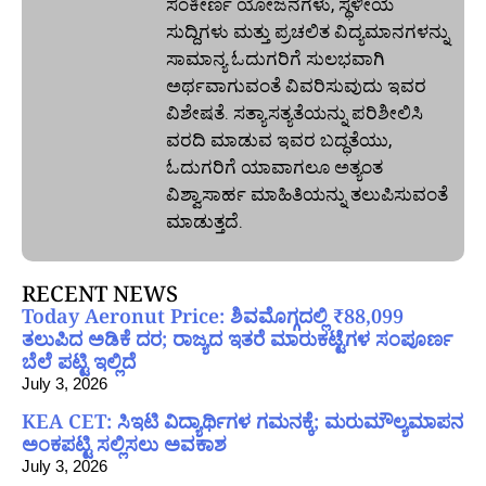
ಸಂಕೀರ್ಣ ಯೋಜನೆಗಳು, ಸ್ಥಳೀಯ
ಸುದ್ದಿಗಳು ಮತ್ತು ಪ್ರಚಲಿತ ವಿದ್ಯಮಾನಗಳನ್ನು
ಸಾಮಾನ್ಯ ಓದುಗರಿಗೆ ಸುಲಭವಾಗಿ
ಅರ್ಥವಾಗುವಂತೆ ವಿವರಿಸುವುದು ಇವರ
ವಿಶೇಷತೆ. ಸತ್ಯಾಸತ್ಯತೆಯನ್ನು ಪರಿಶೀಲಿಸಿ
ವರದಿ ಮಾಡುವ ಇವರ ಬದ್ಧತೆಯು,
ಓದುಗರಿಗೆ ಯಾವಾಗಲೂ ಅತ್ಯಂತ
ವಿಶ್ವಾಸಾರ್ಹ ಮಾಹಿತಿಯನ್ನು ತಲುಪಿಸುವಂತೆ
ಮಾಡುತ್ತದೆ.
RECENT NEWS
Today Aeronut Price: ಶಿವಮೊಗ್ಗದಲ್ಲಿ ₹88,099
ತಲುಪಿದ ಅಡಿಕೆ ದರ; ರಾಜ್ಯದ ಇತರೆ ಮಾರುಕಟ್ಟೆಗಳ ಸಂಪೂರ್ಣ
ಬೆಲೆ ಪಟ್ಟಿ ಇಲ್ಲಿದೆ
July 3, 2026
KEA CET: ಸಿಇಟಿ ವಿದ್ಯಾರ್ಥಿಗಳ ಗಮನಕ್ಕೆ; ಮರುಮೌಲ್ಯಮಾಪನ
ಅಂಕಪಟ್ಟಿ ಸಲ್ಲಿಸಲು ಅವಕಾಶ
July 3, 2026