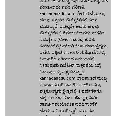
ಪ್ರಯೋಜನಗಳನ್ನು ಅರ್ಥಮಾಡಿಕೊಳ್ಳುವಂತೆ
ಮಾಡುವುದು ಇವರ ಪರಿಣತಿ.
kannadanadu.com ಸೇರುವ ಮೊದಲು,
ಹಲವು ಕನ್ನಡದ ವೆಬ್‌ಸೈಟ್‌ನಲ್ಲಿ ಕೆಲಸ
ಮಾಡಿದ್ದಾರೆ. ಇದಲ್ಲದೇ ಅವರು ಹಲವು
ವೆಬ್‌ಸೈಟ್‌ನಲ್ಲಿ ಶಿವರಾಜ್ ಅವರು ನಾಗರಿಕ
ಸಮಸ್ಯೆಗಳ (Civic issues) ಕುರಿತು
ಕಂಟೆಂಟ್ ರೈಟರ್ ಆಗಿ ಕೆಲಸ ಮಾಡುತ್ತಿದ್ದರು.
ಇವರು ಇತ್ತೀಚಿನ ಸರ್ಕಾರಿ ಸುತ್ತೋಲೆಗಳನ್ನು
ಓದುಗರಿಗೆ ಸರಿಯಾದ ಸಮಯದಲ್ಲಿ
ನೀಡುವುದು ಡಿಜಿಟಲ್ ಸಾಕ್ಷರತೆಯ ಬಗ್ಗೆ
ಓದುವುದನ್ನು ಇಷ್ಟಪಡುತ್ತಾರೆ.
kannadanadu.com ಜಾಲತಾಣದ ಮುಖ್ಯ
ಸಂಪಾದಕರಾಗಿರುವ ಶಿವರಾಜ್ ಅವರು,
ಪತ್ರಿಕೋದ್ಯಮ ಕ್ಷೇತ್ರದಲ್ಲಿ 4 ವರ್ಷಗಳಿಗೂ
ಹೆಚ್ಚಿನ ಅನುಭವ ಹೊಂದಿದ್ದಾರೆ, ನಿಖರ
ಹಾಗೂ ಸಮಯೋಚಿತ ವರದಿಗಾರಿಕೆಗೆ
ಹೆಸರುವಾಸಿಯಾಗಿದ್ದಾರೆ. ಸರ್ಕಾರದ