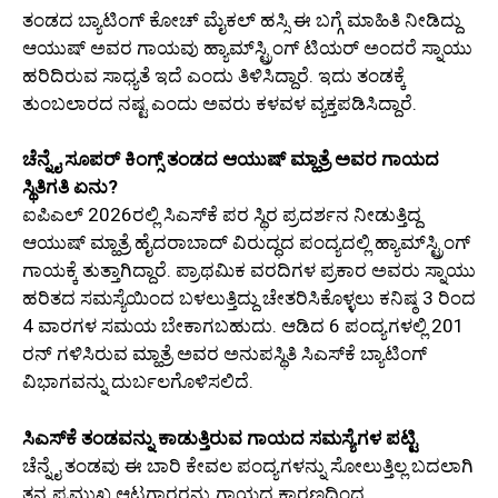
ತಂಡದ ಬ್ಯಾಟಿಂಗ್ ಕೋಚ್ ಮೈಕಲ್ ಹಸ್ಸಿ ಈ ಬಗ್ಗೆ ಮಾಹಿತಿ ನೀಡಿದ್ದು
ಆಯುಷ್ ಅವರ ಗಾಯವು ಹ್ಯಾಮ್‌ಸ್ಟ್ರಿಂಗ್ ಟಿಯರ್ ಅಂದರೆ ಸ್ನಾಯು
ಹರಿದಿರುವ ಸಾಧ್ಯತೆ ಇದೆ ಎಂದು ತಿಳಿಸಿದ್ದಾರೆ. ಇದು ತಂಡಕ್ಕೆ
ತುಂಬಲಾರದ ನಷ್ಟ ಎಂದು ಅವರು ಕಳವಳ ವ್ಯಕ್ತಪಡಿಸಿದ್ದಾರೆ.
ಚೆನ್ನೈ ಸೂಪರ್ ಕಿಂಗ್ಸ್ ತಂಡದ ಆಯುಷ್ ಮ್ಹಾತ್ರೆ ಅವರ ಗಾಯದ
ಸ್ಥಿತಿಗತಿ ಏನು?
ಐಪಿಎಲ್ 2026ರಲ್ಲಿ ಸಿಎಸ್‌ಕೆ ಪರ ಸ್ಥಿರ ಪ್ರದರ್ಶನ ನೀಡುತ್ತಿದ್ದ
ಆಯುಷ್ ಮ್ಹಾತ್ರೆ ಹೈದರಾಬಾದ್ ವಿರುದ್ಧದ ಪಂದ್ಯದಲ್ಲಿ ಹ್ಯಾಮ್‌ಸ್ಟ್ರಿಂಗ್
ಗಾಯಕ್ಕೆ ತುತ್ತಾಗಿದ್ದಾರೆ. ಪ್ರಾಥಮಿಕ ವರದಿಗಳ ಪ್ರಕಾರ ಅವರು ಸ್ನಾಯು
ಹರಿತದ ಸಮಸ್ಯೆಯಿಂದ ಬಳಲುತ್ತಿದ್ದು ಚೇತರಿಸಿಕೊಳ್ಳಲು ಕನಿಷ್ಠ 3 ರಿಂದ
4 ವಾರಗಳ ಸಮಯ ಬೇಕಾಗಬಹುದು. ಆಡಿದ 6 ಪಂದ್ಯಗಳಲ್ಲಿ 201
ರನ್ ಗಳಿಸಿರುವ ಮ್ಹಾತ್ರೆ ಅವರ ಅನುಪಸ್ಥಿತಿ ಸಿಎಸ್‌ಕೆ ಬ್ಯಾಟಿಂಗ್
ವಿಭಾಗವನ್ನು ದುರ್ಬಲಗೊಳಿಸಲಿದೆ.
ಸಿಎಸ್‌ಕೆ ತಂಡವನ್ನು ಕಾಡುತ್ತಿರುವ ಗಾಯದ ಸಮಸ್ಯೆಗಳ ಪಟ್ಟಿ
ಚೆನ್ನೈ ತಂಡವು ಈ ಬಾರಿ ಕೇವಲ ಪಂದ್ಯಗಳನ್ನು ಸೋಲುತ್ತಿಲ್ಲ ಬದಲಾಗಿ
ತನ್ನ ಪ್ರಮುಖ ಆಟಗಾರರನ್ನು ಗಾಯದ ಕಾರಣದಿಂದ