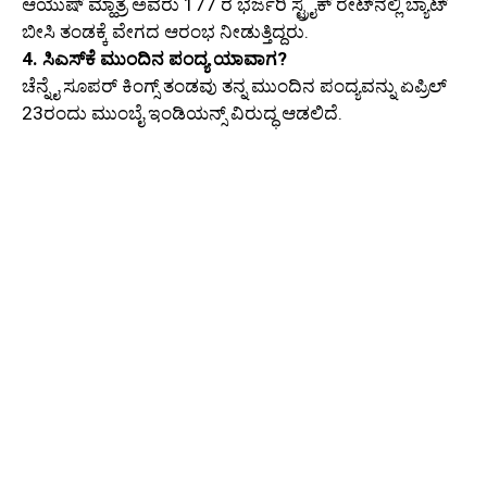
ಆಯುಷ್ ಮ್ಹಾತ್ರೆ ಅವರು 177 ರ ಭರ್ಜರಿ ಸ್ಟ್ರೈಕ್ ರೇಟ್‌ನಲ್ಲಿ ಬ್ಯಾಟ್
ಬೀಸಿ ತಂಡಕ್ಕೆ ವೇಗದ ಆರಂಭ ನೀಡುತ್ತಿದ್ದರು.
4. ಸಿಎಸ್‌ಕೆ ಮುಂದಿನ ಪಂದ್ಯ ಯಾವಾಗ?
ಚೆನ್ನೈ ಸೂಪರ್ ಕಿಂಗ್ಸ್ ತಂಡವು ತನ್ನ ಮುಂದಿನ ಪಂದ್ಯವನ್ನು ಏಪ್ರಿಲ್
23ರಂದು ಮುಂಬೈ ಇಂಡಿಯನ್ಸ್ ವಿರುದ್ಧ ಆಡಲಿದೆ.