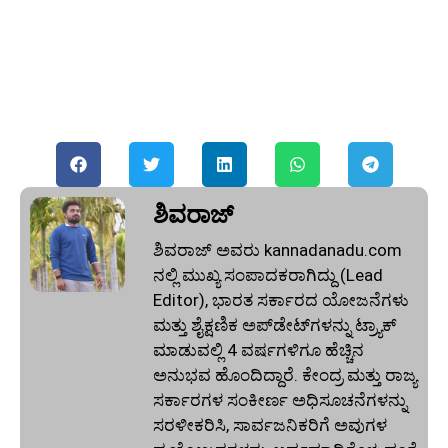
ಶಿವರಾಜ್
ಶಿವರಾಜ್ ಅವರು kannadanadu.com
ನಲ್ಲಿ ಮುಖ್ಯ ಸಂಪಾದಕರಾಗಿದ್ದು (Lead
Editor), ಭಾರತ ಸರ್ಕಾರದ ಯೋಜನೆಗಳು
ಮತ್ತು ಶೈಕ್ಷಣಿಕ ಅಪ್‌ಡೇಟ್‌ಗಳನ್ನು ಟ್ರ್ಯಾಕ್
ಮಾಡುವಲ್ಲಿ 4 ವರ್ಷಗಳಿಗೂ ಹೆಚ್ಚಿನ
ಅನುಭವ ಹೊಂದಿದ್ದಾರೆ. ಕೇಂದ್ರ ಮತ್ತು ರಾಜ್ಯ
ಸರ್ಕಾರಗಳ ಸಂಕೀರ್ಣ ಅಧಿಸೂಚನೆಗಳನ್ನು
ಸರಳೀಕರಿಸಿ, ಸಾರ್ವಜನಿಕರಿಗೆ ಅವುಗಳ