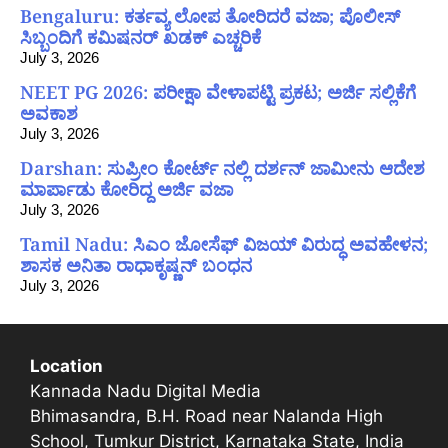
Bengaluru: ಕರ್ತವ್ಯ ಲೋಪ ತೋರಿದರೆ ವಜಾ; ಪೊಲೀಸ್
ಸಿಬ್ಬಂದಿಗೆ ಕಮಿಷನರ್ ಖಡಕ್ ಎಚ್ಚರಿಕೆ
July 3, 2026
NEET PG 2026: ಪರೀಕ್ಷಾ ವೇಳಾಪಟ್ಟಿ ಪ್ರಕಟ; ಅರ್ಜಿ ಸಲ್ಲಿಕೆಗೆ
ಅವಕಾಶ
July 3, 2026
Darshan: ಸುಪ್ರೀಂ ಕೋರ್ಟ್ ನಲ್ಲಿ ದರ್ಶನ್ ಜಾಮೀನು ಆದೇಶ
ಮಾರ್ಪಾಡು ಕೋರಿದ್ದ ಅರ್ಜಿ ವಜಾ
July 3, 2026
Tamil Nadu: ಸಿಎಂ ಜೋಸೆಫ್ ವಿಜಯ್ ವಿರುದ್ಧ ಅವಹೇಳನ;
ಶಾಸಕ ಅನಿತಾ ರಾಧಾಕೃಷ್ಣನ್ ಬಂಧನ
July 3, 2026
Location
Kannada Nadu Digital Media
Bhimasandra, B.H. Road near Nalanda High
School, Tumkur District, Karnataka State, India