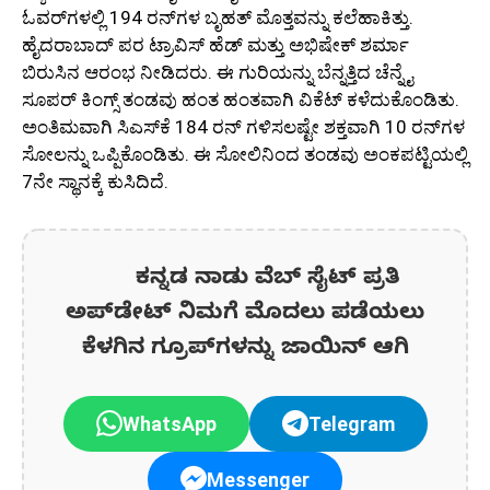
ಓವರ್‌ಗಳಲ್ಲಿ 194 ರನ್‌ಗಳ ಬೃಹತ್ ಮೊತ್ತವನ್ನು ಕಲೆಹಾಕಿತ್ತು.
ಹೈದರಾಬಾದ್ ಪರ ಟ್ರಾವಿಸ್ ಹೆಡ್ ಮತ್ತು ಅಭಿಷೇಕ್ ಶರ್ಮಾ
ಬಿರುಸಿನ ಆರಂಭ ನೀಡಿದರು. ಈ ಗುರಿಯನ್ನು ಬೆನ್ನತ್ತಿದ ಚೆನ್ನೈ
ಸೂಪರ್ ಕಿಂಗ್ಸ್ ತಂಡವು ಹಂತ ಹಂತವಾಗಿ ವಿಕೆಟ್ ಕಳೆದುಕೊಂಡಿತು.
ಅಂತಿಮವಾಗಿ ಸಿಎಸ್‌ಕೆ 184 ರನ್ ಗಳಿಸಲಷ್ಟೇ ಶಕ್ತವಾಗಿ 10 ರನ್‌ಗಳ
ಸೋಲನ್ನು ಒಪ್ಪಿಕೊಂಡಿತು. ಈ ಸೋಲಿನಿಂದ ತಂಡವು ಅಂಕಪಟ್ಟಿಯಲ್ಲಿ
7ನೇ ಸ್ಥಾನಕ್ಕೆ ಕುಸಿದಿದೆ.
ಕನ್ನಡ ನಾಡು ವೆಬ್ ಸೈಟ್ ಪ್ರತಿ
ಅಪ್‌ಡೇಟ್‌ ನಿಮಗೆ ಮೊದಲು ಪಡೆಯಲು
ಕೆಳಗಿನ ಗ್ರೂಪ್‌ಗಳನ್ನು ಜಾಯಿನ್ ಆಗಿ
WhatsApp
Telegram
Messenger