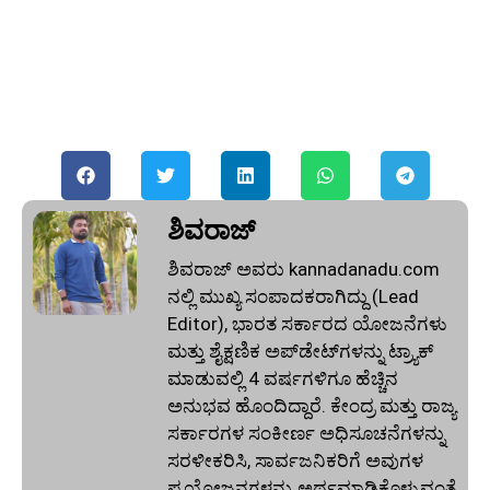
ಶಿವರಾಜ್
ಶಿವರಾಜ್ ಅವರು kannadanadu.com
ನಲ್ಲಿ ಮುಖ್ಯ ಸಂಪಾದಕರಾಗಿದ್ದು (Lead
Editor), ಭಾರತ ಸರ್ಕಾರದ ಯೋಜನೆಗಳು
ಮತ್ತು ಶೈಕ್ಷಣಿಕ ಅಪ್‌ಡೇಟ್‌ಗಳನ್ನು ಟ್ರ್ಯಾಕ್
ಮಾಡುವಲ್ಲಿ 4 ವರ್ಷಗಳಿಗೂ ಹೆಚ್ಚಿನ
ಅನುಭವ ಹೊಂದಿದ್ದಾರೆ. ಕೇಂದ್ರ ಮತ್ತು ರಾಜ್ಯ
ಸರ್ಕಾರಗಳ ಸಂಕೀರ್ಣ ಅಧಿಸೂಚನೆಗಳನ್ನು
ಸರಳೀಕರಿಸಿ, ಸಾರ್ವಜನಿಕರಿಗೆ ಅವುಗಳ
ಪ್ರಯೋಜನಗಳನ್ನು ಅರ್ಥಮಾಡಿಕೊಳ್ಳುವಂತೆ