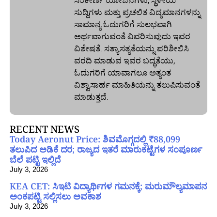
ಸುದ್ದಿಗಳು ಮತ್ತು ಪ್ರಚಲಿತ ವಿದ್ಯಮಾನಗಳನ್ನು
ಸಾಮಾನ್ಯ ಓದುಗರಿಗೆ ಸುಲಭವಾಗಿ
ಅರ್ಥವಾಗುವಂತೆ ವಿವರಿಸುವುದು ಇವರ
ವಿಶೇಷತೆ. ಸತ್ಯಾಸತ್ಯತೆಯನ್ನು ಪರಿಶೀಲಿಸಿ
ವರದಿ ಮಾಡುವ ಇವರ ಬದ್ಧತೆಯು,
ಓದುಗರಿಗೆ ಯಾವಾಗಲೂ ಅತ್ಯಂತ
ವಿಶ್ವಾಸಾರ್ಹ ಮಾಹಿತಿಯನ್ನು ತಲುಪಿಸುವಂತೆ
ಮಾಡುತ್ತದೆ.
RECENT NEWS
Today Aeronut Price: ಶಿವಮೊಗ್ಗದಲ್ಲಿ ₹88,099
ತಲುಪಿದ ಅಡಿಕೆ ದರ; ರಾಜ್ಯದ ಇತರೆ ಮಾರುಕಟ್ಟೆಗಳ ಸಂಪೂರ್ಣ
ಬೆಲೆ ಪಟ್ಟಿ ಇಲ್ಲಿದೆ
July 3, 2026
KEA CET: ಸಿಇಟಿ ವಿದ್ಯಾರ್ಥಿಗಳ ಗಮನಕ್ಕೆ; ಮರುಮೌಲ್ಯಮಾಪನ
ಅಂಕಪಟ್ಟಿ ಸಲ್ಲಿಸಲು ಅವಕಾಶ
July 3, 2026