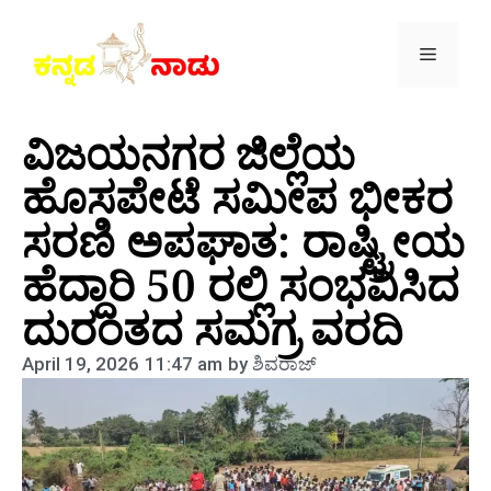
ವಿಜಯನಗರ ಜಿಲ್ಲೆಯ
ಹೊಸಪೇಟೆ ಸಮೀಪ ಭೀಕರ
ಸರಣಿ ಅಪಘಾತ: ರಾಷ್ಟ್ರೀಯ
ಹೆದ್ದಾರಿ 50 ರಲ್ಲಿ ಸಂಭವಿಸಿದ
ದುರಂತದ ಸಮಗ್ರ ವರದಿ
April 19, 2026
11:47 am
by
ಶಿವರಾಜ್