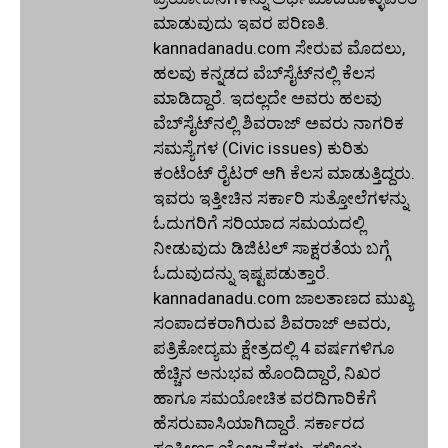
ಮಾಡುವುದು ಇವರ ಪರಿಣತಿ.
kannadanadu.com ಸೇರುವ ಮೊದಲು,
ಹಲವು ಕನ್ನಡದ ವೆಬ್‌ಸೈಟ್‌ನಲ್ಲಿ ಕೆಲಸ
ಮಾಡಿದ್ದಾರೆ. ಇದಲ್ಲದೇ ಅವರು ಹಲವು
ವೆಬ್‌ಸೈಟ್‌ನಲ್ಲಿ ಶಿವರಾಜ್ ಅವರು ನಾಗರಿಕ
ಸಮಸ್ಯೆಗಳ (Civic issues) ಕುರಿತು
ಕಂಟೆಂಟ್ ರೈಟರ್ ಆಗಿ ಕೆಲಸ ಮಾಡುತ್ತಿದ್ದರು.
ಇವರು ಇತ್ತೀಚಿನ ಸರ್ಕಾರಿ ಸುತ್ತೋಲೆಗಳನ್ನು
ಓದುಗರಿಗೆ ಸರಿಯಾದ ಸಮಯದಲ್ಲಿ
ನೀಡುವುದು ಡಿಜಿಟಲ್ ಸಾಕ್ಷರತೆಯ ಬಗ್ಗೆ
ಓದುವುದನ್ನು ಇಷ್ಟಪಡುತ್ತಾರೆ.
kannadanadu.com ಜಾಲತಾಣದ ಮುಖ್ಯ
ಸಂಪಾದಕರಾಗಿರುವ ಶಿವರಾಜ್ ಅವರು,
ಪತ್ರಿಕೋದ್ಯಮ ಕ್ಷೇತ್ರದಲ್ಲಿ 4 ವರ್ಷಗಳಿಗೂ
ಹೆಚ್ಚಿನ ಅನುಭವ ಹೊಂದಿದ್ದಾರೆ, ನಿಖರ
ಹಾಗೂ ಸಮಯೋಚಿತ ವರದಿಗಾರಿಕೆಗೆ
ಹೆಸರುವಾಸಿಯಾಗಿದ್ದಾರೆ. ಸರ್ಕಾರದ
ಸಂಕೀರ್ಣ ಯೋಜನೆಗಳು, ಸ್ಥಳೀಯ