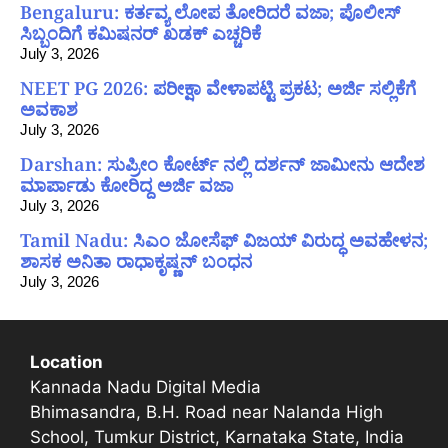
Bengaluru: ಕರ್ತವ್ಯ ಲೋಪ ತೋರಿದರೆ ವಜಾ; ಪೊಲೀಸ್
ಸಿಬ್ಬಂದಿಗೆ ಕಮಿಷನರ್ ಖಡಕ್ ಎಚ್ಚರಿಕೆ
July 3, 2026
NEET PG 2026: ಪರೀಕ್ಷಾ ವೇಳಾಪಟ್ಟಿ ಪ್ರಕಟ; ಅರ್ಜಿ ಸಲ್ಲಿಕೆಗೆ
ಅವಕಾಶ
July 3, 2026
Darshan: ಸುಪ್ರೀಂ ಕೋರ್ಟ್ ನಲ್ಲಿ ದರ್ಶನ್ ಜಾಮೀನು ಆದೇಶ
ಮಾರ್ಪಾಡು ಕೋರಿದ್ದ ಅರ್ಜಿ ವಜಾ
July 3, 2026
Tamil Nadu: ಸಿಎಂ ಜೋಸೆಫ್ ವಿಜಯ್ ವಿರುದ್ಧ ಅವಹೇಳನ;
ಶಾಸಕ ಅನಿತಾ ರಾಧಾಕೃಷ್ಣನ್ ಬಂಧನ
July 3, 2026
Location
Kannada Nadu Digital Media
Bhimasandra, B.H. Road near Nalanda High
School, Tumkur District, Karnataka State, India