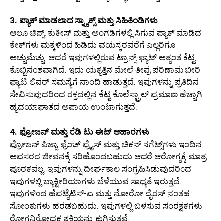
3. ಪ್ಯಾಕ್ ಮಾಡಲಾದ ಸ್ನ್ಯಾಕ್ಸ್ ಮತ್ತು ಸಿಹಿತಿಂಡಿಗಳು
ಆಲೂ ಚಿಪ್ಸ್, ಕುಕೀಸ್ ಮತ್ತು ಅಂಗಡಿಗಳಲ್ಲಿ ಸಿಗುವ ಪ್ಯಾಕ್ ಮಾಡಿದ
ಕೇಕ್‌ಗಳು ಮಕ್ಕಳಿಂದ ಹಿಡಿದು ವಯಸ್ಕರವರೆಗೆ ಎಲ್ಲರಿಗೂ
ಅಚ್ಚುಮೆಚ್ಚು. ಆದರೆ ಇವುಗಳಲ್ಲಿರುವ ಟ್ರಾನ್ಸ್ ಫ್ಯಾಟ್ ಅತ್ಯಂತ ಕೆಟ್ಟ
ಕೊಬ್ಬಿನಂಶವಾಗಿದೆ. ಇದು ಯಕೃತ್ತಿನ ಮೇಲೆ ತೀವ್ರ ಪರಿಣಾಮ ಬೀರಿ
ಫ್ಯಾಟಿ ಲಿವರ್ ಸಮಸ್ಯೆಗೆ ನಾಂದಿ ಹಾಡುತ್ತದೆ. ಇವುಗಳನ್ನು ಪ್ರತಿದಿನ
ಸೇವಿಸುವುದರಿಂದ ರಕ್ತದಲ್ಲಿನ ಕೆಟ್ಟ ಕೊಲೆಸ್ಟ್ರಾಲ್ ಪ್ರಮಾಣ ಹೆಚ್ಚಾಗಿ
ಹೃದಯಾಘಾತದ ಅಪಾಯ ಉಂಟಾಗುತ್ತದೆ.
4. ಫ್ರೋಜನ್ ಮತ್ತು ರೆಡಿ ಟು ಈಟ್ ಆಹಾರಗಳು
ಫ್ರೋಜನ್ ಪಿಜ್ಜಾ, ಫ್ರೆಂಚ್ ಫ್ರೈಸ್ ಮತ್ತು ಚಿಕನ್ ನಗೆಟ್ಸ್‌ಗಳು ಇಂದಿನ
ಅವಸರದ ಜೀವನಕ್ಕೆ ಸರಿಹೊಂದಬಹುದು ಆದರೆ ಆರೋಗ್ಯಕ್ಕೆ ಮಾತ್ರ
ಪೂರಕವಲ್ಲ. ಇವುಗಳನ್ನು ದೀರ್ಘಕಾಲ ಸಂಗ್ರಹಿಸಿಡುವುದರಿಂದ
ಇವುಗಳಲ್ಲಿ ಬ್ಯಾಕ್ಟೀರಿಯಾಗಳು ಬೆಳೆಯುವ ಸಾಧ್ಯತೆ ಇರುತ್ತದೆ.
ಇವುಗಳಿಂದ ಹೆಪಟೈಟಿಸ್-ಎ ಮತ್ತು ನೋರೋ ವೈರಸ್ ನಂತಹ
ಸೋಂಕುಗಳು ಹರಡಬಹುದು. ಇವುಗಳಲ್ಲಿ ಬಳಸುವ ಸಂರಕ್ಷಕಗಳು
ರೋಗನಿರೋಧಕ ಶಕ್ತಿಯನ್ನು ಕುಗ್ಗಿಸುತ್ತವೆ.