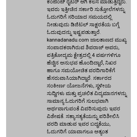
ಕಂಟೆಂಟ್ ರೈಟರ್ ಆಗಿ ಕೆಲಸ ಮಾಡುತ್ತಿದ್ದರು.
ಇವರು ಇತ್ತೀಚಿನ ಸರ್ಕಾರಿ ಸುತ್ತೋಲೆಗಳನ್ನು
ಓದುಗರಿಗೆ ಸರಿಯಾದ ಸಮಯದಲ್ಲಿ
ನೀಡುವುದು ಡಿಜಿಟಲ್ ಸಾಕ್ಷರತೆಯ ಬಗ್ಗೆ
ಓದುವುದನ್ನು ಇಷ್ಟಪಡುತ್ತಾರೆ.
kannadanadu.com ಜಾಲತಾಣದ ಮುಖ್ಯ
ಸಂಪಾದಕರಾಗಿರುವ ಶಿವರಾಜ್ ಅವರು,
ಪತ್ರಿಕೋದ್ಯಮ ಕ್ಷೇತ್ರದಲ್ಲಿ 4 ವರ್ಷಗಳಿಗೂ
ಹೆಚ್ಚಿನ ಅನುಭವ ಹೊಂದಿದ್ದಾರೆ, ನಿಖರ
ಹಾಗೂ ಸಮಯೋಚಿತ ವರದಿಗಾರಿಕೆಗೆ
ಹೆಸರುವಾಸಿಯಾಗಿದ್ದಾರೆ. ಸರ್ಕಾರದ
ಸಂಕೀರ್ಣ ಯೋಜನೆಗಳು, ಸ್ಥಳೀಯ
ಸುದ್ದಿಗಳು ಮತ್ತು ಪ್ರಚಲಿತ ವಿದ್ಯಮಾನಗಳನ್ನು
ಸಾಮಾನ್ಯ ಓದುಗರಿಗೆ ಸುಲಭವಾಗಿ
ಅರ್ಥವಾಗುವಂತೆ ವಿವರಿಸುವುದು ಇವರ
ವಿಶೇಷತೆ. ಸತ್ಯಾಸತ್ಯತೆಯನ್ನು ಪರಿಶೀಲಿಸಿ
ವರದಿ ಮಾಡುವ ಇವರ ಬದ್ಧತೆಯು,
ಓದುಗರಿಗೆ ಯಾವಾಗಲೂ ಅತ್ಯಂತ