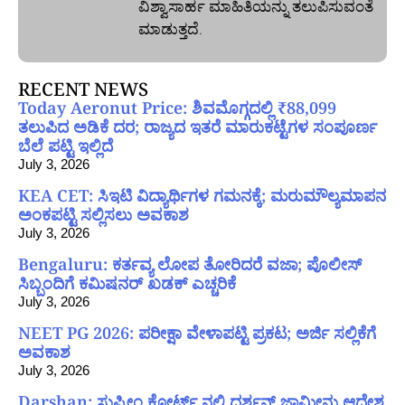
ವಿಶ್ವಾಸಾರ್ಹ ಮಾಹಿತಿಯನ್ನು ತಲುಪಿಸುವಂತೆ
ಮಾಡುತ್ತದೆ.
RECENT NEWS
Today Aeronut Price: ಶಿವಮೊಗ್ಗದಲ್ಲಿ ₹88,099
ತಲುಪಿದ ಅಡಿಕೆ ದರ; ರಾಜ್ಯದ ಇತರೆ ಮಾರುಕಟ್ಟೆಗಳ ಸಂಪೂರ್ಣ
ಬೆಲೆ ಪಟ್ಟಿ ಇಲ್ಲಿದೆ
July 3, 2026
KEA CET: ಸಿಇಟಿ ವಿದ್ಯಾರ್ಥಿಗಳ ಗಮನಕ್ಕೆ; ಮರುಮೌಲ್ಯಮಾಪನ
ಅಂಕಪಟ್ಟಿ ಸಲ್ಲಿಸಲು ಅವಕಾಶ
July 3, 2026
Bengaluru: ಕರ್ತವ್ಯ ಲೋಪ ತೋರಿದರೆ ವಜಾ; ಪೊಲೀಸ್
ಸಿಬ್ಬಂದಿಗೆ ಕಮಿಷನರ್ ಖಡಕ್ ಎಚ್ಚರಿಕೆ
July 3, 2026
NEET PG 2026: ಪರೀಕ್ಷಾ ವೇಳಾಪಟ್ಟಿ ಪ್ರಕಟ; ಅರ್ಜಿ ಸಲ್ಲಿಕೆಗೆ
ಅವಕಾಶ
July 3, 2026
Darshan: ಸುಪ್ರೀಂ ಕೋರ್ಟ್ ನಲ್ಲಿ ದರ್ಶನ್ ಜಾಮೀನು ಆದೇಶ