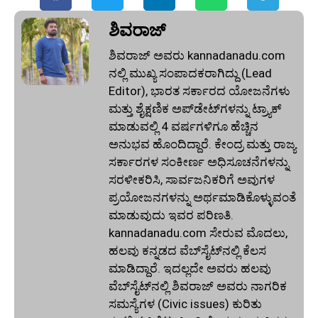
ಶಿವರಾಜ್
ಶಿವರಾಜ್ ಅವರು kannadanadu.com
ನಲ್ಲಿ ಮುಖ್ಯ ಸಂಪಾದಕರಾಗಿದ್ದು (Lead
Editor), ಭಾರತ ಸರ್ಕಾರದ ಯೋಜನೆಗಳು
ಮತ್ತು ಶೈಕ್ಷಣಿಕ ಅಪ್‌ಡೇಟ್‌ಗಳನ್ನು ಟ್ರ್ಯಾಕ್
ಮಾಡುವಲ್ಲಿ 4 ವರ್ಷಗಳಿಗೂ ಹೆಚ್ಚಿನ
ಅನುಭವ ಹೊಂದಿದ್ದಾರೆ. ಕೇಂದ್ರ ಮತ್ತು ರಾಜ್ಯ
ಸರ್ಕಾರಗಳ ಸಂಕೀರ್ಣ ಅಧಿಸೂಚನೆಗಳನ್ನು
ಸರಳೀಕರಿಸಿ, ಸಾರ್ವಜನಿಕರಿಗೆ ಅವುಗಳ
ಪ್ರಯೋಜನಗಳನ್ನು ಅರ್ಥಮಾಡಿಕೊಳ್ಳುವಂತೆ
ಮಾಡುವುದು ಇವರ ಪರಿಣತಿ.
kannadanadu.com ಸೇರುವ ಮೊದಲು,
ಹಲವು ಕನ್ನಡದ ವೆಬ್‌ಸೈಟ್‌ನಲ್ಲಿ ಕೆಲಸ
ಮಾಡಿದ್ದಾರೆ. ಇದಲ್ಲದೇ ಅವರು ಹಲವು
ವೆಬ್‌ಸೈಟ್‌ನಲ್ಲಿ ಶಿವರಾಜ್ ಅವರು ನಾಗರಿಕ
ಸಮಸ್ಯೆಗಳ (Civic issues) ಕುರಿತು