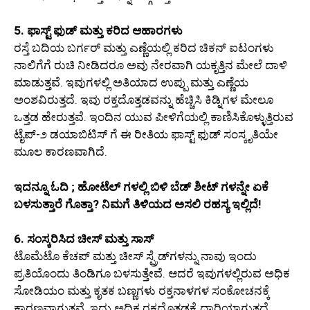
5. ಫಾಸ್ಟ್ ಫುಡ್ ಮತ್ತು ಕರಿದ ಆಹಾರಗಳು
ರಸ್ತೆ ಬದಿಯ ಬರ್ಗರ್ ಮತ್ತು ಎಣ್ಣೆಯಲ್ಲಿ ಕರಿದ ಚಿಕನ್ ಐಟಂಗಳು
ನಾಲಿಗೆಗೆ ರುಚಿ ನೀಡಿದರೂ ಅವು ನೇರವಾಗಿ ಯಕೃತ್ತಿನ ಮೇಲೆ ದಾಳಿ
ಮಾಡುತ್ತವೆ. ಇವುಗಳಲ್ಲಿ ಅತಿಯಾದ ಉಪ್ಪು ಮತ್ತು ಎಣ್ಣೆಯ
ಅಂಶವಿರುತ್ತದೆ. ಇವು ರಕ್ತದೊತ್ತಡವನ್ನು ಹೆಚ್ಚಿಸಿ ಕಿಡ್ನಿಗಳ ಮೇಲೂ
ಒತ್ತಡ ಹೇರುತ್ತವೆ. ಇಂದಿನ ಯುವ ಪೀಳಿಗೆಯಲ್ಲಿ ಕಾಣಿಸಿಕೊಳ್ಳುತ್ತಿರುವ
ಟೈಪ್-೨ ಡಯಾಬಿಟಿಸ್ ಗೆ ಈ ರೀತಿಯ ಫಾಸ್ಟ್ ಫುಡ್ ಸಂಸ್ಕೃತಿಯೇ
ಮೂಲ ಕಾರಣವಾಗಿದೆ.
ಇದನ್ನೂ ಓದಿ ; ಹೋಟೆಲ್ ಗಳಲ್ಲಿ ಬಿಳಿ ಬೆಡ್ ಶೀಟ್ ಗಳನ್ನೇ ಏಕೆ
ಬಳಸುತ್ತಾರೆ ಗೊತ್ತಾ? ನಿಮಗೆ ತಿಳಿಯದ ಅಸಲಿ ರಹಸ್ಯ ಇಲ್ಲಿದೆ!
6. ಸಂಸ್ಕರಿಸಿದ ಚೀಸ್ ಮತ್ತು ಸಾಸ್
ಟೊಮೆಟೊ ಕೆಚಪ್ ಮತ್ತು ಚೀಸ್ ಸ್ಪ್ರೆಡ್‌ಗಳನ್ನು ನಾವು ಇಂದು
ಪ್ರತಿಯೊಂದು ತಿಂಡಿಗೂ ಬಳಸುತ್ತೇವೆ. ಆದರೆ ಇವುಗಳಲ್ಲಿರುವ ಅಧಿಕ
ಸೋಡಿಯಂ ಮತ್ತು ಕೃತಕ ಬಣ್ಣಗಳು ರಕ್ತನಾಳಗಳ ಸಂಕೋಚನಕ್ಕೆ
ಕಾರಣವಾಗುತ್ತವೆ. ಇದು ಅಧಿಕ ರಕ್ತದೊತ್ತಡಕ್ಕೆ ದಾರಿಯಾಗುತ್ತದೆ.