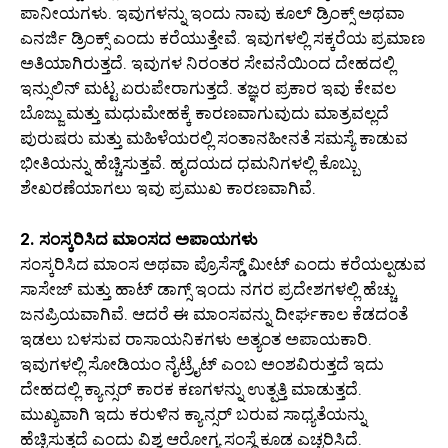
ಪಾನೀಯಗಳು. ಇವುಗಳನ್ನು ಇಂದು ನಾವು ಕೂಲ್ ಡ್ರಿಂಕ್ಸ್ ಅಥವಾ
ಎನರ್ಜಿ ಡ್ರಿಂಕ್ಸ್ ಎಂದು ಕರೆಯುತ್ತೇವೆ. ಇವುಗಳಲ್ಲಿ ಸಕ್ಕರೆಯ ಪ್ರಮಾಣ
ಅತಿಯಾಗಿರುತ್ತದೆ. ಇವುಗಳ ನಿರಂತರ ಸೇವನೆಯಿಂದ ದೇಹದಲ್ಲಿ
ಇನ್ಸುಲಿನ್ ಮಟ್ಟ ಏರುಪೇರಾಗುತ್ತದೆ. ತಜ್ಞರ ಪ್ರಕಾರ ಇವು ಕೇವಲ
ಬೊಜ್ಜು ಮತ್ತು ಮಧುಮೇಹಕ್ಕೆ ಕಾರಣವಾಗುವುದು ಮಾತ್ರವಲ್ಲದೆ
ಪುರುಷರು ಮತ್ತು ಮಹಿಳೆಯರಲ್ಲಿ ಸಂತಾನಹೀನತೆ ಸಮಸ್ಯೆ ಕಾಡುವ
ಭೀತಿಯನ್ನು ಹೆಚ್ಚಿಸುತ್ತವೆ. ಹೃದಯದ ಧಮನಿಗಳಲ್ಲಿ ಕೊಬ್ಬು
ಶೇಖರಣೆಯಾಗಲು ಇವು ಪ್ರಮುಖ ಕಾರಣವಾಗಿವೆ.
2. ಸಂಸ್ಕರಿಸಿದ ಮಾಂಸದ ಅಪಾಯಗಳು
ಸಂಸ್ಕರಿಸಿದ ಮಾಂಸ ಅಥವಾ ಪ್ರೊಸೆಸ್ಡ್ ಮೀಟ್ ಎಂದು ಕರೆಯಲ್ಪಡುವ
ಸಾಸೇಜ್ ಮತ್ತು ಹಾಟ್ ಡಾಗ್ಸ್ ಇಂದು ನಗರ ಪ್ರದೇಶಗಳಲ್ಲಿ ಹೆಚ್ಚು
ಜನಪ್ರಿಯವಾಗಿವೆ. ಆದರೆ ಈ ಮಾಂಸವನ್ನು ದೀರ್ಘಕಾಲ ಕೆಡದಂತೆ
ಇಡಲು ಬಳಸುವ ರಾಸಾಯನಿಕಗಳು ಅತ್ಯಂತ ಅಪಾಯಕಾರಿ.
ಇವುಗಳಲ್ಲಿ ಸೋಡಿಯಂ ನೈಟ್ರೈಟ್ ಎಂಬ ಅಂಶವಿರುತ್ತದೆ ಇದು
ದೇಹದಲ್ಲಿ ಕ್ಯಾನ್ಸರ್ ಕಾರಕ ಕಣಗಳನ್ನು ಉತ್ಪತ್ತಿ ಮಾಡುತ್ತದೆ.
ಮುಖ್ಯವಾಗಿ ಇದು ಕರುಳಿನ ಕ್ಯಾನ್ಸರ್ ಬರುವ ಸಾಧ್ಯತೆಯನ್ನು
ಹೆಚ್ಚಿಸುತ್ತದೆ ಎಂದು ವಿಶ್ವ ಆರೋಗ್ಯ ಸಂಸ್ಥೆ ಕೂಡ ಎಚ್ಚರಿಸಿದೆ.