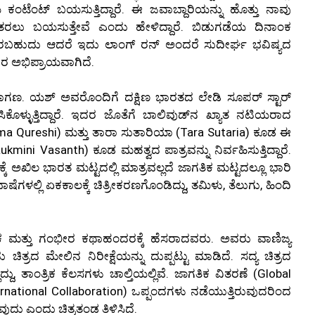
ಂಟೆಂಟ್ ಬಯಸುತ್ತಿದ್ದಾರೆ. ಈ ಜವಾಬ್ದಾರಿಯನ್ನು ಹೊತ್ತು ನಾವು
 ತರಲು ಬಯಸುತ್ತೇವೆ ಎಂದು ಹೇಳಿದ್ದಾರೆ. ಬಿಡುಗಡೆಯ ದಿನಾಂಕ
ಿರಬಹುದು ಆದರೆ ಇದು ಲಾಂಗ್ ರನ್ ಅಂದರೆ ಸುದೀರ್ಘ ಭವಿಷ್ಯದ
ಷಕರ ಅಭಿಪ್ರಾಯವಾಗಿದೆ.
ಾಗಣ. ಯಶ್ ಅವರೊಂದಿಗೆ ದಕ್ಷಿಣ ಭಾರತದ ಲೇಡಿ ಸೂಪರ್ ಸ್ಟಾರ್
ಕೊಳ್ಳುತ್ತಿದ್ದಾರೆ. ಇದರ ಜೊತೆಗೆ ಬಾಲಿವುಡ್‌ನ ಖ್ಯಾತ ನಟಿಯರಾದ
uma Qureshi) ಮತ್ತು ತಾರಾ ಸುತಾರಿಯಾ (Tara Sutaria) ಕೂಡ ಈ
(Rukmini Vasanth) ಕೂಡ ಮಹತ್ವದ ಪಾತ್ರವನ್ನು ನಿರ್ವಹಿಸುತ್ತಿದ್ದಾರೆ.
ಕೆ ಅಖಿಲ ಭಾರತ ಮಟ್ಟದಲ್ಲಿ ಮಾತ್ರವಲ್ಲದೆ ಜಾಗತಿಕ ಮಟ್ಟದಲ್ಲೂ ಭಾರಿ
ಾಷೆಗಳಲ್ಲಿ ಏಕಕಾಲಕ್ಕೆ ಚಿತ್ರೀಕರಣಗೊಂಡಿದ್ದು, ತಮಿಳು, ತೆಲುಗು, ಹಿಂದಿ
ಕ ಮತ್ತು ಗಂಭೀರ ಕಥಾಹಂದರಕ್ಕೆ ಹೆಸರಾದವರು. ಅವರು ವಾಣಿಜ್ಯ
ತ್ರದ ಮೇಲಿನ ನಿರೀಕ್ಷೆಯನ್ನು ದುಪ್ಪಟ್ಟು ಮಾಡಿದೆ. ಸದ್ಯ ಚಿತ್ರದ
 ತಾಂತ್ರಿಕ ಕೆಲಸಗಳು ಚಾಲ್ತಿಯಲ್ಲಿವೆ. ಜಾಗತಿಕ ವಿತರಣೆ (Global
ternational Collaboration) ಒಪ್ಪಂದಗಳು ನಡೆಯುತ್ತಿರುವುದರಿಂದ
ುದು ಎಂದು ಚಿತ್ರತಂಡ ತಿಳಿಸಿದೆ.