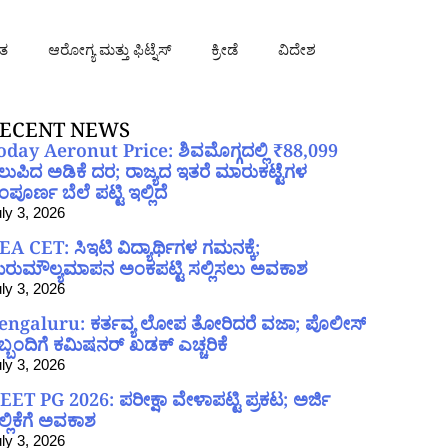
ತ
ಆರೋಗ್ಯ ಮತ್ತು ಫಿಟ್ನೆಸ್
ಕ್ರೀಡೆ
ವಿದೇಶ
ECENT NEWS
oday Aeronut Price: ಶಿವಮೊಗ್ಗದಲ್ಲಿ ₹88,099
ಲುಪಿದ ಅಡಿಕೆ ದರ; ರಾಜ್ಯದ ಇತರೆ ಮಾರುಕಟ್ಟೆಗಳ
ಪೂರ್ಣ ಬೆಲೆ ಪಟ್ಟಿ ಇಲ್ಲಿದೆ
ly 3, 2026
EA CET: ಸಿಇಟಿ ವಿದ್ಯಾರ್ಥಿಗಳ ಗಮನಕ್ಕೆ;
ರುಮೌಲ್ಯಮಾಪನ ಅಂಕಪಟ್ಟಿ ಸಲ್ಲಿಸಲು ಅವಕಾಶ
ly 3, 2026
engaluru: ಕರ್ತವ್ಯ ಲೋಪ ತೋರಿದರೆ ವಜಾ; ಪೊಲೀಸ್
ಿಬ್ಬಂದಿಗೆ ಕಮಿಷನರ್ ಖಡಕ್ ಎಚ್ಚರಿಕೆ
ly 3, 2026
EET PG 2026: ಪರೀಕ್ಷಾ ವೇಳಾಪಟ್ಟಿ ಪ್ರಕಟ; ಅರ್ಜಿ
ಲ್ಲಿಕೆಗೆ ಅವಕಾಶ
ly 3, 2026