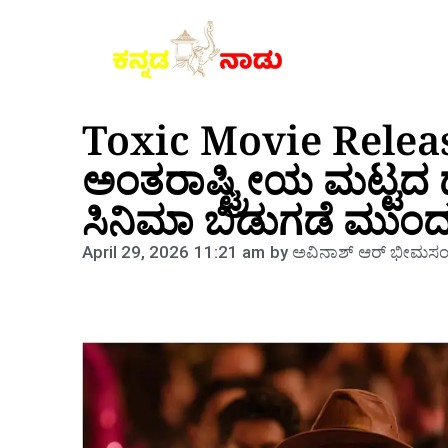
Toxic Movie Relea
ಅಂತರಾಷ್ಟ್ರೀಯ ಮಟ್ಟದ ದೊಡ್
ಸಿನಿಮಾ ಬಿಡುಗಡೆ ಮುಂದ
April 29, 2026
11:21 am
by
ಅವಿನಾಶ್‌ ಆರ್‌ ಭೀಮಸಂದ