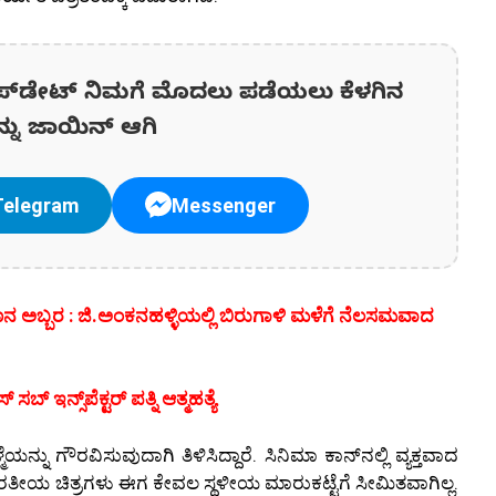
ಪ್‌ಡೇಟ್‌ ನಿಮಗೆ ಮೊದಲು ಪಡೆಯಲು ಕೆಳಗಿನ
ನ್ನು ಜಾಯಿನ್ ಆಗಿ
Telegram
Messenger
ನ ಅಬ್ಬರ : ಜಿ.ಅಂಕನಹಳ್ಳಿಯಲ್ಲಿ ಬಿರುಗಾಳಿ ಮಳೆಗೆ ನೆಲಸಮವಾದ
 ಇನ್ಸ್‌ಪೆಕ್ಟರ್ ಪತ್ನಿ ಆತ್ಮಹತ್ಯೆ
ನು ಗೌರವಿಸುವುದಾಗಿ ತಿಳಿಸಿದ್ದಾರೆ. ಸಿನಿಮಾ ಕಾನ್‌ನಲ್ಲಿ ವ್ಯಕ್ತವಾದ
ೆ. ಭಾರತೀಯ ಚಿತ್ರಗಳು ಈಗ ಕೇವಲ ಸ್ಥಳೀಯ ಮಾರುಕಟ್ಟೆಗೆ ಸೀಮಿತವಾಗಿಲ್ಲ.