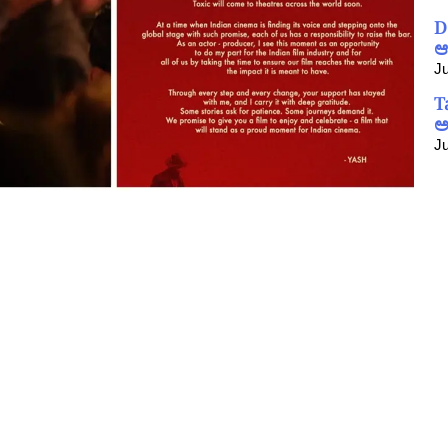
D
ಆ
Ju
T
ಅ
Ju