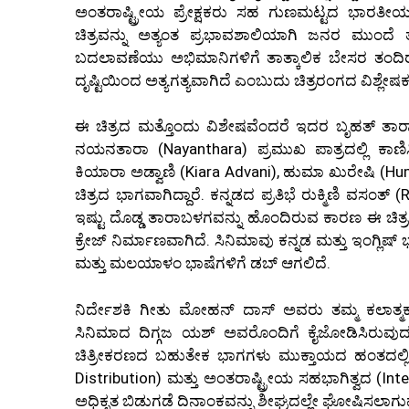
ಅಂತರಾಷ್ಟ್ರೀಯ ಪ್ರೇಕ್ಷಕರು ಸಹ ಗುಣಮಟ್ಟದ ಭಾರತೀಯ ಕ
ಚಿತ್ರವನ್ನು ಅತ್ಯಂತ ಪ್ರಭಾವಶಾಲಿಯಾಗಿ ಜನರ ಮುಂದೆ
ಬದಲಾವಣೆಯು ಅಭಿಮಾನಿಗಳಿಗೆ ತಾತ್ಕಾಲಿಕ ಬೇಸರ ತಂದ
ದೃಷ್ಟಿಯಿಂದ ಅತ್ಯಗತ್ಯವಾಗಿದೆ ಎಂಬುದು ಚಿತ್ರರಂಗದ ವಿಶ್ಲೇ
ಈ ಚಿತ್ರದ ಮತ್ತೊಂದು ವಿಶೇಷವೆಂದರೆ ಇದರ ಬೃಹತ್ ತಾರ
ನಯನತಾರಾ (Nayanthara) ಪ್ರಮುಖ ಪಾತ್ರದಲ್ಲಿ ಕಾಣಿಸಿ
ಕಿಯಾರಾ ಅಡ್ವಾಣಿ (Kiara Advani), ಹುಮಾ ಖುರೇಷಿ (H
ಚಿತ್ರದ ಭಾಗವಾಗಿದ್ದಾರೆ. ಕನ್ನಡದ ಪ್ರತಿಭೆ ರುಕ್ಮಿಣಿ ವಸಂತ್ 
ಇಷ್ಟು ದೊಡ್ಡ ತಾರಾಬಳಗವನ್ನು ಹೊಂದಿರುವ ಕಾರಣ ಈ ಚಿತ್ರಕ್
ಕ್ರೇಜ್ ನಿರ್ಮಾಣವಾಗಿದೆ. ಸಿನಿಮಾವು ಕನ್ನಡ ಮತ್ತು ಇಂಗ್ಲಿಷ್ ಭ
ಮತ್ತು ಮಲಯಾಳಂ ಭಾಷೆಗಳಿಗೆ ಡಬ್ ಆಗಲಿದೆ.
ನಿರ್ದೇಶಕಿ ಗೀತು ಮೋಹನ್ ದಾಸ್ ಅವರು ತಮ್ಮ ಕಲಾತ್ಮ
ಸಿನಿಮಾದ ದಿಗ್ಗಜ ಯಶ್ ಅವರೊಂದಿಗೆ ಕೈಜೋಡಿಸಿರುವುದು ಚಿ
ಚಿತ್ರೀಕರಣದ ಬಹುತೇಕ ಭಾಗಗಳು ಮುಕ್ತಾಯದ ಹಂತದಲ್ಲಿದ್ದು,
Distribution) ಮತ್ತು ಅಂತರಾಷ್ಟ್ರೀಯ ಸಹಭಾಗಿತ್ವದ (In
ಅಧಿಕೃತ ಬಿಡುಗಡೆ ದಿನಾಂಕವನ್ನು ಶೀಘ್ರದಲ್ಲೇ ಘೋಷಿಸಲಾಗುವ