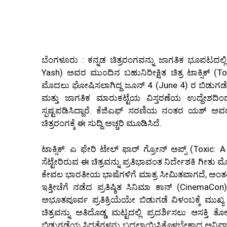
ಬೆಂಗಳೂರು : ಕನ್ನಡ ಚಿತ್ರರಂಗವನ್ನು ಜಾಗತಿಕ ಭೂಪಟದಲ್ಲಿ 
Yash) ಅವರ ಮುಂದಿನ ಬಹುನಿರೀಕ್ಷಿತ ಚಿತ್ರ ಟಾಕ್ಸಿಕ್ (
ಮೊದಲು ಘೋಷಿಸಲಾಗಿದ್ದ ಜೂನ್ 4 (June 4) ರ ಬಿಡುಗಡೆ 
ಮತ್ತು ಜಾಗತಿಕ ಮಾರುಕಟ್ಟೆಯ ವಿಸ್ತರಣೆಯ ಉದ್ದೇಶದಿಂ
ಸ್ಪಷ್ಟಪಡಿಸಿದ್ದಾರೆ. ಕೆಜಿಎಫ್ ಸರಣಿಯ ನಂತರ ಯಶ್ ಅ
ಚಿತ್ರರಂಗಕ್ಕೆ ಈ ಸುದ್ದಿ ಅಚ್ಚರಿ ಮೂಡಿಸಿದೆ.
ಟಾಕ್ಸಿಕ್: ಎ ಫೇರಿ ಟೇಲ್ ಫಾರ್ ಗ್ರೋನ್ ಅಪ್ಸ್ (Toxic: 
ಸೆಟ್ಟೇರಿರುವ ಈ ಚಿತ್ರವನ್ನು ಪ್ರತಿಭಾವಂತ ನಿರ್ದೇಶಕಿ ಗೀತು 
ಕೇವಲ ಭಾರತೀಯ ಭಾಷೆಗಳಿಗೆ ಮಾತ್ರ ಸೀಮಿತವಾಗದೆ, ಅಂತರಾ
ಇತ್ತೀಚೆಗೆ ನಡೆದ ಪ್ರತಿಷ್ಠಿತ ಸಿನಿಮಾ ಕಾನ್ (CinemaCon
ಅಭೂತಪೂರ್ವ ಪ್ರತಿಕ್ರಿಯೆಯೇ ಬಿಡುಗಡೆ ವಿಳಂಬಕ್ಕೆ ಮುಖ್
ಚಿತ್ರವನ್ನು ಅತಿದೊಡ್ಡ ಮಟ್ಟದಲ್ಲಿ ಪ್ರದರ್ಶಿಸಲು ಆಸಕ್ತ
ಬಿಡುಗಡೆಯ ಸಿದ್ಧತೆಗಳನ್ನು ಬದಲಾಯಿಸಿಕೊಳ್ಳಬೇಕಾದ ಅನಿವಾರ್