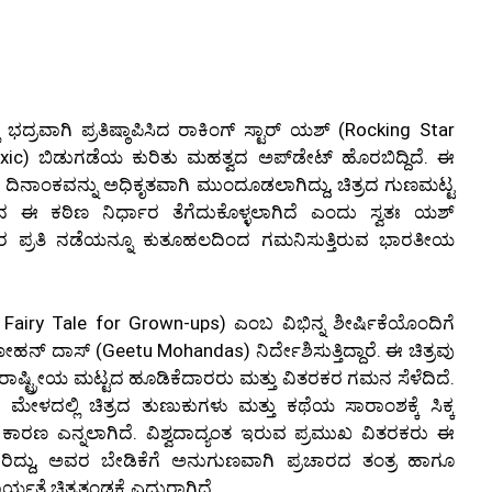
ಭದ್ರವಾಗಿ ಪ್ರತಿಷ್ಠಾಪಿಸಿದ ರಾಕಿಂಗ್ ಸ್ಟಾರ್ ಯಶ್ (Rocking Star
Toxic) ಬಿಡುಗಡೆಯ ಕುರಿತು ಮಹತ್ವದ ಅಪ್‌ಡೇಟ್ ಹೊರಬಿದ್ದಿದೆ. ಈ
ದಿನಾಂಕವನ್ನು ಅಧಿಕೃತವಾಗಿ ಮುಂದೂಡಲಾಗಿದ್ದು, ಚಿತ್ರದ ಗುಣಮಟ್ಟ
ದ ಈ ಕಠಿಣ ನಿರ್ಧಾರ ತೆಗೆದುಕೊಳ್ಳಲಾಗಿದೆ ಎಂದು ಸ್ವತಃ ಯಶ್
ವರ ಪ್ರತಿ ನಡೆಯನ್ನೂ ಕುತೂಹಲದಿಂದ ಗಮನಿಸುತ್ತಿರುವ ಭಾರತೀಯ
A Fairy Tale for Grown-ups) ಎಂಬ ವಿಭಿನ್ನ ಶೀರ್ಷಿಕೆಯೊಂದಿಗೆ
ಮೋಹನ್ ದಾಸ್ (Geetu Mohandas) ನಿರ್ದೇಶಿಸುತ್ತಿದ್ದಾರೆ. ಈ ಚಿತ್ರವು
ಷ್ಟ್ರೀಯ ಮಟ್ಟದ ಹೂಡಿಕೆದಾರರು ಮತ್ತು ವಿತರಕರ ಗಮನ ಸೆಳೆದಿದೆ.
) ಮೇಳದಲ್ಲಿ ಚಿತ್ರದ ತುಣುಕುಗಳು ಮತ್ತು ಕಥೆಯ ಸಾರಾಂಶಕ್ಕೆ ಸಿಕ್ಕ
ಯ ಕಾರಣ ಎನ್ನಲಾಗಿದೆ. ವಿಶ್ವದಾದ್ಯಂತ ಇರುವ ಪ್ರಮುಖ ವಿತರಕರು ಈ
ಿ ತೋರಿದ್ದು, ಅವರ ಬೇಡಿಕೆಗೆ ಅನುಗುಣವಾಗಿ ಪ್ರಚಾರದ ತಂತ್ರ ಹಾಗೂ
ಯತೆ ಚಿತ್ರತಂಡಕ್ಕೆ ಎದುರಾಗಿದೆ.