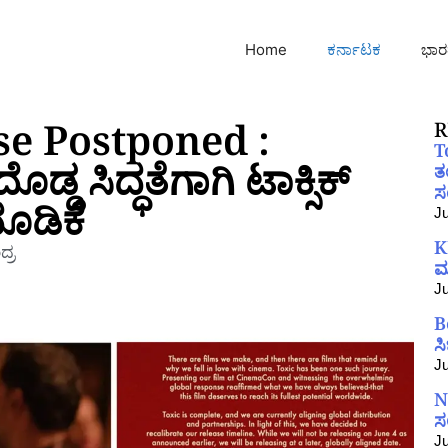
Home
ಕರ್ನಾಟಕ
ಭಾರ
se Postponed :
R
T
ಡ ಸಿದ್ಧತೆಗಾಗಿ ಟಾಕ್ಸಿಕ್
ತ
ಸಂ
ೂಡಿಕೆ
Ju
K
್ರ
ಮ
Ju
B
ಸ
Ju
N
ಸ
Ju