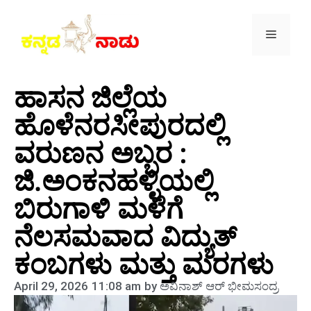
ಹಾಸನ ಜಿಲ್ಲೆಯ
ಹೊಳೆನರಸೀಪುರದಲ್ಲಿ
ವರುಣನ ಅಬ್ಬರ :
ಜಿ.ಅಂಕನಹಳ್ಳಿಯಲ್ಲಿ
ಬಿರುಗಾಳಿ ಮಳೆಗೆ
ನೆಲಸಮವಾದ ವಿದ್ಯುತ್
ಕಂಬಗಳು ಮತ್ತು ಮರಗಳು
April 29, 2026
11:08 am
by
ಅವಿನಾಶ್‌ ಆರ್‌ ಭೀಮಸಂದ್ರ