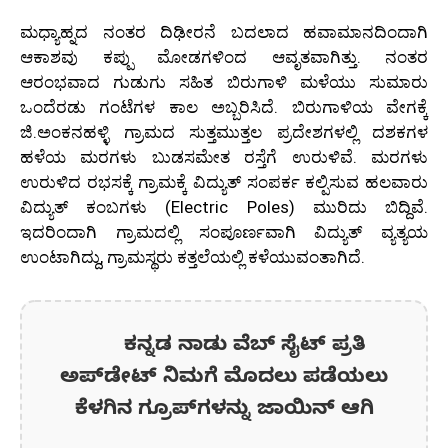
ಮಧ್ಯಾಹ್ನದ ನಂತರ ದಿಢೀರನೆ ಬದಲಾದ ಹವಾಮಾನದಿಂದಾಗಿ
ಆಕಾಶವು ಕಪ್ಪು ಮೋಡಗಳಿಂದ ಆವೃತವಾಗಿತ್ತು. ನಂತರ
ಆರಂಭವಾದ ಗುಡುಗು ಸಹಿತ ಬಿರುಗಾಳಿ ಮಳೆಯು ಸುಮಾರು
ಒಂದೆರಡು ಗಂಟೆಗಳ ಕಾಲ ಅಬ್ಬರಿಸಿದೆ. ಬಿರುಗಾಳಿಯ ವೇಗಕ್ಕೆ
ಜಿ.ಅಂಕನಹಳ್ಳಿ ಗ್ರಾಮದ ಸುತ್ತಮುತ್ತಲ ಪ್ರದೇಶಗಳಲ್ಲಿ ದಶಕಗಳ
ಹಳೆಯ ಮರಗಳು ಬುಡಸಮೇತ ರಸ್ತೆಗೆ ಉರುಳಿವೆ. ಮರಗಳು
ಉರುಳಿದ ರಭಸಕ್ಕೆ ಗ್ರಾಮಕ್ಕೆ ವಿದ್ಯುತ್ ಸಂಪರ್ಕ ಕಲ್ಪಿಸುವ ಹಲವಾರು
ವಿದ್ಯುತ್ ಕಂಬಗಳು (Electric Poles) ಮುರಿದು ಬಿದ್ದಿವೆ.
ಇದರಿಂದಾಗಿ ಗ್ರಾಮದಲ್ಲಿ ಸಂಪೂರ್ಣವಾಗಿ ವಿದ್ಯುತ್ ವ್ಯತ್ಯಯ
ಉಂಟಾಗಿದ್ದು, ಗ್ರಾಮಸ್ಥರು ಕತ್ತಲೆಯಲ್ಲಿ ಕಳೆಯುವಂತಾಗಿದೆ.
ಕನ್ನಡ ನಾಡು ವೆಬ್ ಸೈಟ್ ಪ್ರತಿ
ಅಪ್‌ಡೇಟ್‌ ನಿಮಗೆ ಮೊದಲು ಪಡೆಯಲು
ಕೆಳಗಿನ ಗ್ರೂಪ್‌ಗಳನ್ನು ಜಾಯಿನ್ ಆಗಿ