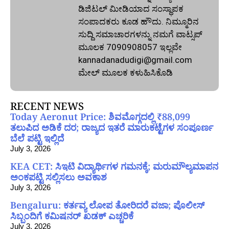
ಡಿಜಿಟಲ್‌ ಮೀಡಿಯಾದ ಸಂಸ್ಥಾಪಕ
ಸಂಪಾದಕರು ಕೂಡ ಹೌದು. ನಿಮ್ಮೂರಿನ
ಸುದ್ದಿ ಸಮಾಚಾರಗಳನ್ನು ನಮಗೆ ವಾಟ್ಸಪ್‌
ಮೂಲಕ 7090908057 ಇಲ್ಲವೇ
kannadanadudigi@gmail.com
ಮೇಲ್‌ ಮೂಲಕ ಕಳುಹಿಸಿಕೊಡಿ
RECENT NEWS
Today Aeronut Price: ಶಿವಮೊಗ್ಗದಲ್ಲಿ ₹88,099
ತಲುಪಿದ ಅಡಿಕೆ ದರ; ರಾಜ್ಯದ ಇತರೆ ಮಾರುಕಟ್ಟೆಗಳ ಸಂಪೂರ್ಣ
ಬೆಲೆ ಪಟ್ಟಿ ಇಲ್ಲಿದೆ
July 3, 2026
KEA CET: ಸಿಇಟಿ ವಿದ್ಯಾರ್ಥಿಗಳ ಗಮನಕ್ಕೆ; ಮರುಮೌಲ್ಯಮಾಪನ
ಅಂಕಪಟ್ಟಿ ಸಲ್ಲಿಸಲು ಅವಕಾಶ
July 3, 2026
Bengaluru: ಕರ್ತವ್ಯ ಲೋಪ ತೋರಿದರೆ ವಜಾ; ಪೊಲೀಸ್
ಸಿಬ್ಬಂದಿಗೆ ಕಮಿಷನರ್ ಖಡಕ್ ಎಚ್ಚರಿಕೆ
July 3, 2026