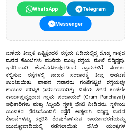
WhatsApp
Telegram
Messenger
ಮಳೆಯ ತೀವ್ರತೆ ಎಷ್ಟಿತ್ತೆಂದರೆ ರಸ್ತೆಯ ಬದಿಯಲ್ಲಿದ್ದ ದೊಡ್ಡ ಗಾತ್ರದ
ಮರದ ಕೊಂಬೆಗಳು ಮುರಿದು ಮುಖ್ಯ ರಸ್ತೆಯ ಮೇಲೆ ಬಿದ್ದಿದ್ದವು.
ಇದರಿಂದಾಗಿ ಹೊಳೆನರಸೀಪುರದಿಂದ ಗ್ರಾಮಗಳಿಗೆ ಸಂಪರ್ಕ
ಕಲ್ಪಿಸುವ ರಸ್ತೆಗಳಲ್ಲಿ ವಾಹನ ಸಂಚಾರಕ್ಕೆ ತೀವ್ರ ಅಡಚಣೆ
ಉಂಟಾಯಿತು. ವಾಹನ ಸವಾರರು ಗಂಟೆಗಟ್ಟಲೆ ರಸ್ತೆಯಲ್ಲೇ
ಕಾಯುವ ಪರಿಸ್ಥಿತಿ ನಿರ್ಮಾಣವಾಗಿತ್ತು. ವಿಷಯ ತಿಳಿದ ಕೂಡಲೇ
ಕಾರ್ಯಪ್ರವೃತ್ತರಾದ ಗ್ರಾಮ ಪಂಚಾಯತ್ (Gram Panchayat)
ಅಧಿಕಾರಿಗಳು ಮತ್ತು ಸಿಬ್ಬಂದಿ ಸ್ಥಳಕ್ಕೆ ಭೇಟಿ ನೀಡಿದರು. ಸ್ಥಳೀಯ
ಯುವಕರ ನೆರವಿನೊಂದಿಗೆ ರಸ್ತೆಗೆ ಅಡ್ಡಲಾಗಿ ಬಿದ್ದಿದ್ದ ಮರದ
ಕೊಂಬೆಗಳನ್ನು ಕತ್ತರಿಸಿ ತೆರವುಗೊಳಿಸುವ ಕಾರ್ಯಾಚರಣೆಯನ್ನು
ಯುದ್ಧೋಪಾದಿಯಲ್ಲಿ ನಡೆಸಲಾಯಿತು. ಜೆಸಿಬಿ ಯಂತ್ರಗಳ