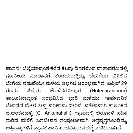
ಹಾಸನ : ಜಿಲ್ಲೆಯಾದ್ಯಂತ ಕಳೆದ ಕೆಲವು ದಿನಗಳಿಂದ ವಾತಾವರಣದಲ್ಲಿ
ಗಣನೀಯ ಬದಲಾವಣೆ ಕಂಡುಬರುತ್ತಿದ್ದು, ಬೇಸಿಗೆಯ ಬಿಸಿಲಿನ
ಬೇಗೆಯ ನಡುವೆಯೇ ಮಳೆಯ ಆರ್ಭಟ ಆರಂಭವಾಗಿದೆ. ಏಪ್ರಿಲ್ 29
ರಂದು ಜಿಲ್ಲೆಯ ಹೊಳೆನರಸೀಪುರ (Holenarasipura)
ತಾಲೂಕಿನಾದ್ಯಂತ ಸಂಭವಿಸಿದ ಭಾರಿ ಮಳೆಯು ಸಾರ್ವಜನಿಕ
ಜೀವನದ ಮೇಲೆ ತೀವ್ರ ಪರಿಣಾಮ ಬೀರಿದೆ. ವಿಶೇಷವಾಗಿ ತಾಲೂಕಿನ
ಜಿ.ಅಂಕನಹಳ್ಳಿ (G. Ankanahalli) ಗ್ರಾಮದಲ್ಲಿ ಬಿರುಗಾಳಿ ಸಹಿತ
ಸುರಿದ ಮಳೆಗೆ ಜನಜೀವನ ಸಂಪೂರ್ಣವಾಗಿ ಅಸ್ತವ್ಯಸ್ತಗೊಂಡಿದ್ದು,
ಆಸ್ತಿಪಾಸ್ತಿಗಳಿಗೆ ವ್ಯಾಪಕ ಹಾನಿ ಸಂಭವಿಸಿರುವ ಬಗ್ಗೆ ವರದಿಯಾಗಿದೆ.