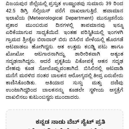
ವಿಜಯಪುರ ಜಿಲ್ಲೆಯಲ್ಲಿ ಪ್ರಸ್ತುತ ಉಷ್ಣಾಂಶವು ಸುಮಾರು 39 ರಿಂದ
42.5 ಡಿಗ್ರಿ ಸೆಲ್ಸಿಯಸ್ ವರೆಗೆ ದಾಖಲಾಗುತ್ತಿದೆ. ಹವಾಮಾನ
ಇಲಾಖೆಯ (Meteorological Department) ಮುನ್ಸೂಚನೆಯ
ಪ್ರಕಾರ ಮುಂಬರುವ ದಿನಗಳಲ್ಲಿ ತಾಪಮಾನವು ಇನ್ನೂ
ಏರಿಕೆಯಾಗುವ ಸಾಧ್ಯತೆಯಿದೆ. ಇಂತಹ ಪರಿಸ್ಥಿತಿಯಲ್ಲಿ ಇಂಗಳಗಿ
ಗ್ರಾಮದ ಶ್ರೀಶೈಲ ಬಿರಾದಾರ್ ಬಿರು ಬಿಸಿಲಿನ ವೇಳೆಯಲ್ಲಿ ಹೊರಗಡೆ
ಆಟವಾಡಲು ಹೋಗಿದ್ದನು. ಆತ ಉತ್ತಮ ಕಬಡ್ಡಿ ಪಟು ಹಾಗೂ
ಖೋಖೋ ಆಟಗಾರನಾಗಿದ್ದು ಶಾರೀರಿಕವಾಗಿ ಅತ್ಯಂತ
ಸದೃಢನಾಗಿದ್ದನು. ಆದರೆ ಪ್ರಕೃತಿಯ ವಿಕೋಪಕ್ಕೆ ಆತನ ಸದೃಢ
ದೇಹವು ಕೂಡ ಸೋಲೊಪ್ಪುವಂತಾಗಿದೆ. ಬಿಸಿಲಿನಲ್ಲಿ ಆಟವಾಡಿ
ಮನೆಗೆ ಮರಳಿದ ನಂತರ ಬಾಲಕನ ಆರೋಗ್ಯದಲ್ಲಿ ತೀವ್ರ ಏರುಪೇರು
ಕಾಣಿಸಿಕೊಂಡಿತು. ಅತಿಯಾದ ಸುಸ್ತು ಮತ್ತು ದಣಿವು
ಉಂಟಾಗಿದ್ದರಿಂದ ಬಾಲಕನನ್ನು ಕೂಡಲೇ ಸ್ಥಳೀಯ ಆಸ್ಪತ್ರೆಗೆ
ದಾಖಲಿಸಲು ಕುಟುಂಬಸ್ಥರು ಮುಂದಾದರು.
ಕನ್ನಡ ನಾಡು ವೆಬ್ ಸೈಟ್ ಪ್ರತಿ