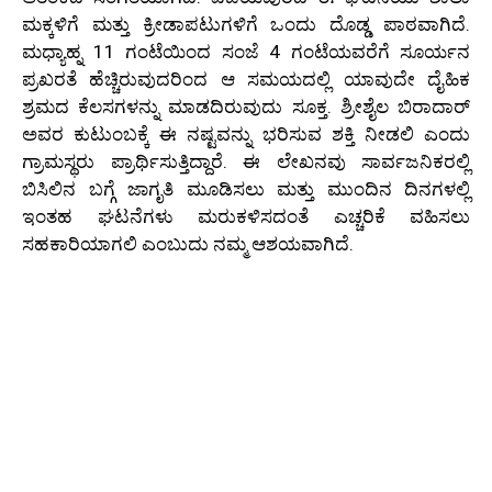
ಮಕ್ಕಳಿಗೆ ಮತ್ತು ಕ್ರೀಡಾಪಟುಗಳಿಗೆ ಒಂದು ದೊಡ್ಡ ಪಾಠವಾಗಿದೆ.
ಮಧ್ಯಾಹ್ನ 11 ಗಂಟೆಯಿಂದ ಸಂಜೆ 4 ಗಂಟೆಯವರೆಗೆ ಸೂರ್ಯನ
ಪ್ರಖರತೆ ಹೆಚ್ಚಿರುವುದರಿಂದ ಆ ಸಮಯದಲ್ಲಿ ಯಾವುದೇ ದೈಹಿಕ
ಶ್ರಮದ ಕೆಲಸಗಳನ್ನು ಮಾಡದಿರುವುದು ಸೂಕ್ತ. ಶ್ರೀಶೈಲ ಬಿರಾದಾರ್
ಅವರ ಕುಟುಂಬಕ್ಕೆ ಈ ನಷ್ಟವನ್ನು ಭರಿಸುವ ಶಕ್ತಿ ನೀಡಲಿ ಎಂದು
ಗ್ರಾಮಸ್ಥರು ಪ್ರಾರ್ಥಿಸುತ್ತಿದ್ದಾರೆ. ಈ ಲೇಖನವು ಸಾರ್ವಜನಿಕರಲ್ಲಿ
ಬಿಸಿಲಿನ ಬಗ್ಗೆ ಜಾಗೃತಿ ಮೂಡಿಸಲು ಮತ್ತು ಮುಂದಿನ ದಿನಗಳಲ್ಲಿ
ಇಂತಹ ಘಟನೆಗಳು ಮರುಕಳಿಸದಂತೆ ಎಚ್ಚರಿಕೆ ವಹಿಸಲು
ಸಹಕಾರಿಯಾಗಲಿ ಎಂಬುದು ನಮ್ಮ ಆಶಯವಾಗಿದೆ.