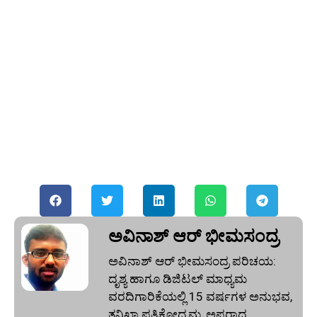
ಅವಿನಾಶ್‌ ಆರ್‌ ಭೀಮಸಂದ್ರ
ಅವಿನಾಶ್‌ ಆರ್‌ ಭೀಮಸಂದ್ರ ಪರಿಚಯ:
ದೃಶ್ಯ ಹಾಗೂ ಡಿಜಿಟಲ್ ಮಾಧ್ಯಮ
ವರದಿಗಾರಿಕೆಯಲ್ಲಿ 15 ವರ್ಷಗಳ ಅನುಭವ,
ತನಿಖಾ ಪತ್ರಿಕೋದ್ಯಮ, ಅಪರಾಧ