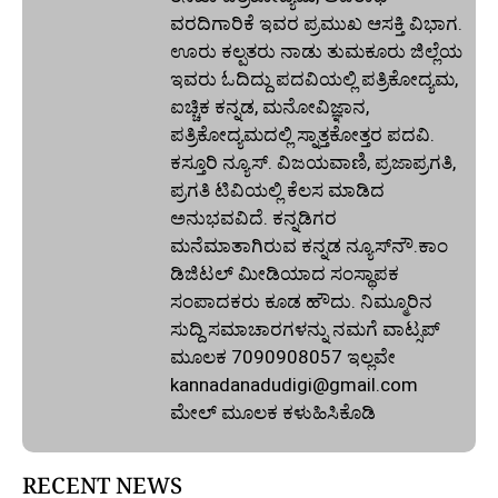
ವರದಿಗಾರಿಕೆ ಇವರ ಪ್ರಮುಖ ಆಸಕ್ತಿ ವಿಭಾಗ.
ಊರು ಕಲ್ಪತರು ನಾಡು ತುಮಕೂರು ಜಿಲ್ಲೆಯ
ಇವರು ಓದಿದ್ದು ಪದವಿಯಲ್ಲಿ ಪತ್ರಿಕೋದ್ಯಮ,
ಐಚ್ಚಿಕ ಕನ್ನಡ, ಮನೋವಿಜ್ಞಾನ,
ಪತ್ರಿಕೋದ್ಯಮದಲ್ಲಿ ಸ್ನಾತ್ತಕೋತ್ತರ ಪದವಿ.
ಕಸ್ತೂರಿ ನ್ಯೂಸ್‌. ವಿಜಯವಾಣಿ, ಪ್ರಜಾಪ್ರಗತಿ,
ಪ್ರಗತಿ ಟಿವಿಯಲ್ಲಿ ಕೆಲಸ ಮಾಡಿದ
ಅನುಭವವಿದೆ. ಕನ್ನಡಿಗರ
ಮನೆಮಾತಾಗಿರುವ ಕನ್ನಡ ನ್ಯೂಸ್‌ನೌ.ಕಾಂ
ಡಿಜಿಟಲ್‌ ಮೀಡಿಯಾದ ಸಂಸ್ಥಾಪಕ
ಸಂಪಾದಕರು ಕೂಡ ಹೌದು. ನಿಮ್ಮೂರಿನ
ಸುದ್ದಿ ಸಮಾಚಾರಗಳನ್ನು ನಮಗೆ ವಾಟ್ಸಪ್‌
ಮೂಲಕ 7090908057 ಇಲ್ಲವೇ
kannadanadudigi@gmail.com
ಮೇಲ್‌ ಮೂಲಕ ಕಳುಹಿಸಿಕೊಡಿ
RECENT NEWS