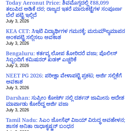
Today Aeronut Price: ಶಿವಮೊಗ್ಗದಲ್ಲಿ ₹88,099
ತಲುಪಿದ ಅಡಿಕೆ ದರ; ರಾಜ್ಯದ ಇತರೆ ಮಾರುಕಟ್ಟೆಗಳ ಸಂಪೂರ್ಣ
ಬೆಲೆ ಪಟ್ಟಿ ಇಲ್ಲಿದೆ
July 3, 2026
KEA CET: ಸಿಇಟಿ ವಿದ್ಯಾರ್ಥಿಗಳ ಗಮನಕ್ಕೆ; ಮರುಮೌಲ್ಯಮಾಪನ
ಅಂಕಪಟ್ಟಿ ಸಲ್ಲಿಸಲು ಅವಕಾಶ
July 3, 2026
Bengaluru: ಕರ್ತವ್ಯ ಲೋಪ ತೋರಿದರೆ ವಜಾ; ಪೊಲೀಸ್
ಸಿಬ್ಬಂದಿಗೆ ಕಮಿಷನರ್ ಖಡಕ್ ಎಚ್ಚರಿಕೆ
July 3, 2026
NEET PG 2026: ಪರೀಕ್ಷಾ ವೇಳಾಪಟ್ಟಿ ಪ್ರಕಟ; ಅರ್ಜಿ ಸಲ್ಲಿಕೆಗೆ
ಅವಕಾಶ
July 3, 2026
Darshan: ಸುಪ್ರೀಂ ಕೋರ್ಟ್ ನಲ್ಲಿ ದರ್ಶನ್ ಜಾಮೀನು ಆದೇಶ
ಮಾರ್ಪಾಡು ಕೋರಿದ್ದ ಅರ್ಜಿ ವಜಾ
July 3, 2026
Tamil Nadu: ಸಿಎಂ ಜೋಸೆಫ್ ವಿಜಯ್ ವಿರುದ್ಧ ಅವಹೇಳನ;
ಶಾಸಕ ಅನಿತಾ ರಾಧಾಕೃಷ್ಣನ್ ಬಂಧನ