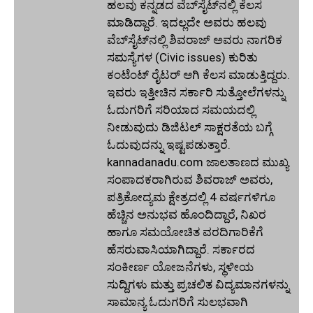
ಹಲವು ಕನ್ನಡದ ವೆಬ್‌ಸೈಟ್‌ನಲ್ಲಿ ಕೆಲಸ
ಮಾಡಿದ್ದಾರೆ. ಇದಲ್ಲದೇ ಅವರು ಹಲವು
ವೆಬ್‌ಸೈಟ್‌ನಲ್ಲಿ ಶಿವರಾಜ್ ಅವರು ನಾಗರಿಕ
ಸಮಸ್ಯೆಗಳ (Civic issues) ಕುರಿತು
ಕಂಟೆಂಟ್ ರೈಟರ್ ಆಗಿ ಕೆಲಸ ಮಾಡುತ್ತಿದ್ದರು.
ಇವರು ಇತ್ತೀಚಿನ ಸರ್ಕಾರಿ ಸುತ್ತೋಲೆಗಳನ್ನು
ಓದುಗರಿಗೆ ಸರಿಯಾದ ಸಮಯದಲ್ಲಿ
ನೀಡುವುದು ಡಿಜಿಟಲ್ ಸಾಕ್ಷರತೆಯ ಬಗ್ಗೆ
ಓದುವುದನ್ನು ಇಷ್ಟಪಡುತ್ತಾರೆ.
kannadanadu.com ಜಾಲತಾಣದ ಮುಖ್ಯ
ಸಂಪಾದಕರಾಗಿರುವ ಶಿವರಾಜ್ ಅವರು,
ಪತ್ರಿಕೋದ್ಯಮ ಕ್ಷೇತ್ರದಲ್ಲಿ 4 ವರ್ಷಗಳಿಗೂ
ಹೆಚ್ಚಿನ ಅನುಭವ ಹೊಂದಿದ್ದಾರೆ, ನಿಖರ
ಹಾಗೂ ಸಮಯೋಚಿತ ವರದಿಗಾರಿಕೆಗೆ
ಹೆಸರುವಾಸಿಯಾಗಿದ್ದಾರೆ. ಸರ್ಕಾರದ
ಸಂಕೀರ್ಣ ಯೋಜನೆಗಳು, ಸ್ಥಳೀಯ
ಸುದ್ದಿಗಳು ಮತ್ತು ಪ್ರಚಲಿತ ವಿದ್ಯಮಾನಗಳನ್ನು
ಸಾಮಾನ್ಯ ಓದುಗರಿಗೆ ಸುಲಭವಾಗಿ