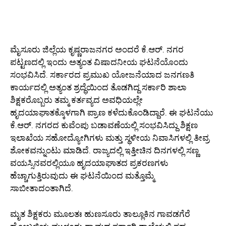
ಮೈಸೂರು ಜಿಲ್ಲೆಯ ಕೃಷ್ಣರಾಜನಗರ ಅಂದರೆ ಕೆ.ಆರ್. ನಗರ
ಪಟ್ಟಣದಲ್ಲಿ ಇಂದು ಅತ್ಯಂತ ವಿಷಾದನೀಯ ಘಟನೆಯೊಂದು
ಸಂಭವಿಸಿದೆ. ಸರ್ಕಾರದ ಪ್ರಮುಖ ಯೋಜನೆಯಾದ ಜನಗಣತಿ
ಕಾರ್ಯದಲ್ಲಿ ಅತ್ಯಂತ ಶ್ರದ್ಧೆಯಿಂದ ತೊಡಗಿದ್ದ ಸರ್ಕಾರಿ ಶಾಲಾ
ಶಿಕ್ಷಕರೊಬ್ಬರು ತಮ್ಮ ಕರ್ತವ್ಯದ ಅವಧಿಯಲ್ಲೇ
ಹೃದಯಾಘಾತಕ್ಕೊಳಗಾಗಿ ಪ್ರಾಣ ಕಳೆದುಕೊಂಡಿದ್ದಾರೆ. ಈ ಘಟನೆಯು
ಕೆ.ಆರ್. ನಗರದ ಕುವೆಂಪು ಬಡಾವಣೆಯಲ್ಲಿ ಸಂಭವಿಸಿದ್ದು ಶಿಕ್ಷಣ
ಇಲಾಖೆಯ ಸಹೋದ್ಯೋಗಿಗಳು ಮತ್ತು ಸ್ಥಳೀಯ ನಿವಾಸಿಗಳಲ್ಲಿ ತೀವ್ರ
ಶೋಕವನ್ನುಂಟು ಮಾಡಿದೆ. ರಾಜ್ಯದಲ್ಲಿ ಇತ್ತೀಚಿನ ದಿನಗಳಲ್ಲಿ ಸಣ್ಣ
ವಯಸ್ಸಿನವರಲ್ಲಿಯೂ ಹೃದಯಾಘಾತದ ಪ್ರಕರಣಗಳು
ಹೆಚ್ಚಾಗುತ್ತಿರುವುದು ಈ ಘಟನೆಯಿಂದ ಮತ್ತೊಮ್ಮೆ
ಸಾಬೀತಾದಂತಾಗಿದೆ.
ಮೃತ ಶಿಕ್ಷಕರು ಮೂಲತಃ ಹುಣಸೂರು ತಾಲ್ಲೂಕಿನ ಗಾವಡಗೆರೆ