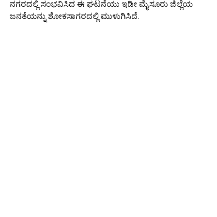
ನಗರದಲ್ಲಿ ಸಂಭವಿಸಿದ ಈ ಘಟನೆಯು ಇಡೀ ಮೈಸೂರು ಜಿಲ್ಲೆಯ
ಜನತೆಯನ್ನು ಶೋಕಸಾಗರದಲ್ಲಿ ಮುಳುಗಿಸಿದೆ.