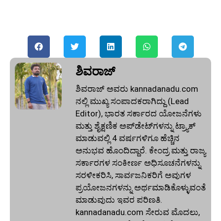
ಶಿವರಾಜ್
ಶಿವರಾಜ್ ಅವರು kannadanadu.com
ನಲ್ಲಿ ಮುಖ್ಯ ಸಂಪಾದಕರಾಗಿದ್ದು (Lead
Editor), ಭಾರತ ಸರ್ಕಾರದ ಯೋಜನೆಗಳು
ಮತ್ತು ಶೈಕ್ಷಣಿಕ ಅಪ್‌ಡೇಟ್‌ಗಳನ್ನು ಟ್ರ್ಯಾಕ್
ಮಾಡುವಲ್ಲಿ 4 ವರ್ಷಗಳಿಗೂ ಹೆಚ್ಚಿನ
ಅನುಭವ ಹೊಂದಿದ್ದಾರೆ. ಕೇಂದ್ರ ಮತ್ತು ರಾಜ್ಯ
ಸರ್ಕಾರಗಳ ಸಂಕೀರ್ಣ ಅಧಿಸೂಚನೆಗಳನ್ನು
ಸರಳೀಕರಿಸಿ, ಸಾರ್ವಜನಿಕರಿಗೆ ಅವುಗಳ
ಪ್ರಯೋಜನಗಳನ್ನು ಅರ್ಥಮಾಡಿಕೊಳ್ಳುವಂತೆ
ಮಾಡುವುದು ಇವರ ಪರಿಣತಿ.
kannadanadu.com ಸೇರುವ ಮೊದಲು,