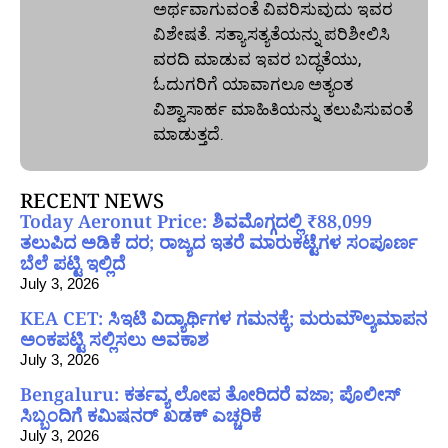
ಅರ್ಥವಾಗುವಂತೆ ವಿವರಿಸುವುದು ಇವರ
ವಿಶೇಷತೆ. ಸತ್ಯಾಸತ್ಯತೆಯನ್ನು ಪರಿಶೀಲಿಸಿ
ವರದಿ ಮಾಡುವ ಇವರ ಬದ್ಧತೆಯು,
ಓದುಗರಿಗೆ ಯಾವಾಗಲೂ ಅತ್ಯಂತ
ವಿಶ್ವಾಸಾರ್ಹ ಮಾಹಿತಿಯನ್ನು ತಲುಪಿಸುವಂತೆ
ಮಾಡುತ್ತದೆ.
RECENT NEWS
Today Aeronut Price: ಶಿವಮೊಗ್ಗದಲ್ಲಿ ₹88,099
ತಲುಪಿದ ಅಡಿಕೆ ದರ; ರಾಜ್ಯದ ಇತರೆ ಮಾರುಕಟ್ಟೆಗಳ ಸಂಪೂರ್ಣ
ಬೆಲೆ ಪಟ್ಟಿ ಇಲ್ಲಿದೆ
July 3, 2026
KEA CET: ಸಿಇಟಿ ವಿದ್ಯಾರ್ಥಿಗಳ ಗಮನಕ್ಕೆ; ಮರುಮೌಲ್ಯಮಾಪನ
ಅಂಕಪಟ್ಟಿ ಸಲ್ಲಿಸಲು ಅವಕಾಶ
July 3, 2026
Bengaluru: ಕರ್ತವ್ಯ ಲೋಪ ತೋರಿದರೆ ವಜಾ; ಪೊಲೀಸ್
ಸಿಬ್ಬಂದಿಗೆ ಕಮಿಷನರ್ ಖಡಕ್ ಎಚ್ಚರಿಕೆ
July 3, 2026