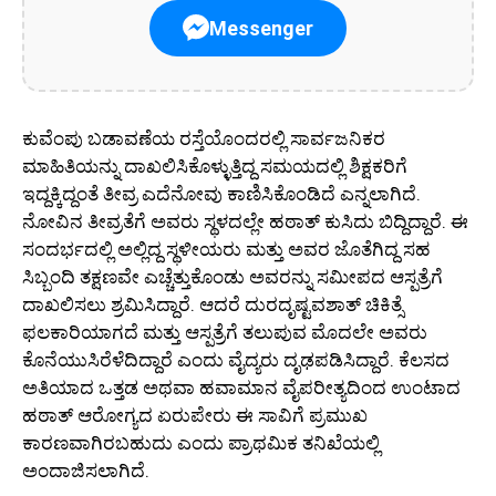
Messenger
ಕುವೆಂಪು ಬಡಾವಣೆಯ ರಸ್ತೆಯೊಂದರಲ್ಲಿ ಸಾರ್ವಜನಿಕರ
ಮಾಹಿತಿಯನ್ನು ದಾಖಲಿಸಿಕೊಳ್ಳುತ್ತಿದ್ದ ಸಮಯದಲ್ಲಿ ಶಿಕ್ಷಕರಿಗೆ
ಇದ್ದಕ್ಕಿದ್ದಂತೆ ತೀವ್ರ ಎದೆನೋವು ಕಾಣಿಸಿಕೊಂಡಿದೆ ಎನ್ನಲಾಗಿದೆ.
ನೋವಿನ ತೀವ್ರತೆಗೆ ಅವರು ಸ್ಥಳದಲ್ಲೇ ಹಠಾತ್ ಕುಸಿದು ಬಿದ್ದಿದ್ದಾರೆ. ಈ
ಸಂದರ್ಭದಲ್ಲಿ ಅಲ್ಲಿದ್ದ ಸ್ಥಳೀಯರು ಮತ್ತು ಅವರ ಜೊತೆಗಿದ್ದ ಸಹ
ಸಿಬ್ಬಂದಿ ತಕ್ಷಣವೇ ಎಚ್ಚೆತ್ತುಕೊಂಡು ಅವರನ್ನು ಸಮೀಪದ ಆಸ್ಪತ್ರೆಗೆ
ದಾಖಲಿಸಲು ಶ್ರಮಿಸಿದ್ದಾರೆ. ಆದರೆ ದುರದೃಷ್ಟವಶಾತ್ ಚಿಕಿತ್ಸೆ
ಫಲಕಾರಿಯಾಗದೆ ಮತ್ತು ಆಸ್ಪತ್ರೆಗೆ ತಲುಪುವ ಮೊದಲೇ ಅವರು
ಕೊನೆಯುಸಿರೆಳೆದಿದ್ದಾರೆ ಎಂದು ವೈದ್ಯರು ದೃಢಪಡಿಸಿದ್ದಾರೆ. ಕೆಲಸದ
ಅತಿಯಾದ ಒತ್ತಡ ಅಥವಾ ಹವಾಮಾನ ವೈಪರೀತ್ಯದಿಂದ ಉಂಟಾದ
ಹಠಾತ್ ಆರೋಗ್ಯದ ಏರುಪೇರು ಈ ಸಾವಿಗೆ ಪ್ರಮುಖ
ಕಾರಣವಾಗಿರಬಹುದು ಎಂದು ಪ್ರಾಥಮಿಕ ತನಿಖೆಯಲ್ಲಿ
ಅಂದಾಜಿಸಲಾಗಿದೆ.