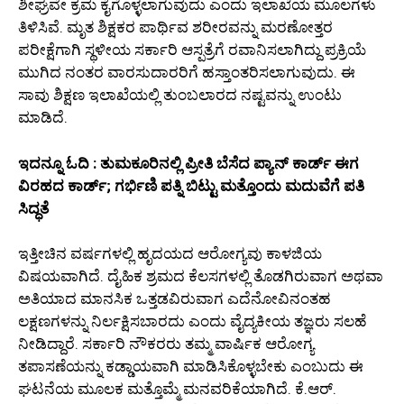
ಶೀಘ್ರವೇ ಕ್ರಮ ಕೈಗೊಳ್ಳಲಾಗುವುದು ಎಂದು ಇಲಾಖೆಯ ಮೂಲಗಳು
ತಿಳಿಸಿವೆ. ಮೃತ ಶಿಕ್ಷಕರ ಪಾರ್ಥಿವ ಶರೀರವನ್ನು ಮರಣೋತ್ತರ
ಪರೀಕ್ಷೆಗಾಗಿ ಸ್ಥಳೀಯ ಸರ್ಕಾರಿ ಆಸ್ಪತ್ರೆಗೆ ರವಾನಿಸಲಾಗಿದ್ದು ಪ್ರಕ್ರಿಯೆ
ಮುಗಿದ ನಂತರ ವಾರಸುದಾರರಿಗೆ ಹಸ್ತಾಂತರಿಸಲಾಗುವುದು. ಈ
ಸಾವು ಶಿಕ್ಷಣ ಇಲಾಖೆಯಲ್ಲಿ ತುಂಬಲಾರದ ನಷ್ಟವನ್ನು ಉಂಟು
ಮಾಡಿದೆ.
ಇದನ್ನೂ ಓದಿ : ತುಮಕೂರಿನಲ್ಲಿ ಪ್ರೀತಿ ಬೆಸೆದ ಪ್ಯಾನ್ ಕಾರ್ಡ್ ಈಗ
ವಿರಹದ ಕಾರ್ಡ್; ಗರ್ಭಿಣಿ ಪತ್ನಿ ಬಿಟ್ಟು ಮತ್ತೊಂದು ಮದುವೆಗೆ ಪತಿ
ಸಿದ್ಧತೆ
ಇತ್ತೀಚಿನ ವರ್ಷಗಳಲ್ಲಿ ಹೃದಯದ ಆರೋಗ್ಯವು ಕಾಳಜಿಯ
ವಿಷಯವಾಗಿದೆ. ದೈಹಿಕ ಶ್ರಮದ ಕೆಲಸಗಳಲ್ಲಿ ತೊಡಗಿರುವಾಗ ಅಥವಾ
ಅತಿಯಾದ ಮಾನಸಿಕ ಒತ್ತಡವಿರುವಾಗ ಎದೆನೋವಿನಂತಹ
ಲಕ್ಷಣಗಳನ್ನು ನಿರ್ಲಕ್ಷಿಸಬಾರದು ಎಂದು ವೈದ್ಯಕೀಯ ತಜ್ಞರು ಸಲಹೆ
ನೀಡಿದ್ದಾರೆ. ಸರ್ಕಾರಿ ನೌಕರರು ತಮ್ಮ ವಾರ್ಷಿಕ ಆರೋಗ್ಯ
ತಪಾಸಣೆಯನ್ನು ಕಡ್ಡಾಯವಾಗಿ ಮಾಡಿಸಿಕೊಳ್ಳಬೇಕು ಎಂಬುದು ಈ
ಘಟನೆಯ ಮೂಲಕ ಮತ್ತೊಮ್ಮೆ ಮನವರಿಕೆಯಾಗಿದೆ. ಕೆ.ಆರ್.