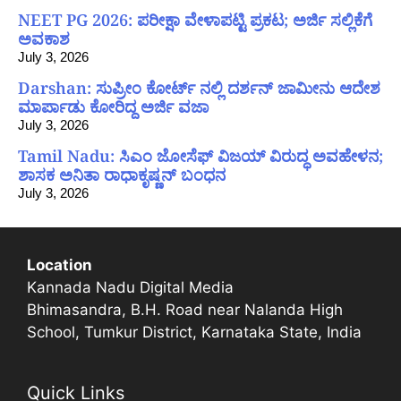
NEET PG 2026: ಪರೀಕ್ಷಾ ವೇಳಾಪಟ್ಟಿ ಪ್ರಕಟ; ಅರ್ಜಿ ಸಲ್ಲಿಕೆಗೆ
ಅವಕಾಶ
July 3, 2026
Darshan: ಸುಪ್ರೀಂ ಕೋರ್ಟ್ ನಲ್ಲಿ ದರ್ಶನ್ ಜಾಮೀನು ಆದೇಶ
ಮಾರ್ಪಾಡು ಕೋರಿದ್ದ ಅರ್ಜಿ ವಜಾ
July 3, 2026
Tamil Nadu: ಸಿಎಂ ಜೋಸೆಫ್ ವಿಜಯ್ ವಿರುದ್ಧ ಅವಹೇಳನ;
ಶಾಸಕ ಅನಿತಾ ರಾಧಾಕೃಷ್ಣನ್ ಬಂಧನ
July 3, 2026
Location
Kannada Nadu Digital Media
Bhimasandra, B.H. Road near Nalanda High
School, Tumkur District, Karnataka State, India
Quick Links