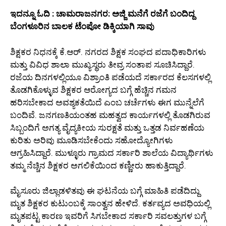
ಇದನ್ನೂ ಓದಿ : ಚಾಮರಾಜನಗರ: ಅಜ್ಜಿ ಮನೆಗೆ ರಜೆಗೆ ಬಂದಿದ್ದ
ಬೆಂಗಳೂರಿನ ಬಾಲಕ ಟೆಂಪೋ ಡಿಕ್ಕಿಯಾಗಿ ಸಾವು
ಶಿಕ್ಷಕರ ನಿಧನಕ್ಕೆ ಕೆ.ಆರ್. ನಗರದ ಶಿಕ್ಷಕ ಸಂಘದ ಪದಾಧಿಕಾರಿಗಳು
ಮತ್ತು ವಿವಿಧ ಶಾಲಾ ಮುಖ್ಯಸ್ಥರು ತೀವ್ರ ಸಂತಾಪ ಸೂಚಿಸಿದ್ದಾರೆ.
ರಜೆಯ ದಿನಗಳಲ್ಲಿಯೂ ವಿಶ್ರಾಂತಿ ಪಡೆಯದೆ ಸರ್ಕಾರದ ಕೆಲಸಗಳಲ್ಲಿ
ತೊಡಗಿಕೊಳ್ಳುವ ಶಿಕ್ಷಕರ ಆರೋಗ್ಯದ ಬಗ್ಗೆ ಹೆಚ್ಚಿನ ಗಮನ
ಹರಿಸಬೇಕಾದ ಅವಶ್ಯಕತೆಯಿದೆ ಎಂಬ ಚರ್ಚೆಗಳು ಈಗ ಮುನ್ನೆಲೆಗೆ
ಬಂದಿವೆ. ಜನಗಣತಿಯಂತಹ ಮಹತ್ವದ ಕಾರ್ಯಗಳಲ್ಲಿ ತೊಡಗಿರುವ
ಸಿಬ್ಬಂದಿಗೆ ಅಗತ್ಯ ವೈದ್ಯಕೀಯ ಸುರಕ್ಷತೆ ಮತ್ತು ಒತ್ತಡ ನಿರ್ವಹಣೆಯ
ಕುರಿತು ಅರಿವು ಮೂಡಿಸಬೇಕೆಂದು ಸಹೋದ್ಯೋಗಿಗಳು
ಆಗ್ರಹಿಸಿದ್ದಾರೆ. ಮುಳ್ಳೂರು ಗ್ರಾಮದ ಸರ್ಕಾರಿ ಶಾಲೆಯ ವಿದ್ಯಾರ್ಥಿಗಳು
ತಮ್ಮ ನೆಚ್ಚಿನ ಶಿಕ್ಷಕರ ಅಗಲಿಕೆಯಿಂದ ಕಣ್ಣೀರು ಹಾಕುತ್ತಿದ್ದಾರೆ.
ಮೈಸೂರು ಜಿಲ್ಲಾಡಳಿತವು ಈ ಘಟನೆಯ ಬಗ್ಗೆ ಮಾಹಿತಿ ಪಡೆದಿದ್ದು
ಮೃತ ಶಿಕ್ಷಕರ ಕುಟುಂಬಕ್ಕೆ ಸಾಂತ್ವನ ಹೇಳಿದೆ. ಕರ್ತವ್ಯದ ಅವಧಿಯಲ್ಲಿ
ಮೃತಪಟ್ಟ ಕಾರಣ ಇವರಿಗೆ ಸಿಗಬೇಕಾದ ಸರ್ಕಾರಿ ಸವಲತ್ತುಗಳ ಬಗ್ಗೆ