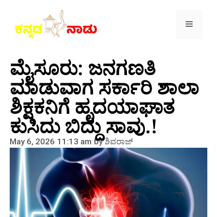
ಮೈಸೂರು: ಜನಗಣತಿ
ಮಾಡುವಾಗ ಸರ್ಕಾರಿ ಶಾಲಾ
ಶಿಕ್ಷಕನಿಗೆ ಹೃದಯಾಘಾತ
ಕುಸಿದು ಬಿದ್ದು ಸಾವು.!
May 6, 2026
11:13 am
by
ಶಿವರಾಜ್