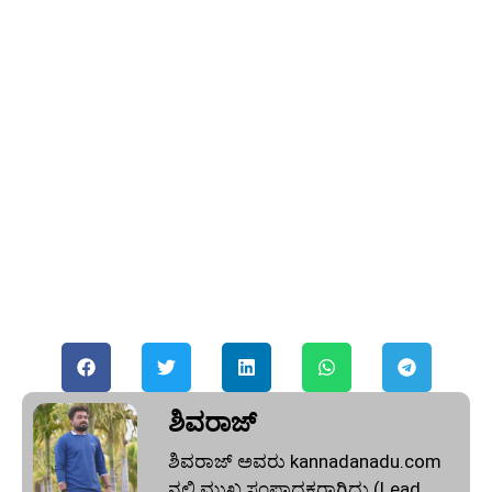
ಶಿವರಾಜ್
ಶಿವರಾಜ್ ಅವರು kannadanadu.com
ನಲ್ಲಿ ಮುಖ್ಯ ಸಂಪಾದಕರಾಗಿದ್ದು (Lead