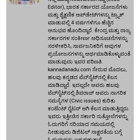
Editor), ಭಾರತ ಸರ್ಕಾರದ ಯೋಜನೆಗಳು
ಮತ್ತು ಶೈಕ್ಷಣಿಕ ಅಪ್‌ಡೇಟ್‌ಗಳನ್ನು ಟ್ರ್ಯಾಕ್
ಮಾಡುವಲ್ಲಿ 4 ವರ್ಷಗಳಿಗೂ ಹೆಚ್ಚಿನ
ಅನುಭವ ಹೊಂದಿದ್ದಾರೆ. ಕೇಂದ್ರ ಮತ್ತು ರಾಜ್ಯ
ಸರ್ಕಾರಗಳ ಸಂಕೀರ್ಣ ಅಧಿಸೂಚನೆಗಳನ್ನು
ಸರಳೀಕರಿಸಿ, ಸಾರ್ವಜನಿಕರಿಗೆ ಅವುಗಳ
ಪ್ರಯೋಜನಗಳನ್ನು ಅರ್ಥಮಾಡಿಕೊಳ್ಳುವಂತೆ
ಮಾಡುವುದು ಇವರ ಪರಿಣತಿ.
kannadanadu.com ಸೇರುವ ಮೊದಲು,
ಹಲವು ಕನ್ನಡದ ವೆಬ್‌ಸೈಟ್‌ನಲ್ಲಿ ಕೆಲಸ
ಮಾಡಿದ್ದಾರೆ. ಇದಲ್ಲದೇ ಅವರು ಹಲವು
ವೆಬ್‌ಸೈಟ್‌ನಲ್ಲಿ ಶಿವರಾಜ್ ಅವರು ನಾಗರಿಕ
ಸಮಸ್ಯೆಗಳ (Civic issues) ಕುರಿತು
ಕಂಟೆಂಟ್ ರೈಟರ್ ಆಗಿ ಕೆಲಸ ಮಾಡುತ್ತಿದ್ದರು.
ಇವರು ಇತ್ತೀಚಿನ ಸರ್ಕಾರಿ ಸುತ್ತೋಲೆಗಳನ್ನು
ಓದುಗರಿಗೆ ಸರಿಯಾದ ಸಮಯದಲ್ಲಿ
ನೀಡುವುದು ಡಿಜಿಟಲ್ ಸಾಕ್ಷರತೆಯ ಬಗ್ಗೆ
ಓದುವುದನ್ನು ಇಷ್ಟಪಡುತ್ತಾರೆ.