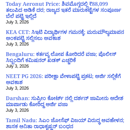
Today Aeronut Price: ಶಿವಮೊಗ್ಗದಲ್ಲಿ ₹88,099
ತಲುಪಿದ ಅಡಿಕೆ ದರ; ರಾಜ್ಯದ ಇತರೆ ಮಾರುಕಟ್ಟೆಗಳ ಸಂಪೂರ್ಣ
ಬೆಲೆ ಪಟ್ಟಿ ಇಲ್ಲಿದೆ
July 3, 2026
KEA CET: ಸಿಇಟಿ ವಿದ್ಯಾರ್ಥಿಗಳ ಗಮನಕ್ಕೆ; ಮರುಮೌಲ್ಯಮಾಪನ
ಅಂಕಪಟ್ಟಿ ಸಲ್ಲಿಸಲು ಅವಕಾಶ
July 3, 2026
Bengaluru: ಕರ್ತವ್ಯ ಲೋಪ ತೋರಿದರೆ ವಜಾ; ಪೊಲೀಸ್
ಸಿಬ್ಬಂದಿಗೆ ಕಮಿಷನರ್ ಖಡಕ್ ಎಚ್ಚರಿಕೆ
July 3, 2026
NEET PG 2026: ಪರೀಕ್ಷಾ ವೇಳಾಪಟ್ಟಿ ಪ್ರಕಟ; ಅರ್ಜಿ ಸಲ್ಲಿಕೆಗೆ
ಅವಕಾಶ
July 3, 2026
Darshan: ಸುಪ್ರೀಂ ಕೋರ್ಟ್ ನಲ್ಲಿ ದರ್ಶನ್ ಜಾಮೀನು ಆದೇಶ
ಮಾರ್ಪಾಡು ಕೋರಿದ್ದ ಅರ್ಜಿ ವಜಾ
July 3, 2026
Tamil Nadu: ಸಿಎಂ ಜೋಸೆಫ್ ವಿಜಯ್ ವಿರುದ್ಧ ಅವಹೇಳನ;
ಶಾಸಕ ಅನಿತಾ ರಾಧಾಕೃಷ್ಣನ್ ಬಂಧನ