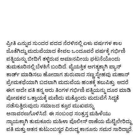
ಪ್ರೀತಿ ಎನ್ನುವ ಸುಂದರ ಪದದ ನೆರಳಿನಲ್ಲಿ ಏಳು ವರ್ಷಗಳ ಕಾಲ
ಜೊತೆಗಿದ್ದು ಮದುವೆಯಾದ ಕೇವಲ ಒಂದೂವರೆ ವರ್ಷಕ್ಕೆ ಗರ್ಭಿಣಿ
ಪತ್ನಿಯನ್ನು ಬೀದಿಗೆ ತಳ್ಳಿರುವ ಅಮಾನವೀಯ ಘಟನೆಯೊಂದು
ತುಮಕೂರಿನಲ್ಲಿ ಬೆಳಕಿಗೆ ಬಂದಿದೆ. ವೈಯಕ್ತಿಕ ಅಗತ್ಯಕ್ಕಾಗಿ ಪ್ಯಾನ್
ಕಾರ್ಡ್ ಮಾಡಿಸಲು ಹೋದಾಗ ಶುರುವಾದ ಸಣ್ಣ ಸ್ನೇಹವು ಮಹಾನ್
ಪ್ರೇಮಕಥೆಯಾಗಿ ಬದಲಾಗಿ ಮದುವೆಯ ಹಂತಕ್ಕೆ ತಲುಪಿತ್ತು. ಆದರೆ
ಈಗ ಅದೇ ಪತಿ ತನ್ನ ಆರು ತಿಂಗಳ ಗರ್ಭಿಣಿ ಪತ್ನಿಯನ್ನು ದೂರ ಮಾಡಿ
ಪೋಷಕರ ಒತ್ತಾಯಕ್ಕೆ ಮಣಿದು ಮತ್ತೊಂದು ಮದುವೆಗೆ ಸಿದ್ಧತೆ
ನಡೆಸುತ್ತಿರುವುದು ಸಮಾಜದ ಕ್ರೂರ ಮುಖವನ್ನು
ಅನಾವರಣಗೊಳಿಸಿದೆ. ಈ ಸಂಬಂಧ ಸಂತ್ರಸ್ತ ಮಹಿಳೆಯು
ನ್ಯಾಯಕ್ಕಾಗಿ ತುಮಕೂರು ಮಹಿಳಾ ಪೊಲೀಸ್ ಠಾಣೆಯ ಮೆಟ್ಟಿಲೇರಿದ್ದು
ಪತಿ ಮತ್ತು ಆತನ ಕುಟುಂಬಸ್ಥರ ವಿರುದ್ಧ ಕಾನೂನು ಸಮರ ಸಾರಿದ್ದಾರೆ.