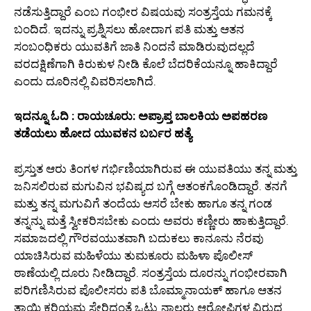
ನಡೆಸುತ್ತಿದ್ದಾರೆ ಎಂಬ ಗಂಭೀರ ವಿಷಯವು ಸಂತ್ರಸ್ತೆಯ ಗಮನಕ್ಕೆ
ಬಂದಿದೆ. ಇದನ್ನು ಪ್ರಶ್ನಿಸಲು ಹೋದಾಗ ಪತಿ ಮತ್ತು ಆತನ
ಸಂಬಂಧಿಕರು ಯುವತಿಗೆ ಜಾತಿ ನಿಂದನೆ ಮಾಡಿರುವುದಲ್ಲದೆ
ವರದಕ್ಷಿಣೆಗಾಗಿ ಕಿರುಕುಳ ನೀಡಿ ಕೊಲೆ ಬೆದರಿಕೆಯನ್ನೂ ಹಾಕಿದ್ದಾರೆ
ಎಂದು ದೂರಿನಲ್ಲಿ ವಿವರಿಸಲಾಗಿದೆ.
ಇದನ್ನೂ ಓದಿ : ರಾಯಚೂರು: ಅಪ್ರಾಪ್ತ ಬಾಲಕಿಯ ಅಪಹರಣ
ತಡೆಯಲು ಹೋದ ಯುವಕನ ಬರ್ಬರ ಹತ್ಯೆ
ಪ್ರಸ್ತುತ ಆರು ತಿಂಗಳ ಗರ್ಭಿಣಿಯಾಗಿರುವ ಈ ಯುವತಿಯು ತನ್ನ ಮತ್ತು
ಜನಿಸಲಿರುವ ಮಗುವಿನ ಭವಿಷ್ಯದ ಬಗ್ಗೆ ಆತಂಕಗೊಂಡಿದ್ದಾರೆ. ತನಗೆ
ಮತ್ತು ತನ್ನ ಮಗುವಿಗೆ ತಂದೆಯ ಆಸರೆ ಬೇಕು ಹಾಗೂ ತನ್ನ ಗಂಡ
ತನ್ನನ್ನು ಮತ್ತೆ ಸ್ವೀಕರಿಸಬೇಕು ಎಂದು ಅವರು ಕಣ್ಣೀರು ಹಾಕುತ್ತಿದ್ದಾರೆ.
ಸಮಾಜದಲ್ಲಿ ಗೌರವಯುತವಾಗಿ ಬದುಕಲು ಕಾನೂನು ನೆರವು
ಯಾಚಿಸಿರುವ ಮಹಿಳೆಯು ತುಮಕೂರು ಮಹಿಳಾ ಪೊಲೀಸ್
ಠಾಣೆಯಲ್ಲಿ ದೂರು ನೀಡಿದ್ದಾರೆ. ಸಂತ್ರಸ್ತೆಯ ದೂರನ್ನು ಗಂಭೀರವಾಗಿ
ಪರಿಗಣಿಸಿರುವ ಪೊಲೀಸರು ಪತಿ ಬೊಮ್ಮಾನಾಯಕ್ ಹಾಗೂ ಆತನ
ತಾಯಿ ಕರಿಯಮ್ಮ ಸೇರಿದಂತೆ ಒಟ್ಟು ನಾಲ್ವರು ಆರೋಪಿಗಳ ವಿರುದ್ಧ