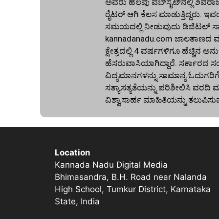
ಅವರು ಹಲವು ವೆಬ್‌ಸೈಟ್‌ನಲ್ಲಿ ಶಿವರಾ
ರೈಟರ್ ಆಗಿ ಕೆಲಸ ಮಾಡುತ್ತಿದ್ದರು. ಇವ
ಸಮಯದಲ್ಲಿ ನೀಡುವುದು ಡಿಜಿಟಲ್ ಸಾಕ್ಷ
kannadanadu.com ಜಾಲತಾಣದ ಮುಖ
ಕ್ಷೇತ್ರದಲ್ಲಿ 4 ವರ್ಷಗಳಿಗೂ ಹೆಚ್ಚಿ
ಹೆಸರುವಾಸಿಯಾಗಿದ್ದಾರೆ. ಸರ್ಕಾರದ ಸ
ವಿದ್ಯಮಾನಗಳನ್ನು ಸಾಮಾನ್ಯ ಓದುಗರಿ
ಸತ್ಯಾಸತ್ಯತೆಯನ್ನು ಪರಿಶೀಲಿಸಿ ವರ
ವಿಶ್ವಾಸಾರ್ಹ ಮಾಹಿತಿಯನ್ನು ತಲುಪಿಸು
Location
Kannada Nadu Digital Media
Bhimasandra, B.H. Road near Nalanda
High School, Tumkur District, Karnataka
State, India