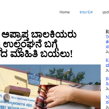
Home
ಕರ್ನಾಟಕ
ಭಾರ
4 ಅಪ್ರಾಪ್ತ ಬಾಲಕಿಯರು
R
T
 ಉಲ್ಲಂಘನೆ ಬಗ್ಗೆ
ತ
ಸಂ
ಂದ ಮಾಹಿತಿ ಬಯಲು!
Ju
K
ಮ
Ju
B
ಸ
Ju
N
ಸ
Ju