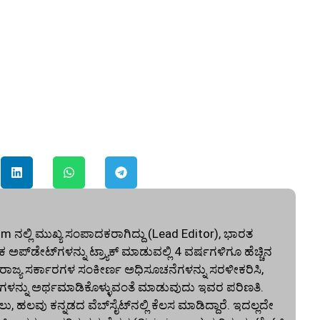
ನಲ್ಲಿ ಮುಖ್ಯ ಸಂಪಾದಕರಾಗಿದ್ದು (Lead Editor), ಭಾರತ
ಅಪ್‌ಡೇಟ್‌ಗಳನ್ನು ಟ್ರ್ಯಾಕ್ ಮಾಡುವಲ್ಲಿ 4 ವರ್ಷಗಳಿಗೂ ಹೆಚ್ಚಿನ
ು ರಾಜ್ಯ ಸರ್ಕಾರಗಳ ಸಂಕೀರ್ಣ ಅಧಿಸೂಚನೆಗಳನ್ನು ಸರಳೀಕರಿಸಿ,
ಳನ್ನು ಅರ್ಥಮಾಡಿಕೊಳ್ಳುವಂತೆ ಮಾಡುವುದು ಇವರ ಪರಿಣತಿ.
ಲವು ಕನ್ನಡದ ವೆಬ್‌ಸೈಟ್‌ನಲ್ಲಿ ಕೆಲಸ ಮಾಡಿದ್ದಾರೆ. ಇದಲ್ಲದೇ