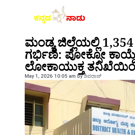
ಮಂಡ್ಯ ಜಿಲ್ಲೆಯಲ್ಲಿ 1,35
ಗರ್ಭಿಣಿ: ಪೋಕ್ಸೋ ಕಾಯ್ದೆ
ಲೋಕಾಯುಕ್ತ ತನಿಖೆಯಿ
May 1, 2026
10:05 am
by
ಶಿವರಾಜ್