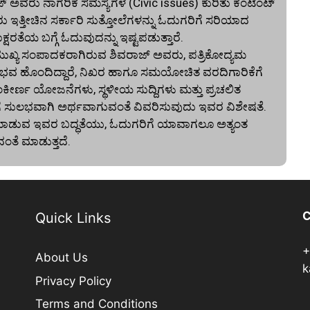
ಜ್ ಅವರು ನಾಗರಿಕ ಸಮಸ್ಯೆಗಳ (Civic issues) ಕುರಿತು ಕಂಟೆಂಟ್
ರು ಇತ್ತೀಚಿನ ಸರ್ಕಾರಿ ಸುತ್ತೋಲೆಗಳನ್ನು ಓದುಗರಿಗೆ ಸರಿಯಾದ
ರತೆಯ ಬಗ್ಗೆ ಓದುವುದನ್ನು ಇಷ್ಟಪಡುತ್ತಾರೆ.
್ಯ ಸಂಪಾದಕರಾಗಿರುವ ಶಿವರಾಜ್ ಅವರು, ಪತ್ರಿಕೋದ್ಯಮ
ನ ಅನುಭವ ಹೊಂದಿದ್ದಾರೆ, ನಿಖರ ಹಾಗೂ ಸಮಯೋಚಿತ ವರದಿಗಾರಿಕೆಗೆ
ಂಕೀರ್ಣ ಯೋಜನೆಗಳು, ಸ್ಥಳೀಯ ಸುದ್ದಿಗಳು ಮತ್ತು ಪ್ರಚಲಿತ
ಗೆ ಸುಲಭವಾಗಿ ಅರ್ಥವಾಗುವಂತೆ ವಿವರಿಸುವುದು ಇವರ ವಿಶೇಷತೆ.
ದಿ ಮಾಡುವ ಇವರ ಬದ್ಧತೆಯು, ಓದುಗರಿಗೆ ಯಾವಾಗಲೂ ಅತ್ಯಂತ
ವಂತೆ ಮಾಡುತ್ತದೆ.
C
Quick Links
+
About Us
k
Privacy Policy
Terms and Conditions