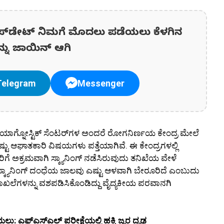
ಪ್‌ಡೇಟ್‌ ನಿಮಗೆ ಮೊದಲು ಪಡೆಯಲು ಕೆಳಗಿನ
ನ್ನು ಜಾಯಿನ್ ಆಗಿ
Telegram
Messenger
 ಡಯಾಗ್ನೋಸ್ಟಿಕ್ ಸೆಂಟರ್‌ಗಳ ಅಂದರೆ ರೋಗನಿರ್ಣಯ ಕೇಂದ್ರ ಮೇಲೆ
ಟು ಆಘಾತಕಾರಿ ವಿಷಯಗಳು ಪತ್ತೆಯಾಗಿವೆ. ಈ ಕೇಂದ್ರಗಳಲ್ಲಿ
ೆ ಅಕ್ರಮವಾಗಿ ಸ್ಕ್ಯಾನಿಂಗ್ ನಡೆಸಿರುವುದು ತನಿಖೆಯ ವೇಳೆ
ಮ ಸ್ಕ್ಯಾನಿಂಗ್ ದಂಧೆಯ ಜಾಲವು ಎಷ್ಟು ಆಳವಾಗಿ ಬೇರೂರಿದೆ ಎಂಬುದು
ಾಖಲೆಗಳನ್ನು ವಶಪಡಿಸಿಕೊಂಡಿದ್ದು ವೈದ್ಯಕೀಯ ಪರವಾನಗಿ
: ಎಫ್‌ಎಸ್‌ಎಲ್ ಪರೀಕ್ಷೆಯಲ್ಲಿ ಹಕ್ಕಿ ಜ್ವರ ದೃಢ