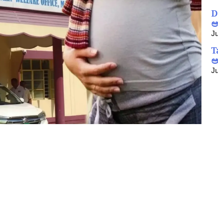
D
ಆ
Ju
T
ಅ
Ju