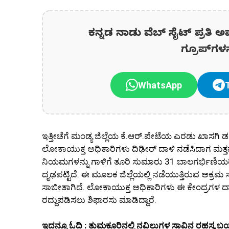
ಕನ್ನಡ ನಾಡು ವೆಬ್ ಸೈಟ್ ಪ್ರತಿ ಅ
ಗ್ರೂಪ್‌ಗಳ
WhatsApp
ಇತ್ತೀಚೆಗೆ ಮಂಡ್ಯ ಜಿಲ್ಲೆಯ ಕೆ.ಆರ್.ಪೇಟೆಯ ಎರಡು ಖಾಸಗಿ
ಲೋಕಾಯುಕ್ತ ಅಧಿಕಾರಿಗಳು ದಿಢೀರ್ ದಾಳಿ ನಡೆಸಿದಾಗ ಮತ್ತಷ್
ನಿಯಮಗಳನ್ನು ಗಾಳಿಗೆ ತೂರಿ ಸುಮಾರು 31 ಬಾಲಗರ್ಭಿಣಿಯರಿಗ
ದೃಢಪಟ್ಟಿದೆ. ಈ ಮೂಲಕ ಜಿಲ್ಲೆಯಲ್ಲಿ ನಡೆಯುತ್ತಿರುವ ಅಕ್ರ
ಸಾಬೀತಾಗಿದೆ. ಲೋಕಾಯುಕ್ತ ಅಧಿಕಾರಿಗಳು ಈ ಕೇಂದ್ರಗಳ ದ
ರದ್ದುಪಡಿಸಲು ಶಿಫಾರಸು ಮಾಡಿದ್ದಾರೆ.
ಇದನ್ನೂ ಓದಿ : ತುಮಕೂರಿನಲ್ಲಿ ನವಿಲುಗಳ ಸಾವಿನ ರಹಸ್ಯ ಬಯಲು