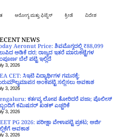
ತ
ಆರೋಗ್ಯ ಮತ್ತು ಫಿಟ್ನೆಸ್
ಕ್ರೀಡೆ
ವಿದೇಶ
ECENT NEWS
oday Aeronut Price: ಶಿವಮೊಗ್ಗದಲ್ಲಿ ₹88,099
ಲುಪಿದ ಅಡಿಕೆ ದರ; ರಾಜ್ಯದ ಇತರೆ ಮಾರುಕಟ್ಟೆಗಳ
ಪೂರ್ಣ ಬೆಲೆ ಪಟ್ಟಿ ಇಲ್ಲಿದೆ
ly 3, 2026
EA CET: ಸಿಇಟಿ ವಿದ್ಯಾರ್ಥಿಗಳ ಗಮನಕ್ಕೆ;
ರುಮೌಲ್ಯಮಾಪನ ಅಂಕಪಟ್ಟಿ ಸಲ್ಲಿಸಲು ಅವಕಾಶ
ly 3, 2026
engaluru: ಕರ್ತವ್ಯ ಲೋಪ ತೋರಿದರೆ ವಜಾ; ಪೊಲೀಸ್
ಿಬ್ಬಂದಿಗೆ ಕಮಿಷನರ್ ಖಡಕ್ ಎಚ್ಚರಿಕೆ
ly 3, 2026
EET PG 2026: ಪರೀಕ್ಷಾ ವೇಳಾಪಟ್ಟಿ ಪ್ರಕಟ; ಅರ್ಜಿ
ಲ್ಲಿಕೆಗೆ ಅವಕಾಶ
ly 3, 2026