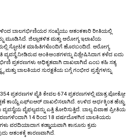
ರ್ಷಗಳಿಂದ ಬಾಲಗರ್ಭಿಣಿಯರ ಸಂಖ್ಯೆಯು ಆತಂಕಕಾರಿ ರೀತಿಯಲ್ಲಿ
್ನು ಮೂಡಿಸಿದೆ. ಜಿಲ್ಲಾಡಳಿತ ಮತ್ತು ಆರೋಗ್ಯ ಇಲಾಖೆಯ
ಯಲ್ಲಿ ಸ್ಫೋಟಕ ಮಾಹಿತಿಗಳೊಂದಿಗೆ ಹೊರಬಂದಿದೆ. ಆರೋಗ್ಯ
ಯವಸ್ಥೆ ನೀಡಿರುವ ಅಂಕಿಅಂಶಗಳನ್ನು ವಿಶ್ಲೇಷಿಸಿದಾಗ ಕಳೆದ ಐದು
ರ್ಭಿಣಿ ಪ್ರಕರಣಗಳು ಅಧಿಕೃತವಾಗಿ ದಾಖಲಾಗಿವೆ ಎಂಬ ಕಹಿ ಸತ್ಯ
್ಯ ಮತ್ತು ಬಾಲಕಿಯರ ಸುರಕ್ಷತೆಯ ಬಗ್ಗೆ ಗಂಭೀರ ಪ್ರಶ್ನೆಗಳನ್ನು
4 ಪ್ರಕರಣಗಳ ಪೈಕಿ ಕೇವಲ 674 ಪ್ರಕರಣಗಳಲ್ಲಿ ಮಾತ್ರ ಪೋಕ್ಸೋ
 ಕಾಯ್ದೆ ಎಫ್‌ಐಆರ್ ದಾಖಲಿಸಲಾಗಿದೆ. ಉಳಿದ ಅರ್ಧಕ್ಕಿಂತ ಹೆಚ್ಚು
ಸ್ಥೆಯ ವೈಫಲ್ಯವನ್ನು ಎತ್ತಿ ತೋರಿಸುತ್ತಿದೆ. ಬಾಲ್ಯ ವಿವಾಹ ಪ್ರೀತಿಯ
 ಕಾರಣಗಳಿಂದಾಗಿ 14 ರಿಂದ 18 ವರ್ಷದೊಳಗಿನ ಬಾಲಕಿಯರು
ರಣಗಳು ವರದಿಯಾದಾಗ ಕಡ್ಡಾಯವಾಗಿ ಕಾನೂನು ಕ್ರಮ
ುದು ಆತಂಕಕ್ಕೆ ಕಾರಣವಾಗಿದೆ.