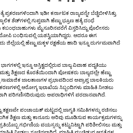
ತ್ಯೆ ಪ್ರಕರಣಗಳಿಂದಾಗಿ ಇಡೀ ಕರ್ನಾಟಕ ರಾಜ್ಯವನ್ನೇ ಬೆಚ್ಚಿಬೀಳಿಸಿತ್ತು.
 ಶೆಡ್‌ಗಳಲ್ಲಿ ಗುಪ್ತವಾಗಿ ಹೆಣ್ಣು ಭ್ರೂಣ ಹತ್ಯೆ ದಂಧೆ
ಯ ಕಬಂಧಬಾಹುಗಳು ಮೈಸೂರಿನವರೆಗೆ ವಿಸ್ತರಿಸಿದ್ದು ಪೊಲೀಸರು
ಆರೋಪಿ ಬಂಧಿಸುವಲ್ಲಿ ಯಶಸ್ವಿಯಾಗಿದ್ದರು. ಆದರೂ ಈಗ
ಿಲ್ಲೆಯಲ್ಲಿ ಹೆಣ್ಣು ಮಕ್ಕಳ ರಕ್ಷಣೆಯ ಹಾದಿ ಇನ್ನೂ ದುರ್ಗಮವಾಗಿದೆ
ಗಗಳಲ್ಲಿ ಇನ್ನೂ ಅಸ್ತಿತ್ವದಲ್ಲಿರುವ ಬಾಲ್ಯ ವಿವಾಹ ಪದ್ಧತಿಯು
ತ್ತು ಶಿಕ್ಷಣದ ಕೊರತೆಯಿಂದಾಗಿ ಪೋಷಕರು ಬಾಲ್ಯದಲ್ಲೇ ಹೆಣ್ಣು
ಗಳಲ್ಲಿ ಸಾಮಾಜಿಕ ಜಾಲತಾಣಗಳ ಪ್ರಭಾವದಿಂದ ಅಪ್ರಾಪ್ತ ಬಾಲಕಿಯರು
ಹ ಪ್ರಕರಣಗಳಲ್ಲಿ ಆರೋಗ್ಯ ಇಲಾಖೆಯ ಸಿಬ್ಬಂದಿಗಳು ಮಾಹಿತಿ ನೀಡಲು
ವಾಗಿ ಪರಿಗಣಿಸದಿರುವುದು ಅಪರಾಧಿಗಳಿಗೆ ವರದಾನವಾಗಿದೆ.
ದು ತಕ್ಷಣವೇ ಪಂಚಾಯತ್ ಮಟ್ಟದಲ್ಲಿ ಜಾಗೃತಿ ಸಮಿತಿಗಳನ್ನು ರಚಿಸಲು
 ಲೈಂಗಿಕ ಶಿಕ್ಷಣ ಮತ್ತು ಕಾನೂನು ಅರಿವು ಮೂಡಿಸುವ ಕಾರ್ಯಕ್ರಮಗಳನ್ನು
 ಪ್ರತಿಯೊಬ್ಬ ಗರ್ಭಿಣಿಯ ವಯಸ್ಸನ್ನು ಕಟ್ಟುನಿಟ್ಟಾಗಿ ಪರಿಶೀಲಿಸಲು ಮತ್ತು
ಾಹಿತಿ ನೀಡಲು ಸೂಚಿಸಲಾಗಿದೆ. ಮಾಹಿತಿ ಮುಚ್ಚಿಡುವ ಆಸ್ಪತ್ರೆಗಳ