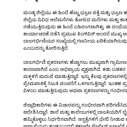
ಮಂಡ್ಯ ಜಿಲ್ಲೆಯು ಈ ಹಿಂದೆ ಹೆಣ್ಣು ಭ್ರೂಣ ಪತ್ತೆ ಮತ್ತು ಭ್ರೂಣ ಹ
ಜಿಲ್ಲೆಯ ವಿವಿಧ ಆಲೆಮನೆಗಳು ತೋಟದ ಮನೆಗಳು ಮತ್ತು ತಾತ್ಕಾಲಿಕ
ನಡೆಯುತ್ತಿರುವುದು ಈ ಹಿಂದೆ ಬಹಿರಂಗವಾಗಿತ್ತು. ಈ ದಂಧೆ
ಕಾರ್ಯಾಚರಣೆ ನಡೆಸಿ ಪ್ರಮುಖ ಕಿಂಗ್‌ಪಿನ್ ಅಂದರೆ ಮುಖ್ಯ 
ಬಾಲಗರ್ಭಿಣಿಯರ ಸಂಖ್ಯೆಯಲ್ಲಿ ಗಣನೀಯ ಏರಿಕೆಯಾಗಿರುವುದು ಜ
ಎಂಬುದನ್ನು ತೋರಿಸುತ್ತಿದೆ.
ಬಾಲಗರ್ಭಿಣಿ ಪ್ರಕರಣಗಳು ಹೆಚ್ಚಾಗಲು ಮುಖ್ಯವಾಗಿ ಗ್ರಾಮೀಣ ಭಾ
ಕಾರಣವಾಗಿದೆ ಎಂಬ ಅಭಿಪ್ರಾಯ ವ್ಯಕ್ತವಾಗಿದೆ. ಕಡು ಬಡತನ ಮ
ಮಕ್ಕಳಿಗೆ ಮದುವೆ ಮಾಡುತ್ತಿದ್ದಾರೆ. ಇನ್ನು ಕೆಲವು ಪ್ರಕರಣ
ಪ್ರೇಮಪಾಶಕ್ಕೆ ಸಿಲುಕಿ ವಂಚನೆಗೆ ಒಳಗಾಗುತ್ತಿದ್ದಾರೆ. ಇಂತ
ವಿಳಂಬ ಮಾಡುತ್ತಿರುವುದು ಅಥವಾ ಪ್ರಕರಣಗಳನ್ನು ಗಂಭೀರ
ಜಿಲ್ಲಾಧಿಕಾರಿಗಳು ಈ ವಿಚಾರವನ್ನು ಗಂಭೀರವಾಗಿ ಪರಿಗಣಿಸಿದ್
ಆದೇಶಿಸಿದ್ದಾರೆ. ಶಾಲೆ ಮತ್ತು ಕಾಲೇಜುಗಳಲ್ಲಿ ಬಾಲಕಿಯರಿಗೆ
ಹಮ್ಮಿಕೊಳ್ಳಲು ನಿರ್ಧರಿಸಲಾಗಿದೆ. ಆಸ್ಪತ್ರೆಗಳಿಗೆ ಭೇಟಿ ನೀಡುವ
ಅಪ್ರಾಪ್ತೆಯರು ಕಂಡುಬಂದಲ್ಲಿ ತಕ್ಷಣವೇ ಪೊಲೀಸ್ ಇಲಾಖೆಗೆ ಮ