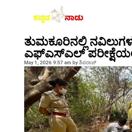
ತುಮಕೂರಿನಲ್ಲಿ ನವಿಲುಗ
ಎಫ್‌ಎಸ್‌ಎಲ್ ಪರೀಕ್ಷೆಯಲ್ಲ
May 1, 2026
9:57 am
by
ಶಿವರಾಜ್