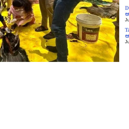
D
ಆ
Ju
T
ಅ
Ju