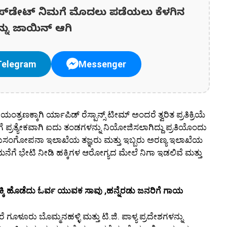
ಪ್‌ಡೇಟ್‌ ನಿಮಗೆ ಮೊದಲು ಪಡೆಯಲು ಕೆಳಗಿನ
ನ್ನು ಜಾಯಿನ್ ಆಗಿ
Telegram
Messenger
್ರಣಕ್ಕಾಗಿ ರ್ಯಾಪಿಡ್ ರೆಸ್ಪಾನ್ಸ್ ಟೀಮ್ ಅಂದರೆ ತ್ವರಿತ ಪ್ರತಿಕ್ರಿಯೆ
ಗೆ ಪ್ರತ್ಯೇಕವಾಗಿ ಐದು ತಂಡಗಳನ್ನು ನಿಯೋಜಿಸಲಾಗಿದ್ದು ಪ್ರತಿಯೊಂದು
 ಪಶುಸಂಗೋಪನಾ ಇಲಾಖೆಯ ತಜ್ಞರು ಮತ್ತು ಇಬ್ಬರು ಅರಣ್ಯ ಇಲಾಖೆಯ
ಮನೆಗೆ ಭೇಟಿ ನೀಡಿ ಹಕ್ಕಿಗಳ ಆರೋಗ್ಯದ ಮೇಲೆ ನಿಗಾ ಇಡಲಿವೆ ಮತ್ತು
ಡಿಕ್ಕಿ ಹೊಡೆದು ಓರ್ವ ಯುವಕ ಸಾವು ,ಹನ್ನೆರಡು ಜನರಿಗೆ ಗಾಯ
ೆ ಗೂಳೂರು ಬೊಮ್ಮನಹಳ್ಳಿ ಮತ್ತು ಟಿ.ಜಿ. ಪಾಳ್ಯ ಪ್ರದೇಶಗಳನ್ನು