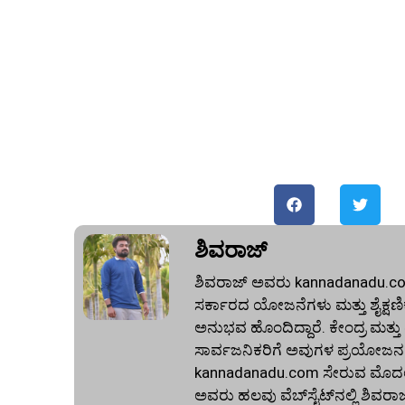
ಶಿವರಾಜ್
ಶಿವರಾಜ್ ಅವರು kannadanadu.com 
ಸರ್ಕಾರದ ಯೋಜನೆಗಳು ಮತ್ತು ಶೈಕ್ಷಣಿಕ 
ಅನುಭವ ಹೊಂದಿದ್ದಾರೆ. ಕೇಂದ್ರ ಮತ್ತ
ಸಾರ್ವಜನಿಕರಿಗೆ ಅವುಗಳ ಪ್ರಯೋಜನಗ
kannadanadu.com ಸೇರುವ ಮೊದಲು, ಹ
ಅವರು ಹಲವು ವೆಬ್‌ಸೈಟ್‌ನಲ್ಲಿ ಶಿವರಾ