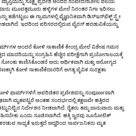
್ ವ್ಯಾಪ್ತಿಯನ್ನು ಸೂಕ್ಷ್ಮ ಪ್ರದೇಶ ಅಂದರೆ ಸಂವೇದನಾಶೀಲ ವಲಯ
 ಸುಮಾರು ಮೂವತ್ತಮೂರು ಹಳ್ಳಿಗಳ ಮೇಲೆ ನಿರಂತರ ನಿಗಾ ಇರಿಸಲು
ಗಟ್ಟಲು ಈ ಗ್ರಾಮಗಳಲ್ಲಿ ವೈಜ್ಞಾನಿಕವಾಗಿ ಡಿಸ್‌ಇನ್‌ಫೆಕ್ಟ್ ಸ್ಪ್ರೇ
ಲಾಗಿದೆ. ಇದರಿಂದ ಪರಿಸರದಲ್ಲಿರುವ ವೈರಸ್ ಹರಡುವಿಕೆಯನ್ನು
್‌ಗಳ ಅಂದರೆ ಕೋಳಿ ಸಾಕಾಣಿಕೆ ಕೇಂದ್ರ ಮೇಲೆ ವಿಶೇಷ ಗಮನ
ತದ ಮಾದರಿಯನ್ನು ಸಂಗ್ರಹಿಸಿ ಹೆಚ್ಚಿನ ಪರೀಕ್ಷೆಗಾಗಿ ಪ್ರಯೋಗಾಲಯಕ್ಕೆ
ಈ ಸೋಂಕು ಕಾಣಿಸಿಕೊಂಡರೆ ಅದು ಆರ್ಥಿಕವಾಗಿ ಮತ್ತು ಆರೋಗ್ಯದ
ಕ್ಕಾಗಿ ಕೋಳಿ ಸಾಕಾಣಿಕೆದಾರರಿಗೆ ಅಗತ್ಯ ಜೈವಿಕ ಸುರಕ್ಷತಾ
ಳಿ ಫಾರ್ಮ್‌ಗಳಿಗೆ ಅಪರಿಚಿತರ ಪ್ರವೇಶವನ್ನು ಸಂಪೂರ್ಣವಾಗಿ
ವಾಗಿ ಮೃತಪಟ್ಟರೆ ಅಂತಹ ಸಂದರ್ಭದಲ್ಲಿ ತಕ್ಷಣವೇ ಹತ್ತಿರದ
ಟ್ಟುನಿಟ್ಟಿನ ನಿರ್ದೇಶನ ನೀಡಲಾಗಿದೆ. ರೈತರು ತಮ್ಮ ಜಾನುವಾರು ಮತ್ತು
ವಹಿಸಬೇಕು ಎಂದು ಸೂಚಿಸಲಾಗಿದೆ. ಹಕ್ಕಿ ಜ್ವರವು ಜೂನೋಟಿಕ್
ಡುವ ಸಾಧ್ಯತೆ ಇರುತ್ತದೆ ಆದ್ದರಿಂದ ಸಾರ್ವಜನಿಕರು ಮೃತ