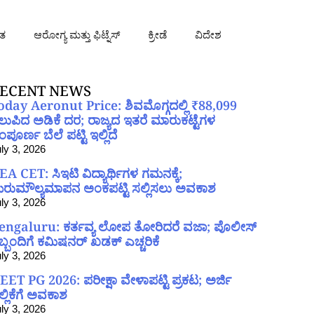
ತ
ಆರೋಗ್ಯ ಮತ್ತು ಫಿಟ್ನೆಸ್
ಕ್ರೀಡೆ
ವಿದೇಶ
ECENT NEWS
oday Aeronut Price: ಶಿವಮೊಗ್ಗದಲ್ಲಿ ₹88,099
ಲುಪಿದ ಅಡಿಕೆ ದರ; ರಾಜ್ಯದ ಇತರೆ ಮಾರುಕಟ್ಟೆಗಳ
ಪೂರ್ಣ ಬೆಲೆ ಪಟ್ಟಿ ಇಲ್ಲಿದೆ
ly 3, 2026
EA CET: ಸಿಇಟಿ ವಿದ್ಯಾರ್ಥಿಗಳ ಗಮನಕ್ಕೆ;
ರುಮೌಲ್ಯಮಾಪನ ಅಂಕಪಟ್ಟಿ ಸಲ್ಲಿಸಲು ಅವಕಾಶ
ly 3, 2026
engaluru: ಕರ್ತವ್ಯ ಲೋಪ ತೋರಿದರೆ ವಜಾ; ಪೊಲೀಸ್
ಿಬ್ಬಂದಿಗೆ ಕಮಿಷನರ್ ಖಡಕ್ ಎಚ್ಚರಿಕೆ
ly 3, 2026
EET PG 2026: ಪರೀಕ್ಷಾ ವೇಳಾಪಟ್ಟಿ ಪ್ರಕಟ; ಅರ್ಜಿ
ಲ್ಲಿಕೆಗೆ ಅವಕಾಶ
ly 3, 2026