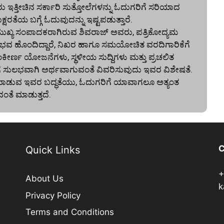
ರು ಇತ್ತೀಚಿನ ಸರ್ಕಾರಿ ಸುತ್ತೋಲೆಗಳನ್ನು ಓದುಗರಿಗೆ ಸರಿಯಾದ
ರತೆಯ ಬಗ್ಗೆ ಓದುವುದನ್ನು ಇಷ್ಟಪಡುತ್ತಾರೆ.
್ಯ ಸಂಪಾದಕರಾಗಿರುವ ಶಿವರಾಜ್ ಅವರು, ಪತ್ರಿಕೋದ್ಯಮ
ನ ಅನುಭವ ಹೊಂದಿದ್ದಾರೆ, ನಿಖರ ಹಾಗೂ ಸಮಯೋಚಿತ ವರದಿಗಾರಿಕೆಗೆ
ಂಕೀರ್ಣ ಯೋಜನೆಗಳು, ಸ್ಥಳೀಯ ಸುದ್ದಿಗಳು ಮತ್ತು ಪ್ರಚಲಿತ
ಗೆ ಸುಲಭವಾಗಿ ಅರ್ಥವಾಗುವಂತೆ ವಿವರಿಸುವುದು ಇವರ ವಿಶೇಷತೆ.
ದಿ ಮಾಡುವ ಇವರ ಬದ್ಧತೆಯು, ಓದುಗರಿಗೆ ಯಾವಾಗಲೂ ಅತ್ಯಂತ
ವಂತೆ ಮಾಡುತ್ತದೆ.
C
Quick Links
+
About Us
k
Privacy Policy
Terms and Conditions