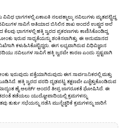
ವಿವಿಧ ಭಾಗಗಳಲ್ಲಿ ಏಕಾಏಕಿ ನಲವತ್ನಾಲ್ಕು ನವಿಲುಗಳು ಮೃತಪಟ್ಟಿದ್ದ
 ನವಿಲುಗಳ ಸಾವಿಗೆ ಅತಿಯಾದ ಬಿಸಿಲಿನ ಶಾಖ ಅಂದರೆ ಉಷ್ಣದ ಅಲೆ
ೆಲವು ಭಾಗಗಳಲ್ಲಿ ಹಕ್ಕಿ ಜ್ವರದ ಪ್ರಕರಣಗಳು ಕಾಣಿಸಿಕೊಂಡಿದ್ದ
ದ ಸೋಂಕು ಇರುವ ಸಾಧ್ಯತೆಯನ್ನು ಶಂಕಿಸಲಾಗಿತ್ತು. ಈ ಅನುಮಾನದ
ಗಿ ಕಳುಹಿಸಿಕೊಟ್ಟಿದ್ದರು. ಈಗ ಲಭ್ಯವಾಗಿರುವ ವಿಧಿವಿಜ್ಞಾನ
 ನವಿಲುಗಳ ಸಾವಿಗೆ ಹಕ್ಕಿ ಜ್ವರವೇ ಕಾರಣ ಎಂದು ಸ್ಪಷ್ಟವಾಗಿ
ಕು ಇರುವುದು ಪತ್ತೆಯಾಗಿರುವುದು ಈಗ ಸಾರ್ವಜನಿಕರಲ್ಲಿ ಮತ್ತು
ಿಸಿದೆ. ಹಕ್ಕಿ ಜ್ವರದ ವರದಿ ದೃಢಪಟ್ಟ ತಕ್ಷಣವೇ ಎಚ್ಚೆತ್ತುಕೊಂಡಿರುವ
ಯಾದ್ಯಂತ ಹೈ ಅಲರ್ಟ್ ಅಂದರೆ ತೀವ್ರ ಜಾಗರೂಕತೆ ಘೋಷಿಸಿದೆ. ಈ
ಹರಡದಂತೆ ತಡೆಯಲು ಯುದ್ಧೋಪಾದಿಯಲ್ಲಿ ಕ್ರಮಗಳನ್ನು
ತವು ತುರ್ತು ಸಭೆಯನ್ನು ನಡೆಸಿ ಮುನ್ನೆಚ್ಚರಿಕೆ ಕ್ರಮಗಳನ್ನು ಜಾರಿಗೆ