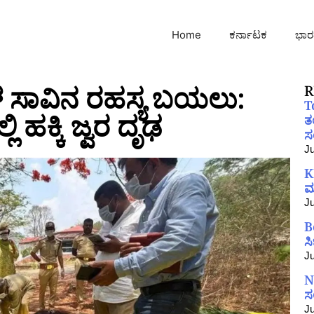
Home
ಕರ್ನಾಟಕ
ಭಾರ
ಳ ಸಾವಿನ ರಹಸ್ಯ ಬಯಲು:
R
T
ಿ ಹಕ್ಕಿ ಜ್ವರ ದೃಢ
ತ
ಸಂ
Ju
K
ಮ
Ju
B
ಸ
Ju
N
ಸ
Ju