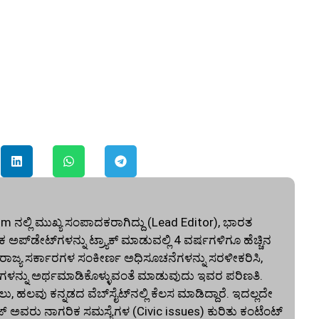
ನಲ್ಲಿ ಮುಖ್ಯ ಸಂಪಾದಕರಾಗಿದ್ದು (Lead Editor), ಭಾರತ
ಅಪ್‌ಡೇಟ್‌ಗಳನ್ನು ಟ್ರ್ಯಾಕ್ ಮಾಡುವಲ್ಲಿ 4 ವರ್ಷಗಳಿಗೂ ಹೆಚ್ಚಿನ
ು ರಾಜ್ಯ ಸರ್ಕಾರಗಳ ಸಂಕೀರ್ಣ ಅಧಿಸೂಚನೆಗಳನ್ನು ಸರಳೀಕರಿಸಿ,
ಳನ್ನು ಅರ್ಥಮಾಡಿಕೊಳ್ಳುವಂತೆ ಮಾಡುವುದು ಇವರ ಪರಿಣತಿ.
ಲವು ಕನ್ನಡದ ವೆಬ್‌ಸೈಟ್‌ನಲ್ಲಿ ಕೆಲಸ ಮಾಡಿದ್ದಾರೆ. ಇದಲ್ಲದೇ
ಜ್ ಅವರು ನಾಗರಿಕ ಸಮಸ್ಯೆಗಳ (Civic issues) ಕುರಿತು ಕಂಟೆಂಟ್