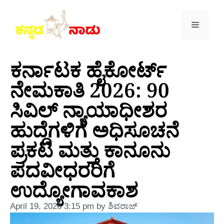
ಕರ್ನಾಟಕ ಹೈಕೋರ್ಟ್
ನೇಮಕಾತಿ 2026: 90
ಸಿವಿಲ್ ನ್ಯಾಯಾಧೀಶರ
ಹುದ್ದೆಗಳಿಗೆ ಅಧಿಸೂಚನೆ
ಪ್ರಕಟ ಮತ್ತು ಕಾನೂನು
ಪದವೀಧರರಿಗೆ
ಉದ್ಯೋಗಾವಕಾಶ
April 19, 2026
3:15 pm
by
ಶಿವರಾಜ್