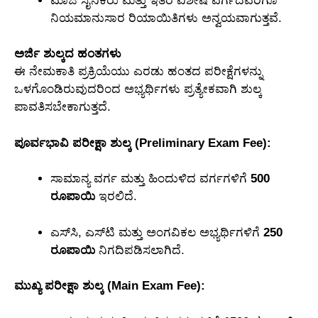
ಮಾಜಿ ಸೈನಿಕರು ಮತ್ತು ಇತರ ವಿಶೇಷ ವರ್ಗದವರಿಗೂ
ನಿಯಮಾನುಸಾರ ರಿಯಾಯಿತಿಗಳು ಅನ್ವಯವಾಗುತ್ತವೆ.
ಅರ್ಜಿ ಶುಲ್ಕದ ಹಂತಗಳು
ಈ ನೇಮಕಾತಿ ಪ್ರಕ್ರಿಯೆಯು ಎರಡು ಹಂತದ ಪರೀಕ್ಷೆಗಳನ್ನು
ಒಳಗೊಂಡಿರುವುದರಿಂದ ಅಭ್ಯರ್ಥಿಗಳು ಪ್ರತ್ಯೇಕವಾಗಿ ಶುಲ್ಕ
ಪಾವತಿಸಬೇಕಾಗುತ್ತದೆ.
ಪೂರ್ವಭಾವಿ ಪರೀಕ್ಷಾ ಶುಲ್ಕ (Preliminary Exam Fee):
ಸಾಮಾನ್ಯ ವರ್ಗ ಮತ್ತು ಹಿಂದುಳಿದ ವರ್ಗಗಳಿಗೆ
500
ರೂಪಾಯಿ
ಇರಲಿದೆ.
ಎಸ್‌ಸಿ, ಎಸ್‌ಟಿ ಮತ್ತು ಅಂಗವಿಕಲ ಅಭ್ಯರ್ಥಿಗಳಿಗೆ
250
ರೂಪಾಯಿ
ನಿಗದಿಪಡಿಸಲಾಗಿದೆ.
ಮುಖ್ಯ ಪರೀಕ್ಷಾ ಶುಲ್ಕ (Main Exam Fee):