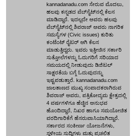
kannadanadu.com ಸೇರುವ ಮೊದಲು,
ಹಲವು ಕನ್ನಡದ ವೆಬ್‌ಸೈಟ್‌ನಲ್ಲಿ ಕೆಲಸ
ಮಾಡಿದ್ದಾರೆ. ಇದಲ್ಲದೇ ಅವರು ಹಲವು
ವೆಬ್‌ಸೈಟ್‌ನಲ್ಲಿ ಶಿವರಾಜ್ ಅವರು ನಾಗರಿಕ
ಸಮಸ್ಯೆಗಳ (Civic issues) ಕುರಿತು
ಕಂಟೆಂಟ್ ರೈಟರ್ ಆಗಿ ಕೆಲಸ
ಮಾಡುತ್ತಿದ್ದರು. ಇವರು ಇತ್ತೀಚಿನ ಸರ್ಕಾರಿ
ಸುತ್ತೋಲೆಗಳನ್ನು ಓದುಗರಿಗೆ ಸರಿಯಾದ
ಸಮಯದಲ್ಲಿ ನೀಡುವುದು ಡಿಜಿಟಲ್
ಸಾಕ್ಷರತೆಯ ಬಗ್ಗೆ ಓದುವುದನ್ನು
ಇಷ್ಟಪಡುತ್ತಾರೆ. kannadanadu.com
ಜಾಲತಾಣದ ಮುಖ್ಯ ಸಂಪಾದಕರಾಗಿರುವ
ಶಿವರಾಜ್ ಅವರು, ಪತ್ರಿಕೋದ್ಯಮ ಕ್ಷೇತ್ರದಲ್ಲಿ
4 ವರ್ಷಗಳಿಗೂ ಹೆಚ್ಚಿನ ಅನುಭವ
ಹೊಂದಿದ್ದಾರೆ, ನಿಖರ ಹಾಗೂ ಸಮಯೋಚಿತ
ವರದಿಗಾರಿಕೆಗೆ ಹೆಸರುವಾಸಿಯಾಗಿದ್ದಾರೆ.
ಸರ್ಕಾರದ ಸಂಕೀರ್ಣ ಯೋಜನೆಗಳು,
ಸ್ಥಳೀಯ ಸುದ್ದಿಗಳು ಮತ್ತು ಪ್ರಚಲಿತ