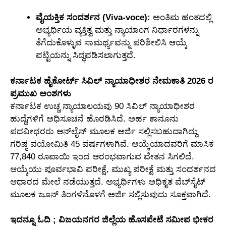
ವೈಯಕ್ತಿಕ ಸಂದರ್ಶನ (Viva-voce):
ಅಂತಿಮ ಹಂತದಲ್ಲಿ
ಅಭ್ಯರ್ಥಿಯ ವ್ಯಕ್ತಿತ್ವ ಮತ್ತು ನ್ಯಾಯಾಂಗ ನಿರ್ಧಾರಗಳನ್ನು
ತೆಗೆದುಕೊಳ್ಳುವ ಸಾಮರ್ಥ್ಯವನ್ನು ಪರಿಶೀಲಿಸಿ ಆಯ್ಕೆ
ಪಟ್ಟಿಯನ್ನು ಸಿದ್ಧಪಡಿಸಲಾಗುತ್ತದೆ.
ಕರ್ನಾಟಕ ಹೈಕೋರ್ಟ್ ಸಿವಿಲ್ ನ್ಯಾಯಾಧೀಶರ ನೇಮಕಾತಿ 2026 ರ
ಪ್ರಮುಖ ಅಂಶಗಳು
ಕರ್ನಾಟಕ ಉಚ್ಚ ನ್ಯಾಯಾಲಯವು 90 ಸಿವಿಲ್ ನ್ಯಾಯಾಧೀಶರ
ಹುದ್ದೆಗಳಿಗೆ ಅಧಿಸೂಚನೆ ಹೊರಡಿಸಿದೆ. ಅರ್ಹ ಕಾನೂನು
ಪದವೀಧರರು ಆನ್‌ಲೈನ್ ಮೂಲಕ ಅರ್ಜಿ ಸಲ್ಲಿಸಬಹುದಾಗಿದ್ದು
ಗರಿಷ್ಠ ವಯೋಮಿತಿ 45 ವರ್ಷಗಳಾಗಿವೆ. ಆಯ್ಕೆಯಾದವರಿಗೆ ಮಾಸಿಕ
77,840 ರೂಪಾಯಿ ಇಂದ ಆರಂಭವಾಗುವ ವೇತನ ಸಿಗಲಿದೆ.
ಆಯ್ಕೆಯು ಪೂರ್ವಭಾವಿ ಪರೀಕ್ಷೆ, ಮುಖ್ಯ ಪರೀಕ್ಷೆ ಮತ್ತು ಸಂದರ್ಶನದ
ಆಧಾರದ ಮೇಲೆ ನಡೆಯುತ್ತದೆ. ಅಭ್ಯರ್ಥಿಗಳು ಅಧಿಕೃತ ವೆಬ್‌ಸೈಟ್
ಮೂಲಕ ಜೂನ್ ತಿಂಗಳಿನೊಳಗೆ ಅರ್ಜಿ ಸಲ್ಲಿಸುವುದು ಸೂಕ್ತವಾಗಿದೆ.
ಇದನ್ನೂ ಓದಿ ; ವಿಜಯನಗರ ಜಿಲ್ಲೆಯ ಹೊಸಪೇಟೆ ಸಮೀಪ ಭೀಕರ