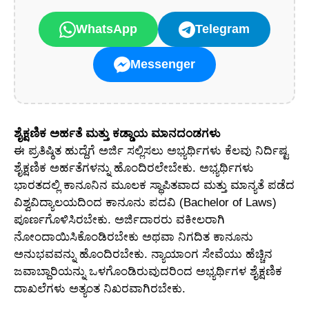
WhatsApp
Telegram
Messenger
ಶೈಕ್ಷಣಿಕ ಅರ್ಹತೆ ಮತ್ತು ಕಡ್ಡಾಯ ಮಾನದಂಡಗಳು
ಈ ಪ್ರತಿಷ್ಠಿತ ಹುದ್ದೆಗೆ ಅರ್ಜಿ ಸಲ್ಲಿಸಲು ಅಭ್ಯರ್ಥಿಗಳು ಕೆಲವು ನಿರ್ದಿಷ್ಟ
ಶೈಕ್ಷಣಿಕ ಅರ್ಹತೆಗಳನ್ನು ಹೊಂದಿರಲೇಬೇಕು. ಅಭ್ಯರ್ಥಿಗಳು
ಭಾರತದಲ್ಲಿ ಕಾನೂನಿನ ಮೂಲಕ ಸ್ಥಾಪಿತವಾದ ಮತ್ತು ಮಾನ್ಯತೆ ಪಡೆದ
ವಿಶ್ವವಿದ್ಯಾಲಯದಿಂದ ಕಾನೂನು ಪದವಿ (Bachelor of Laws)
ಪೂರ್ಣಗೊಳಿಸಿರಬೇಕು. ಅರ್ಜಿದಾರರು ವಕೀಲರಾಗಿ
ನೋಂದಾಯಿಸಿಕೊಂಡಿರಬೇಕು ಅಥವಾ ನಿಗದಿತ ಕಾನೂನು
ಅನುಭವವನ್ನು ಹೊಂದಿರಬೇಕು. ನ್ಯಾಯಾಂಗ ಸೇವೆಯು ಹೆಚ್ಚಿನ
ಜವಾಬ್ದಾರಿಯನ್ನು ಒಳಗೊಂಡಿರುವುದರಿಂದ ಅಭ್ಯರ್ಥಿಗಳ ಶೈಕ್ಷಣಿಕ
ದಾಖಲೆಗಳು ಅತ್ಯಂತ ನಿಖರವಾಗಿರಬೇಕು.