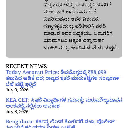
ವಿದ್ಯಮಾನಗಳನ್ನು ಸಾಮಾನ್ಯ ಓದುಗರಿಗೆ
ಸುಲಭವಾಗಿ ಅರ್ಥವಾಗುವಂತೆ
ವಿವರಿಸುವುದು ಇವರ ವಿಶೇಷತೆ.
ಸತ್ಯಾಸತ್ಯತೆಯನ್ನು ಪರಿಶೀಲಿಸಿ ವರದಿ
ಮಾಡುವ ಇವರ ಬದ್ಧತೆಯು, ಓದುಗರಿಗೆ
ಯಾವಾಗಲೂ ಅತ್ಯಂತ ವಿಶ್ವಾಸಾರ್ಹ
ಮಾಹಿತಿಯನ್ನು ತಲುಪಿಸುವಂತೆ ಮಾಡುತ್ತದೆ.
RECENT NEWS
Today Aeronut Price: ಶಿವಮೊಗ್ಗದಲ್ಲಿ ₹88,099
ತಲುಪಿದ ಅಡಿಕೆ ದರ; ರಾಜ್ಯದ ಇತರೆ ಮಾರುಕಟ್ಟೆಗಳ ಸಂಪೂರ್ಣ
ಬೆಲೆ ಪಟ್ಟಿ ಇಲ್ಲಿದೆ
July 3, 2026
KEA CET: ಸಿಇಟಿ ವಿದ್ಯಾರ್ಥಿಗಳ ಗಮನಕ್ಕೆ; ಮರುಮೌಲ್ಯಮಾಪನ
ಅಂಕಪಟ್ಟಿ ಸಲ್ಲಿಸಲು ಅವಕಾಶ
July 3, 2026
Bengaluru: ಕರ್ತವ್ಯ ಲೋಪ ತೋರಿದರೆ ವಜಾ; ಪೊಲೀಸ್
ಸಿಬ್ಬಂದಿಗೆ ಕಮಿಷನರ್ ಖಡಕ್ ಎಚ್ಚರಿಕೆ