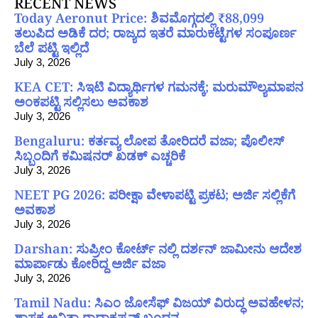
RECENT NEWS
Today Aeronut Price: ಶಿವಮೊಗ್ಗದಲ್ಲಿ ₹88,099
ತಲುಪಿದ ಅಡಿಕೆ ದರ; ರಾಜ್ಯದ ಇತರೆ ಮಾರುಕಟ್ಟೆಗಳ ಸಂಪೂರ್ಣ
ಬೆಲೆ ಪಟ್ಟಿ ಇಲ್ಲಿದೆ
July 3, 2026
KEA CET: ಸಿಇಟಿ ವಿದ್ಯಾರ್ಥಿಗಳ ಗಮನಕ್ಕೆ; ಮರುಮೌಲ್ಯಮಾಪನ
ಅಂಕಪಟ್ಟಿ ಸಲ್ಲಿಸಲು ಅವಕಾಶ
July 3, 2026
Bengaluru: ಕರ್ತವ್ಯ ಲೋಪ ತೋರಿದರೆ ವಜಾ; ಪೊಲೀಸ್
ಸಿಬ್ಬಂದಿಗೆ ಕಮಿಷನರ್ ಖಡಕ್ ಎಚ್ಚರಿಕೆ
July 3, 2026
NEET PG 2026: ಪರೀಕ್ಷಾ ವೇಳಾಪಟ್ಟಿ ಪ್ರಕಟ; ಅರ್ಜಿ ಸಲ್ಲಿಕೆಗೆ
ಅವಕಾಶ
July 3, 2026
Darshan: ಸುಪ್ರೀಂ ಕೋರ್ಟ್ ನಲ್ಲಿ ದರ್ಶನ್ ಜಾಮೀನು ಆದೇಶ
ಮಾರ್ಪಾಡು ಕೋರಿದ್ದ ಅರ್ಜಿ ವಜಾ
July 3, 2026
Tamil Nadu: ಸಿಎಂ ಜೋಸೆಫ್ ವಿಜಯ್ ವಿರುದ್ಧ ಅವಹೇಳನ;
ಶಾಸಕ ಅನಿತಾ ರಾಧಾಕೃಷ್ಣನ್ ಬಂಧನ