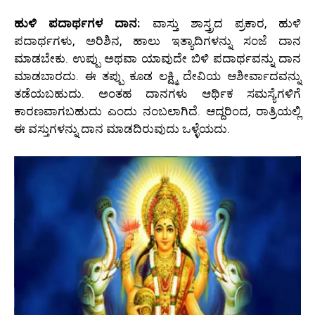
ಹುಳಿ ಪದಾರ್ಥಗಳ ದಾನ:
ವಾಸ್ತು ಶಾಸ್ತ್ರದ ಪ್ರಕಾರ, ಹುಳಿ
ಪದಾರ್ಥಗಳು, ಅರಿಶಿನ, ಹಾಲು ಇತ್ಯಾದಿಗಳನ್ನು ಸಂಜೆ ದಾನ
ಮಾಡಬೇಕು. ಉಪ್ಪು ಅಥವಾ ಯಾವುದೇ ಬಿಳಿ ಪದಾರ್ಥವನ್ನು ದಾನ
ಮಾಡಬಾರದು. ಈ ತಪ್ಪು ಕೂಡ ಲಕ್ಷ್ಮಿ ದೇವಿಯ ಆಶೀರ್ವಾದವನ್ನು
ತಡೆಯಬಹುದು. ಅಂತಹ ದಾನಗಳು ಆರ್ಥಿಕ ಸಮಸ್ಯೆಗಳಿಗೆ
ಕಾರಣವಾಗಬಹುದು ಎಂದು ನಂಬಲಾಗಿದೆ. ಆದ್ದರಿಂದ, ರಾತ್ರಿಯಲ್ಲಿ
ಈ ವಸ್ತುಗಳನ್ನು ದಾನ ಮಾಡದಿರುವುದು ಒಳ್ಳೆಯದು.