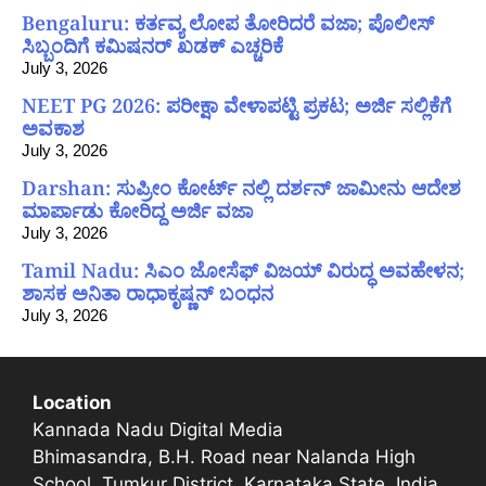
Bengaluru: ಕರ್ತವ್ಯ ಲೋಪ ತೋರಿದರೆ ವಜಾ; ಪೊಲೀಸ್
ಸಿಬ್ಬಂದಿಗೆ ಕಮಿಷನರ್ ಖಡಕ್ ಎಚ್ಚರಿಕೆ
July 3, 2026
NEET PG 2026: ಪರೀಕ್ಷಾ ವೇಳಾಪಟ್ಟಿ ಪ್ರಕಟ; ಅರ್ಜಿ ಸಲ್ಲಿಕೆಗೆ
ಅವಕಾಶ
July 3, 2026
Darshan: ಸುಪ್ರೀಂ ಕೋರ್ಟ್ ನಲ್ಲಿ ದರ್ಶನ್ ಜಾಮೀನು ಆದೇಶ
ಮಾರ್ಪಾಡು ಕೋರಿದ್ದ ಅರ್ಜಿ ವಜಾ
July 3, 2026
Tamil Nadu: ಸಿಎಂ ಜೋಸೆಫ್ ವಿಜಯ್ ವಿರುದ್ಧ ಅವಹೇಳನ;
ಶಾಸಕ ಅನಿತಾ ರಾಧಾಕೃಷ್ಣನ್ ಬಂಧನ
July 3, 2026
Location
Kannada Nadu Digital Media
Bhimasandra, B.H. Road near Nalanda High
School, Tumkur District, Karnataka State, India