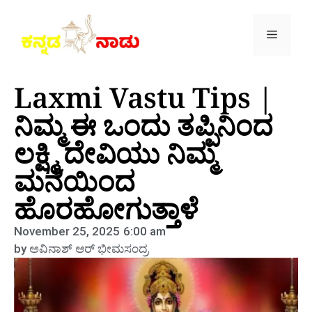
Laxmi Vastu Tips |
ನಿಮ್ಮ ಈ ಒಂದು ತಪ್ಪಿನಿಂದ
ಲಕ್ಷ್ಮಿ ದೇವಿಯು ನಿಮ್ಮ
ಮನೆಯಿಂದ
ಹೊರಹೋಗುತ್ತಾಳೆ
November 25, 2025
6:00 am
by
ಅವಿನಾಶ್‌ ಆರ್‌ ಭೀಮಸಂದ್ರ