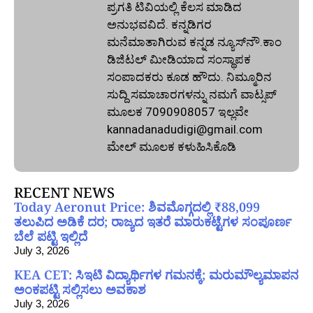
ಪ್ರಗತಿ ಟಿವಿಯಲ್ಲಿ ಕೆಲಸ ಮಾಡಿದ
ಅನುಭವವಿದೆ. ಕನ್ನಡಿಗರ
ಮನೆಮಾತಾಗಿರುವ ಕನ್ನಡ ನ್ಯೂಸ್‌ನೌ.ಕಾಂ
ಡಿಜಿಟಲ್‌ ಮೀಡಿಯಾದ ಸಂಸ್ಥಾಪಕ
ಸಂಪಾದಕರು ಕೂಡ ಹೌದು. ನಿಮ್ಮೂರಿನ
ಸುದ್ದಿ ಸಮಾಚಾರಗಳನ್ನು ನಮಗೆ ವಾಟ್ಸಪ್‌
ಮೂಲಕ 7090908057 ಇಲ್ಲವೇ
kannadanadudigi@gmail.com
ಮೇಲ್‌ ಮೂಲಕ ಕಳುಹಿಸಿಕೊಡಿ
RECENT NEWS
Today Aeronut Price: ಶಿವಮೊಗ್ಗದಲ್ಲಿ ₹88,099
ತಲುಪಿದ ಅಡಿಕೆ ದರ; ರಾಜ್ಯದ ಇತರೆ ಮಾರುಕಟ್ಟೆಗಳ ಸಂಪೂರ್ಣ
ಬೆಲೆ ಪಟ್ಟಿ ಇಲ್ಲಿದೆ
July 3, 2026
KEA CET: ಸಿಇಟಿ ವಿದ್ಯಾರ್ಥಿಗಳ ಗಮನಕ್ಕೆ; ಮರುಮೌಲ್ಯಮಾಪನ
ಅಂಕಪಟ್ಟಿ ಸಲ್ಲಿಸಲು ಅವಕಾಶ
July 3, 2026