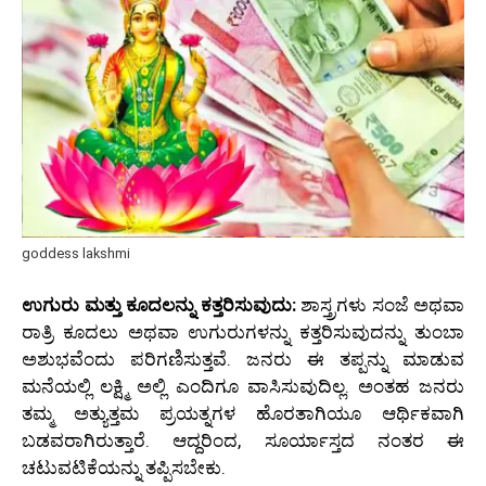
goddess lakshmi
ಉಗುರು ಮತ್ತು ಕೂದಲನ್ನು ಕತ್ತರಿಸುವುದು:
ಶಾಸ್ತ್ರಗಳು ಸಂಜೆ ಅಥವಾ
ರಾತ್ರಿ ಕೂದಲು ಅಥವಾ ಉಗುರುಗಳನ್ನು ಕತ್ತರಿಸುವುದನ್ನು ತುಂಬಾ
ಅಶುಭವೆಂದು ಪರಿಗಣಿಸುತ್ತವೆ. ಜನರು ಈ ತಪ್ಪನ್ನು ಮಾಡುವ
ಮನೆಯಲ್ಲಿ ಲಕ್ಷ್ಮಿ ಅಲ್ಲಿ ಎಂದಿಗೂ ವಾಸಿಸುವುದಿಲ್ಲ. ಅಂತಹ ಜನರು
ತಮ್ಮ ಅತ್ಯುತ್ತಮ ಪ್ರಯತ್ನಗಳ ಹೊರತಾಗಿಯೂ ಆರ್ಥಿಕವಾಗಿ
ಬಡವರಾಗಿರುತ್ತಾರೆ. ಆದ್ದರಿಂದ, ಸೂರ್ಯಾಸ್ತದ ನಂತರ ಈ
ಚಟುವಟಿಕೆಯನ್ನು ತಪ್ಪಿಸಬೇಕು.