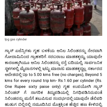
lpg gas cylinder
ಗ್ಯಾಸ್ ಏಜೆನ್ಸಿಗಳು ಗೃಹ ಬಳಕೆಯ ಅನಿಲ ಸಿಲಿಂಡರನ್ನು ನೇರವಾಗಿ
ಗೋದಾಮಿನಿಂದ ಗ್ರಾಹಕರಿಗೆ ಸರಬರಾಜು ಮಾಡತಕ್ಕದ್ದು, ಯಾವುದೇ
ಕಾರಣಕ್ಕಾಗಿಯೂ ಅನಿಲ ಸಿಲಿಂಡರನ್ನು ರಸ್ತೆ ಬದಿಯಲ್ಲಿ, ಸಾರ್ವಜನಿಕ
ಸ್ಥಳಗಳಲ್ಲಿ, ಮೈದಾನಗಳಲ್ಲಿ ಇಟ್ಟು ಮಾರಾಟ ಮಾಡತಕ್ಕದ್ದಲ್ಲ. ಸರ್ಕಾರದ
ಆದೇಶದಲ್ಲಿ Up to 5.00 kms free (no charges), Beyond 5
kms for every round trip km- Rs.1.60 per cylinder (Rs.
One Rupee sixty paise only) ಗೃಹ ಉಪಯೋಗಿ ಗ್ಯಾಸ್
ಸಿಲಿಂಡರ್ ಗೆ ನಾಗರಿಕ ತಿದ್ದುಪಡಿಯಲ್ಲಿ ನಿಗಧಿಪಡಿಸಿರುವಂತೆ
ಸಿಲಿಂಡರನ್ನು ಮನೆಗೆ ತಲುಪಿಸುವ ಸಂದರ್ಭದಲ್ಲಿ ಯಾವುದೇ ಡೆಲಿವರಿ
ಹುಡುಗ ಬಿಲ್ಲಿನಲ್ಲಿ ನಮೂದಿಸಿದ ಮೊತ್ತಕ್ಕಿಂತ ಹೆಚ್ಚಿನ ಹಣ ಕೇಳಿದಲ್ಲಿ,