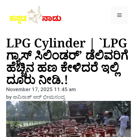
LPG Cylinder | `LPG
ಗ್ಯಾಸ್ ಸಿಲಿಂಡರ್’ ಡೆಲಿವರಿಗೆ
ಹೆಚ್ಚಿನ ಹಣ ಕೇಳಿದರೆ ಇಲ್ಲಿ
ದೂರು ನೀಡಿ.!
November 17, 2025
11:45 am
by
ಅವಿನಾಶ್‌ ಆರ್‌ ಭೀಮಸಂದ್ರ