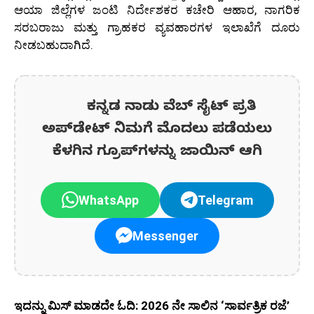
ಆಯಾ ಜಿಲ್ಲೆಗಳ ಜಂಟಿ ನಿರ್ದೇಶಕರ ಕಚೇರಿ ಆಹಾರ, ನಾಗರಿಕ
ಸರಬರಾಜು ಮತ್ತು ಗ್ರಾಹಕರ ವ್ಯವಹಾರಗಳ ಇಲಾಖೆಗೆ ದೂರು
ನೀಡಬಹುದಾಗಿದೆ.
ಕನ್ನಡ ನಾಡು ವೆಬ್ ಸೈಟ್ ಪ್ರತಿ
ಅಪ್‌ಡೇಟ್‌ ನಿಮಗೆ ಮೊದಲು ಪಡೆಯಲು
ಕೆಳಗಿನ ಗ್ರೂಪ್‌ಗಳನ್ನು ಜಾಯಿನ್ ಆಗಿ
WhatsApp
Telegram
Messenger
ಇದನ್ನು ಮಿಸ್‌ ಮಾಡದೇ ಓದಿ: 2026 ನೇ ಸಾಲಿನ ‘ಸಾರ್ವತ್ರಿಕ ರಜೆ’