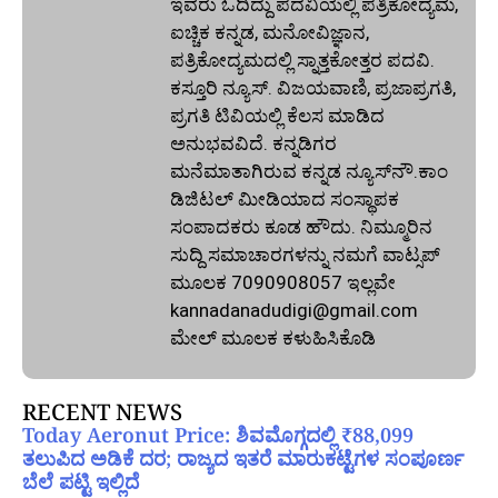
ಇವರು ಓದಿದ್ದು ಪದವಿಯಲ್ಲಿ ಪತ್ರಿಕೋದ್ಯಮ,
ಐಚ್ಚಿಕ ಕನ್ನಡ, ಮನೋವಿಜ್ಞಾನ,
ಪತ್ರಿಕೋದ್ಯಮದಲ್ಲಿ ಸ್ನಾತ್ತಕೋತ್ತರ ಪದವಿ.
ಕಸ್ತೂರಿ ನ್ಯೂಸ್‌. ವಿಜಯವಾಣಿ, ಪ್ರಜಾಪ್ರಗತಿ,
ಪ್ರಗತಿ ಟಿವಿಯಲ್ಲಿ ಕೆಲಸ ಮಾಡಿದ
ಅನುಭವವಿದೆ. ಕನ್ನಡಿಗರ
ಮನೆಮಾತಾಗಿರುವ ಕನ್ನಡ ನ್ಯೂಸ್‌ನೌ.ಕಾಂ
ಡಿಜಿಟಲ್‌ ಮೀಡಿಯಾದ ಸಂಸ್ಥಾಪಕ
ಸಂಪಾದಕರು ಕೂಡ ಹೌದು. ನಿಮ್ಮೂರಿನ
ಸುದ್ದಿ ಸಮಾಚಾರಗಳನ್ನು ನಮಗೆ ವಾಟ್ಸಪ್‌
ಮೂಲಕ 7090908057 ಇಲ್ಲವೇ
kannadanadudigi@gmail.com
ಮೇಲ್‌ ಮೂಲಕ ಕಳುಹಿಸಿಕೊಡಿ
RECENT NEWS
Today Aeronut Price: ಶಿವಮೊಗ್ಗದಲ್ಲಿ ₹88,099
ತಲುಪಿದ ಅಡಿಕೆ ದರ; ರಾಜ್ಯದ ಇತರೆ ಮಾರುಕಟ್ಟೆಗಳ ಸಂಪೂರ್ಣ
ಬೆಲೆ ಪಟ್ಟಿ ಇಲ್ಲಿದೆ