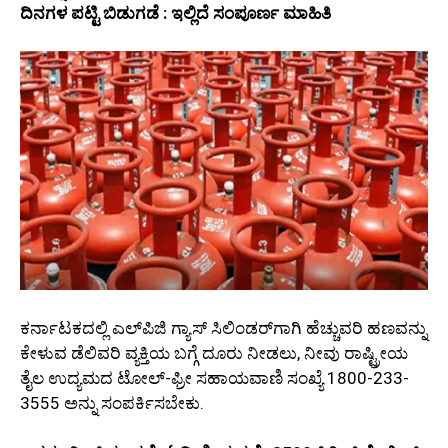
ದಿನಗಳ ಪಟ್ಟಿ ಬಿಡುಗಡೆ : ಇಲ್ಲಿದೆ ಸಂಪೂರ್ಣ ಮಾಹಿತಿ
ಕರ್ನಾಟಕದಲ್ಲಿ ಎಲ್‌ಪಿಜಿ ಗ್ಯಾಸ್ ಸಿಲಿಂಡರ್‌ಗಾಗಿ ಹೆಚ್ಚುವರಿ ಹಣವನ್ನು
ಕೇಳುವ ಡೆಲಿವರಿ ವ್ಯಕ್ತಿಯ ಬಗ್ಗೆ ದೂರು ನೀಡಲು, ನೀವು ರಾಷ್ಟ್ರೀಯ
ತೈಲ ಉದ್ಯಮದ ಟೋಲ್-ಫ್ರೀ ಸಹಾಯವಾಣಿ ಸಂಖ್ಯೆ 1800-233-
3555 ಅನ್ನು ಸಂಪರ್ಕಿಸಬೇಕು.