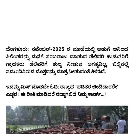
ಬೆಂಗಳೂರು: ನವೆಂಬರ್-2025 ರ ಮಾಹೆಯಲ್ಲಿ ಅಡುಗೆ ಅನಿಲದ
ಸಿಲಿಂಡರನ್ನು ಮನೆಗೆ ಸರಬರಾಜು ಮಾಡುವ ಡೆಲಿವರಿ ಹುಡುಗರಿಗೆ
ಗ್ರಾಹಕರು ಡೆಲಿವರಿಗೆ ಶುಲ್ಕ ನೀಡುವ ಅಗತ್ಯವಿಲ್ಲ. ಬಿಲ್ಲಿನಲ್ಲಿ
ನಮೂದಿಸಿರುವ ಮೊತ್ತವನ್ನು ಮಾತ್ರ ನೀಡುವಂತೆ ತಿಳಿಸಿದೆ.
ಇದನ್ನು ಮಿಸ್‌ ಮಾಡದೇ ಓದಿ: ರಾಜ್ಯದ `ಪಡಿತರ ಚೀಟಿದಾರರೇ’
ಎಚ್ಚರ : ಈ ರೀತಿ ಮಾಡಿದರೆ ರದ್ದಾಗಲಿದೆ ನಿಮ್ಮ ಕಾರ್ಡ್‌…!