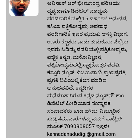
ಅವಿನಾಶ್‌ ಆರ್‌ ಭೀಮಸಂದ್ರ ಪರಿಚಯ:
ದೃಶ್ಯ ಹಾಗೂ ಡಿಜಿಟಲ್ ಮಾಧ್ಯಮ
ವರದಿಗಾರಿಕೆಯಲ್ಲಿ 15 ವರ್ಷಗಳ ಅನುಭವ,
ತನಿಖಾ ಪತ್ರಿಕೋದ್ಯಮ, ಅಪರಾಧ
ವರದಿಗಾರಿಕೆ ಇವರ ಪ್ರಮುಖ ಆಸಕ್ತಿ ವಿಭಾಗ.
ಊರು ಕಲ್ಪತರು ನಾಡು ತುಮಕೂರು ಜಿಲ್ಲೆಯ
ಇವರು ಓದಿದ್ದು ಪದವಿಯಲ್ಲಿ ಪತ್ರಿಕೋದ್ಯಮ,
ಐಚ್ಚಿಕ ಕನ್ನಡ, ಮನೋವಿಜ್ಞಾನ,
ಪತ್ರಿಕೋದ್ಯಮದಲ್ಲಿ ಸ್ನಾತ್ತಕೋತ್ತರ ಪದವಿ.
ಕಸ್ತೂರಿ ನ್ಯೂಸ್‌. ವಿಜಯವಾಣಿ, ಪ್ರಜಾಪ್ರಗತಿ,
ಪ್ರಗತಿ ಟಿವಿಯಲ್ಲಿ ಕೆಲಸ ಮಾಡಿದ
ಅನುಭವವಿದೆ. ಕನ್ನಡಿಗರ
ಮನೆಮಾತಾಗಿರುವ ಕನ್ನಡ ನ್ಯೂಸ್‌ನೌ.ಕಾಂ
ಡಿಜಿಟಲ್‌ ಮೀಡಿಯಾದ ಸಂಸ್ಥಾಪಕ
ಸಂಪಾದಕರು ಕೂಡ ಹೌದು. ನಿಮ್ಮೂರಿನ
ಸುದ್ದಿ ಸಮಾಚಾರಗಳನ್ನು ನಮಗೆ ವಾಟ್ಸಪ್‌
ಮೂಲಕ 7090908057 ಇಲ್ಲವೇ
kannadanadudigi@gmail.com