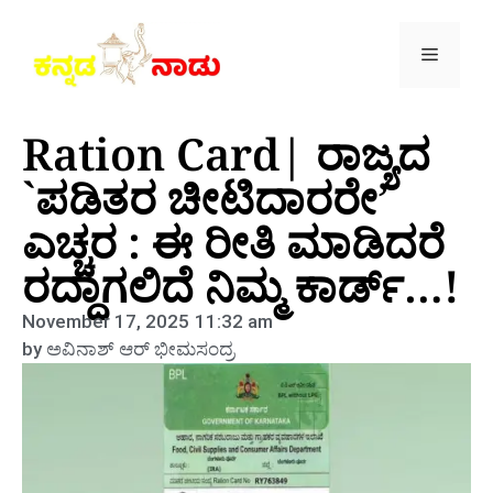
Ration Card| ರಾಜ್ಯದ
`ಪಡಿತರ ಚೀಟಿದಾರರೇ’
ಎಚ್ಚರ : ಈ ರೀತಿ ಮಾಡಿದರೆ
ರದ್ದಾಗಲಿದೆ ನಿಮ್ಮ ಕಾರ್ಡ್‌…!
November 17, 2025
11:32 am
by
ಅವಿನಾಶ್‌ ಆರ್‌ ಭೀಮಸಂದ್ರ