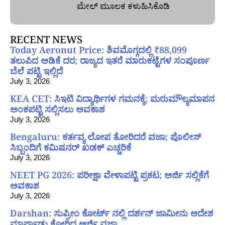
ಮೇಲ್‌ ಮೂಲಕ ಕಳುಹಿಸಿಕೊಡಿ
RECENT NEWS
Today Aeronut Price: ಶಿವಮೊಗ್ಗದಲ್ಲಿ ₹88,099
ತಲುಪಿದ ಅಡಿಕೆ ದರ; ರಾಜ್ಯದ ಇತರೆ ಮಾರುಕಟ್ಟೆಗಳ ಸಂಪೂರ್ಣ
ಬೆಲೆ ಪಟ್ಟಿ ಇಲ್ಲಿದೆ
July 3, 2026
KEA CET: ಸಿಇಟಿ ವಿದ್ಯಾರ್ಥಿಗಳ ಗಮನಕ್ಕೆ; ಮರುಮೌಲ್ಯಮಾಪನ
ಅಂಕಪಟ್ಟಿ ಸಲ್ಲಿಸಲು ಅವಕಾಶ
July 3, 2026
Bengaluru: ಕರ್ತವ್ಯ ಲೋಪ ತೋರಿದರೆ ವಜಾ; ಪೊಲೀಸ್
ಸಿಬ್ಬಂದಿಗೆ ಕಮಿಷನರ್ ಖಡಕ್ ಎಚ್ಚರಿಕೆ
July 3, 2026
NEET PG 2026: ಪರೀಕ್ಷಾ ವೇಳಾಪಟ್ಟಿ ಪ್ರಕಟ; ಅರ್ಜಿ ಸಲ್ಲಿಕೆಗೆ
ಅವಕಾಶ
July 3, 2026
Darshan: ಸುಪ್ರೀಂ ಕೋರ್ಟ್ ನಲ್ಲಿ ದರ್ಶನ್ ಜಾಮೀನು ಆದೇಶ
ಮಾರ್ಪಾಡು ಕೋರಿದ್ದ ಅರ್ಜಿ ವಜಾ