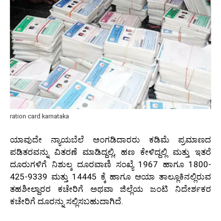
ration card karnataka
ಯಾವುದೇ ನ್ಯಾಯಬೆಲೆ ಅಂಗಡಿದಾರರು ಕಡಿಮೆ ಪ್ರಮಾಣದ
ಪಡಿತರವನ್ನು ವಿತರಣೆ ಮಾಡಿದ್ದಲ್ಲಿ, ಹಣ ಕೇಳಿದ್ದಲ್ಲಿ ಮತ್ತು ಇತರೆ
ದೂರುಗಳಿಗೆ ನಿಶುಲ್ಕ ದೂರವಾಣಿ ಸಂಖ್ಯೆ 1967 ಹಾಗೂ 1800-
425-9339 ಮತ್ತು 14445 ಕ್ಕೆ ಹಾಗೂ ಆಯಾ ತಾಲ್ಲೂಕಿನಲ್ಲಿರುವ
ತಹಶೀಲ್ದಾರರ ಕಚೇರಿಗೆ ಅಥವಾ ಜಿಲ್ಲೆಯ ಜಂಟಿ ನಿದೇರ್ಶಕರ
ಕಚೇರಿಗೆ ದೂರನ್ನು ಸಲ್ಲಿಸಬಹುದಾಗಿದೆ.