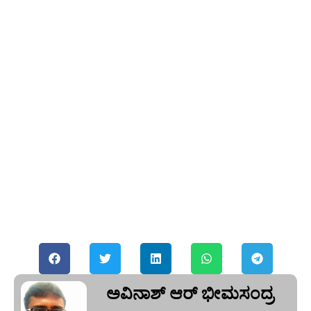
ಅವಿನಾಶ್‌ ಆರ್‌ ಭೀಮಸಂದ್ರ