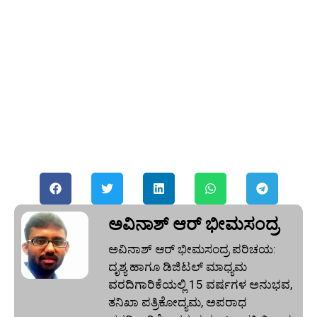
ಅವಿನಾಶ್‌ ಆರ್‌ ಭೀಮಸಂದ್ರ
ಅವಿನಾಶ್‌ ಆರ್‌ ಭೀಮಸಂದ್ರ ಪರಿಚಯ:
ದೃಶ್ಯ ಹಾಗೂ ಡಿಜಿಟಲ್ ಮಾಧ್ಯಮ
ವರದಿಗಾರಿಕೆಯಲ್ಲಿ 15 ವರ್ಷಗಳ ಅನುಭವ,
ತನಿಖಾ ಪತ್ರಿಕೋದ್ಯಮ, ಅಪರಾಧ