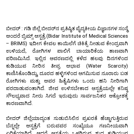
ಬೀದರ್‌ : ಗಡಿ ಜಿಲ್ಲೆ ಬೀದರ್‌ನ ಪ್ರತಿಷ್ಠಿತ ವೈದ್ಯಕೀಯ ವಿಜ್ಞಾನಗಳ ಸಂಸ್ಥೆ
ಅಂದರೆ ಬ್ರಿಮ್ಸ್ ಆಸ್ಪತ್ರೆ (Bidar Institute of Medical Sciences
– BRIMS) ಇದೀಗ ಕೇವಲ ಕಾಯಿಲೆಗೆ ಚಿಕಿತ್ಸೆ ನೀಡುವ ಕೇಂದ್ರವಾಗಿ
ಉಳಿಯದೆ, ರೋಗಿಗಳ ಪಾಲಿಗೆ ಬಾಯಾರಿಕೆಯ ತಾಣವಾಗಿ
ಪರಿಣಮಿಸಿದೆ. ಇಲ್ಲಿನ ಆವರಣದಲ್ಲಿ ಕಳೆದ ಹಲವು ದಿನಗಳಿಂದ
ಕುಡಿಯುವ ನೀರಿನ ತೀವ್ರ ಅಭಾವ (Water Scarcity)
ಕಾಣಿಸಿಕೊಂಡಿದ್ದು, ದೂರದ ಹಳ್ಳಿಗಳಿಂದ ಆಗಮಿಸುವ ನೂರಾರು ಬಡ
ರೋಗಿಗಳು ಮತ್ತು ಅವರ ಹಿತೈಷಿಗಳು ಒಂದು ಹನಿ ನೀರಿಗಾಗಿ
ಪರದಾಡುವಂತಾಗಿದೆ. ಜೀವ ಉಳಿಸಬೇಕಾದ ಆಸ್ಪತ್ರೆಯಲ್ಲೇ ಕನಿಷ್ಠ
ಸೌಲಭ್ಯವಾದ ನೀರು ಸಿಗದೆ ಇರುವುದು ಸಾರ್ವಜನಿಕರ ಆಕ್ರೋಶಕ್ಕೆ
ಕಾರಣವಾಗಿದೆ.
ಬೀದರ್ ಜಿಲ್ಲೆಯಾದ್ಯಂತ ಸುಡುಬಿಸಿಲಿನ ಪ್ರಖರತೆ ಹೆಚ್ಚಾಗುತ್ತಿರುವ
ಬೆನ್ನಲ್ಲೇ ಆಸ್ಪತ್ರೆಗೆ ಬರುವವರ ಸಂಖ್ಯೆಯೂ ಗಣನೀಯವಾಗಿ
ಏರಿಕೆಯಾಗಿದೆ. ಆದರೆ ಆಸ್ಪತ್ರೆಯ ಒಳಗಿರುವ ಶುದ್ಧ ಕುಡಿಯುವ