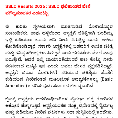
SSLC Results 2026 : SSLC ಫಲಿತಾಂಶದ ವೇಳೆ
ಮೌಲ್ಯಮಾಪಕರ ಎಡವಟ್ಟು
ಈ ಕುರಿತು ಸ್ಥಳೀಯವಾಗಿ ಮಾತನಾಡಿದ ರೋಗಿಯೊಬ್ಬರ
ಸಂಬಂಧಿಕರು, ತಾವು ಹಳ್ಳಿಯಿಂದ ಆಸ್ಪತ್ರೆಗೆ ಚಿಕಿತ್ಸೆಗಾಗಿ ಬಂದಿದ್ದು,
ಇಲ್ಲಿ ಕುಡಿಯಲು ಒಂದು ಹನಿ ನೀರು ಸಿಗುತ್ತಿಲ್ಲ ಎಂದು ಅಳಲು
ತೋಡಿಕೊಂಡಿದ್ದಾರೆ. ಸರ್ಕಾರಿ ಆಸ್ಪತ್ರೆಗಳಲ್ಲಿ ಬಡವರಿಗೆ ಉಚಿತ ಚಿಕಿತ್ಸೆ
ಮತ್ತು ಕನಿಷ್ಠ ಸೌಲಭ್ಯಗಳು ಸಿಗುತ್ತವೆ ಎಂಬ ಭರವಸೆಯ ಮೇಲೆ ನಾವು
ಬರುತ್ತೇವೆ, ಆದರೆ ಇಲ್ಲಿ ಬಾಯಾರಿಕೆಯಾದರೆ ಹಣ ಕೊಟ್ಟು ನೀರು
ತರಬೇಕಾದ ದುಸ್ಥಿತಿ ಇದೆ ಎಂದು ಅವರು ಬೇಸರ ವ್ಯಕ್ತಪಡಿಸಿದ್ದಾರೆ.
ಆಸ್ಪತ್ರೆಗೆ ಬರುವ ರೋಗಿಗಳಿಗೆ ಸರಿಯಾದ ಚಿಕಿತ್ಸೆಯ ಜೊತೆಗೆ
ಕುಡಿಯುವ ನೀರಿನಂತಹ ಮೂಲಭೂತ ಅವಶ್ಯಕತೆಗಳನ್ನು (Basic
Amenities) ಒದಗಿಸುವುದು ಸರ್ಕಾರದ ಕರ್ತವ್ಯವಾಗಿದೆ.
ಬ್ರಿಮ್ಸ್ ಆಸ್ಪತ್ರೆಯ ಆಡಳಿತಾಧಿಕಾರಿಗಳ ವೈಫಲ್ಯದ ಬಗ್ಗೆ ರೋಗಿಗಳ
ಆಕ್ರೋಶ ಹೆಚ್ಚಾಗುತ್ತಿದೆ. ಆಸ್ಪತ್ರೆಯಂತಹ ಸೂಕ್ಷ್ಮ ಪ್ರದೇಶದಲ್ಲಿ ನೈರ್ಮಲ್ಯ
ಮತ್ತು ಕುಡಿಯುವ ನೀರಿನ ಘಟಕಗಳು ಸದಾ ಸುಸ್ಥಿತಿಯಲ್ಲಿ ಇರಬೇಕು.