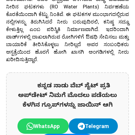
ನೀರಿನ ಘಟಕಗಳು (RO Water Plants) ನಿರ್ವಹಣೆಯ
ಕೊರತೆಯಿಂದಾಗಿ ಕೆಟ್ಟು ನಿಂತಿವೆ. ಈ ಘಟಕಗಳ ಮುಂಭಾಗದಲ್ಲಿರುವ
ನಲ್ಲಿಗಳನ್ನು ತಿರುಗಿಸಿದರೆ ನೀರು ಬರುವುದಿರಲಿ, ಕನಿಷ್ಠ ಸದ್ದೂ
ಕೇಳುತ್ತಿಲ್ಲ ಎಂಬ ಪರಿಸ್ಥಿತಿ ನಿರ್ಮಾಣವಾಗಿದೆ. ಇದರಿಂದಾಗಿ
ವಾರ್ಡ್‌ಗಳಲ್ಲಿ ದಾಖಲಾಗಿರುವ ರೋಗಿಗಳಿಗೆ ಔಷಧಿ ಸೇವಿಸಲು ಮತ್ತು
ಬಾಯಾರಿಕೆ ತೀರಿಸಿಕೊಳ್ಳಲು ನೀರಿಲ್ಲದೆ ಅವರ ಸಂಬಂಧಿಕರು
ಆಸ್ಪತ್ರೆಯಿಂದ ಹೊರಗೆ ಹೋಗಿ ಖಾಸಗಿ ಅಂಗಡಿಗಳಲ್ಲಿ ನೀರು
ಖರೀದಿಸುತ್ತಿದ್ದಾರೆ.
ಕನ್ನಡ ನಾಡು ವೆಬ್ ಸೈಟ್ ಪ್ರತಿ
ಅಪ್‌ಡೇಟ್‌ ನಿಮಗೆ ಮೊದಲು ಪಡೆಯಲು
ಕೆಳಗಿನ ಗ್ರೂಪ್‌ಗಳನ್ನು ಜಾಯಿನ್ ಆಗಿ
WhatsApp
Telegram