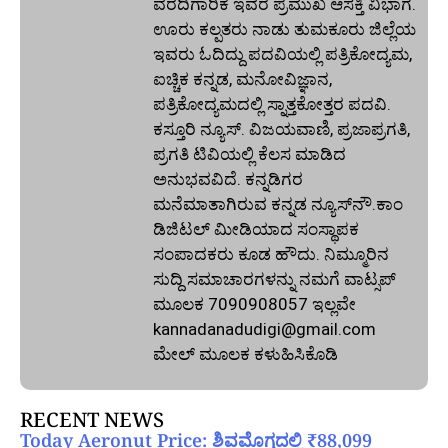
ವರದಿಗಾರಿಕೆ ಇವರ ಪ್ರಮುಖ ಆಸಕ್ತಿ ವಿಭಾಗ.
ಊರು ಕಲ್ಪತರು ನಾಡು ತುಮಕೂರು ಜಿಲ್ಲೆಯ
ಇವರು ಓದಿದ್ದು ಪದವಿಯಲ್ಲಿ ಪತ್ರಿಕೋದ್ಯಮ,
ಐಚ್ಚಿಕ ಕನ್ನಡ, ಮನೋವಿಜ್ಞಾನ,
ಪತ್ರಿಕೋದ್ಯಮದಲ್ಲಿ ಸ್ನಾತ್ತಕೋತ್ತರ ಪದವಿ.
ಕಸ್ತೂರಿ ನ್ಯೂಸ್‌. ವಿಜಯವಾಣಿ, ಪ್ರಜಾಪ್ರಗತಿ,
ಪ್ರಗತಿ ಟಿವಿಯಲ್ಲಿ ಕೆಲಸ ಮಾಡಿದ
ಅನುಭವವಿದೆ. ಕನ್ನಡಿಗರ
ಮನೆಮಾತಾಗಿರುವ ಕನ್ನಡ ನ್ಯೂಸ್‌ನೌ.ಕಾಂ
ಡಿಜಿಟಲ್‌ ಮೀಡಿಯಾದ ಸಂಸ್ಥಾಪಕ
ಸಂಪಾದಕರು ಕೂಡ ಹೌದು. ನಿಮ್ಮೂರಿನ
ಸುದ್ದಿ ಸಮಾಚಾರಗಳನ್ನು ನಮಗೆ ವಾಟ್ಸಪ್‌
ಮೂಲಕ 7090908057 ಇಲ್ಲವೇ
kannadanadudigi@gmail.com
ಮೇಲ್‌ ಮೂಲಕ ಕಳುಹಿಸಿಕೊಡಿ
RECENT NEWS
Today Aeronut Price: ಶಿವಮೊಗ್ಗದಲ್ಲಿ ₹88,099