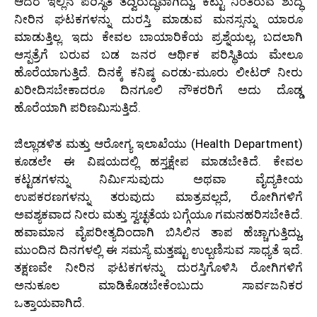
ಆದರೆ ಇಲ್ಲಿನ ಪರಿಸ್ಥಿತಿ ತದ್ವಿರುದ್ಧವಾಗಿದ್ದು, ಕೆಟ್ಟು ನಿಂತಿರುವ ಶುದ್ಧ
ನೀರಿನ ಘಟಕಗಳನ್ನು ದುರಸ್ತಿ ಮಾಡುವ ಮನಸ್ಸನ್ನು ಯಾರೂ
ಮಾಡುತ್ತಿಲ್ಲ. ಇದು ಕೇವಲ ಬಾಯಾರಿಕೆಯ ಪ್ರಶ್ನೆಯಲ್ಲ, ಬದಲಾಗಿ
ಆಸ್ಪತ್ರೆಗೆ ಬರುವ ಬಡ ಜನರ ಆರ್ಥಿಕ ಪರಿಸ್ಥಿತಿಯ ಮೇಲೂ
ಹೊರೆಯಾಗುತ್ತಿದೆ. ದಿನಕ್ಕೆ ಕನಿಷ್ಠ ಎರಡು-ಮೂರು ಲೀಟರ್ ನೀರು
ಖರೀದಿಸಬೇಕಾದರೂ ದಿನಗೂಲಿ ನೌಕರರಿಗೆ ಅದು ದೊಡ್ಡ
ಹೊರೆಯಾಗಿ ಪರಿಣಮಿಸುತ್ತಿದೆ.
ಜಿಲ್ಲಾಡಳಿತ ಮತ್ತು ಆರೋಗ್ಯ ಇಲಾಖೆಯು (Health Department)
ಕೂಡಲೇ ಈ ವಿಷಯದಲ್ಲಿ ಹಸ್ತಕ್ಷೇಪ ಮಾಡಬೇಕಿದೆ. ಕೇವಲ
ಕಟ್ಟಡಗಳನ್ನು ನಿರ್ಮಿಸುವುದು ಅಥವಾ ವೈದ್ಯಕೀಯ
ಉಪಕರಣಗಳನ್ನು ತರುವುದು ಮಾತ್ರವಲ್ಲದೆ, ರೋಗಿಗಳಿಗೆ
ಅವಶ್ಯಕವಾದ ನೀರು ಮತ್ತು ಸ್ವಚ್ಛತೆಯ ಬಗ್ಗೆಯೂ ಗಮನಹರಿಸಬೇಕಿದೆ.
ಹವಾಮಾನ ವೈಪರೀತ್ಯದಿಂದಾಗಿ ಬಿಸಿಲಿನ ತಾಪ ಹೆಚ್ಚಾಗುತ್ತಿದ್ದು,
ಮುಂದಿನ ದಿನಗಳಲ್ಲಿ ಈ ಸಮಸ್ಯೆ ಮತ್ತಷ್ಟು ಉಲ್ಬಣಿಸುವ ಸಾಧ್ಯತೆ ಇದೆ.
ತಕ್ಷಣವೇ ನೀರಿನ ಘಟಕಗಳನ್ನು ದುರಸ್ತಿಗೊಳಿಸಿ ರೋಗಿಗಳಿಗೆ
ಅನುಕೂಲ ಮಾಡಿಕೊಡಬೇಕೆಂಬುದು ಸಾರ್ವಜನಿಕರ
ಒತ್ತಾಯವಾಗಿದೆ.