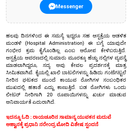
Messenger
ಹಲವು ದಿನಗಳಿಂದ ಈ ಸಮಸ್ಯೆ ಇದ್ದರೂ ಸಹ ಆಸ್ಪತ್ರೆಯ ಆಡಳಿತ
ಮಂಡಳಿ (Hospital Administration) ಈ ಬಗ್ಗೆ ಯಾವುದೇ
ಗಂಭೀರ ಕ್ರಮ ಕೈಗೊಂಡಿಲ್ಲ ಎಂಬ ಆರೋಪ ಕೇಳಿಬರುತ್ತಿದೆ.
ಆಸ್ಪತ್ರೆಯ ಆವರಣದಲ್ಲಿ ಸುಮಾರು ಮೂರಕ್ಕೂ ಹೆಚ್ಚು ನಲ್ಲಿಗಳ ವ್ಯವಸ್ಥೆ
ಮಾಡಲಾಗಿದ್ದರೂ, ಸದ್ಯ ಅವು ಕೇವಲ ಪ್ರದರ್ಶನಕ್ಕೆ ಮಾತ್ರ
ಸೀಮಿತವಾಗಿವೆ. ಕೈಯಲ್ಲಿ ಖಾಲಿ ಬಾಟಲಿಗಳನ್ನು ಹಿಡಿದು ಗಂಟೆಗಟ್ಟಲೆ
ನೀರಿನ ಘಟಕದ ಮುಂದೆ ಕಾಯುವ ರೋಗಿಗಳ ಸಂಬಂಧಿಕರ
ಮುಖದಲ್ಲಿ ಹತಾಶೆ ಎದ್ದು ಕಾಣುತ್ತಿದೆ. ಬಡ ರೋಗಿಗಳು ಒಂದು
ಲೀಟರ್ ನೀರಿಗಾಗಿ 20 ರೂಪಾಯಿಗಳನ್ನು ಖರ್ಚು ಮಾಡುವ
ಅನಿವಾರ್ಯತೆ ಎದುರಾಗಿದೆ.
ಇದನ್ನೂ ಓದಿ : ರಾಯಚೂರಿನ ಸಾಮಾನ್ಯ ಯುವಕನ ಮದುವೆ
ಆಹ್ವಾನಕ್ಕೆ ಪ್ರಧಾನಿ ನರೇಂದ್ರ ಮೋದಿ ವಿಶೇಷ ಸ್ಪಂದನೆ