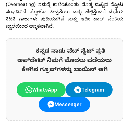
(Overheating) ಸಮಸ್ಯೆ ಕಾಣಿಸಿಕೊಂಡು ದೊಡ್ಡ ಮಟ್ಟದ ಸ್ಫೋಟ
ಸಂಭವಿಸಿದೆ. ಸ್ಫೋಟದ ತೀವ್ರತೆಯು ಎಷ್ಟು ಹೆಚ್ಚಿತ್ತೆಂದರೆ ಮನೆಯ
ಕಿಟಕಿ ಗಾಜುಗಳು ಪುಡಿಯಾಗಿವೆ ಮತ್ತು ಇಡೀ ಹಾಲ್ ಬೆಂಕಿಯ
ಜ್ವಾಲೆಯಿಂದ ಆವೃತವಾಗಿದೆ.
ಕನ್ನಡ ನಾಡು ವೆಬ್ ಸೈಟ್ ಪ್ರತಿ
ಅಪ್‌ಡೇಟ್‌ ನಿಮಗೆ ಮೊದಲು ಪಡೆಯಲು
ಕೆಳಗಿನ ಗ್ರೂಪ್‌ಗಳನ್ನು ಜಾಯಿನ್ ಆಗಿ
WhatsApp
Telegram
Messenger