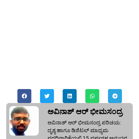
ಅವಿನಾಶ್‌ ಆರ್‌ ಭೀಮಸಂದ್ರ
ಅವಿನಾಶ್‌ ಆರ್‌ ಭೀಮಸಂದ್ರ ಪರಿಚಯ:
ದೃಶ್ಯ ಹಾಗೂ ಡಿಜಿಟಲ್ ಮಾಧ್ಯಮ
ವರದಿಗಾರಿಕೆಯಲ್ಲಿ 15 ವರ್ಷಗಳ ಅನುಭವ,