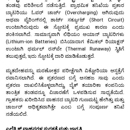
ತಂಡವು ಪರಿಶೀಲನೆ ನಡೆಸುತ್ತಿದೆ. ಪ್ರಾಥಮಿಕ ತನಿಖೆಯ ಪ್ರಕಾರ
ಬ್ಯಾಟರಿಯು ಓವರ್ ಚಾರ್ಜ್ (Overcharging) ಆಗಿರುವುದು
ಅಥವಾ ವೈರಿಂಗ್‌ನಲ್ಲಿ ಶಾರ್ಟ್ ಸರ್ಕ್ಯೂಟ್ (Short Circuit)
ಉಂಟಾಗಿರುವುದು ಈ ಸ್ಫೋಟಕ್ಕೆ ಪ್ರಮುಖ ಕಾರಣ ಎಂದು
ಶಂಕಿಸಲಾಗಿದೆ. ಸಾಮಾನ್ಯವಾಗಿ ಲಿಥಿಯಂ ಅಯಾನ್ ಬ್ಯಾಟರಿಗಳು
(Lithium-ion Batteries) ಬಿಸಿಯಾದಾಗ ಕೆಮಿಕಲ್ ರಿಯಾಕ್ಷನ್
ಉಂಟಾಗಿ ಥರ್ಮಲ್ ರನ್‌ವೇ (Thermal Runaway) ಸ್ಥಿತಿಗೆ
ತಲುಪುತ್ತವೆ, ಇದು ಸ್ಫೋಟಕ್ಕೆ ದಾರಿ ಮಾಡಿಕೊಡುತ್ತದೆ.
ಮೃತದೇಹವನ್ನು ಮರಣೋತ್ತರ ಪರೀಕ್ಷೆಗಾಗಿ ವಿಕ್ಟೋರಿಯಾ ಆಸ್ಪತ್ರೆಗೆ
ರವಾನಿಸಲಾಗಿದೆ. ಈ ಪ್ರಕರಣದ ಬಗ್ಗೆ ಅಸಹಜ ಸಾವು ಎಂದು
ಪ್ರಕರಣ ದಾಖಲಿಸಿಕೊಳ್ಳಲಾಗಿದ್ದು, ಬೈಕ್ ತಯಾರಿಕಾ ಕಂಪನಿಯ
ತಾಂತ್ರಿಕ ತಂಡವನ್ನೂ ವಿಚಾರಣೆಗೆ ಒಳಪಡಿಸುವ ಸಾಧ್ಯತೆಯಿದೆ.
ಗ್ರಾಹಕರು ಖರೀದಿಸಿದ ವಾಹನದ ಬ್ಯಾಟರಿ ಗುಣಮಟ್ಟ ಹೇಗಿತ್ತು ಮತ್ತು
ಚಾರ್ಜರ್ ಅಧಿಕೃತವಾಗಿತ್ತೇ ಎಂಬ ಬಗ್ಗೆ ಸಂಪೂರ್ಣ ತನಿಖೆ
ನಡೆಯಲಿದೆ.
ಎಲೆಕ್ಟ್ರಿಕ್ ವಾಹನಗಳ ಸುರಕ್ಷತೆ ಮತ್ತು ಜಾಗೃತಿ