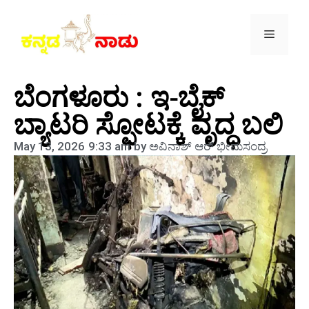
ಬೆಂಗಳೂರು : ಇ-ಬೈಕ್
ಬ್ಯಾಟರಿ ಸ್ಫೋಟಕ್ಕೆ ವೃದ್ಧ ಬಲಿ
May 13, 2026
9:33 am
by
ಅವಿನಾಶ್‌ ಆರ್‌ ಭೀಮಸಂದ್ರ