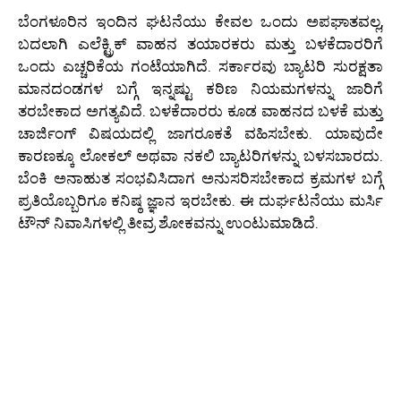
ಬೆಂಗಳೂರಿನ ಇಂದಿನ ಘಟನೆಯು ಕೇವಲ ಒಂದು ಅಪಘಾತವಲ್ಲ,
ಬದಲಾಗಿ ಎಲೆಕ್ಟ್ರಿಕ್ ವಾಹನ ತಯಾರಕರು ಮತ್ತು ಬಳಕೆದಾರರಿಗೆ
ಒಂದು ಎಚ್ಚರಿಕೆಯ ಗಂಟೆಯಾಗಿದೆ. ಸರ್ಕಾರವು ಬ್ಯಾಟರಿ ಸುರಕ್ಷತಾ
ಮಾನದಂಡಗಳ ಬಗ್ಗೆ ಇನ್ನಷ್ಟು ಕಠಿಣ ನಿಯಮಗಳನ್ನು ಜಾರಿಗೆ
ತರಬೇಕಾದ ಅಗತ್ಯವಿದೆ. ಬಳಕೆದಾರರು ಕೂಡ ವಾಹನದ ಬಳಕೆ ಮತ್ತು
ಚಾರ್ಜಿಂಗ್ ವಿಷಯದಲ್ಲಿ ಜಾಗರೂಕತೆ ವಹಿಸಬೇಕು. ಯಾವುದೇ
ಕಾರಣಕ್ಕೂ ಲೋಕಲ್ ಅಥವಾ ನಕಲಿ ಬ್ಯಾಟರಿಗಳನ್ನು ಬಳಸಬಾರದು.
ಬೆಂಕಿ ಅನಾಹುತ ಸಂಭವಿಸಿದಾಗ ಅನುಸರಿಸಬೇಕಾದ ಕ್ರಮಗಳ ಬಗ್ಗೆ
ಪ್ರತಿಯೊಬ್ಬರಿಗೂ ಕನಿಷ್ಠ ಜ್ಞಾನ ಇರಬೇಕು. ಈ ದುರ್ಘಟನೆಯು ಮರ್ಸಿ
ಟೌನ್ ನಿವಾಸಿಗಳಲ್ಲಿ ತೀವ್ರ ಶೋಕವನ್ನು ಉಂಟುಮಾಡಿದೆ.