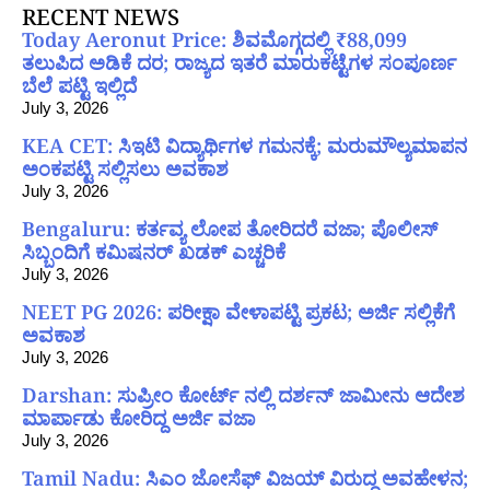
RECENT NEWS
Today Aeronut Price: ಶಿವಮೊಗ್ಗದಲ್ಲಿ ₹88,099
ತಲುಪಿದ ಅಡಿಕೆ ದರ; ರಾಜ್ಯದ ಇತರೆ ಮಾರುಕಟ್ಟೆಗಳ ಸಂಪೂರ್ಣ
ಬೆಲೆ ಪಟ್ಟಿ ಇಲ್ಲಿದೆ
July 3, 2026
KEA CET: ಸಿಇಟಿ ವಿದ್ಯಾರ್ಥಿಗಳ ಗಮನಕ್ಕೆ; ಮರುಮೌಲ್ಯಮಾಪನ
ಅಂಕಪಟ್ಟಿ ಸಲ್ಲಿಸಲು ಅವಕಾಶ
July 3, 2026
Bengaluru: ಕರ್ತವ್ಯ ಲೋಪ ತೋರಿದರೆ ವಜಾ; ಪೊಲೀಸ್
ಸಿಬ್ಬಂದಿಗೆ ಕಮಿಷನರ್ ಖಡಕ್ ಎಚ್ಚರಿಕೆ
July 3, 2026
NEET PG 2026: ಪರೀಕ್ಷಾ ವೇಳಾಪಟ್ಟಿ ಪ್ರಕಟ; ಅರ್ಜಿ ಸಲ್ಲಿಕೆಗೆ
ಅವಕಾಶ
July 3, 2026
Darshan: ಸುಪ್ರೀಂ ಕೋರ್ಟ್ ನಲ್ಲಿ ದರ್ಶನ್ ಜಾಮೀನು ಆದೇಶ
ಮಾರ್ಪಾಡು ಕೋರಿದ್ದ ಅರ್ಜಿ ವಜಾ
July 3, 2026
Tamil Nadu: ಸಿಎಂ ಜೋಸೆಫ್ ವಿಜಯ್ ವಿರುದ್ಧ ಅವಹೇಳನ;