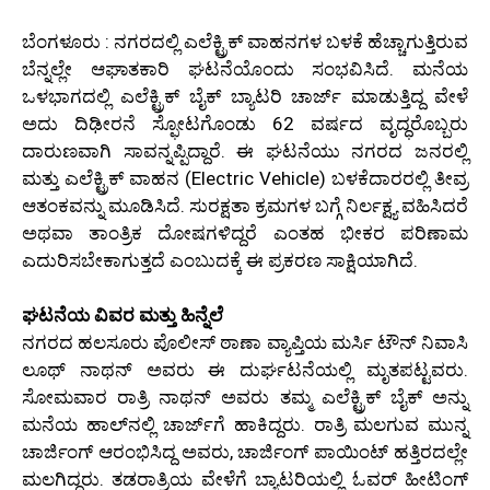
ಬೆಂಗಳೂರು : ನಗರದಲ್ಲಿ ಎಲೆಕ್ಟ್ರಿಕ್ ವಾಹನಗಳ ಬಳಕೆ ಹೆಚ್ಚಾಗುತ್ತಿರುವ
ಬೆನ್ನಲ್ಲೇ ಆಘಾತಕಾರಿ ಘಟನೆಯೊಂದು ಸಂಭವಿಸಿದೆ. ಮನೆಯ
ಒಳಭಾಗದಲ್ಲಿ ಎಲೆಕ್ಟ್ರಿಕ್ ಬೈಕ್ ಬ್ಯಾಟರಿ ಚಾರ್ಜ್ ಮಾಡುತ್ತಿದ್ದ ವೇಳೆ
ಅದು ದಿಢೀರನೆ ಸ್ಫೋಟಗೊಂಡು 62 ವರ್ಷದ ವೃದ್ಧರೊಬ್ಬರು
ದಾರುಣವಾಗಿ ಸಾವನ್ನಪ್ಪಿದ್ದಾರೆ. ಈ ಘಟನೆಯು ನಗರದ ಜನರಲ್ಲಿ
ಮತ್ತು ಎಲೆಕ್ಟ್ರಿಕ್ ವಾಹನ (Electric Vehicle) ಬಳಕೆದಾರರಲ್ಲಿ ತೀವ್ರ
ಆತಂಕವನ್ನು ಮೂಡಿಸಿದೆ. ಸುರಕ್ಷತಾ ಕ್ರಮಗಳ ಬಗ್ಗೆ ನಿರ್ಲಕ್ಷ್ಯ ವಹಿಸಿದರೆ
ಅಥವಾ ತಾಂತ್ರಿಕ ದೋಷಗಳಿದ್ದರೆ ಎಂತಹ ಭೀಕರ ಪರಿಣಾಮ
ಎದುರಿಸಬೇಕಾಗುತ್ತದೆ ಎಂಬುದಕ್ಕೆ ಈ ಪ್ರಕರಣ ಸಾಕ್ಷಿಯಾಗಿದೆ.
ಘಟನೆಯ ವಿವರ ಮತ್ತು ಹಿನ್ನೆಲೆ
ನಗರದ ಹಲಸೂರು ಪೊಲೀಸ್ ಠಾಣಾ ವ್ಯಾಪ್ತಿಯ ಮರ್ಸಿ ಟೌನ್ ನಿವಾಸಿ
ಲೂಥ್ ನಾಥನ್ ಅವರು ಈ ದುರ್ಘಟನೆಯಲ್ಲಿ ಮೃತಪಟ್ಟವರು.
ಸೋಮವಾರ ರಾತ್ರಿ ನಾಥನ್ ಅವರು ತಮ್ಮ ಎಲೆಕ್ಟ್ರಿಕ್ ಬೈಕ್ ಅನ್ನು
ಮನೆಯ ಹಾಲ್‌ನಲ್ಲಿ ಚಾರ್ಜ್‌ಗೆ ಹಾಕಿದ್ದರು. ರಾತ್ರಿ ಮಲಗುವ ಮುನ್ನ
ಚಾರ್ಜಿಂಗ್ ಆರಂಭಿಸಿದ್ದ ಅವರು, ಚಾರ್ಜಿಂಗ್ ಪಾಯಿಂಟ್ ಹತ್ತಿರದಲ್ಲೇ
ಮಲಗಿದ್ದರು. ತಡರಾತ್ರಿಯ ವೇಳೆಗೆ ಬ್ಯಾಟರಿಯಲ್ಲಿ ಓವರ್ ಹೀಟಿಂಗ್