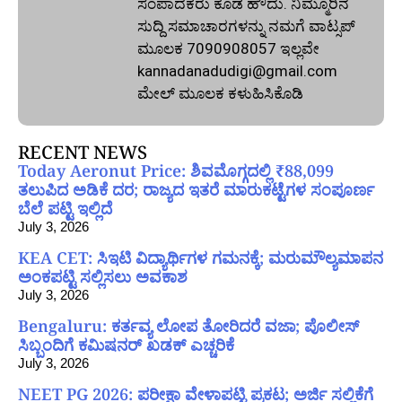
ಸಂಪಾದಕರು ಕೂಡ ಹೌದು. ನಿಮ್ಮೂರಿನ
ಸುದ್ದಿ ಸಮಾಚಾರಗಳನ್ನು ನಮಗೆ ವಾಟ್ಸಪ್‌
ಮೂಲಕ 7090908057 ಇಲ್ಲವೇ
kannadanadudigi@gmail.com
ಮೇಲ್‌ ಮೂಲಕ ಕಳುಹಿಸಿಕೊಡಿ
RECENT NEWS
Today Aeronut Price: ಶಿವಮೊಗ್ಗದಲ್ಲಿ ₹88,099
ತಲುಪಿದ ಅಡಿಕೆ ದರ; ರಾಜ್ಯದ ಇತರೆ ಮಾರುಕಟ್ಟೆಗಳ ಸಂಪೂರ್ಣ
ಬೆಲೆ ಪಟ್ಟಿ ಇಲ್ಲಿದೆ
July 3, 2026
KEA CET: ಸಿಇಟಿ ವಿದ್ಯಾರ್ಥಿಗಳ ಗಮನಕ್ಕೆ; ಮರುಮೌಲ್ಯಮಾಪನ
ಅಂಕಪಟ್ಟಿ ಸಲ್ಲಿಸಲು ಅವಕಾಶ
July 3, 2026
Bengaluru: ಕರ್ತವ್ಯ ಲೋಪ ತೋರಿದರೆ ವಜಾ; ಪೊಲೀಸ್
ಸಿಬ್ಬಂದಿಗೆ ಕಮಿಷನರ್ ಖಡಕ್ ಎಚ್ಚರಿಕೆ
July 3, 2026
NEET PG 2026: ಪರೀಕ್ಷಾ ವೇಳಾಪಟ್ಟಿ ಪ್ರಕಟ; ಅರ್ಜಿ ಸಲ್ಲಿಕೆಗೆ