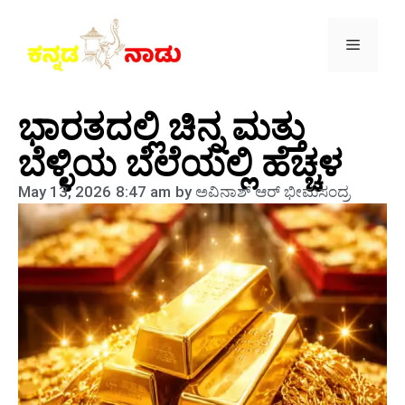
ಭಾರತದಲ್ಲಿ ಚಿನ್ನ ಮತ್ತು
ಬೆಳ್ಳಿಯ ಬೆಲೆಯಲ್ಲಿ ಹೆಚ್ಚಳ
May 13, 2026
8:47 am
by
ಅವಿನಾಶ್‌ ಆರ್‌ ಭೀಮಸಂದ್ರ