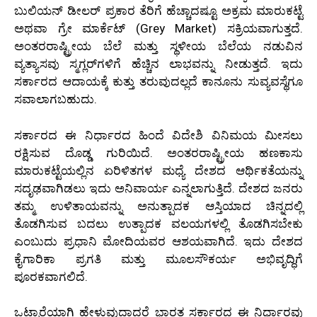
ಬುಲಿಯನ್ ಡೀಲರ್ ಪ್ರಕಾರ ತೆರಿಗೆ ಹೆಚ್ಚಾದಷ್ಟೂ ಅಕ್ರಮ ಮಾರುಕಟ್ಟೆ
ಅಥವಾ ಗ್ರೇ ಮಾರ್ಕೆಟ್ (Grey Market) ಸಕ್ರಿಯವಾಗುತ್ತದೆ.
ಅಂತರರಾಷ್ಟ್ರೀಯ ಬೆಲೆ ಮತ್ತು ಸ್ಥಳೀಯ ಬೆಲೆಯ ನಡುವಿನ
ವ್ಯತ್ಯಾಸವು ಸ್ಮಗ್ಲರ್‌ಗಳಿಗೆ ಹೆಚ್ಚಿನ ಲಾಭವನ್ನು ನೀಡುತ್ತದೆ. ಇದು
ಸರ್ಕಾರದ ಆದಾಯಕ್ಕೆ ಕುತ್ತು ತರುವುದಲ್ಲದೆ ಕಾನೂನು ಸುವ್ಯವಸ್ಥೆಗೂ
ಸವಾಲಾಗಬಹುದು.
ಸರ್ಕಾರದ ಈ ನಿರ್ಧಾರದ ಹಿಂದೆ ವಿದೇಶಿ ವಿನಿಮಯ ಮೀಸಲು
ರಕ್ಷಿಸುವ ದೊಡ್ಡ ಗುರಿಯಿದೆ. ಅಂತರರಾಷ್ಟ್ರೀಯ ಹಣಕಾಸು
ಮಾರುಕಟ್ಟೆಯಲ್ಲಿನ ಏರಿಳಿತಗಳ ಮಧ್ಯೆ ದೇಶದ ಆರ್ಥಿಕತೆಯನ್ನು
ಸದೃಢವಾಗಿಡಲು ಇದು ಅನಿವಾರ್ಯ ಎನ್ನಲಾಗುತ್ತಿದೆ. ದೇಶದ ಜನರು
ತಮ್ಮ ಉಳಿತಾಯವನ್ನು ಅನುತ್ಪಾದಕ ಆಸ್ತಿಯಾದ ಚಿನ್ನದಲ್ಲಿ
ತೊಡಗಿಸುವ ಬದಲು ಉತ್ಪಾದಕ ವಲಯಗಳಲ್ಲಿ ತೊಡಗಿಸಬೇಕು
ಎಂಬುದು ಪ್ರಧಾನಿ ಮೋದಿಯವರ ಆಶಯವಾಗಿದೆ. ಇದು ದೇಶದ
ಕೈಗಾರಿಕಾ ಪ್ರಗತಿ ಮತ್ತು ಮೂಲಸೌಕರ್ಯ ಅಭಿವೃದ್ಧಿಗೆ
ಪೂರಕವಾಗಲಿದೆ.
ಒಟ್ಟಾರೆಯಾಗಿ ಹೇಳುವುದಾದರೆ ಭಾರತ ಸರ್ಕಾರದ ಈ ನಿರ್ಧಾರವು