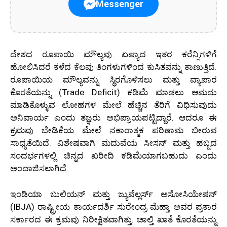
Messenger
ದೇಶದ ರೂಪಾಯಿ ಮೌಲ್ಯವು ಏಷ್ಯಾದ ಇತರ ಕರೆನ್ಸಿಗಳಿಗೆ
ಹೋಲಿಸಿದರೆ ಕಳೆದ ಕೆಲವು ತಿಂಗಳುಗಳಿಂದ ಕುಸಿತವನ್ನು ಕಾಣುತ್ತಿದೆ.
ರೂಪಾಯಿಯ ಮೌಲ್ಯವನ್ನು ಸ್ಥಿರಗೊಳಿಸಲು ಮತ್ತು ವ್ಯಾಪಾರ
ಕೊರತೆಯನ್ನು (Trade Deficit) ಕಡಿಮೆ ಮಾಡಲು ಆಮದು
ಮಾಡಿಕೊಳ್ಳುವ ಲೋಹಗಳ ಮೇಲೆ ಹೆಚ್ಚಿನ ತೆರಿಗೆ ವಿಧಿಸುವುದು
ಅನಿವಾರ್ಯ ಎಂದು ತಜ್ಞರು ಅಭಿಪ್ರಾಯಪಟ್ಟಿದ್ದಾರೆ. ಆದರೂ ಈ
ಕ್ರಮವು ಬೇಡಿಕೆಯ ಮೇಲೆ ನಕಾರಾತ್ಮಕ ಪರಿಣಾಮ ಬೀರುವ
ಸಾಧ್ಯತೆಯಿದೆ. ವಿಶೇಷವಾಗಿ ಮದುವೆಯ ಸೀಸನ್ ಮತ್ತು ಹಬ್ಬದ
ಸಂದರ್ಭಗಳಲ್ಲಿ ಚಿನ್ನದ ಖರೀದಿ ಕಡಿಮೆಯಾಗಬಹುದು ಎಂದು
ಅಂದಾಜಿಸಲಾಗಿದೆ.
ಇಂಡಿಯಾ ಬುಲಿಯನ್ ಮತ್ತು ಜ್ಯುವೆಲ್ಲರ್ಸ್ ಅಸೋಸಿಯೇಷನ್
(IBJA) ರಾಷ್ಟ್ರೀಯ ಕಾರ್ಯದರ್ಶಿ ಸುರೇಂದ್ರ ಮೆಹ್ತಾ ಅವರ ಪ್ರಕಾರ
ಸರ್ಕಾರದ ಈ ಕ್ರಮವು ನಿರೀಕ್ಷಿತವಾಗಿತ್ತು. ಚಾಲ್ತಿ ಖಾತೆ ಕೊರತೆಯನ್ನು