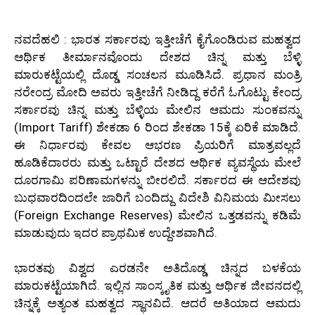
ನವದೆಹಲಿ : ಭಾರತ ಸರ್ಕಾರವು ಇತ್ತೀಚೆಗೆ ಕೈಗೊಂಡಿರುವ ಮಹತ್ವದ
ಆರ್ಥಿಕ ತೀರ್ಮಾನವೊಂದು ದೇಶದ ಚಿನ್ನ ಮತ್ತು ಬೆಳ್ಳಿ
ಮಾರುಕಟ್ಟೆಯಲ್ಲಿ ದೊಡ್ಡ ಸಂಚಲನ ಮೂಡಿಸಿದೆ. ಪ್ರಧಾನ ಮಂತ್ರಿ
ನರೇಂದ್ರ ಮೋದಿ ಅವರು ಇತ್ತೀಚೆಗೆ ನೀಡಿದ್ದ ಕರೆಗೆ ಓಗೊಟ್ಟು ಕೇಂದ್ರ
ಸರ್ಕಾರವು ಚಿನ್ನ ಮತ್ತು ಬೆಳ್ಳಿಯ ಮೇಲಿನ ಆಮದು ಸುಂಕವನ್ನು
(Import Tariff) ಶೇಕಡಾ 6 ರಿಂದ ಶೇಕಡಾ 15ಕ್ಕೆ ಏರಿಕೆ ಮಾಡಿದೆ.
ಈ ನಿರ್ಧಾರವು ಕೇವಲ ಆಭರಣ ಪ್ರಿಯರಿಗೆ ಮಾತ್ರವಲ್ಲದೆ
ಹೂಡಿಕೆದಾರರು ಮತ್ತು ಒಟ್ಟಾರೆ ದೇಶದ ಆರ್ಥಿಕ ವ್ಯವಸ್ಥೆಯ ಮೇಲೆ
ದೂರಗಾಮಿ ಪರಿಣಾಮಗಳನ್ನು ಬೀರಲಿದೆ. ಸರ್ಕಾರದ ಈ ಆದೇಶವು
ಬುಧವಾರದಿಂದಲೇ ಜಾರಿಗೆ ಬಂದಿದ್ದು ವಿದೇಶಿ ವಿನಿಮಯ ಮೀಸಲು
(Foreign Exchange Reserves) ಮೇಲಿನ ಒತ್ತಡವನ್ನು ಕಡಿಮೆ
ಮಾಡುವುದು ಇದರ ಪ್ರಾಥಮಿಕ ಉದ್ದೇಶವಾಗಿದೆ.
ಭಾರತವು ವಿಶ್ವದ ಎರಡನೇ ಅತಿದೊಡ್ಡ ಚಿನ್ನದ ಬಳಕೆಯ
ಮಾರುಕಟ್ಟೆಯಾಗಿದೆ. ಇಲ್ಲಿನ ಸಾಂಸ್ಕೃತಿಕ ಮತ್ತು ಆರ್ಥಿಕ ಜೀವನದಲ್ಲಿ
ಚಿನ್ನಕ್ಕೆ ಅತ್ಯಂತ ಮಹತ್ವದ ಸ್ಥಾನವಿದೆ. ಆದರೆ ಅತಿಯಾದ ಆಮದು