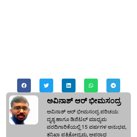
ಅವಿನಾಶ್‌ ಆರ್‌ ಭೀಮಸಂದ್ರ
ಅವಿನಾಶ್‌ ಆರ್‌ ಭೀಮಸಂದ್ರ ಪರಿಚಯ:
ದೃಶ್ಯ ಹಾಗೂ ಡಿಜಿಟಲ್ ಮಾಧ್ಯಮ
ವರದಿಗಾರಿಕೆಯಲ್ಲಿ 15 ವರ್ಷಗಳ ಅನುಭವ,
ತನಿಖಾ ಪತ್ರಿಕೋದ್ಯಮ, ಅಪರಾಧ