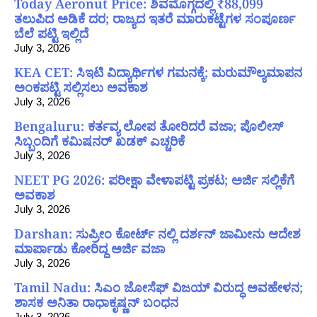
Today Aeronut Price: ಶಿವಮೊಗ್ಗದಲ್ಲಿ ₹88,099
ತಲುಪಿದ ಅಡಿಕೆ ದರ; ರಾಜ್ಯದ ಇತರೆ ಮಾರುಕಟ್ಟೆಗಳ ಸಂಪೂರ್ಣ
ಬೆಲೆ ಪಟ್ಟಿ ಇಲ್ಲಿದೆ
July 3, 2026
KEA CET: ಸಿಇಟಿ ವಿದ್ಯಾರ್ಥಿಗಳ ಗಮನಕ್ಕೆ; ಮರುಮೌಲ್ಯಮಾಪನ
ಅಂಕಪಟ್ಟಿ ಸಲ್ಲಿಸಲು ಅವಕಾಶ
July 3, 2026
Bengaluru: ಕರ್ತವ್ಯ ಲೋಪ ತೋರಿದರೆ ವಜಾ; ಪೊಲೀಸ್
ಸಿಬ್ಬಂದಿಗೆ ಕಮಿಷನರ್ ಖಡಕ್ ಎಚ್ಚರಿಕೆ
July 3, 2026
NEET PG 2026: ಪರೀಕ್ಷಾ ವೇಳಾಪಟ್ಟಿ ಪ್ರಕಟ; ಅರ್ಜಿ ಸಲ್ಲಿಕೆಗೆ
ಅವಕಾಶ
July 3, 2026
Darshan: ಸುಪ್ರೀಂ ಕೋರ್ಟ್ ನಲ್ಲಿ ದರ್ಶನ್ ಜಾಮೀನು ಆದೇಶ
ಮಾರ್ಪಾಡು ಕೋರಿದ್ದ ಅರ್ಜಿ ವಜಾ
July 3, 2026
Tamil Nadu: ಸಿಎಂ ಜೋಸೆಫ್ ವಿಜಯ್ ವಿರುದ್ಧ ಅವಹೇಳನ;
ಶಾಸಕ ಅನಿತಾ ರಾಧಾಕೃಷ್ಣನ್ ಬಂಧನ
July 3, 2026