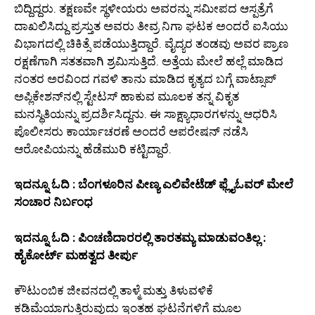
ಬಿದ್ದಿದ್ದರು. ತಕ್ಷಣವೇ ಸ್ಥಳೀಯರು ಅವರನ್ನು ಸಮೀಪದ ಆಸ್ಪತ್ರೆಗೆ
ದಾಖಲಿಸಿದ್ದು ಪ್ರಸ್ತುತ ಅವರು ತೀವ್ರ ನಿಗಾ ಘಟಕ ಅಂದರೆ ಐಸಿಯು
ವಿಭಾಗದಲ್ಲಿ ಚಿಕಿತ್ಸೆ ಪಡೆಯುತ್ತಿದ್ದಾರೆ. ವೈದ್ಯರ ತಂಡವು ಅವರ ಪ್ರಾಣ
ರಕ್ಷಣೆಗಾಗಿ ಸತತವಾಗಿ ಶ್ರಮಿಸುತ್ತಿದೆ. ಅತ್ತೆಯ ಮೇಲೆ ಹಲ್ಲೆ ಮಾಡಿದ
ನಂತರ ಅರವಿಂದ ಗವಳಿ ತಾನು ಮಾಡಿದ ಕೃತ್ಯದ ಬಗ್ಗೆ ವಾಟ್ಸಾಪ್
ಅಪ್ಲಿಕೇಶನ್‌ನಲ್ಲಿ ಸ್ಟೇಟಸ್ ಹಾಕುವ ಮೂಲಕ ತನ್ನ ವಿಕೃತ
ಮನಸ್ಥಿತಿಯನ್ನು ಪ್ರದರ್ಶಿಸಿದ್ದನು. ಈ ಸಾಕ್ಷ್ಯಾಧಾರಗಳನ್ನು ಆಧರಿಸಿ
ಪೊಲೀಸರು ಕಾರ್ಯಾಚರಣೆ ಅಂದರೆ ಆಪರೇಷನ್ ನಡೆಸಿ
ಆರೋಪಿಯನ್ನು ಹೆಡೆಮುರಿ ಕಟ್ಟಿದ್ದಾರೆ.
ಇದನ್ನೂ ಓದಿ : ಬೆಂಗಳೂರಿನ ಪೀಣ್ಯ ಎಲಿವೇಟೆಡ್ ಫ್ಲೈಓವರ್ ಮೇಲೆ
ಸಂಚಾರ ನಿರ್ಬಂಧ
ಇದನ್ನೂ ಓದಿ : ಪಿಂಚಣಿದಾರರಲ್ಲಿ ತಾರತಮ್ಯ ಮಾಡುವಂತಿಲ್ಲ :
ಹೈಕೋರ್ಟ್ ಮಹತ್ವದ ತೀರ್ಪು
ಕೌಟುಂಬಿಕ ಜೀವನದಲ್ಲಿ ತಾಳ್ಮೆ ಮತ್ತು ತಿಳುವಳಿಕೆ
ಕಡಿಮೆಯಾಗುತ್ತಿರುವುದು ಇಂತಹ ಘಟನೆಗಳಿಗೆ ಮೂಲ