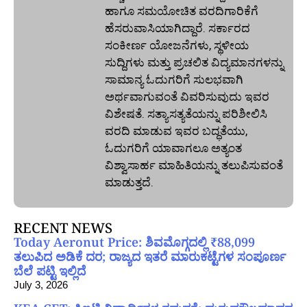
ಹಾಗೂ ಸಮಯೋಚಿತ ವರದಿಗಾರಿಕೆಗೆ
ಹೆಸರುವಾಸಿಯಾಗಿದ್ದಾರೆ. ಸರ್ಕಾರದ
ಸಂಕೀರ್ಣ ಯೋಜನೆಗಳು, ಸ್ಥಳೀಯ
ಸುದ್ದಿಗಳು ಮತ್ತು ಪ್ರಚಲಿತ ವಿದ್ಯಮಾನಗಳನ್ನು
ಸಾಮಾನ್ಯ ಓದುಗರಿಗೆ ಸುಲಭವಾಗಿ
ಅರ್ಥವಾಗುವಂತೆ ವಿವರಿಸುವುದು ಇವರ
ವಿಶೇಷತೆ. ಸತ್ಯಾಸತ್ಯತೆಯನ್ನು ಪರಿಶೀಲಿಸಿ
ವರದಿ ಮಾಡುವ ಇವರ ಬದ್ಧತೆಯು,
ಓದುಗರಿಗೆ ಯಾವಾಗಲೂ ಅತ್ಯಂತ
ವಿಶ್ವಾಸಾರ್ಹ ಮಾಹಿತಿಯನ್ನು ತಲುಪಿಸುವಂತೆ
ಮಾಡುತ್ತದೆ.
RECENT NEWS
Today Aeronut Price: ಶಿವಮೊಗ್ಗದಲ್ಲಿ ₹88,099
ತಲುಪಿದ ಅಡಿಕೆ ದರ; ರಾಜ್ಯದ ಇತರೆ ಮಾರುಕಟ್ಟೆಗಳ ಸಂಪೂರ್ಣ
ಬೆಲೆ ಪಟ್ಟಿ ಇಲ್ಲಿದೆ
July 3, 2026