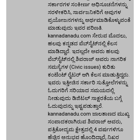
ಸರ್ಕಾರಗಳ ಸಂಕೀರ್ಣ ಅಧಿಸೂಚನೆಗಳನ್ನು
ಸರಳೀಕರಿಸಿ, ಸಾರ್ವಜನಿಕರಿಗೆ ಅವುಗಳ
ಪ್ರಯೋಜನಗಳನ್ನು ಅರ್ಥಮಾಡಿಕೊಳ್ಳುವಂತೆ
ಮಾಡುವುದು ಇವರ ಪರಿಣತಿ.
kannadanadu.com ಸೇರುವ ಮೊದಲು,
ಹಲವು ಕನ್ನಡದ ವೆಬ್‌ಸೈಟ್‌ನಲ್ಲಿ ಕೆಲಸ
ಮಾಡಿದ್ದಾರೆ. ಇದಲ್ಲದೇ ಅವರು ಹಲವು
ವೆಬ್‌ಸೈಟ್‌ನಲ್ಲಿ ಶಿವರಾಜ್ ಅವರು ನಾಗರಿಕ
ಸಮಸ್ಯೆಗಳ (Civic issues) ಕುರಿತು
ಕಂಟೆಂಟ್ ರೈಟರ್ ಆಗಿ ಕೆಲಸ ಮಾಡುತ್ತಿದ್ದರು.
ಇವರು ಇತ್ತೀಚಿನ ಸರ್ಕಾರಿ ಸುತ್ತೋಲೆಗಳನ್ನು
ಓದುಗರಿಗೆ ಸರಿಯಾದ ಸಮಯದಲ್ಲಿ
ನೀಡುವುದು ಡಿಜಿಟಲ್ ಸಾಕ್ಷರತೆಯ ಬಗ್ಗೆ
ಓದುವುದನ್ನು ಇಷ್ಟಪಡುತ್ತಾರೆ.
kannadanadu.com ಜಾಲತಾಣದ ಮುಖ್ಯ
ಸಂಪಾದಕರಾಗಿರುವ ಶಿವರಾಜ್ ಅವರು,
ಪತ್ರಿಕೋದ್ಯಮ ಕ್ಷೇತ್ರದಲ್ಲಿ 4 ವರ್ಷಗಳಿಗೂ
ಹೆಚ್ಚಿನ ಅನುಭವ ಹೊಂದಿದ್ದಾರೆ, ನಿಖರ