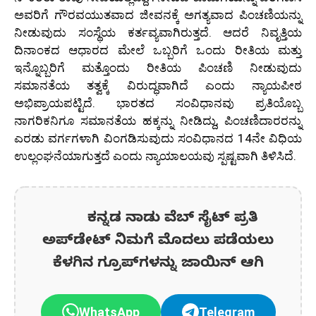
ಅವರಿಗೆ ಗೌರವಯುತವಾದ ಜೀವನಕ್ಕೆ ಅಗತ್ಯವಾದ ಪಿಂಚಣಿಯನ್ನು
ನೀಡುವುದು ಸಂಸ್ಥೆಯ ಕರ್ತವ್ಯವಾಗಿರುತ್ತದೆ. ಆದರೆ ನಿವೃತ್ತಿಯ
ದಿನಾಂಕದ ಆಧಾರದ ಮೇಲೆ ಒಬ್ಬರಿಗೆ ಒಂದು ರೀತಿಯ ಮತ್ತು
ಇನ್ನೊಬ್ಬರಿಗೆ ಮತ್ತೊಂದು ರೀತಿಯ ಪಿಂಚಣಿ ನೀಡುವುದು
ಸಮಾನತೆಯ ತತ್ವಕ್ಕೆ ವಿರುದ್ಧವಾಗಿದೆ ಎಂದು ನ್ಯಾಯಪೀಠ
ಅಭಿಪ್ರಾಯಪಟ್ಟಿದೆ. ಭಾರತದ ಸಂವಿಧಾನವು ಪ್ರತಿಯೊಬ್ಬ
ನಾಗರಿಕನಿಗೂ ಸಮಾನತೆಯ ಹಕ್ಕನ್ನು ನೀಡಿದ್ದು, ಪಿಂಚಣಿದಾರರನ್ನು
ಎರಡು ವರ್ಗಗಳಾಗಿ ವಿಂಗಡಿಸುವುದು ಸಂವಿಧಾನದ 14ನೇ ವಿಧಿಯ
ಉಲ್ಲಂಘನೆಯಾಗುತ್ತದೆ ಎಂದು ನ್ಯಾಯಾಲಯವು ಸ್ಪಷ್ಟವಾಗಿ ತಿಳಿಸಿದೆ.
ಕನ್ನಡ ನಾಡು ವೆಬ್ ಸೈಟ್ ಪ್ರತಿ
ಅಪ್‌ಡೇಟ್‌ ನಿಮಗೆ ಮೊದಲು ಪಡೆಯಲು
ಕೆಳಗಿನ ಗ್ರೂಪ್‌ಗಳನ್ನು ಜಾಯಿನ್ ಆಗಿ
WhatsApp
Telegram