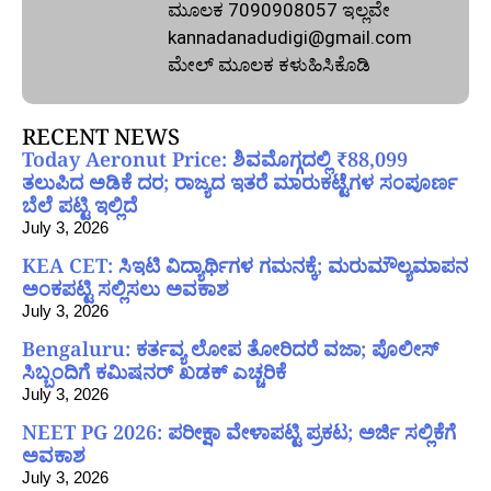
ಮೂಲಕ 7090908057 ಇಲ್ಲವೇ
kannadanadudigi@gmail.com
ಮೇಲ್‌ ಮೂಲಕ ಕಳುಹಿಸಿಕೊಡಿ
RECENT NEWS
Today Aeronut Price: ಶಿವಮೊಗ್ಗದಲ್ಲಿ ₹88,099
ತಲುಪಿದ ಅಡಿಕೆ ದರ; ರಾಜ್ಯದ ಇತರೆ ಮಾರುಕಟ್ಟೆಗಳ ಸಂಪೂರ್ಣ
ಬೆಲೆ ಪಟ್ಟಿ ಇಲ್ಲಿದೆ
July 3, 2026
KEA CET: ಸಿಇಟಿ ವಿದ್ಯಾರ್ಥಿಗಳ ಗಮನಕ್ಕೆ; ಮರುಮೌಲ್ಯಮಾಪನ
ಅಂಕಪಟ್ಟಿ ಸಲ್ಲಿಸಲು ಅವಕಾಶ
July 3, 2026
Bengaluru: ಕರ್ತವ್ಯ ಲೋಪ ತೋರಿದರೆ ವಜಾ; ಪೊಲೀಸ್
ಸಿಬ್ಬಂದಿಗೆ ಕಮಿಷನರ್ ಖಡಕ್ ಎಚ್ಚರಿಕೆ
July 3, 2026
NEET PG 2026: ಪರೀಕ್ಷಾ ವೇಳಾಪಟ್ಟಿ ಪ್ರಕಟ; ಅರ್ಜಿ ಸಲ್ಲಿಕೆಗೆ
ಅವಕಾಶ
July 3, 2026