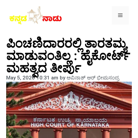
ಪಿಂಚಣಿದಾರರಲ್ಲಿ ತಾರತಮ್ಯ
ಮಾಡುವಂತಿಲ್ಲ : ಹೈಕೋರ್ಟ್
ಮಹತ್ವದ ತೀರ್ಪು
May 5, 2026
10:31 am
by
ಅವಿನಾಶ್‌ ಆರ್‌ ಭೀಮಸಂದ್ರ