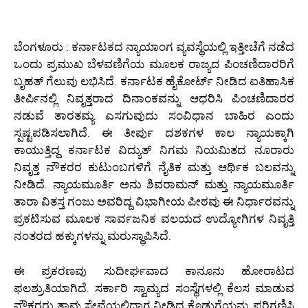
ಬೆಂಗಳೂರು : ಕರ್ನಾಟಕದ ನ್ಯಾಯಾಂಗ ವ್ಯವಸ್ಥೆಯಲ್ಲಿ ಇತ್ತೀಚೆಗೆ ನಡೆದ
ಒಂದು ಪ್ರಮುಖ ಬೆಳವಣಿಗೆಯ ಮೂಲಕ ರಾಜ್ಯದ ಪಿಂಚಣಿದಾರರಿಗೆ
ಬೃಹತ್ ಗೆಲುವು ಲಭಿಸಿದೆ. ಕರ್ನಾಟಕ ಹೈಕೋರ್ಟ್ ನೀಡಿದ ಐತಿಹಾಸಿಕ
ತೀರ್ಪಿನಲ್ಲಿ ನಿವೃತ್ತರಾದ ದಿನಾಂಕವನ್ನು ಆಧರಿಸಿ ಪಿಂಚಣಿದಾರರ
ನಡುವೆ ತಾರತಮ್ಯ ಎಸಗುವುದು ಸಂವಿಧಾನ ಬಾಹಿರ ಎಂದು
ಸ್ಪಷ್ಟಪಡಿಸಲಾಗಿದೆ. ಈ ತೀರ್ಪು ದಶಕಗಳ ಕಾಲ ನ್ಯಾಯಕ್ಕಾಗಿ
ಕಾಯುತ್ತಿದ್ದ ಕರ್ನಾಟಕ ವಿದ್ಯುತ್ ನಿಗಮ ನಿಯಮಿತದ ನೂರಾರು
ನಿವೃತ್ತ ನೌಕರರ ಕುಟುಂಬಗಳಿಗೆ ನೈತಿಕ ಮತ್ತು ಆರ್ಥಿಕ ಬಲವನ್ನು
ನೀಡಿದೆ. ನ್ಯಾಯಮೂರ್ತಿ ಅನು ಶಿವರಾಮನ್ ಮತ್ತು ನ್ಯಾಯಮೂರ್ತಿ
ತಾರಾ ವಿತಸ್ತ ಗಂಜು ಅವರಿದ್ದ ವಿಭಾಗೀಯ ಪೀಠವು ಈ ನಿರ್ಧಾರವನ್ನು
ಪ್ರಕಟಿಸುವ ಮೂಲಕ ಸಾರ್ವಜನಿಕ ವಲಯದ ಉದ್ಯೋಗಿಗಳ ನಿವೃತ್ತಿ
ನಂತರದ ಹಕ್ಕುಗಳನ್ನು ಮರುಸ್ಥಾಪಿಸಿದೆ.
ಈ ಪ್ರಕರಣವು ಸುದೀರ್ಘವಾದ ಕಾನೂನು ಹೋರಾಟದ
ಫಲಶ್ರುತಿಯಾಗಿದೆ. ಸರ್ಕಾರಿ ಸ್ವಾಮ್ಯದ ಸಂಸ್ಥೆಗಳಲ್ಲಿ ಕೆಲಸ ಮಾಡುವ
ನೌಕರರು ತಾವು ಸೇವೆಯಲ್ಲಿದ್ದಾಗ ನೀಡಿದ ಕೊಡುಗೆಯನ್ನು ಪರಿಗಣಿಸಿ