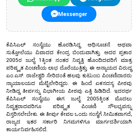
Messenger
ಕೆಪಿಸಿಎಲ್ ಸಂಸ್ಥೆಯು ಹೊರಡಿಸಿದ್ದ ಅಧಿಸೂಚನೆ ಅಥವಾ
ಸುತ್ತೋಲೆಯು ವಿವಾದದ ಕೇಂದ್ರ ಬಿಂದುವಾಗಿತ್ತು. ಅದರ ಪ್ರಕಾರ
2005ರ ಜುಲೈ 1ಕ್ಕಿಂತ ನಂತರ ನಿವೃತ್ತಿ ಹೊಂದಿದವರಿಗೆ ಮಾತ್ರ
ಪರಿಷ್ಕೃತ ಪಿಂಚಣಿಯ ಲಾಭ ದೊರೆಯುತ್ತಿತ್ತು. ಈ ಅನ್ಯಾಯದ ವಿರುದ್ಧ
ಎಂ.ಎಸ್. ರಾಜೇಶ್ವರಿ ಸೇರಿದಂತೆ ಹಲವು ಕುಟುಂಬ ಪಿಂಚಣಿದಾರರು
ನ್ಯಾಯಾಲಯದ ಮೆಟ್ಟಿಲೇರಿದ್ದರು. ಈ ಹಿಂದೆ ಏಕಸದಸ್ಯ ಪೀಠವು
ನೀಡಿದ್ದ ತೀರ್ಪನ್ನು ವಿಭಾಗೀಯ ಪೀಠವು ಎತ್ತಿ ಹಿಡಿದಿದೆ. ಇದರರ್ಥ
ಕೆಪಿಸಿಎಲ್ ಸಂಸ್ಥೆಯು ಈಗ ಜುಲೈ 2005ಕ್ಕಿಂತ ಮೊದಲು
ನಿವೃತ್ತರಾದವರಿಗೂ ಪರಿಷ್ಕೃತ ಪಿಂಚಣಿ ಸೌಲಭ್ಯವನ್ನು
ವಿಸ್ತರಿಸಲೇಬೇಕು. ಈ ತೀರ್ಪು ಕೇವಲ ಒಂದು ಸಂಸ್ಥೆಗೆ ಸೀಮಿತವಾಗದೆ,
ರಾಜ್ಯದ ಇತರ ಸರ್ಕಾರಿ ನಿಗಮಗಳಿಗೂ ಮಾರ್ಗದರ್ಶಿಯಾಗಿ
ಕಾರ್ಯನಿರ್ವಹಿಸಲಿದೆ.