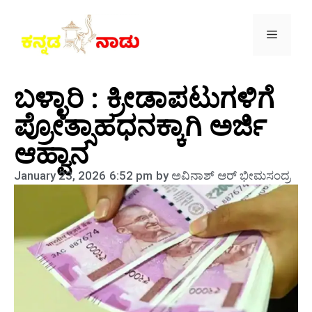
ಬಳ್ಳಾರಿ : ಕ್ರೀಡಾಪಟುಗಳಿಗೆ
ಪ್ರೋತ್ಸಾಹಧನಕ್ಕಾಗಿ ಅರ್ಜಿ
ಆಹ್ವಾನ
January 23, 2026
6:52 pm
by
ಅವಿನಾಶ್‌ ಆರ್‌ ಭೀಮಸಂದ್ರ