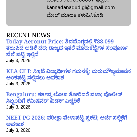
kannadanadudigi@gmail.com
ಮೇಲ್‌ ಮೂಲಕ ಕಳುಹಿಸಿಕೊಡಿ
RECENT NEWS
Today Aeronut Price: ಶಿವಮೊಗ್ಗದಲ್ಲಿ ₹88,099
ತಲುಪಿದ ಅಡಿಕೆ ದರ; ರಾಜ್ಯದ ಇತರೆ ಮಾರುಕಟ್ಟೆಗಳ ಸಂಪೂರ್ಣ
ಬೆಲೆ ಪಟ್ಟಿ ಇಲ್ಲಿದೆ
July 3, 2026
KEA CET: ಸಿಇಟಿ ವಿದ್ಯಾರ್ಥಿಗಳ ಗಮನಕ್ಕೆ; ಮರುಮೌಲ್ಯಮಾಪನ
ಅಂಕಪಟ್ಟಿ ಸಲ್ಲಿಸಲು ಅವಕಾಶ
July 3, 2026
Bengaluru: ಕರ್ತವ್ಯ ಲೋಪ ತೋರಿದರೆ ವಜಾ; ಪೊಲೀಸ್
ಸಿಬ್ಬಂದಿಗೆ ಕಮಿಷನರ್ ಖಡಕ್ ಎಚ್ಚರಿಕೆ
July 3, 2026
NEET PG 2026: ಪರೀಕ್ಷಾ ವೇಳಾಪಟ್ಟಿ ಪ್ರಕಟ; ಅರ್ಜಿ ಸಲ್ಲಿಕೆಗೆ
ಅವಕಾಶ
July 3, 2026