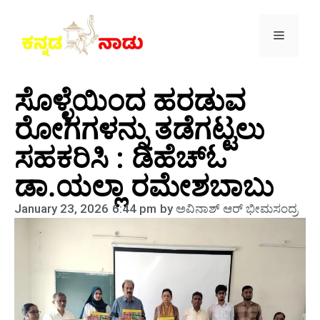
ಸೊಳ್ಳೆಯಿಂದ ಹರಡುವ
ರೋಗಗಳನ್ನು ತಡೆಗಟ್ಟಲು
ಸಹಕರಿಸಿ : ಡಿಹೆಚ್‌ಓ
ಡಾ.ಯಲ್ಲಾ ರಮೇಶಬಾಬು
January 23, 2026
6:44 pm
by
ಅವಿನಾಶ್‌ ಆರ್‌ ಭೀಮಸಂದ್ರ