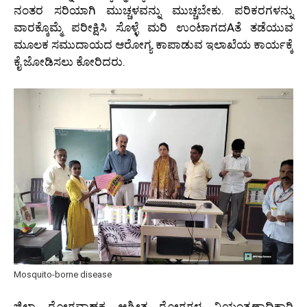
ನಂತರ ಸರಿಯಾಗಿ ಮುಚ್ಚಳವನ್ನು ಮುಚ್ಚಬೇಕು. ಪರಿಕರಗಳನ್ನು
ವಾರಕ್ಕೊಮ್ಮೆ ಪರೀಕ್ಷಿಸಿ ಸೊಳ್ಳೆ ಮರಿ ಉಂಟಾಗದAತೆ ತಡೆಯುವ
ಮೂಲಕ ಸಮುದಾಯದ ಆರೋಗ್ಯ ಕಾಪಾಡುವ ಇಲಾಖೆಯ ಕಾರ್ಯಕ್ಕೆ
ಕೈ ಜೋಡಿಸಲು ಕೋರಿದರು.
Mosquito-borne disease
ಜಿಲ್ಲಾ ರೋಗವಾಹಕ ಆಶ್ರೀತ ರೋಗಗಳ ನಿಯಂತ್ರಣಾಧಿಕಾರಿ