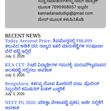
ಸುದ್ದಿ ಸಮಾಚಾರಗಳನ್ನು ನಮಗೆ ವಾಟ್ಸಪ್‌
ಮೂಲಕ 7090908057 ಇಲ್ಲವೇ
kannadanadudigi@gmail.com
ಮೇಲ್‌ ಮೂಲಕ ಕಳುಹಿಸಿಕೊಡಿ
RECENT NEWS
Today Aeronut Price: ಶಿವಮೊಗ್ಗದಲ್ಲಿ ₹88,099
ತಲುಪಿದ ಅಡಿಕೆ ದರ; ರಾಜ್ಯದ ಇತರೆ ಮಾರುಕಟ್ಟೆಗಳ ಸಂಪೂರ್ಣ
ಬೆಲೆ ಪಟ್ಟಿ ಇಲ್ಲಿದೆ
July 3, 2026
KEA CET: ಸಿಇಟಿ ವಿದ್ಯಾರ್ಥಿಗಳ ಗಮನಕ್ಕೆ; ಮರುಮೌಲ್ಯಮಾಪನ
ಅಂಕಪಟ್ಟಿ ಸಲ್ಲಿಸಲು ಅವಕಾಶ
July 3, 2026
Bengaluru: ಕರ್ತವ್ಯ ಲೋಪ ತೋರಿದರೆ ವಜಾ; ಪೊಲೀಸ್
ಸಿಬ್ಬಂದಿಗೆ ಕಮಿಷನರ್ ಖಡಕ್ ಎಚ್ಚರಿಕೆ
July 3, 2026
NEET PG 2026: ಪರೀಕ್ಷಾ ವೇಳಾಪಟ್ಟಿ ಪ್ರಕಟ; ಅರ್ಜಿ ಸಲ್ಲಿಕೆಗೆ
ಅವಕಾಶ