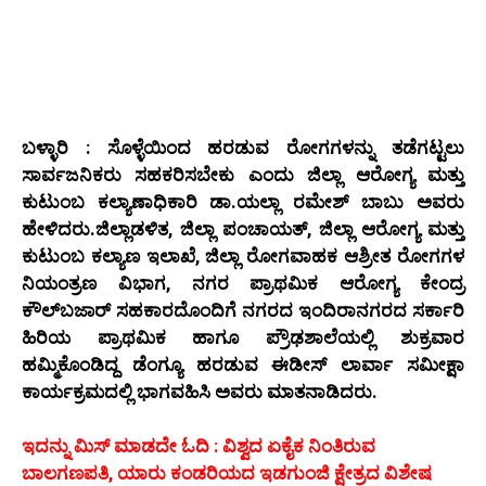
ಬಳ್ಳಾರಿ : ಸೊಳ್ಳೆಯಿಂದ ಹರಡುವ ರೋಗಗಳನ್ನು ತಡೆಗಟ್ಟಲು
ಸಾರ್ವಜನಿಕರು ಸಹಕರಿಸಬೇಕು ಎಂದು ಜಿಲ್ಲಾ ಆರೋಗ್ಯ ಮತ್ತು
ಕುಟುಂಬ ಕಲ್ಯಾಣಾಧಿಕಾರಿ ಡಾ.ಯಲ್ಲಾ ರಮೇಶ್ ಬಾಬು ಅವರು
ಹೇಳಿದರು.ಜಿಲ್ಲಾಡಳಿತ, ಜಿಲ್ಲಾ ಪಂಚಾಯತ್, ಜಿಲ್ಲಾ ಆರೋಗ್ಯ ಮತ್ತು
ಕುಟುಂಬ ಕಲ್ಯಾಣ ಇಲಾಖೆ, ಜಿಲ್ಲಾ ರೋಗವಾಹಕ ಆಶ್ರೀತ ರೋಗಗಳ
ನಿಯಂತ್ರಣ ವಿಭಾಗ, ನಗರ ಪ್ರಾಥಮಿಕ ಆರೋಗ್ಯ ಕೇಂದ್ರ
ಕೌಲ್‌ಬಜಾರ್ ಸಹಕಾರದೊಂದಿಗೆ ನಗರದ ಇಂದಿರಾನಗರದ ಸರ್ಕಾರಿ
ಹಿರಿಯ ಪ್ರಾಥಮಿಕ ಹಾಗೂ ಪ್ರೌಢಶಾಲೆಯಲ್ಲಿ ಶುಕ್ರವಾರ
ಹಮ್ಮಿಕೊಂಡಿದ್ದ ಡೆಂಗ್ಯೂ ಹರಡುವ ಈಡೀಸ್ ಲಾರ್ವಾ ಸಮೀಕ್ಷಾ
ಕಾರ್ಯಕ್ರಮದಲ್ಲಿ ಭಾಗವಹಿಸಿ ಅವರು ಮಾತನಾಡಿದರು.
ಇದನ್ನು ಮಿಸ್‌ ಮಾಡದೇ ಓದಿ : ವಿಶ್ವದ ಏಕೈಕ ನಿಂತಿರುವ
ಬಾಲಗಣಪತಿ, ಯಾರು ಕಂಡರಿಯದ ಇಡಗುಂಜಿ ಕ್ಷೇತ್ರದ ವಿಶೇಷ