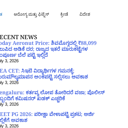
ತ
ಆರೋಗ್ಯ ಮತ್ತು ಫಿಟ್ನೆಸ್
ಕ್ರೀಡೆ
ವಿದೇಶ
ECENT NEWS
oday Aeronut Price: ಶಿವಮೊಗ್ಗದಲ್ಲಿ ₹88,099
ಲುಪಿದ ಅಡಿಕೆ ದರ; ರಾಜ್ಯದ ಇತರೆ ಮಾರುಕಟ್ಟೆಗಳ
ಪೂರ್ಣ ಬೆಲೆ ಪಟ್ಟಿ ಇಲ್ಲಿದೆ
ly 3, 2026
EA CET: ಸಿಇಟಿ ವಿದ್ಯಾರ್ಥಿಗಳ ಗಮನಕ್ಕೆ;
ರುಮೌಲ್ಯಮಾಪನ ಅಂಕಪಟ್ಟಿ ಸಲ್ಲಿಸಲು ಅವಕಾಶ
ly 3, 2026
engaluru: ಕರ್ತವ್ಯ ಲೋಪ ತೋರಿದರೆ ವಜಾ; ಪೊಲೀಸ್
ಿಬ್ಬಂದಿಗೆ ಕಮಿಷನರ್ ಖಡಕ್ ಎಚ್ಚರಿಕೆ
ly 3, 2026
EET PG 2026: ಪರೀಕ್ಷಾ ವೇಳಾಪಟ್ಟಿ ಪ್ರಕಟ; ಅರ್ಜಿ
ಲ್ಲಿಕೆಗೆ ಅವಕಾಶ
ly 3, 2026