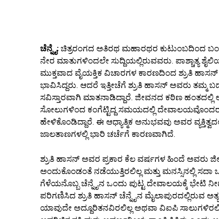
ಚೆನ್ನೈ:
ಚಿತ್ರರಂಗದ ಅತಿರಥ ಮಹಾರಥರ ಕುಟುಂಬದಿಂದ ಬಂದ ನಟ
ನೇರ ಮಾತುಗಳಿಂದಲೇ ಸುದ್ದಿಯಲ್ಲಿರುವವರು. ಪಾಶ್ಚಾತ್ಯ ಶೈ
ಮುಕ್ತವಾದ ವೈಯಕ್ತಿಕ ವಿಚಾರಗಳ ಕಾರಣದಿಂದ ಶ್ರುತಿ ಹಾಸ
ಭಾವಿಸಿದ್ದರು. ಆದರೆ ಇತ್ತೀಚೆಗೆ ಶ್ರುತಿ ಹಾಸನ್ ಅವರು ತಮ್ಮ ಬ
ಸವಿಸ್ತಾರವಾಗಿ ಮಾತನಾಡಿದ್ದಾರೆ. ಜೀವನದ ಕಠಿಣ ಹಂತದಲ್ಲಿ ಅ
ಸೋಲುಗಳಿಂದ ಕಂಗೆಟ್ಟಿದ್ದ ಸಮಯದಲ್ಲಿ ದೇವಾಲಯವೊಂದರ 
ಹೇಳಿಕೊಂಡಿದ್ದಾರೆ. ಈ ಆಧ್ಯಾತ್ಮಿಕ ಅನುಭವವು ಅವರ ವ್ಯಕ್ತಿತ
ಜಾಲತಾಣಗಳಲ್ಲಿ ಭಾರಿ ಚರ್ಚೆಗೆ ಕಾರಣವಾಗಿದೆ.
ಶ್ರುತಿ ಹಾಸನ್ ಅವರ ಪ್ರಕಾರ ಕೆಲ ವರ್ಷಗಳ ಹಿಂದೆ ಅವರು ಜ
ಅಂದುಕೊಂಡಂತೆ ನಡೆಯುತ್ತಿರಲಿಲ್ಲ ಮತ್ತು ಮನಸ್ಸಿನಲ್ಲಿ ಸದ
ಗೆಳೆಯನೊಬ್ಬ ಚೆನ್ನೈನ ಒಂದು ಪುಟ್ಟ ದೇವಾಲಯಕ್ಕೆ ಭೇಟಿ ನ
ಪರಿಗಣಿಸಿದ ಶ್ರುತಿ ಹಾಸನ್ ಚೆನ್ನೈನ ಮೈಲಾಪುರದಲ್ಲಿರುವ ಅತ್
ಯಾವುದೇ ಅದ್ದೂರಿತನವಿರಲಿಲ್ಲ ಅಥವಾ ವಿಐಪಿ ಸಾಲುಗಳಿರಲಿ