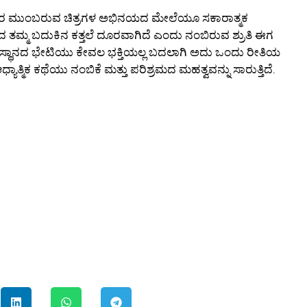
ರ ಮುಂಬರುವ ಚಿತ್ರಗಳ ಅಭಿನಯದ ಮೇಲೆಯೂ ಸಕಾರಾತ್ಮಕ
ದ ತಮ್ಮ ಬದುಕಿನ ಕತ್ತಲೆ ದೂರವಾಗಿದೆ ಎಂದು ನಂಬಿರುವ ಶ್ರುತಿ ಈಗ
ೇವಸ್ಥಾನದ ಭೇಟಿಯು ಕೇವಲ ಭಕ್ತಿಯಲ್ಲ ಬದಲಾಗಿ ಅದು ಒಂದು ರೀತಿಯ
ಾತ್ಮಿಕ ಕಥೆಯು ನಂಬಿಕೆ ಮತ್ತು ಪರಿಶ್ರಮದ ಮಹತ್ವವನ್ನು ಸಾರುತ್ತಿದೆ.