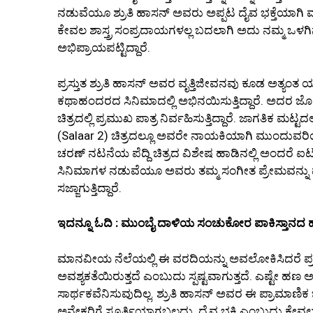
ನಡುವೆಯೂ ಶ್ರುತಿ ಹಾಸನ್ ಅವರು ಅಪ್ಪಟ ದೈವ ಭಕ್ತೆಯಾಗಿ ಮಾರ
ಕೇವಲ ಶಾಸ್ತ್ರ ಸಂಪ್ರದಾಯಗಳಲ್ಲ ಬದಲಾಗಿ ಅದು ನಮ್ಮ ಒಳ
ಅಭಿಪ್ರಾಯಪಟ್ಟಿದ್ದಾರೆ.
ಪ್ರಸ್ತುತ ಶ್ರುತಿ ಹಾಸನ್ ಅವರ ವೃತ್ತಿಜೀವನವು ಕೂಡ ಅತ್ಯಂತ ಯ
ಕಥಾಹಂದರದ ಸಿನಿಮಾದಲ್ಲಿ ಅಭಿನಯಿಸುತ್ತಿದ್ದಾರೆ. ಅದರ ಜೊ
ಚಿತ್ರದಲ್ಲಿ ಪ್ರಮುಖ ಪಾತ್ರ ನಿರ್ವಹಿಸುತ್ತಿದ್ದಾರೆ. ಜಾಗತಿಕ ಮ
(Salaar 2) ಚಿತ್ರದಲ್ಲೂ ಅವರೇ ನಾಯಕಿಯಾಗಿ ಮುಂದುವರಿಯುತ್
ಚರಣ್ ನಟನೆಯ ಪೆದ್ದಿ ಚಿತ್ರದ ವಿಶೇಷ ಹಾಡಿನಲ್ಲಿ ಅಂದರೆ ಐಟಂ 
ಸಿನಿಮಾಗಳ ನಡುವೆಯೂ ಅವರು ತಮ್ಮ ಸಂಗೀತ ಪ್ರೇಮವನ್ನು ಮರ
ಸಜ್ಜಾಗುತ್ತಿದ್ದಾರೆ.
ಇದನ್ನೂ ಓದಿ : ಮುಂಬೈ ದಾಳಿಯ ಸಂಚುಕೋರ ಪಾಕಿಸ್ತಾನದ ಹಫ
ಮಾನವೀಯ ನೆಲೆಯಲ್ಲಿ ಈ ವರದಿಯನ್ನು ಅವಲೋಕಿಸಿದರೆ ಪ್ರತ
ಅವಶ್ಯಕತೆಯಿರುತ್ತದೆ ಎಂಬುದು ಸ್ಪಷ್ಟವಾಗುತ್ತದೆ. ಎಷ್ಟೇ ಹಣ 
ಸಾರ್ಥಕವೆನಿಸುವುದಿಲ್ಲ. ಶ್ರುತಿ ಹಾಸನ್ ಅವರ ಈ ಪ್ರಾಮಾಣಿಕ
ಅನೇಕರಿಗೆ ಸ್ಪೂರ್ತಿಯಾಗಬಲ್ಲದು. ದೈವ ಭಕ್ತಿ ಎಂಬುದು ಕೇ