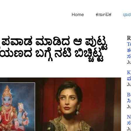
Home
ಕರ್ನಾಟಕ
ಭಾರ
ಲಿ ಪವಾಡ ಮಾಡಿದ ಆ ಪುಟ್ಟ
R
T
ದ ಬಗ್ಗೆ ನಟಿ ಬಿಚ್ಚಿಟ್ಟ
ತ
ಸಂ
Ju
K
ಮ
Ju
B
ಸ
Ju
N
ಸ
Ju