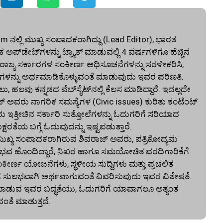
ನಲ್ಲಿ ಮುಖ್ಯ ಸಂಪಾದಕರಾಗಿದ್ದು (Lead Editor), ಭಾರತ
ಅಪ್‌ಡೇಟ್‌ಗಳನ್ನು ಟ್ರ್ಯಾಕ್ ಮಾಡುವಲ್ಲಿ 4 ವರ್ಷಗಳಿಗೂ ಹೆಚ್ಚಿನ
ು ರಾಜ್ಯ ಸರ್ಕಾರಗಳ ಸಂಕೀರ್ಣ ಅಧಿಸೂಚನೆಗಳನ್ನು ಸರಳೀಕರಿಸಿ,
ಳನ್ನು ಅರ್ಥಮಾಡಿಕೊಳ್ಳುವಂತೆ ಮಾಡುವುದು ಇವರ ಪರಿಣತಿ.
ಲವು ಕನ್ನಡದ ವೆಬ್‌ಸೈಟ್‌ನಲ್ಲಿ ಕೆಲಸ ಮಾಡಿದ್ದಾರೆ. ಇದಲ್ಲದೇ
ಜ್ ಅವರು ನಾಗರಿಕ ಸಮಸ್ಯೆಗಳ (Civic issues) ಕುರಿತು ಕಂಟೆಂಟ್
ರು ಇತ್ತೀಚಿನ ಸರ್ಕಾರಿ ಸುತ್ತೋಲೆಗಳನ್ನು ಓದುಗರಿಗೆ ಸರಿಯಾದ
ರತೆಯ ಬಗ್ಗೆ ಓದುವುದನ್ನು ಇಷ್ಟಪಡುತ್ತಾರೆ.
್ಯ ಸಂಪಾದಕರಾಗಿರುವ ಶಿವರಾಜ್ ಅವರು, ಪತ್ರಿಕೋದ್ಯಮ
ನ ಅನುಭವ ಹೊಂದಿದ್ದಾರೆ, ನಿಖರ ಹಾಗೂ ಸಮಯೋಚಿತ ವರದಿಗಾರಿಕೆಗೆ
ಂಕೀರ್ಣ ಯೋಜನೆಗಳು, ಸ್ಥಳೀಯ ಸುದ್ದಿಗಳು ಮತ್ತು ಪ್ರಚಲಿತ
ಗೆ ಸುಲಭವಾಗಿ ಅರ್ಥವಾಗುವಂತೆ ವಿವರಿಸುವುದು ಇವರ ವಿಶೇಷತೆ.
ದಿ ಮಾಡುವ ಇವರ ಬದ್ಧತೆಯು, ಓದುಗರಿಗೆ ಯಾವಾಗಲೂ ಅತ್ಯಂತ
ವಂತೆ ಮಾಡುತ್ತದೆ.