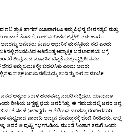
ಿ ಶ್ರುತಿ ಹಾಸನ್ ಯಾವಾಗಲೂ ತಮ್ಮ ವಿಭಿನ್ನ ಜೀವನಶೈಲಿ ಮತ್ತು
ಲಿಯ ಉಡುಗೆ ತೊಡುಗೆ, ರಾಕ್ ಸಂಗೀತದ ಕನ್ಸರ್ಟ್‌ಗಳು ಹಾಗೂ
ನ್ ಅವರನ್ನು ಅನೇಕರು ಕೇವಲ ಆಧುನಿಕ ಮನಸ್ಥಿತಿಯ ನಟಿ ಎಂದು
ದುಕಿನಲ್ಲಿ ಸಂಭವಿಸಿದ ಅತಿದೊಡ್ಡ ಆಧ್ಯಾತ್ಮಿಕ ಬದಲಾವಣೆಯ ಬಗ್ಗೆ
ಂದರೆ ತೀವ್ರವಾದ ಮಾನಸಿಕ ಖಿನ್ನತೆ ಮತ್ತು ವೃತ್ತಿಜೀವನದ
ಭೇಟಿ ತಮ್ಮ ಬದುಕನ್ನೇ ಬದಲಿಸಿತು ಎಂದು ಅವರು
್ವದಲ್ಲಿ ಸಕಾರಾತ್ಮಕ ಬದಲಾವಣೆಯನ್ನು ತಂದಿದ್ದು ಈಗ ಸಾಮಾಜಿಕ
ೀವನದ ಅತ್ಯಂತ ಕರಾಳ ಹಂತವನ್ನು ಎದುರಿಸುತ್ತಿದ್ದರು. ಯಾವುದೂ
ಾ ಒಂದು ರೀತಿಯ ಅಸ್ಪಷ್ಟ ಭಯ ಆವರಿಸಿತ್ತು. ಈ ಸಮಯದಲ್ಲಿ ಅವರ ಆಪ್ತ
ೀಡುವಂತೆ ಸಲಹೆ ನೀಡಿದ್ದರು. ಆ ಗೆಳೆಯನ ಮಾತನ್ನು ಗಂಭೀರವಾಗಿ
ಯಂತ ಪುಟ್ಟದಾದ ವಾರಾಹಿ ಅಮ್ಮನ ದೇವಸ್ಥಾನಕ್ಕೆ ಭೇಟಿ ನೀಡಿದರು. ಅಲ್ಲಿ
ಲ್ಲ. ಆದರೆ ಆ ಪುಟ್ಟ ಗರ್ಭಗುಡಿಯ ಮುಂದೆ ನಿಂತಾಗ ತಮಗೆ ಒಂದು