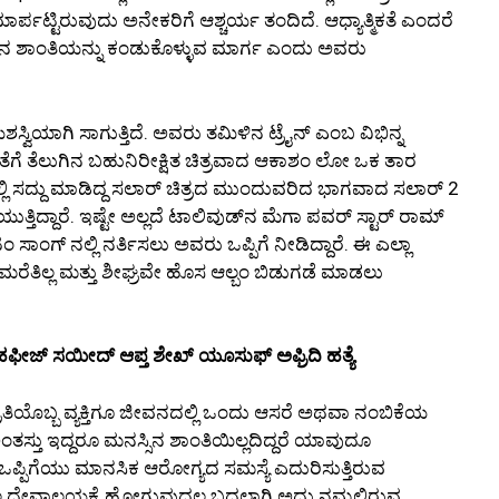
್ಪಟ್ಟಿರುವುದು ಅನೇಕರಿಗೆ ಆಶ್ಚರ್ಯ ತಂದಿದೆ. ಆಧ್ಯಾತ್ಮಿಕತೆ ಎಂದರೆ
ಗಿನ ಶಾಂತಿಯನ್ನು ಕಂಡುಕೊಳ್ಳುವ ಮಾರ್ಗ ಎಂದು ಅವರು
ಶಸ್ವಿಯಾಗಿ ಸಾಗುತ್ತಿದೆ. ಅವರು ತಮಿಳಿನ ಟ್ರೈನ್ ಎಂಬ ವಿಭಿನ್ನ
ತೆಗೆ ತೆಲುಗಿನ ಬಹುನಿರೀಕ್ಷಿತ ಚಿತ್ರವಾದ ಆಕಾಶಂ ಲೋ ಒಕ ತಾರ
ಟ್ಟದಲ್ಲಿ ಸದ್ದು ಮಾಡಿದ್ದ ಸಲಾರ್ ಚಿತ್ರದ ಮುಂದುವರಿದ ಭಾಗವಾದ ಸಲಾರ್ 2
ತಿದ್ದಾರೆ. ಇಷ್ಟೇ ಅಲ್ಲದೆ ಟಾಲಿವುಡ್‌ನ ಮೆಗಾ ಪವರ್ ಸ್ಟಾರ್ ರಾಮ್
ಸಾಂಗ್ ನಲ್ಲಿ ನರ್ತಿಸಲು ಅವರು ಒಪ್ಪಿಗೆ ನೀಡಿದ್ದಾರೆ. ಈ ಎಲ್ಲಾ
ೆತಿಲ್ಲ ಮತ್ತು ಶೀಘ್ರವೇ ಹೊಸ ಆಲ್ಬಂ ಬಿಡುಗಡೆ ಮಾಡಲು
ೀಜ್ ಸಯೀದ್ ಆಪ್ತ ಶೇಖ್ ಯೂಸುಫ್ ಅಫ್ರಿದಿ ಹತ್ಯೆ
ಿಯೊಬ್ಬ ವ್ಯಕ್ತಿಗೂ ಜೀವನದಲ್ಲಿ ಒಂದು ಆಸರೆ ಅಥವಾ ನಂಬಿಕೆಯ
ಅಂತಸ್ತು ಇದ್ದರೂ ಮನಸ್ಸಿನ ಶಾಂತಿಯಿಲ್ಲದಿದ್ದರೆ ಯಾವುದೂ
 ಒಪ್ಪಿಗೆಯು ಮಾನಸಿಕ ಆರೋಗ್ಯದ ಸಮಸ್ಯೆ ಎದುರಿಸುತ್ತಿರುವ
ವಲ ದೇವಾಲಯಕ್ಕೆ ಹೋಗುವುದಲ್ಲ ಬದಲಾಗಿ ಅದು ನಮ್ಮಲ್ಲಿರುವ