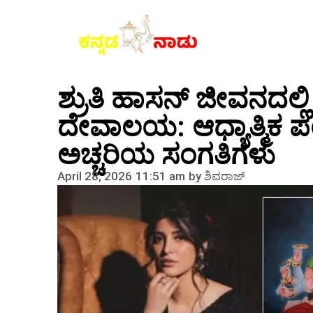
ಶ್ರುತಿ ಹಾಸನ್ ಜೀವನದಲ್
ದೇವಾಲಯ: ಆಧ್ಯಾತ್ಮಿಕ ಪಯಣ
ಅಚ್ಚರಿಯ ಸಂಗತಿಗಳು
April 28, 2026
11:51 am
by
ಶಿವರಾಜ್