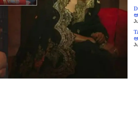
D
ಆ
Ju
T
ಅ
Ju