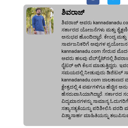
ಶಿವರಾಜ್
ಶಿವರಾಜ್ ಅವರು kannadanadu.com 
ಸರ್ಕಾರದ ಯೋಜನೆಗಳು ಮತ್ತು ಶೈಕ್ಷಣಿಕ 
ಅನುಭವ ಹೊಂದಿದ್ದಾರೆ. ಕೇಂದ್ರ ಮತ್ತ
ಸಾರ್ವಜನಿಕರಿಗೆ ಅವುಗಳ ಪ್ರಯೋಜನಗ
kannadanadu.com ಸೇರುವ ಮೊದಲು, ಹ
ಅವರು ಹಲವು ವೆಬ್‌ಸೈಟ್‌ನಲ್ಲಿ ಶಿವರಾ
ರೈಟರ್ ಆಗಿ ಕೆಲಸ ಮಾಡುತ್ತಿದ್ದರು. ಇವ
ಸಮಯದಲ್ಲಿ ನೀಡುವುದು ಡಿಜಿಟಲ್ ಸಾಕ್ಷ
kannadanadu.com ಜಾಲತಾಣದ ಮುಖ
ಕ್ಷೇತ್ರದಲ್ಲಿ 4 ವರ್ಷಗಳಿಗೂ ಹೆಚ್ಚಿ
ಹೆಸರುವಾಸಿಯಾಗಿದ್ದಾರೆ. ಸರ್ಕಾರದ ಸ
ವಿದ್ಯಮಾನಗಳನ್ನು ಸಾಮಾನ್ಯ ಓದುಗರಿ
ಸತ್ಯಾಸತ್ಯತೆಯನ್ನು ಪರಿಶೀಲಿಸಿ ವರ
ವಿಶ್ವಾಸಾರ್ಹ ಮಾಹಿತಿಯನ್ನು ತಲುಪಿಸು