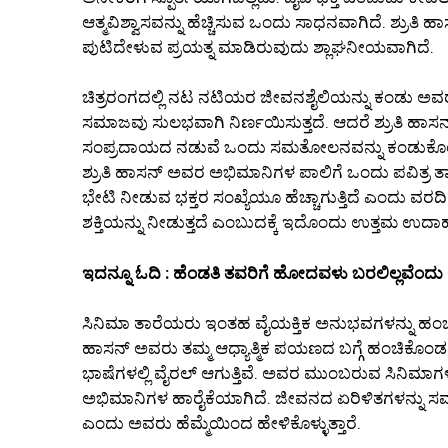
ಆತ್ಮವಿಶ್ವಾಸವನ್ನು ಹೆಚ್ಚಿಸುವ ಒಂದು ಸಾಧನವಾಗಿದೆ. ಶ್ರುತ
ಪುಟಿದೇಳುವ ಪ್ರಯತ್ನ ಮಾಡಿರುವುದು ಶ್ಲಾಘನೀಯವಾಗಿದೆ.
ಚಿತ್ರರಂಗದಲ್ಲಿ ನಟ ನಟಿಯರ ಜೀವನಶೈಲಿಯನ್ನು ಕಂಡು ಅ
ಸಮಾಜವು ಸುಲಭವಾಗಿ ನಿರ್ಣಯಿಸುತ್ತದೆ. ಆದರೆ ಶ್ರುತಿ ಹಾಸನ್
ಸಂಪ್ರದಾಯದ ನಡುವೆ ಒಂದು ಸಮತೋಲನವನ್ನು ಕಂಡುಕೊಂಡಿದ
ಶ್ರುತಿ ಹಾಸನ್ ಅವರ ಅಭಿಮಾನಿಗಳ ಪಾಲಿಗೆ ಒಂದು ಪವಿತ್ರ ತಾ
ಭೇಟಿ ನೀಡುವ ಭಕ್ತರ ಸಂಖ್ಯೆಯೂ ಹೆಚ್ಚಾಗುತ್ತಿದೆ ಎಂದು ವರದಿಯ
ಶಕ್ತಿಯನ್ನು ನೀಡುತ್ತದೆ ಎಂಬುದಕ್ಕೆ ಇದೊಂದು ಉತ್ತಮ ಉದ
ಇದನ್ನೂ ಓದಿ : ಹೆಂಡತಿ ತವರಿಗೆ ಹೋದವಳು ಬರಲಿಲ್ಲವೆಂದು ಲ
ಸಿನಿಮಾ ತಾರೆಯರು ಇಂತಹ ವೈಯಕ್ತಿಕ ಅನುಭವಗಳನ್ನು ಹಂಚಿ
ಹಾಸನ್ ಅವರು ತಮ್ಮ ಆಧ್ಯಾತ್ಮಿಕ ಪಯಣದ ಬಗ್ಗೆ ಹಂಚಿಕೊಂಡ
ಭಾಷೆಗಳಲ್ಲಿ ವೈರಲ್ ಆಗುತ್ತಿವೆ. ಅವರ ಮುಂಬರುವ ಸಿನಿಮಾಗಳು
ಅಭಿಮಾನಿಗಳ ಹಾರೈಕೆಯಾಗಿದೆ. ಜೀವನದ ಏರಿಳಿತಗಳನ್ನು ಸಮಚಿತ
ಎಂದು ಅವರು ಹೆಮ್ಮೆಯಿಂದ ಹೇಳಿಕೊಳ್ಳುತ್ತಾರೆ.