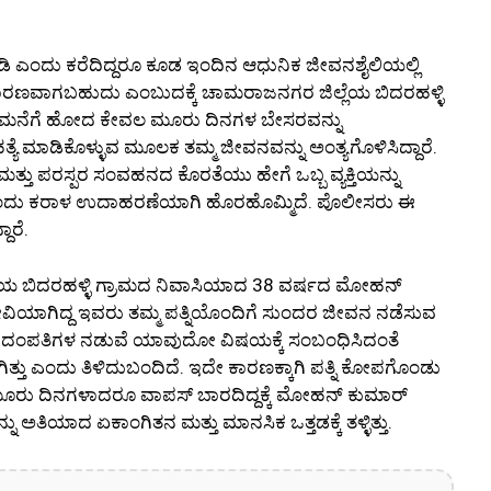
ಡಿ ಎಂದು ಕರೆದಿದ್ದರೂ ಕೂಡ ಇಂದಿನ ಆಧುನಿಕ ಜೀವನಶೈಲಿಯಲ್ಲಿ
ೆ ಕಾರಣವಾಗಬಹುದು ಎಂಬುದಕ್ಕೆ ಚಾಮರಾಜನಗರ ಜಿಲ್ಲೆಯ ಬಿದರಹಳ್ಳಿ
ತವರು ಮನೆಗೆ ಹೋದ ಕೇವಲ ಮೂರು ದಿನಗಳ ಬೇಸರವನ್ನು
ೆ ಮಾಡಿಕೊಳ್ಳುವ ಮೂಲಕ ತಮ್ಮ ಜೀವನವನ್ನು ಅಂತ್ಯಗೊಳಿಸಿದ್ದಾರೆ.
ತು ಪರಸ್ಪರ ಸಂವಹನದ ಕೊರತೆಯು ಹೇಗೆ ಒಬ್ಬ ವ್ಯಕ್ತಿಯನ್ನು
ು ಒಂದು ಕರಾಳ ಉದಾಹರಣೆಯಾಗಿ ಹೊರಹೊಮ್ಮಿದೆ. ಪೊಲೀಸರು ಈ
ಾರೆ.
ೆಯ ಬಿದರಹಳ್ಳಿ ಗ್ರಾಮದ ನಿವಾಸಿಯಾದ 38 ವರ್ಷದ ಮೋಹನ್
ರಮಜೀವಿಯಾಗಿದ್ದ ಇವರು ತಮ್ಮ ಪತ್ನಿಯೊಂದಿಗೆ ಸುಂದರ ಜೀವನ ನಡೆಸುವ
ಂದೆ ದಂಪತಿಗಳ ನಡುವೆ ಯಾವುದೋ ವಿಷಯಕ್ಕೆ ಸಂಬಂಧಿಸಿದಂತೆ
ು ಎಂದು ತಿಳಿದುಬಂದಿದೆ. ಇದೇ ಕಾರಣಕ್ಕಾಗಿ ಪತ್ನಿ ಕೋಪಗೊಂಡು
ಗಿ ಮೂರು ದಿನಗಳಾದರೂ ವಾಪಸ್ ಬಾರದಿದ್ದಕ್ಕೆ ಮೋಹನ್ ಕುಮಾರ್
 ಅತಿಯಾದ ಏಕಾಂಗಿತನ ಮತ್ತು ಮಾನಸಿಕ ಒತ್ತಡಕ್ಕೆ ತಳ್ಳಿತ್ತು.