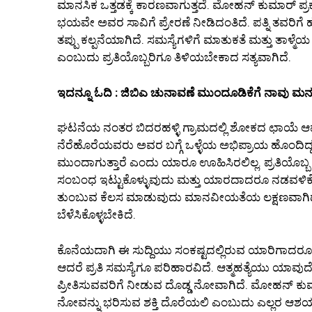
ಮಾನಸಿಕ ಒತ್ತಡಕ್ಕೆ ಕಾರಣವಾಗುತ್ತದೆ. ಮೋಹನ್ ಕುಮಾರ್ 
ಭಯವೇ ಅವರ ಸಾವಿಗೆ ಪ್ರೇರಣೆ ನೀಡಿದಂತಿದೆ. ಪತ್ನಿ ತ
ತಪ್ಪು ಕಲ್ಪನೆಯಾಗಿದೆ. ಸಮಸ್ಯೆಗಳಿಗೆ ಮಾತುಕತೆ ಮತ್ತು ತ
ಎಂಬುದು ಪ್ರತಿಯೊಬ್ಬರಿಗೂ ತಿಳಿಯಬೇಕಾದ ಸತ್ಯವಾಗಿದೆ.
ಇದನ್ನೂ ಓದಿ : ಜಿಬಿಎ ಚುನಾವಣೆ ಮುಂದೂಡಿಕೆಗೆ ನಾವು ಮನ
ಘಟನೆಯ ನಂತರ ಬಿದರಹಳ್ಳಿ ಗ್ರಾಮದಲ್ಲಿ ಶೋಕದ ಛಾಯೆ ಆವರ
ನೆರೆಹೊರೆಯವರು ಅವರ ಬಗ್ಗೆ ಒಳ್ಳೆಯ ಅಭಿಪ್ರಾಯ ಹೊಂದಿದ್ದರು
ಮುಂದಾಗುತ್ತಾರೆ ಎಂದು ಯಾರೂ ಊಹಿಸಿರಲಿಲ್ಲ. ಪ್ರತಿಯೊಬ್
ಸಂಬಂಧ ಇಟ್ಟುಕೊಳ್ಳುವುದು ಮತ್ತು ಯಾರದಾದರೂ ನಡವಳಿಕ
ತುಂಬುವ ಕೆಲಸ ಮಾಡುವುದು ಮಾನವೀಯತೆಯ ಲಕ್ಷಣವಾಗಿದೆ. ಸಾ
ಬೆಳೆಸಿಕೊಳ್ಳಬೇಕಿದೆ.
ಕೊನೆಯದಾಗಿ ಈ ಸುದ್ದಿಯು ಸಂಕಷ್ಟದಲ್ಲಿರುವ ಯಾರಿಗಾದರೂ 
ಆದರೆ ಪ್ರತಿ ಸಮಸ್ಯೆಗೂ ಪರಿಹಾರವಿದೆ. ಆತ್ಮಹತ್ಯೆಯು ಯಾವು
ಪ್ರೀತಿಸುವವರಿಗೆ ನೀಡುವ ದೊಡ್ಡ ನೋವಾಗಿದೆ. ಮೋಹನ್ ಕುಮಾರ
ನೋವನ್ನು ಭರಿಸುವ ಶಕ್ತಿ ದೊರೆಯಲಿ ಎಂಬುದು ಎಲ್ಲರ ಆಶಯ