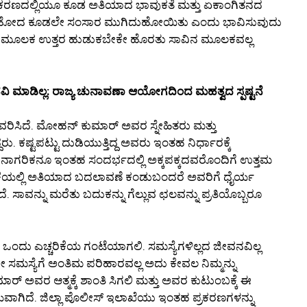
ಪ್ರಕರಣದಲ್ಲಿಯೂ ಕೂಡ ಅತಿಯಾದ ಭಾವುಕತೆ ಮತ್ತು ಏಕಾಂಗಿತನದ
ವರಿಗೆ ಹೋದ ಕೂಡಲೇ ಸಂಸಾರ ಮುಗಿದುಹೋಯಿತು ಎಂದು ಭಾವಿಸುವುದು
ಾಳ್ಮೆಯ ಮೂಲಕ ಉತ್ತರ ಹುಡುಕಬೇಕೇ ಹೊರತು ಸಾವಿನ ಮೂಲಕವಲ್ಲ
ವಿ ಮಾಡಿಲ್ಲ: ರಾಜ್ಯ ಚುನಾವಣಾ ಆಯೋಗದಿಂದ ಮಹತ್ವದ ಸ್ಪಷ್ಟನೆ
ಿಸಿದೆ. ಮೋಹನ್ ಕುಮಾರ್ ಅವರ ಸ್ನೇಹಿತರು ಮತ್ತು
. ಕಷ್ಟಪಟ್ಟು ದುಡಿಯುತ್ತಿದ್ದ ಅವರು ಇಂತಹ ನಿರ್ಧಾರಕ್ಕೆ
ಬ ನಾಗರಿಕನೂ ಇಂತಹ ಸಂದರ್ಭದಲ್ಲಿ ಅಕ್ಕಪಕ್ಕದವರೊಂದಿಗೆ ಉತ್ತಮ
ೆಯಲ್ಲಿ ಅತಿಯಾದ ಬದಲಾವಣೆ ಕಂಡುಬಂದರೆ ಅವರಿಗೆ ಧೈರ್ಯ
ವನ್ನು ಮರೆತು ಬದುಕನ್ನು ಗೆಲ್ಲುವ ಛಲವನ್ನು ಪ್ರತಿಯೊಬ್ಬರೂ
ಒಂದು ಎಚ್ಚರಿಕೆಯ ಗಂಟೆಯಾಗಲಿ. ಸಮಸ್ಯೆಗಳಿಲ್ಲದ ಜೀವನವಿಲ್ಲ
ದೇ ಸಮಸ್ಯೆಗೆ ಅಂತಿಮ ಪರಿಹಾರವಲ್ಲ ಅದು ಕೇವಲ ನಿಮ್ಮನ್ನು
್ ಅವರ ಆತ್ಮಕ್ಕೆ ಶಾಂತಿ ಸಿಗಲಿ ಮತ್ತು ಅವರ ಕುಟುಂಬಕ್ಕೆ ಈ
ವಾಗಿದೆ. ಜಿಲ್ಲಾ ಪೊಲೀಸ್ ಇಲಾಖೆಯು ಇಂತಹ ಪ್ರಕರಣಗಳನ್ನು