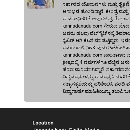
ಸರ್ಕಾರದ ಯೋಜನೆಗಳು ಮತ್ತು ಶೈಕ್ಷಣಿಕ 
ಅನುಭವ ಹೊಂದಿದ್ದಾರೆ. ಕೇಂದ್ರ ಮತ್ತ
ಸಾರ್ವಜನಿಕರಿಗೆ ಅವುಗಳ ಪ್ರಯೋಜನಗ
kannadanadu.com ಸೇರುವ ಮೊದಲು, ಹ
ಅವರು ಹಲವು ವೆಬ್‌ಸೈಟ್‌ನಲ್ಲಿ ಶಿವರಾ
ರೈಟರ್ ಆಗಿ ಕೆಲಸ ಮಾಡುತ್ತಿದ್ದರು. ಇವ
ಸಮಯದಲ್ಲಿ ನೀಡುವುದು ಡಿಜಿಟಲ್ ಸಾಕ್ಷ
kannadanadu.com ಜಾಲತಾಣದ ಮುಖ
ಕ್ಷೇತ್ರದಲ್ಲಿ 4 ವರ್ಷಗಳಿಗೂ ಹೆಚ್ಚಿ
ಹೆಸರುವಾಸಿಯಾಗಿದ್ದಾರೆ. ಸರ್ಕಾರದ ಸ
ವಿದ್ಯಮಾನಗಳನ್ನು ಸಾಮಾನ್ಯ ಓದುಗರಿ
ಸತ್ಯಾಸತ್ಯತೆಯನ್ನು ಪರಿಶೀಲಿಸಿ ವರ
ವಿಶ್ವಾಸಾರ್ಹ ಮಾಹಿತಿಯನ್ನು ತಲುಪಿಸು
Location
Kannada Nadu Digital Media