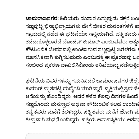
ಚಾಮರಾಜನಗರ:
ಹಿರಿಯರು ಸಂಸಾರ ಎನ್ನುವುದು ಸಕ್ಕರೆ ಬಂ
ಸಣ್ಣಪುಟ್ಟ ಭಿನ್ನಾಭಿಪ್ರಾಯಗಳು ಹೇಗೆ ಭೀಕರ ದುರಂತಗಳಿಗ
ಗ್ರಾಮದಲ್ಲಿ ನಡೆದ ಈ ಘಟನೆಯೇ ಸಾಕ್ಷಿಯಾಗಿದೆ. ಪತ್ನಿ 
ತಡೆದುಕೊಳ್ಳಲಾರದೆ ಮೋಹನ್ ಕುಮಾರ್ ಎಂಬುವವರು ಆತ್ಮಹತ್ಯ
ಕೌಟುಂಬಿಕ ಜೀವನದಲ್ಲಿ ಉಂಟಾಗುವ ಸಣ್ಣಪುಟ್ಟ ಜಗಳಗಳು ಮತ್
ಮಾನಸಿಕವಾಗಿ ಕುಗ್ಗಿಸಬಹುದು ಎಂಬುದಕ್ಕೆ ಈ ಪ್ರಕರಣವ
ಸಂಬಂಧ ಪ್ರಕರಣ ದಾಖಲಿಸಿಕೊಂಡು ತನಿಖೆಯನ್ನು ನಡೆಸುತ್ತಿದ್ದ
ಘಟನೆಯ ವಿವರಗಳನ್ನು ಗಮನಿಸಿದರೆ ಚಾಮರಾಜನಗರ ಜಿಲ್ಲ
ಕುಮಾರ್ ಮೃತಪಟ್ಟ ದುರ್ದೈವಿಯಾಗಿದ್ದಾರೆ. ವೃತ್ತಿಯಲ್ಲಿ ಶ್
ಆಸೆಯನ್ನು ಹೊಂದಿದ್ದರು. ಆದರೆ ಕಳೆದ ಕೆಲವು ದಿನಗಳ ಹಿ
ಸಣ್ಣದೊಂದು ಮನಸ್ತಾಪ ಅಥವಾ ಕೌಟುಂಬಿಕ ಕಲಹ ಉಂಟಾಗಿತ್ತ
ತನ್ನ ತವರು ಮನೆಗೆ ತೆರಳಿದ್ದರು. ಪತ್ನಿ ತವರು ಮನೆಗೆ ಹೋ
ತೀವ್ರವಾಗಿ ಮನನೊಂದಿದ್ದರು. ಪತ್ನಿಯ ಅನುಪಸ್ಥಿತಿಯು ಆತನನ್ನು