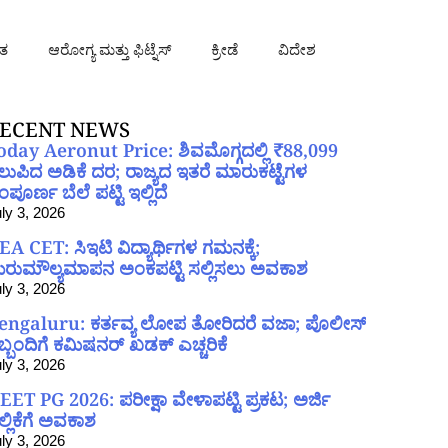
ತ
ಆರೋಗ್ಯ ಮತ್ತು ಫಿಟ್ನೆಸ್
ಕ್ರೀಡೆ
ವಿದೇಶ
ECENT NEWS
oday Aeronut Price: ಶಿವಮೊಗ್ಗದಲ್ಲಿ ₹88,099
ಲುಪಿದ ಅಡಿಕೆ ದರ; ರಾಜ್ಯದ ಇತರೆ ಮಾರುಕಟ್ಟೆಗಳ
ಪೂರ್ಣ ಬೆಲೆ ಪಟ್ಟಿ ಇಲ್ಲಿದೆ
ly 3, 2026
EA CET: ಸಿಇಟಿ ವಿದ್ಯಾರ್ಥಿಗಳ ಗಮನಕ್ಕೆ;
ರುಮೌಲ್ಯಮಾಪನ ಅಂಕಪಟ್ಟಿ ಸಲ್ಲಿಸಲು ಅವಕಾಶ
ly 3, 2026
engaluru: ಕರ್ತವ್ಯ ಲೋಪ ತೋರಿದರೆ ವಜಾ; ಪೊಲೀಸ್
ಿಬ್ಬಂದಿಗೆ ಕಮಿಷನರ್ ಖಡಕ್ ಎಚ್ಚರಿಕೆ
ly 3, 2026
EET PG 2026: ಪರೀಕ್ಷಾ ವೇಳಾಪಟ್ಟಿ ಪ್ರಕಟ; ಅರ್ಜಿ
ಲ್ಲಿಕೆಗೆ ಅವಕಾಶ
ly 3, 2026