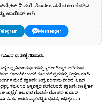
ಪ್‌ಡೇಟ್‌ ನಿಮಗೆ ಮೊದಲು ಪಡೆಯಲು ಕೆಳಗಿನ
ನ್ನು ಜಾಯಿನ್ ಆಗಿ
Telegram
Messenger
ಕಿಯಿಂದ ಭಾರತಕ್ಕೆ ಗಡಿಪಾರು.!
ತಪ್ಪು ನಿರ್ಧಾರವೊಂದನ್ನು ಕೈಗೊಂಡಿದ್ದಾರೆ. ಅತಿಯಾದ
ಬಳಸುವ ಕೂಲಂಟ್ ಅಂದರೆ ಕೂಲಂಟ್ ದ್ರವವನ್ನು ಮಿಶ್ರಣ ಮಾಡಿ
 ಅಂಗಗಳ ಮೇಲೆ ತಕ್ಷಣವೇ ತೀವ್ರ ಪರಿಣಾಮ ಬೀರಿದೆ. ವಿಷದ
್ದನ್ನು ಗಮನಿಸಿದ ಅಕ್ಕಪಕ್ಕದ ಮನೆಯವರು ತಕ್ಷಣವೇ ಚಿಕಿತ್ಸೆಗಾಗಿ
ಷ್ಟವಶಾತ್ ಆಸ್ಪತ್ರೆಗೆ ತಲುಪುವ ಮೊದಲೇ ಮೋಹನ್ ಕುಮಾರ್
ಣೆಯ ನಂತರ ಅವರು ಮೃತಪಟ್ಟಿರುವುದನ್ನು ಅಧಿಕೃತವಾಗಿ