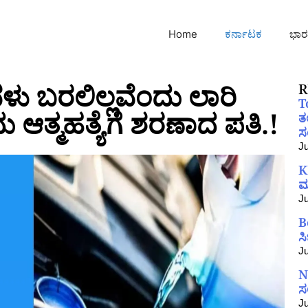
Home
ಕರ್ನಾಟಕ
ಭಾರ
ು ಬರಲಿಲ್ಲವೆಂದು ಲಾರಿ
R
T
 ಆತ್ಮಹತ್ಯೆಗೆ ಶರಣಾದ ಪತಿ.!
ತ
ಸಂ
Ju
K
ಮ
Ju
B
ಸ
Ju
N
ಸ
Ju