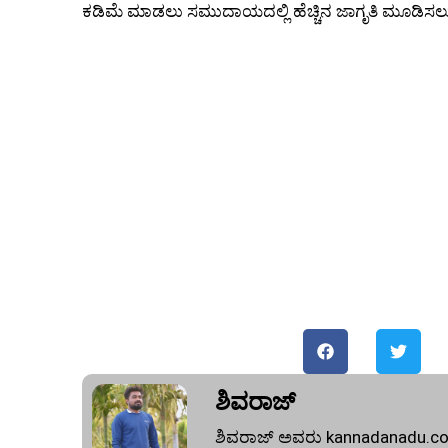
ಕಡಿಮೆ ಮಾಡಲು ಸಮುದಾಯದಲ್ಲಿ ಹೆಚ್ಚಿನ ಜಾಗೃತಿ ಮೂಡಿಸಲ
ಶಿವರಾಜ್
ಶಿವರಾಜ್ ಅವರು kannadanadu.com 