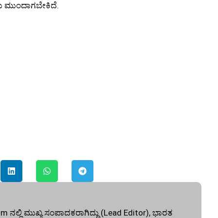
ು ಮುಂದಾಗಬೇಕಿದೆ.
ನಲ್ಲಿ ಮುಖ್ಯ ಸಂಪಾದಕರಾಗಿದ್ದು (Lead Editor), ಭಾರತ