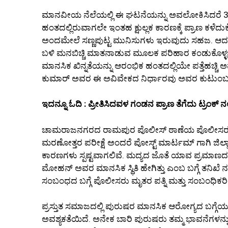
ಮಾನವೀಯ ನೆಲೆಯಲ್ಲಿ ಈ ಘಟನೆಯನ್ನು ಅವಲೋಕಿಸಿದರೆ 38 ವರ
ಹಂತದಲ್ಲಿರುವಾಗಲೇ ಇಂತಹ ಕ್ಷುಲ್ಲಕ ಕಾರಣಕ್ಕೆ ಪ್ರಾಣ ಕಳ
ಅಂದಮೇಲೆ ಸಣ್ಣಪುಟ್ಟ ಮುನಿಸುಗಳು ಇರುವುದು ಸಹಜ. ಆದರ
ಬಳಿ ಮನಬಿಚ್ಚಿ ಮಾತನಾಡುವ ಮೂಲಕ ಪರಿಹಾರ ಕಂಡುಕೊಳ್ಳಬಹುದಿ
ಮಾನಸಿಕ ಖಿನ್ನತೆಯನ್ನು ಆರಂಭಿಕ ಹಂತದಲ್ಲಿಯೇ ಪತ್ತೆಹಚ್ಚಿ ಅ
ಕುಮಾರ್ ಅವರ ಈ ಅವಿವೇಕದ ನಿರ್ಧಾರವು ಅವರ ಕುಟುಂಬವನ್
ಇದನ್ನೂ ಓದಿ : ಪ್ರೀತಿಸಿದವಳ ಗಂಡನ ಪ್ರಾಣ ತೆಗೆದು ಟ್ರಂಕ್ ನಲ
ಚಾಮರಾಜನಗರದ ರಾಮಪುರ ಪೊಲೀಸ್ ಠಾಣೆಯ ಪೊಲೀಸರು ಈ 
ಮರಣೋತ್ತರ ಪರೀಕ್ಷೆ ಅಂದರೆ ಪೋಸ್ಟ್ ಮಾರ್ಟಮ್ ಗಾಗಿ ಜಿಲ್ಲಾ 
ಕಾರಣಗಳು ಸ್ಪಷ್ಟವಾಗಲಿವೆ. ಮದ್ಯದ ಜೊತೆ ಯಾವ ಪ್ರಮಾಣದ 
ಮೋಹನ್ ಅವರ ಮಾನಸಿಕ ಸ್ಥಿತಿ ಹೇಗಿತ್ತು ಎಂಬ ಬಗ್ಗೆ ತನಿಖೆ ನಡ
ಸಂಬಂಧದ ಬಗ್ಗೆ ಪೊಲೀಸರು ಮೃತರ ಪತ್ನಿ ಮತ್ತು ಸಂಬಂಧಿಕರಿಂದ 
ಪ್ರಸ್ತುತ ಸಮಾಜದಲ್ಲಿ ಪುರುಷರ ಮಾನಸಿಕ ಆರೋಗ್ಯದ ಬಗ್ಗೆ
ಅವಶ್ಯಕತೆಯಿದೆ. ಅನೇಕ ಬಾರಿ ಪುರುಷರು ತಮ್ಮ ಭಾವನೆಗಳನ್