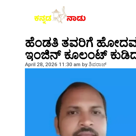
ಹೆಂಡತಿ ತವರಿಗೆ ಹೋದವಳ
ಇಂಜಿನ್ ಕೂಲಂಟ್ ಕುಡಿದು
April 28, 2026
11:30 am
by
ಶಿವರಾಜ್