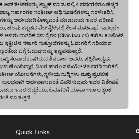
ಅಪ್‌ಡೇಟ್‌ಗಳನ್ನು ಟ್ರ್ಯಾಕ್ ಮಾಡುವಲ್ಲಿ 4 ವರ್ಷಗಳಿಗೂ ಹೆಚ್ಚಿನ
ು ರಾಜ್ಯ ಸರ್ಕಾರಗಳ ಸಂಕೀರ್ಣ ಅಧಿಸೂಚನೆಗಳನ್ನು ಸರಳೀಕರಿಸಿ,
ಳನ್ನು ಅರ್ಥಮಾಡಿಕೊಳ್ಳುವಂತೆ ಮಾಡುವುದು ಇವರ ಪರಿಣತಿ.
ಲವು ಕನ್ನಡದ ವೆಬ್‌ಸೈಟ್‌ನಲ್ಲಿ ಕೆಲಸ ಮಾಡಿದ್ದಾರೆ. ಇದಲ್ಲದೇ
ಜ್ ಅವರು ನಾಗರಿಕ ಸಮಸ್ಯೆಗಳ (Civic issues) ಕುರಿತು ಕಂಟೆಂಟ್
ರು ಇತ್ತೀಚಿನ ಸರ್ಕಾರಿ ಸುತ್ತೋಲೆಗಳನ್ನು ಓದುಗರಿಗೆ ಸರಿಯಾದ
ರತೆಯ ಬಗ್ಗೆ ಓದುವುದನ್ನು ಇಷ್ಟಪಡುತ್ತಾರೆ.
್ಯ ಸಂಪಾದಕರಾಗಿರುವ ಶಿವರಾಜ್ ಅವರು, ಪತ್ರಿಕೋದ್ಯಮ
ನ ಅನುಭವ ಹೊಂದಿದ್ದಾರೆ, ನಿಖರ ಹಾಗೂ ಸಮಯೋಚಿತ ವರದಿಗಾರಿಕೆಗೆ
ಂಕೀರ್ಣ ಯೋಜನೆಗಳು, ಸ್ಥಳೀಯ ಸುದ್ದಿಗಳು ಮತ್ತು ಪ್ರಚಲಿತ
ಗೆ ಸುಲಭವಾಗಿ ಅರ್ಥವಾಗುವಂತೆ ವಿವರಿಸುವುದು ಇವರ ವಿಶೇಷತೆ.
ದಿ ಮಾಡುವ ಇವರ ಬದ್ಧತೆಯು, ಓದುಗರಿಗೆ ಯಾವಾಗಲೂ ಅತ್ಯಂತ
ವಂತೆ ಮಾಡುತ್ತದೆ.
C
Quick Links