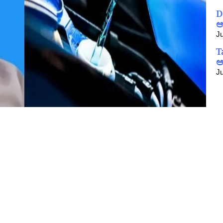
D
ಆ
Ju
T
ಅ
Ju