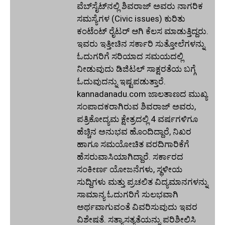
ವೆಬ್‌ಸೈಟ್‌ನಲ್ಲಿ ಶಿವರಾಜ್ ಅವರು ನಾಗರಿಕ
ಸಮಸ್ಯೆಗಳ (Civic issues) ಕುರಿತು
ಕಂಟೆಂಟ್ ರೈಟರ್ ಆಗಿ ಕೆಲಸ ಮಾಡುತ್ತಿದ್ದರು.
ಇವರು ಇತ್ತೀಚಿನ ಸರ್ಕಾರಿ ಸುತ್ತೋಲೆಗಳನ್ನು
ಓದುಗರಿಗೆ ಸರಿಯಾದ ಸಮಯದಲ್ಲಿ
ನೀಡುವುದು ಡಿಜಿಟಲ್ ಸಾಕ್ಷರತೆಯ ಬಗ್ಗೆ
ಓದುವುದನ್ನು ಇಷ್ಟಪಡುತ್ತಾರೆ.
kannadanadu.com ಜಾಲತಾಣದ ಮುಖ್ಯ
ಸಂಪಾದಕರಾಗಿರುವ ಶಿವರಾಜ್ ಅವರು,
ಪತ್ರಿಕೋದ್ಯಮ ಕ್ಷೇತ್ರದಲ್ಲಿ 4 ವರ್ಷಗಳಿಗೂ
ಹೆಚ್ಚಿನ ಅನುಭವ ಹೊಂದಿದ್ದಾರೆ, ನಿಖರ
ಹಾಗೂ ಸಮಯೋಚಿತ ವರದಿಗಾರಿಕೆಗೆ
ಹೆಸರುವಾಸಿಯಾಗಿದ್ದಾರೆ. ಸರ್ಕಾರದ
ಸಂಕೀರ್ಣ ಯೋಜನೆಗಳು, ಸ್ಥಳೀಯ
ಸುದ್ದಿಗಳು ಮತ್ತು ಪ್ರಚಲಿತ ವಿದ್ಯಮಾನಗಳನ್ನು
ಸಾಮಾನ್ಯ ಓದುಗರಿಗೆ ಸುಲಭವಾಗಿ
ಅರ್ಥವಾಗುವಂತೆ ವಿವರಿಸುವುದು ಇವರ
ವಿಶೇಷತೆ. ಸತ್ಯಾಸತ್ಯತೆಯನ್ನು ಪರಿಶೀಲಿಸಿ