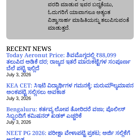
ವರದಿ ಮಾಡುವ ಇವರ ಬದ್ಧತೆಯು,
ಓದುಗರಿಗೆ ಯಾವಾಗಲೂ ಅತ್ಯಂತ
ವಿಶ್ವಾಸಾರ್ಹ ಮಾಹಿತಿಯನ್ನು ತಲುಪಿಸುವಂತೆ
ಮಾಡುತ್ತದೆ.
RECENT NEWS
Today Aeronut Price: ಶಿವಮೊಗ್ಗದಲ್ಲಿ ₹88,099
ತಲುಪಿದ ಅಡಿಕೆ ದರ; ರಾಜ್ಯದ ಇತರೆ ಮಾರುಕಟ್ಟೆಗಳ ಸಂಪೂರ್ಣ
ಬೆಲೆ ಪಟ್ಟಿ ಇಲ್ಲಿದೆ
July 3, 2026
KEA CET: ಸಿಇಟಿ ವಿದ್ಯಾರ್ಥಿಗಳ ಗಮನಕ್ಕೆ; ಮರುಮೌಲ್ಯಮಾಪನ
ಅಂಕಪಟ್ಟಿ ಸಲ್ಲಿಸಲು ಅವಕಾಶ
July 3, 2026
Bengaluru: ಕರ್ತವ್ಯ ಲೋಪ ತೋರಿದರೆ ವಜಾ; ಪೊಲೀಸ್
ಸಿಬ್ಬಂದಿಗೆ ಕಮಿಷನರ್ ಖಡಕ್ ಎಚ್ಚರಿಕೆ
July 3, 2026
NEET PG 2026: ಪರೀಕ್ಷಾ ವೇಳಾಪಟ್ಟಿ ಪ್ರಕಟ; ಅರ್ಜಿ ಸಲ್ಲಿಕೆಗೆ
ಅವಕಾಶ