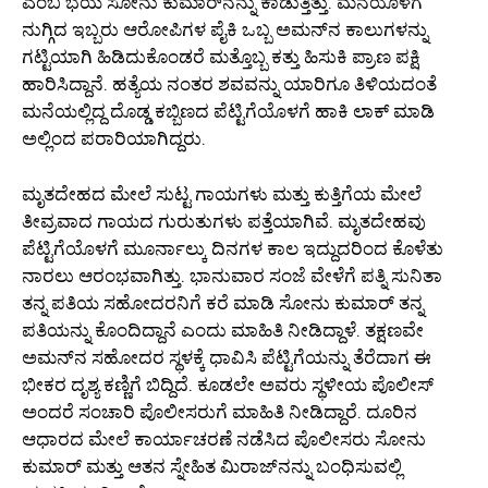
ಎಂಬ ಭಯ ಸೋನು ಕುಮಾರ್‌ನನ್ನು ಕಾಡುತ್ತಿತ್ತು. ಮನೆಯೊಳಗೆ
ನುಗ್ಗಿದ ಇಬ್ಬರು ಆರೋಪಿಗಳ ಪೈಕಿ ಒಬ್ಬ ಅಮನ್‌ನ ಕಾಲುಗಳನ್ನು
ಗಟ್ಟಿಯಾಗಿ ಹಿಡಿದುಕೊಂಡರೆ ಮತ್ತೊಬ್ಬ ಕತ್ತು ಹಿಸುಕಿ ಪ್ರಾಣ ಪಕ್ಷಿ
ಹಾರಿಸಿದ್ದಾನೆ. ಹತ್ಯೆಯ ನಂತರ ಶವವನ್ನು ಯಾರಿಗೂ ತಿಳಿಯದಂತೆ
ಮನೆಯಲ್ಲಿದ್ದ ದೊಡ್ಡ ಕಬ್ಬಿಣದ ಪೆಟ್ಟಿಗೆಯೊಳಗೆ ಹಾಕಿ ಲಾಕ್ ಮಾಡಿ
ಅಲ್ಲಿಂದ ಪರಾರಿಯಾಗಿದ್ದರು.
ಮೃತದೇಹದ ಮೇಲೆ ಸುಟ್ಟ ಗಾಯಗಳು ಮತ್ತು ಕುತ್ತಿಗೆಯ ಮೇಲೆ
ತೀವ್ರವಾದ ಗಾಯದ ಗುರುತುಗಳು ಪತ್ತೆಯಾಗಿವೆ. ಮೃತದೇಹವು
ಪೆಟ್ಟಿಗೆಯೊಳಗೆ ಮೂರ್ನಾಲ್ಕು ದಿನಗಳ ಕಾಲ ಇದ್ದುದರಿಂದ ಕೊಳೆತು
ನಾರಲು ಆರಂಭವಾಗಿತ್ತು. ಭಾನುವಾರ ಸಂಜೆ ವೇಳೆಗೆ ಪತ್ನಿ ಸುನಿತಾ
ತನ್ನ ಪತಿಯ ಸಹೋದರನಿಗೆ ಕರೆ ಮಾಡಿ ಸೋನು ಕುಮಾರ್ ತನ್ನ
ಪತಿಯನ್ನು ಕೊಂದಿದ್ದಾನೆ ಎಂದು ಮಾಹಿತಿ ನೀಡಿದ್ದಾಳೆ. ತಕ್ಷಣವೇ
ಅಮನ್‌ನ ಸಹೋದರ ಸ್ಥಳಕ್ಕೆ ಧಾವಿಸಿ ಪೆಟ್ಟಿಗೆಯನ್ನು ತೆರೆದಾಗ ಈ
ಭೀಕರ ದೃಶ್ಯ ಕಣ್ಣಿಗೆ ಬಿದ್ದಿದೆ. ಕೂಡಲೇ ಅವರು ಸ್ಥಳೀಯ ಪೊಲೀಸ್
ಅಂದರೆ ಸಂಚಾರಿ ಪೊಲೀಸರುಗೆ ಮಾಹಿತಿ ನೀಡಿದ್ದಾರೆ. ದೂರಿನ
ಆಧಾರದ ಮೇಲೆ ಕಾರ್ಯಾಚರಣೆ ನಡೆಸಿದ ಪೊಲೀಸರು ಸೋನು
ಕುಮಾರ್ ಮತ್ತು ಆತನ ಸ್ನೇಹಿತ ಮಿರಾಜ್‌ನನ್ನು ಬಂಧಿಸುವಲ್ಲಿ