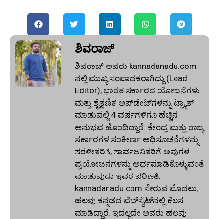
ಶಿವರಾಜ್
ಶಿವರಾಜ್ ಅವರು kannadanadu.com
ನಲ್ಲಿ ಮುಖ್ಯ ಸಂಪಾದಕರಾಗಿದ್ದು (Lead
Editor), ಭಾರತ ಸರ್ಕಾರದ ಯೋಜನೆಗಳು
ಮತ್ತು ಶೈಕ್ಷಣಿಕ ಅಪ್‌ಡೇಟ್‌ಗಳನ್ನು ಟ್ರ್ಯಾಕ್
ಮಾಡುವಲ್ಲಿ 4 ವರ್ಷಗಳಿಗೂ ಹೆಚ್ಚಿನ
ಅನುಭವ ಹೊಂದಿದ್ದಾರೆ. ಕೇಂದ್ರ ಮತ್ತು ರಾಜ್ಯ
ಸರ್ಕಾರಗಳ ಸಂಕೀರ್ಣ ಅಧಿಸೂಚನೆಗಳನ್ನು
ಸರಳೀಕರಿಸಿ, ಸಾರ್ವಜನಿಕರಿಗೆ ಅವುಗಳ
ಪ್ರಯೋಜನಗಳನ್ನು ಅರ್ಥಮಾಡಿಕೊಳ್ಳುವಂತೆ
ಮಾಡುವುದು ಇವರ ಪರಿಣತಿ.
kannadanadu.com ಸೇರುವ ಮೊದಲು,
ಹಲವು ಕನ್ನಡದ ವೆಬ್‌ಸೈಟ್‌ನಲ್ಲಿ ಕೆಲಸ
ಮಾಡಿದ್ದಾರೆ. ಇದಲ್ಲದೇ ಅವರು ಹಲವು