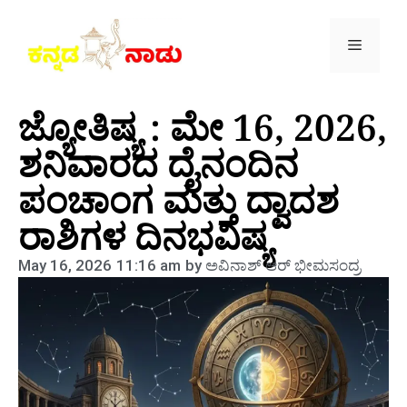
ಜ್ಯೋತಿಷ್ಯ : ಮೇ 16, 2026,
ಶನಿವಾರದ ದೈನಂದಿನ
ಪಂಚಾಂಗ ಮತ್ತು ದ್ವಾದಶ
ರಾಶಿಗಳ ದಿನಭವಿಷ್ಯ
May 16, 2026
11:16 am
by
ಅವಿನಾಶ್‌ ಆರ್‌ ಭೀಮಸಂದ್ರ