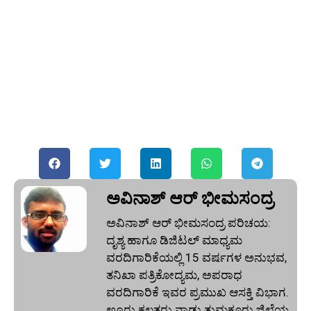
ಅವಿನಾಶ್‌ ಆರ್‌ ಭೀಮಸಂದ್ರ
ಅವಿನಾಶ್‌ ಆರ್‌ ಭೀಮಸಂದ್ರ ಪರಿಚಯ:
ದೃಶ್ಯ ಹಾಗೂ ಡಿಜಿಟಲ್ ಮಾಧ್ಯಮ
ವರದಿಗಾರಿಕೆಯಲ್ಲಿ 15 ವರ್ಷಗಳ ಅನುಭವ,
ತನಿಖಾ ಪತ್ರಿಕೋದ್ಯಮ, ಅಪರಾಧ
ವರದಿಗಾರಿಕೆ ಇವರ ಪ್ರಮುಖ ಆಸಕ್ತಿ ವಿಭಾಗ.
ಊರು ಕಲ್ಪತರು ನಾಡು ತುಮಕೂರು ಜಿಲ್ಲೆಯ