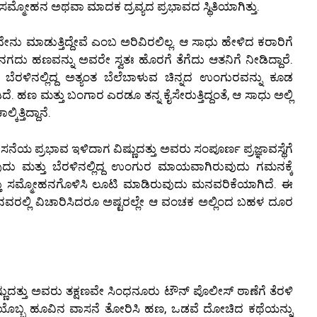
್ಮೋಹನ ಅಥವಾ ಮಾದಕ ದ್ರವ್ಯದ ಪ್ರಭಾವದ ಸ್ಥಿತಿಯಾಗಿತ್ತು.
ವೇನು ಮಾಡುತ್ತಿದ್ದೇವೆ ಎಂಬ ಅರಿವಿರಲಿಲ್ಲ. ಆ ಸಾಧು ಹೇಳಿದ ಕರಾರಿಗೆ
 ನಗದು ಹಣವನ್ನು ಅವರೇ ಸ್ವತಃ ಹೊರಗೆ ತೆಗೆದು ಆತನಿಗೆ ನೀಡಿದ್ದಾರೆ.
ಕೈ ಬೆರಳಿನಲ್ಲಿದ್ದ ಅತ್ಯಂತ ಬೆಲೆಬಾಳುವ ಚಿನ್ನದ ಉಂಗುರವನ್ನು ಕೂಡ
 ಹಣ ಮತ್ತು ಬಂಗಾರ ಎರಡೂ ತನ್ನ ಕೈಸೇರುತ್ತಿದ್ದಂತೆ, ಆ ಸಾಧು ಅಲ್ಲಿ
ಿತ್ತಿದ್ದಾನೆ.
ಯ ಪ್ರಭಾವ ಇಳಿದಾಗ ವಿಷ್ಣುದತ್ತು ಅವರು ಸಂಪೂರ್ಣ ಪ್ರಜ್ಞಾವಸ್ಥೆಗೆ
ದು ಮತ್ತು ಬೆರಳಿನಲ್ಲಿದ್ದ ಉಂಗುರ ಮಾಯವಾಗಿರುವುದು ಗಮನಕ್ಕೆ
್ತು ಸಮ್ಮೋಹನಗೊಳಿಸಿ ಲೂಟಿ ಮಾಡಿರುವುದು ಮನವರಿಕೆಯಾಗಿದೆ. ಈ
ವರಲ್ಲಿ ವಿಚಾರಿಸಿದರೂ ಅಷ್ಟರಲ್ಲೇ ಆ ವಂಚಕ ಅಲ್ಲಿಂದ ಬಹಳ ದೂರ
್ಣುದತ್ತು ಅವರು ತಕ್ಷಣವೇ ಸಿಂಧನೂರು ಟೌನ್ ಪೊಲೀಸ್ ಠಾಣೆಗೆ ತೆರಳಿ
್ಯಕ್ತಿಯೊಬ್ಬ ಹೂವಿನ ವಾಸನೆ ತೋರಿಸಿ ಹಣ, ಒಡವೆ ದೋಚಿದ ಕಥೆಯನ್ನು