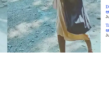
D
ಆ
Ju
T
ಅ
Ju