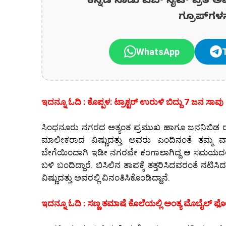
ಕನ್ನಡ ನಾಡು ವೆಬ್ ಸೈಟ್ ಪ್ರತಿ ಅ
ಗ್ರೂಪ್‌ಗಳ
WhatsApp
ಇದನ್ನೂ ಓದಿ : ಕೊಪ್ಪಳ: ಟ್ರಾಕ್ಟರ್ ಉರುಳಿ ಬಿದ್ದು 7 ಜನ ಸ
ಸಿಂಧನೂರು ನಗರದ ಅತ್ಯಂತ ಪ್ರಮುಖ ಹಾಗೂ ಜನನಿಬಿಡ ರಸ್ತ
ಮಾಲೀಕರಾದ ವಿಷ್ಣುದತ್ತು ಅವರು ಎಂದಿನಂತೆ ತಮ್ಮ ವ್ಯ
ಬೇಗೆಯಿಂದಾಗಿ ಇಡೀ ನಗರವೇ ಕಂಗಾಲಾಗಿದ್ದ ಆ ಸಮಯದಲ್ಲಿ, 
ಬಳಿ ಬಂದಿದ್ದಾರೆ. ಬಿಸಿಲಿನ ತಾಪಕ್ಕೆ ತತ್ತರಿಸಿದವರಂತೆ ನ
ವಿಷ್ಣುದತ್ತು ಅವರಲ್ಲಿ ವಿನಂತಿಸಿಕೊಂಡಿದ್ದಾನೆ.
ಇದನ್ನೂ ಓದಿ : ಸಣ್ಣ ತಮಾಷೆ ಕೊಲೆಯಲ್ಲಿ ಅಂತ್ಯ ಮೊಬೈಲ್ ಫೋನ್ 