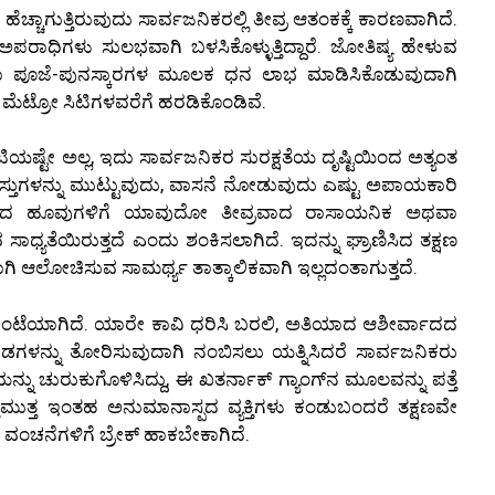
್ಚಾಗುತ್ತಿರುವುದು ಸಾರ್ವಜನಿಕರಲ್ಲಿ ತೀವ್ರ ಆತಂಕಕ್ಕೆ ಕಾರಣವಾಗಿದೆ.
ಿಗಳು ಸುಲಭವಾಗಿ ಬಳಸಿಕೊಳ್ಳುತ್ತಿದ್ದಾರೆ. ಜೋತಿಷ್ಯ ಹೇಳುವ
ಅಥವಾ ಪೂಜೆ-ಪುನಸ್ಕಾರಗಳ ಮೂಲಕ ಧನ ಲಾಭ ಮಾಡಿಸಿಕೊಡುವುದಾಗಿ
 ಮೆಟ್ರೋ ಸಿಟಿಗಳವರೆಗೆ ಹರಡಿಕೊಂಡಿವೆ.
್ಟೇ ಅಲ್ಲ, ಇದು ಸಾರ್ವಜನಿಕರ ಸುರಕ್ಷತೆಯ ದೃಷ್ಟಿಯಿಂದ ಅತ್ಯಂತ
ತುಗಳನ್ನು ಮುಟ್ಟುವುದು, ವಾಸನೆ ನೋಡುವುದು ಎಷ್ಟು ಅಪಾಯಕಾರಿ
ಬಳಸಲಾದ ಹೂವುಗಳಿಗೆ ಯಾವುದೋ ತೀವ್ರವಾದ ರಾಸಾಯನಿಕ ಅಥವಾ
ಾಧ್ಯತೆಯಿರುತ್ತದೆ ಎಂದು ಶಂಕಿಸಲಾಗಿದೆ. ಇದನ್ನು ಘ್ರಾಣಿಸಿದ ತಕ್ಷಣ
ಿ ಆಲೋಚಿಸುವ ಸಾಮರ್ಥ್ಯ ತಾತ್ಕಾಲಿಕವಾಗಿ ಇಲ್ಲದಂತಾಗುತ್ತದೆ.
ಗಂಟೆಯಾಗಿದೆ. ಯಾರೇ ಕಾವಿ ಧರಿಸಿ ಬರಲಿ, ಅತಿಯಾದ ಆಶೀರ್ವಾದದ
ವಾಡಗಳನ್ನು ತೋರಿಸುವುದಾಗಿ ನಂಬಿಸಲು ಯತ್ನಿಸಿದರೆ ಸಾರ್ವಜನಿಕರು
್ನು ಚುರುಕುಗೊಳಿಸಿದ್ದು, ಈ ಖತರ್ನಾಕ್ ಗ್ಯಾಂಗ್‌ನ ಮೂಲವನ್ನು ಪತ್ತೆ
್ತಮುತ್ತ ಇಂತಹ ಅನುಮಾನಾಸ್ಪದ ವ್ಯಕ್ತಿಗಳು ಕಂಡುಬಂದರೆ ತಕ್ಷಣವೇ
ಂಚನೆಗಳಿಗೆ ಬ್ರೇಕ್ ಹಾಕಬೇಕಾಗಿದೆ.