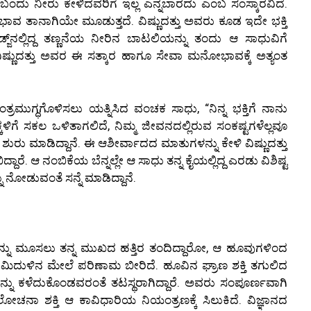
ದು ನೀರು ಕೇಳಿದವರಿಗೆ ಇಲ್ಲ ಎನ್ನಬಾರದು ಎಂಬ ಸಂಸ್ಕಾರವಿದೆ.
 ಭಾವ ತಾನಾಗಿಯೇ ಮೂಡುತ್ತದೆ. ವಿಷ್ಣುದತ್ತು ಅವರು ಕೂಡ ಇದೇ ಭಕ್ತಿ
ಜ್‌ನಲ್ಲಿದ್ದ ತಣ್ಣನೆಯ ನೀರಿನ ಬಾಟಲಿಯನ್ನು ತಂದು ಆ ಸಾಧುವಿಗೆ
ಧು, ವಿಷ್ಣುದತ್ತು ಅವರ ಈ ಸತ್ಕಾರ ಹಾಗೂ ಸೇವಾ ಮನೋಭಾವಕ್ಕೆ ಅತ್ಯಂತ
್ರಮುಗ್ಧಗೊಳಿಸಲು ಯತ್ನಿಸಿದ ವಂಚಕ ಸಾಧು, “ನಿನ್ನ ಭಕ್ತಿಗೆ ನಾನು
ನ ಮಕ್ಕಳಿಗೆ ಸಕಲ ಒಳಿತಾಗಲಿದೆ, ನಿಮ್ಮ ಜೀವನದಲ್ಲಿರುವ ಸಂಕಷ್ಟಗಳೆಲ್ಲವೂ
ುರು ಮಾಡಿದ್ದಾನೆ. ಈ ಆಶೀರ್ವಾದದ ಮಾತುಗಳನ್ನು ಕೇಳಿ ವಿಷ್ಣುದತ್ತು
ೆ. ಆ ನಂಬಿಕೆಯ ಬೆನ್ನಲ್ಲೇ ಆ ಸಾಧು ತನ್ನ ಕೈಯಲ್ಲಿದ್ದ ಎರಡು ವಿಶಿಷ್ಟ
ು ನೋಡುವಂತೆ ಸನ್ನೆ ಮಾಡಿದ್ದಾನೆ.
್ನು ಮೂಸಲು ತನ್ನ ಮುಖದ ಹತ್ತಿರ ತಂದಿದ್ದಾರೋ, ಆ ಹೂವುಗಳಿಂದ
 ಮಿದುಳಿನ ಮೇಲೆ ಪರಿಣಾಮ ಬೀರಿದೆ. ಹೂವಿನ ಘ್ರಾಣ ಶಕ್ತಿ ತಗುಲಿದ
್ಞೆಯನ್ನು ಕಳೆದುಕೊಂಡವರಂತೆ ತಟಸ್ಥರಾಗಿದ್ದಾರೆ. ಅವರು ಸಂಪೂರ್ಣವಾಗಿ
ಆಲೋಚನಾ ಶಕ್ತಿ ಆ ಕಾವಿಧಾರಿಯ ನಿಯಂತ್ರಣಕ್ಕೆ ಸಿಲುಕಿದೆ. ವಿಜ್ಞಾನದ