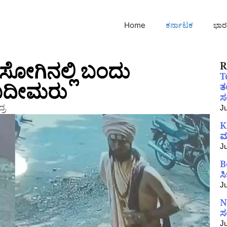
Home
ಕರ್ನಾಟಕ
ಭಾರ
ೋಗಿನಲ್ಲಿ ಬಂದು
R
T
ಖದೀಮರು
ತ
ಸಂ
್ರ
Ju
K
ಮ
Ju
B
ಸ
Ju
N
ಸ
Ju