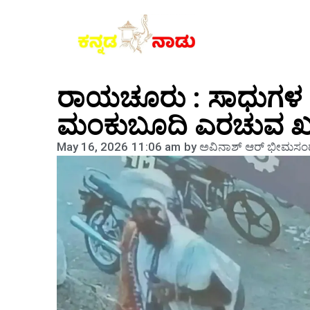
ರಾಯಚೂರು : ಸಾಧುಗಳ ಸ
ಮಂಕುಬೂದಿ ಎರಚುವ 
May 16, 2026
11:06 am
by
ಅವಿನಾಶ್‌ ಆರ್‌ ಭೀಮಸಂದ