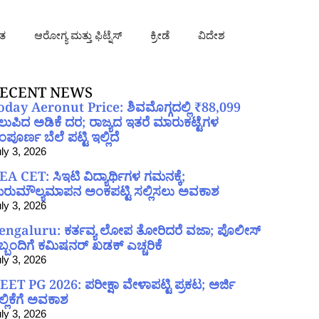
ತ
ಆರೋಗ್ಯ ಮತ್ತು ಫಿಟ್ನೆಸ್
ಕ್ರೀಡೆ
ವಿದೇಶ
ECENT NEWS
oday Aeronut Price: ಶಿವಮೊಗ್ಗದಲ್ಲಿ ₹88,099
ಲುಪಿದ ಅಡಿಕೆ ದರ; ರಾಜ್ಯದ ಇತರೆ ಮಾರುಕಟ್ಟೆಗಳ
ಪೂರ್ಣ ಬೆಲೆ ಪಟ್ಟಿ ಇಲ್ಲಿದೆ
ly 3, 2026
EA CET: ಸಿಇಟಿ ವಿದ್ಯಾರ್ಥಿಗಳ ಗಮನಕ್ಕೆ;
ರುಮೌಲ್ಯಮಾಪನ ಅಂಕಪಟ್ಟಿ ಸಲ್ಲಿಸಲು ಅವಕಾಶ
ly 3, 2026
engaluru: ಕರ್ತವ್ಯ ಲೋಪ ತೋರಿದರೆ ವಜಾ; ಪೊಲೀಸ್
ಿಬ್ಬಂದಿಗೆ ಕಮಿಷನರ್ ಖಡಕ್ ಎಚ್ಚರಿಕೆ
ly 3, 2026
EET PG 2026: ಪರೀಕ್ಷಾ ವೇಳಾಪಟ್ಟಿ ಪ್ರಕಟ; ಅರ್ಜಿ
ಲ್ಲಿಕೆಗೆ ಅವಕಾಶ
ly 3, 2026