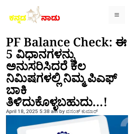
PF Balance Check: ಈ
5 ವಿಧಾನಗಳನ್ನು
ಅನುಸರಿಸಿದರೆ ಕೆಲ
ನಿಮಿಷಗಳಲ್ಲಿ ನಿಮ್ಮ ಪಿಎಫ್
ಬಾಕಿ
ತಿಳಿದುಕೊಳ್ಳಬಹುದು…!
April 18, 2025
5:38 am
by
ವಸಂತ್‌ ಕುಮಾರ್‌