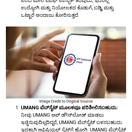
ಪರದೆ ಮೇಲೆ ಪಿಎಫ್ ಪಾಸ್ಬುಕ್ ತೆರೆವುದು, ಇದರಲ್ಲಿ
ಉದ್ಯೋಗಿ ಮತ್ತು ನಿಯೋಜಕದ ಕೊಡುಗೆ, ಬಡ್ಡಿ, ಮತ್ತು
ಒಟ್ಟಾರೆ ಅಂದಾಜು ತೋರಿಸುತ್ತದೆ.
Image Credit to Original Source
UMANG ವೆಬ್‌ಸೈಟ್ ಮೂಲಕವೂ ಪರಿಶೀಲಿಸಬಹುದು:
ನೀವು UMANG ಆಪ್ ಡೌನ್‌ಲೋಡ್ ಮಾಡಲು
ಇಚ್ಚಿಸುವುದಿಲ್ಲದಿದ್ದರೆ, UMANG ವೆಬ್‌ಸೈಟ್ ಬಳಸಬಹುದು.
ಇದಕ್ಕಾಗಿ:ಆಫಿಷಿಯಲ್ ಸೈಟ್‌ಗೆ ಹೋಗಿ: UMANG ವೆಬ್‌ಸೈಟ್