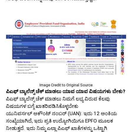
Image Credit to Original Source
ಪಿಎಫ್ ಬ್ಯಾಲೆನ್ಸ್ ಚೆಕ್ ಮಾಡಲು ಯಾವ ಯಾವ ವಿಷಯಗಳು ಬೇಕು?
ಪಿಎಫ್ ಬ್ಯಾಲೆನ್ಸ್ ಚೆಕ್ ಮಾಡಲು ನಿಮಗೆ ಲಭ್ಯ ವಿರುವ ಕೆಲವು
ವಿಷಯಗಳ ಬಗ್ಗೆ ಖಾತರಿಪಡಿಸಿಕೊಳ್ಳಬೇಕು
ಯುನಿವರ್ಸಲ್ ಅಕೌಂಟ್ ನಂಬರ್ (UAN): ಇದು 12 ಅಂಕಿಯ
ಸಂಖ್ಯೆಯಾಗಿದೆ, ಇದು ಪ್ರತಿ ಉದ್ಯೋಗಿಯಿಗೂ EPFO ಮೂಲಕ
ನೀಡುತ್ತದೆ. ಇದು ನಿಮ್ಮ ಎಲ್ಲಾ ಪಿಎಫ್ ಖಾತೆಗಳನ್ನು ಒಟ್ಟಾಗಿ