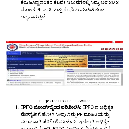
ಕಳುಹಿಸಿದ್ದ ನಂತರ ಕೆಲವೇ ನಿಮಿಷಗಳಲ್ಲಿ ನಿಮ್ಮ ಬಳಿ SMS
ಮೂಲಕ PF ಬಾಕಿ ಮತ್ತು ಕೊನೆಯ ಮಾಹಿತಿ ಕೂಡ
ಲಭ್ಯವಾಗುತ್ತಿದೆ.
Image Credit to Original Source
E
PFO ಪೋರ್ಟ್‌ಲ್ನಿಂದ ಪರಿಶೀಲಿಸಿ:
EPFO ನ ಅಧಿಕೃತ
ವೆಬ್‌ಸೈಟ್‌ಗೆ ಹೋಗಿ ನೀವು ನಿಮ್ಮ PF ಮಾಹಿತಿಯನ್ನು
ಸುಲಭವಾಗಿ ಪರಿಶೀಲಿಸಬಹುದು. ಇದಕ್ಕಾಗಿ ಅಧಿಕೃತ
ತಾಣದಲ್ಲಿ ನೋಡಿ: EPFOನ ಅಧಿಕೃತ ಪೋರ್ಟ್‌ಲ್ನಲ್ಲಿಗೆ