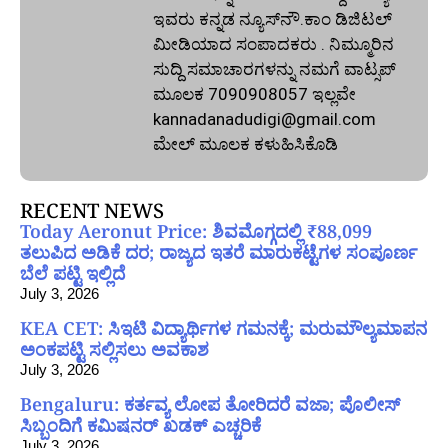
ಇವರು ಕನ್ನಡ ನ್ಯೂಸ್‌ನೌ.ಕಾಂ ಡಿಜಿಟಲ್‌
ಮೀಡಿಯಾದ ಸಂಪಾದಕರು . ನಿಮ್ಮೂರಿನ
ಸುದ್ದಿ ಸಮಾಚಾರಗಳನ್ನು ನಮಗೆ ವಾಟ್ಸಪ್‌
ಮೂಲಕ 7090908057 ಇಲ್ಲವೇ
kannadanadudigi@gmail.com
ಮೇಲ್‌ ಮೂಲಕ ಕಳುಹಿಸಿಕೊಡಿ
RECENT NEWS
Today Aeronut Price: ಶಿವಮೊಗ್ಗದಲ್ಲಿ ₹88,099
ತಲುಪಿದ ಅಡಿಕೆ ದರ; ರಾಜ್ಯದ ಇತರೆ ಮಾರುಕಟ್ಟೆಗಳ ಸಂಪೂರ್ಣ
ಬೆಲೆ ಪಟ್ಟಿ ಇಲ್ಲಿದೆ
July 3, 2026
KEA CET: ಸಿಇಟಿ ವಿದ್ಯಾರ್ಥಿಗಳ ಗಮನಕ್ಕೆ; ಮರುಮೌಲ್ಯಮಾಪನ
ಅಂಕಪಟ್ಟಿ ಸಲ್ಲಿಸಲು ಅವಕಾಶ
July 3, 2026
Bengaluru: ಕರ್ತವ್ಯ ಲೋಪ ತೋರಿದರೆ ವಜಾ; ಪೊಲೀಸ್
ಸಿಬ್ಬಂದಿಗೆ ಕಮಿಷನರ್ ಖಡಕ್ ಎಚ್ಚರಿಕೆ
July 3, 2026