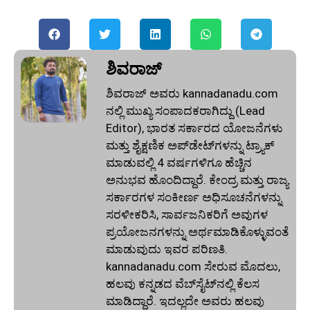
ಶಿವರಾಜ್
ಶಿವರಾಜ್ ಅವರು kannadanadu.com
ನಲ್ಲಿ ಮುಖ್ಯ ಸಂಪಾದಕರಾಗಿದ್ದು (Lead
Editor), ಭಾರತ ಸರ್ಕಾರದ ಯೋಜನೆಗಳು
ಮತ್ತು ಶೈಕ್ಷಣಿಕ ಅಪ್‌ಡೇಟ್‌ಗಳನ್ನು ಟ್ರ್ಯಾಕ್
ಮಾಡುವಲ್ಲಿ 4 ವರ್ಷಗಳಿಗೂ ಹೆಚ್ಚಿನ
ಅನುಭವ ಹೊಂದಿದ್ದಾರೆ. ಕೇಂದ್ರ ಮತ್ತು ರಾಜ್ಯ
ಸರ್ಕಾರಗಳ ಸಂಕೀರ್ಣ ಅಧಿಸೂಚನೆಗಳನ್ನು
ಸರಳೀಕರಿಸಿ, ಸಾರ್ವಜನಿಕರಿಗೆ ಅವುಗಳ
ಪ್ರಯೋಜನಗಳನ್ನು ಅರ್ಥಮಾಡಿಕೊಳ್ಳುವಂತೆ
ಮಾಡುವುದು ಇವರ ಪರಿಣತಿ.
kannadanadu.com ಸೇರುವ ಮೊದಲು,
ಹಲವು ಕನ್ನಡದ ವೆಬ್‌ಸೈಟ್‌ನಲ್ಲಿ ಕೆಲಸ
ಮಾಡಿದ್ದಾರೆ. ಇದಲ್ಲದೇ ಅವರು ಹಲವು