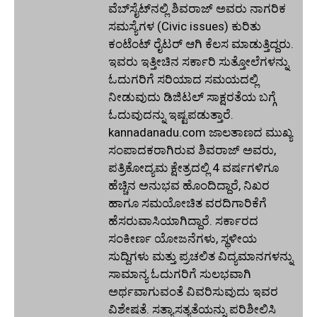
ವೆಬ್‌ಸೈಟ್‌ನಲ್ಲಿ ಶಿವರಾಜ್ ಅವರು ನಾಗರಿಕ
ಸಮಸ್ಯೆಗಳ (Civic issues) ಕುರಿತು
ಕಂಟೆಂಟ್ ರೈಟರ್ ಆಗಿ ಕೆಲಸ ಮಾಡುತ್ತಿದ್ದರು.
ಇವರು ಇತ್ತೀಚಿನ ಸರ್ಕಾರಿ ಸುತ್ತೋಲೆಗಳನ್ನು
ಓದುಗರಿಗೆ ಸರಿಯಾದ ಸಮಯದಲ್ಲಿ
ನೀಡುವುದು ಡಿಜಿಟಲ್ ಸಾಕ್ಷರತೆಯ ಬಗ್ಗೆ
ಓದುವುದನ್ನು ಇಷ್ಟಪಡುತ್ತಾರೆ.
kannadanadu.com ಜಾಲತಾಣದ ಮುಖ್ಯ
ಸಂಪಾದಕರಾಗಿರುವ ಶಿವರಾಜ್ ಅವರು,
ಪತ್ರಿಕೋದ್ಯಮ ಕ್ಷೇತ್ರದಲ್ಲಿ 4 ವರ್ಷಗಳಿಗೂ
ಹೆಚ್ಚಿನ ಅನುಭವ ಹೊಂದಿದ್ದಾರೆ, ನಿಖರ
ಹಾಗೂ ಸಮಯೋಚಿತ ವರದಿಗಾರಿಕೆಗೆ
ಹೆಸರುವಾಸಿಯಾಗಿದ್ದಾರೆ. ಸರ್ಕಾರದ
ಸಂಕೀರ್ಣ ಯೋಜನೆಗಳು, ಸ್ಥಳೀಯ
ಸುದ್ದಿಗಳು ಮತ್ತು ಪ್ರಚಲಿತ ವಿದ್ಯಮಾನಗಳನ್ನು
ಸಾಮಾನ್ಯ ಓದುಗರಿಗೆ ಸುಲಭವಾಗಿ
ಅರ್ಥವಾಗುವಂತೆ ವಿವರಿಸುವುದು ಇವರ
ವಿಶೇಷತೆ. ಸತ್ಯಾಸತ್ಯತೆಯನ್ನು ಪರಿಶೀಲಿಸಿ