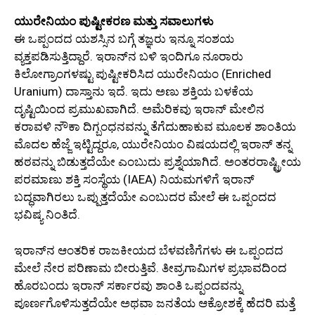
ಯುರೇನಿಯಂ ಪುಷ್ಟೀಕರಣ ಮತ್ತು ಸವಾಲುಗಳು
ಈ ಒಪ್ಪಂದದ ಯಶಸ್ಸಿನ ಬಗ್ಗೆ ತಜ್ಞರು ಇನ್ನೂ ಸಂಶಯ
ವ್ಯಕ್ತಪಡಿಸುತ್ತಿದ್ದಾರೆ. ಇರಾನ್‌ನ ಬಳಿ ಇಂದಿಗೂ ನೂರಾರು
ಕಿಲೋಗ್ರಾಂಗಳಷ್ಟು ಪುಷ್ಟೀಕರಿಸಿದ ಯುರೇನಿಯಂ (Enriched
Uranium) ದಾಸ್ತಾನು ಇದೆ. ಇದು ಅಣು ಶಕ್ತಿಯ ಬಳಕೆಯ
ದೃಷ್ಟಿಯಿಂದ ಪ್ರಮುಖವಾಗಿದೆ. ಅಮೆರಿಕವು ಇರಾನ್ ಮೇಲಿನ
ಕರಾವಳಿ ನೌಕಾ ದಿಗ್ಬಂಧನವನ್ನು ತೆಗೆದುಹಾಕುವ ಮೂಲಕ ಶಾಂತಿಯ
ಮೊದಲ ಹೆಜ್ಜೆ ಇಟ್ಟಿದ್ದರೂ, ಯುರೇನಿಯಂ ವಿಷಯದಲ್ಲಿ ಇರಾನ್ ತನ್ನ
ಹಠವನ್ನು ಬಿಡುತ್ತದೆಯೇ ಎಂಬುದು ಪ್ರಶ್ನೆಯಾಗಿದೆ. ಅಂತರರಾಷ್ಟ್ರೀಯ
ಪರಮಾಣು ಶಕ್ತಿ ಸಂಸ್ಥೆಯ (IAEA) ನಿಯಮಗಳಿಗೆ ಇರಾನ್
ಬದ್ಧವಾಗಿರಲು ಒಪ್ಪುತ್ತದೆಯೇ ಎಂಬುದರ ಮೇಲೆ ಈ ಒಪ್ಪಂದದ
ಭವಿಷ್ಯ ನಿಂತಿದೆ.
ಇರಾನ್‌ನ ಆಂತರಿಕ ರಾಜಕೀಯದ ಬೆಳವಣಿಗೆಗಳು ಈ ಒಪ್ಪಂದದ
ಮೇಲೆ ನೇರ ಪರಿಣಾಮ ಬೀರುತ್ತಿವೆ. ತೀವ್ರಗಾಮಿಗಳ ಪ್ರಭಾವದಿಂದ
ಹೊರಬಂದು ಇರಾನ್ ಸರ್ಕಾರವು ಶಾಂತಿ ಒಪ್ಪಂದವನ್ನು
ಪೂರ್ಣಗೊಳಿಸುತ್ತದೆಯೇ ಅಥವಾ ಜನತೆಯ ಆಕ್ರೋಶಕ್ಕೆ ಹೆದರಿ ಮತ್ತೆ