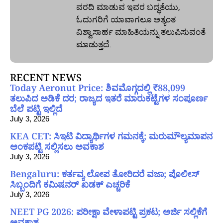
ವರದಿ ಮಾಡುವ ಇವರ ಬದ್ಧತೆಯು,
ಓದುಗರಿಗೆ ಯಾವಾಗಲೂ ಅತ್ಯಂತ
ವಿಶ್ವಾಸಾರ್ಹ ಮಾಹಿತಿಯನ್ನು ತಲುಪಿಸುವಂತೆ
ಮಾಡುತ್ತದೆ.
RECENT NEWS
Today Aeronut Price: ಶಿವಮೊಗ್ಗದಲ್ಲಿ ₹88,099
ತಲುಪಿದ ಅಡಿಕೆ ದರ; ರಾಜ್ಯದ ಇತರೆ ಮಾರುಕಟ್ಟೆಗಳ ಸಂಪೂರ್ಣ
ಬೆಲೆ ಪಟ್ಟಿ ಇಲ್ಲಿದೆ
July 3, 2026
KEA CET: ಸಿಇಟಿ ವಿದ್ಯಾರ್ಥಿಗಳ ಗಮನಕ್ಕೆ; ಮರುಮೌಲ್ಯಮಾಪನ
ಅಂಕಪಟ್ಟಿ ಸಲ್ಲಿಸಲು ಅವಕಾಶ
July 3, 2026
Bengaluru: ಕರ್ತವ್ಯ ಲೋಪ ತೋರಿದರೆ ವಜಾ; ಪೊಲೀಸ್
ಸಿಬ್ಬಂದಿಗೆ ಕಮಿಷನರ್ ಖಡಕ್ ಎಚ್ಚರಿಕೆ
July 3, 2026
NEET PG 2026: ಪರೀಕ್ಷಾ ವೇಳಾಪಟ್ಟಿ ಪ್ರಕಟ; ಅರ್ಜಿ ಸಲ್ಲಿಕೆಗೆ
ಅವಕಾಶ