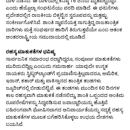
ದಾಳಿ ನಡೆಸಿದೆ. ಈ ದಾಳಿಯಲ್ಲಿ ಕನಿಷ್ಠ 16 ಜನರು ಮೃತಪಟ್ಟಿದ್ದಾರೆ
ಎಂದು ಹೆಜ್ಬೊಲ್ಲಾ ಸಂಘಟನೆಯು ವರದಿ ಮಾಡಿದೆ. ಈ ಘಟನೆಗಳು
ಪ್ರದೇಶದಲ್ಲಿನ ರಾಜಕೀಯ ಬಿಕ್ಕಟ್ಟಿನ ಸ್ವರೂಪವನ್ನು ಮತ್ತಷ್ಟು
ಸಂಕೀರ್ಣಗೊಳಿಸಿವೆ. ಶಾಂತಿ ಸ್ಥಾಪನೆಯತ್ತ ಸಾಗುತ್ತಿದ್ದ ರಾಜತಾಂತ್ರಿಕ
ದಾರಿಗಳು ಮತ್ತೆ ಸಂಘರ್ಷದ ಹಾದಿಗೆ ತಿರುಗುತ್ತವೆಯೇ ಎಂಬ ಆತಂಕ
ಅಂತರರಾಷ್ಟ್ರೀಯ ಸಮುದಾಯದಲ್ಲಿ ಮೂಡಿದೆ.
ರಹಸ್ಯ ಮಾತುಕತೆಗಳ ಭವಿಷ್ಯ
ಸಾರ್ವಜನಿಕ ಸಮಾರಂಭ ರದ್ದಾಗಿದ್ದರೂ, ಸಂಪೂರ್ಣ ಮಾತುಕತೆಗಳು
ಮುರಿದುಬಿದ್ದಿಲ್ಲ ಎಂಬುದು ಗಮನಾರ್ಹ. ಯಾವುದೇ ಉನ್ನತ
ನಾಯಕರು ಸ್ವಿಟ್ಜರ್‌ಲ್ಯಾಂಡ್‌ಗೆ ಪ್ರಯಾಣಿಸುತ್ತಿಲ್ಲವಾದರೂ, ಅಮೆರಿಕ,
ಇರಾನ್, ಕತಾರ್ ಮತ್ತು ಪಾಕಿಸ್ತಾನದ ತಾಂತ್ರಿಕ ತಂಡಗಳು
ಜ್ಯೂರಿಚ್‌ನಲ್ಲಿ ಬೀಡುಬಿಟ್ಟಿವೆ. ಈ ತಂಡಗಳು ಮುಂದಿನ 60 ದಿನಗಳ
ಕಾಲ ರಹಸ್ಯವಾಗಿ ಮಾತುಕತೆ ನಡೆಸಲಿದ್ದು, ಶಾಂತಿ ಒಪ್ಪಂದದ ಅಂತಿಮ
ರೂಪರೇಷೆಗಳನ್ನು ಸಿದ್ಧಪಡಿಸುವ ಜವಾಬ್ದಾರಿಯನ್ನು ಹೊತ್ತಿವೆ.
ಬಹಿರಂಗವಾಗಿ ಘೋಷಿಸಲಾಗದ ಅನಿವಾರ್ಯತೆಯನ್ನು ಸದ್ಯಕ್ಕೆ ರಹಸ್ಯ
ಮಾತುಕತೆಗಳ ಮೂಲಕ ಬಗೆಹರಿಸಿಕೊಳ್ಳಲು ಉಭಯ ದೇಶಗಳು
ಬಯಸಿವೆ.