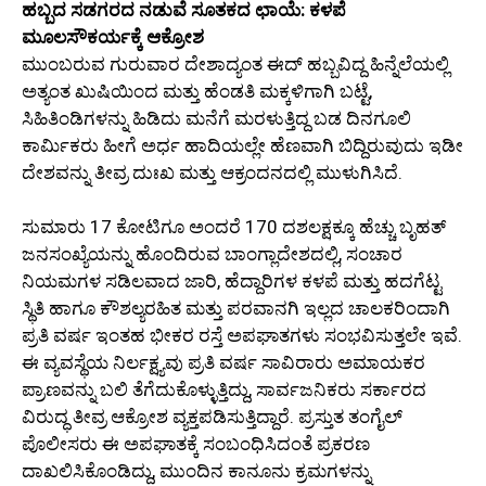
ಹಬ್ಬದ ಸಡಗರದ ನಡುವೆ ಸೂತಕದ ಛಾಯೆ: ಕಳಪೆ
ಮೂಲಸೌಕರ್ಯಕ್ಕೆ ಆಕ್ರೋಶ
ಮುಂಬರುವ ಗುರುವಾರ ದೇಶಾದ್ಯಂತ ಈದ್ ಹಬ್ಬವಿದ್ದ ಹಿನ್ನೆಲೆಯಲ್ಲಿ
ಅತ್ಯಂತ ಖುಷಿಯಿಂದ ಮತ್ತು ಹೆಂಡತಿ ಮಕ್ಕಳಿಗಾಗಿ ಬಟ್ಟೆ,
ಸಿಹಿತಿಂಡಿಗಳನ್ನು ಹಿಡಿದು ಮನೆಗೆ ಮರಳುತ್ತಿದ್ದ ಬಡ ದಿನಗೂಲಿ
ಕಾರ್ಮಿಕರು ಹೀಗೆ ಅರ್ಧ ಹಾದಿಯಲ್ಲೇ ಹೆಣವಾಗಿ ಬಿದ್ದಿರುವುದು ಇಡೀ
ದೇಶವನ್ನು ತೀವ್ರ ದುಃಖ ಮತ್ತು ಆಕ್ರಂದನದಲ್ಲಿ ಮುಳುಗಿಸಿದೆ.
ಸುಮಾರು 17 ಕೋಟಿಗೂ ಅಂದರೆ 170 ದಶಲಕ್ಷಕ್ಕೂ ಹೆಚ್ಚು ಬೃಹತ್
ಜನಸಂಖ್ಯೆಯನ್ನು ಹೊಂದಿರುವ ಬಾಂಗ್ಲಾದೇಶದಲ್ಲಿ, ಸಂಚಾರ
ನಿಯಮಗಳ ಸಡಿಲವಾದ ಜಾರಿ, ಹೆದ್ದಾರಿಗಳ ಕಳಪೆ ಮತ್ತು ಹದಗೆಟ್ಟ
ಸ್ಥಿತಿ ಹಾಗೂ ಕೌಶಲ್ಯರಹಿತ ಮತ್ತು ಪರವಾನಗಿ ಇಲ್ಲದ ಚಾಲಕರಿಂದಾಗಿ
ಪ್ರತಿ ವರ್ಷ ಇಂತಹ ಭೀಕರ ರಸ್ತೆ ಅಪಘಾತಗಳು ಸಂಭವಿಸುತ್ತಲೇ ಇವೆ.
ಈ ವ್ಯವಸ್ಥೆಯ ನಿರ್ಲಕ್ಷ್ಯವು ಪ್ರತಿ ವರ್ಷ ಸಾವಿರಾರು ಅಮಾಯಕರ
ಪ್ರಾಣವನ್ನು ಬಲಿ ತೆಗೆದುಕೊಳ್ಳುತ್ತಿದ್ದು, ಸಾರ್ವಜನಿಕರು ಸರ್ಕಾರದ
ವಿರುದ್ಧ ತೀವ್ರ ಆಕ್ರೋಶ ವ್ಯಕ್ತಪಡಿಸುತ್ತಿದ್ದಾರೆ. ಪ್ರಸ್ತುತ ತಂಗೈಲ್
ಪೊಲೀಸರು ಈ ಅಪಘಾತಕ್ಕೆ ಸಂಬಂಧಿಸಿದಂತೆ ಪ್ರಕರಣ
ದಾಖಲಿಸಿಕೊಂಡಿದ್ದು, ಮುಂದಿನ ಕಾನೂನು ಕ್ರಮಗಳನ್ನು