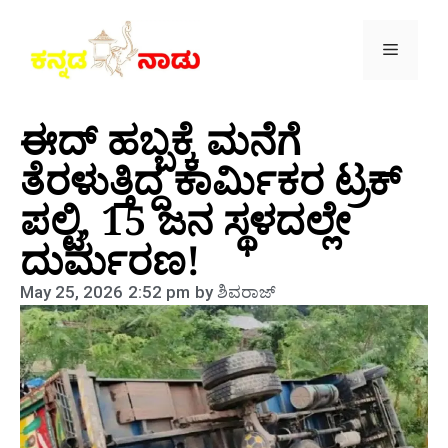
ಈದ್ ಹಬ್ಬಕ್ಕೆ ಮನೆಗೆ
ತೆರಳುತ್ತಿದ್ದ ಕಾರ್ಮಿಕರ ಟ್ರಕ್
ಪಲ್ಟಿ, 15 ಜನ ಸ್ಥಳದಲ್ಲೇ
ದುರ್ಮರಣ!
May 25, 2026
2:52 pm
by
ಶಿವರಾಜ್