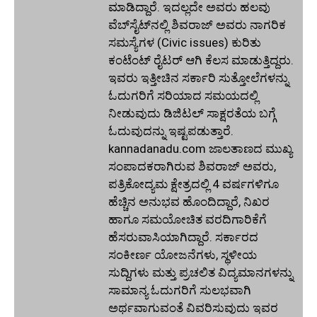
ಮಾಡಿದ್ದಾರೆ. ಇದಲ್ಲದೇ ಅವರು ಹಲವು
ವೆಬ್‌ಸೈಟ್‌ನಲ್ಲಿ ಶಿವರಾಜ್ ಅವರು ನಾಗರಿಕ
ಸಮಸ್ಯೆಗಳ (Civic issues) ಕುರಿತು
ಕಂಟೆಂಟ್ ರೈಟರ್ ಆಗಿ ಕೆಲಸ ಮಾಡುತ್ತಿದ್ದರು.
ಇವರು ಇತ್ತೀಚಿನ ಸರ್ಕಾರಿ ಸುತ್ತೋಲೆಗಳನ್ನು
ಓದುಗರಿಗೆ ಸರಿಯಾದ ಸಮಯದಲ್ಲಿ
ನೀಡುವುದು ಡಿಜಿಟಲ್ ಸಾಕ್ಷರತೆಯ ಬಗ್ಗೆ
ಓದುವುದನ್ನು ಇಷ್ಟಪಡುತ್ತಾರೆ.
kannadanadu.com ಜಾಲತಾಣದ ಮುಖ್ಯ
ಸಂಪಾದಕರಾಗಿರುವ ಶಿವರಾಜ್ ಅವರು,
ಪತ್ರಿಕೋದ್ಯಮ ಕ್ಷೇತ್ರದಲ್ಲಿ 4 ವರ್ಷಗಳಿಗೂ
ಹೆಚ್ಚಿನ ಅನುಭವ ಹೊಂದಿದ್ದಾರೆ, ನಿಖರ
ಹಾಗೂ ಸಮಯೋಚಿತ ವರದಿಗಾರಿಕೆಗೆ
ಹೆಸರುವಾಸಿಯಾಗಿದ್ದಾರೆ. ಸರ್ಕಾರದ
ಸಂಕೀರ್ಣ ಯೋಜನೆಗಳು, ಸ್ಥಳೀಯ
ಸುದ್ದಿಗಳು ಮತ್ತು ಪ್ರಚಲಿತ ವಿದ್ಯಮಾನಗಳನ್ನು
ಸಾಮಾನ್ಯ ಓದುಗರಿಗೆ ಸುಲಭವಾಗಿ
ಅರ್ಥವಾಗುವಂತೆ ವಿವರಿಸುವುದು ಇವರ