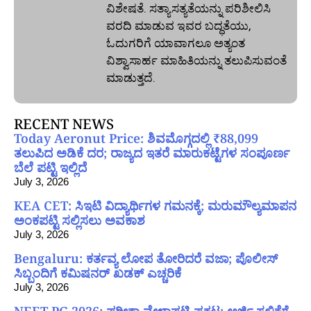
ವಿಶೇಷತೆ. ಸತ್ಯಾಸತ್ಯತೆಯನ್ನು ಪರಿಶೀಲಿಸಿ
ವರದಿ ಮಾಡುವ ಇವರ ಬದ್ಧತೆಯು,
ಓದುಗರಿಗೆ ಯಾವಾಗಲೂ ಅತ್ಯಂತ
ವಿಶ್ವಾಸಾರ್ಹ ಮಾಹಿತಿಯನ್ನು ತಲುಪಿಸುವಂತೆ
ಮಾಡುತ್ತದೆ.
RECENT NEWS
Today Aeronut Price: ಶಿವಮೊಗ್ಗದಲ್ಲಿ ₹88,099
ತಲುಪಿದ ಅಡಿಕೆ ದರ; ರಾಜ್ಯದ ಇತರೆ ಮಾರುಕಟ್ಟೆಗಳ ಸಂಪೂರ್ಣ
ಬೆಲೆ ಪಟ್ಟಿ ಇಲ್ಲಿದೆ
July 3, 2026
KEA CET: ಸಿಇಟಿ ವಿದ್ಯಾರ್ಥಿಗಳ ಗಮನಕ್ಕೆ; ಮರುಮೌಲ್ಯಮಾಪನ
ಅಂಕಪಟ್ಟಿ ಸಲ್ಲಿಸಲು ಅವಕಾಶ
July 3, 2026
Bengaluru: ಕರ್ತವ್ಯ ಲೋಪ ತೋರಿದರೆ ವಜಾ; ಪೊಲೀಸ್
ಸಿಬ್ಬಂದಿಗೆ ಕಮಿಷನರ್ ಖಡಕ್ ಎಚ್ಚರಿಕೆ
July 3, 2026
NEET PG 2026: ಪರೀಕ್ಷಾ ವೇಳಾಪಟ್ಟಿ ಪ್ರಕಟ; ಅರ್ಜಿ ಸಲ್ಲಿಕೆಗೆ