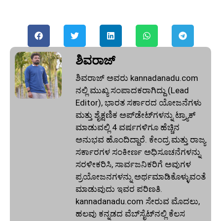
ಶಿವರಾಜ್
ಶಿವರಾಜ್ ಅವರು kannadanadu.com
ನಲ್ಲಿ ಮುಖ್ಯ ಸಂಪಾದಕರಾಗಿದ್ದು (Lead
Editor), ಭಾರತ ಸರ್ಕಾರದ ಯೋಜನೆಗಳು
ಮತ್ತು ಶೈಕ್ಷಣಿಕ ಅಪ್‌ಡೇಟ್‌ಗಳನ್ನು ಟ್ರ್ಯಾಕ್
ಮಾಡುವಲ್ಲಿ 4 ವರ್ಷಗಳಿಗೂ ಹೆಚ್ಚಿನ
ಅನುಭವ ಹೊಂದಿದ್ದಾರೆ. ಕೇಂದ್ರ ಮತ್ತು ರಾಜ್ಯ
ಸರ್ಕಾರಗಳ ಸಂಕೀರ್ಣ ಅಧಿಸೂಚನೆಗಳನ್ನು
ಸರಳೀಕರಿಸಿ, ಸಾರ್ವಜನಿಕರಿಗೆ ಅವುಗಳ
ಪ್ರಯೋಜನಗಳನ್ನು ಅರ್ಥಮಾಡಿಕೊಳ್ಳುವಂತೆ
ಮಾಡುವುದು ಇವರ ಪರಿಣತಿ.
kannadanadu.com ಸೇರುವ ಮೊದಲು,
ಹಲವು ಕನ್ನಡದ ವೆಬ್‌ಸೈಟ್‌ನಲ್ಲಿ ಕೆಲಸ