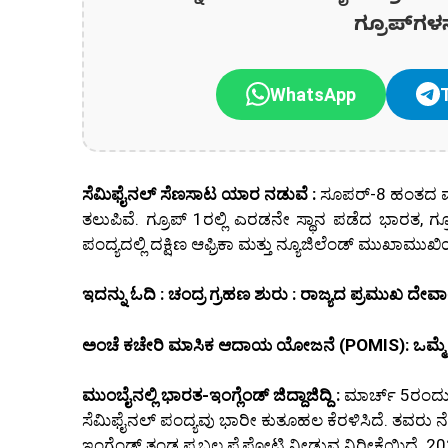
ಗ್ರೂಪ್‌ಗಳ
WhatsApp
ಸೆಮಿಫೈನಲ್ ಸೆಣಸಾಟ ಯಾರ ನಡುವೆ :
ಸೂಪರ್-8 ಹಂತದ ಮುಕ
ತಲುಪಿವೆ. ಗ್ರೂಪ್ 1ರಲ್ಲಿ ಎರಡನೇ ಸ್ಥಾನ ಪಡೆದ ಭಾರತ, ಗ್ರ
ಪಂದ್ಯದಲ್ಲಿ ದಕ್ಷಿಣ ಆಫ್ರಿಕಾ ಮತ್ತು ನ್ಯೂಜಿಲೆಂಡ್ ಮುಖಾಮು
ಇದನ್ನು ಓದಿ : ಚಂದ್ರ ಗ್ರಹಣ ಶುರು : ರಾಜ್ಯದ ಪ್ರಮುಖ ದೇವ
ಅಂಚೆ ಕಚೇರಿ ಮಾಸಿಕ ಆದಾಯ ಯೋಜನೆ (POMIS): ಒಮ್ಮೆ ಹ
ಮುಂಬೈನಲ್ಲಿ ಭಾರತ-ಇಂಗ್ಲೆಂಡ್ ಜಿದ್ದಾಜಿದ್ದಿ :
ಮಾರ್ಚ್ 5ರಂದು
ಸೆಮಿಫೈನಲ್ ಪಂದ್ಯವು ಭಾರೀ ಕುತೂಹಲ ಕೆರಳಿಸಿದೆ. ತವರು 
ಇಂಗ್ಲೆಂಡ್ ತಂಡ ಪ್ರಬಲ ಪೈಪೋಟಿ ನೀಡುವ ನಿರೀಕ್ಷೆಯಿದೆ. 2022