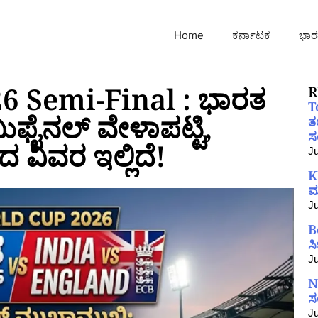
Home
ಕರ್ನಾಟಕ
ಭಾರ
6 Semi-Final : ಭಾರತ
R
T
ಮಿಫೈನಲ್ ವೇಳಾಪಟ್ಟಿ,
ತ
ಸಂ
ವಿವರ ಇಲ್ಲಿದೆ!
Ju
K
ಮ
Ju
B
ಸ
Ju
N
ಸ
Ju