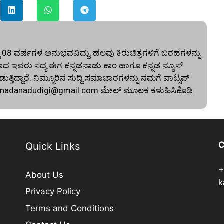
 08 ವರ್ಷಗಳ ಅನುಭವವಿದ್ದು, ಹಲವು ಕಿರುಚಿತ್ರಗಳಿಗೆ ಬರಹಗಳನ್ನು
 ಇವರು ಸದ್ಯ ಈಗ ಕನ್ನಡನಾಡು.ಕಾಂ ಹಾಗೂ ಕನ್ನಡ ನ್ಯೂಸ್‌
 ಮಾಡುತ್ತಿದ್ದಾರೆ. ನಿಮ್ಮೂರಿನ ಸುದ್ದಿ ಸಮಾಚಾರಗಳನ್ನು ನಮಗೆ ವಾಟ್ಸಪ್‌
nnadanadudigi@gmail.com
ಮೇಲ್‌ ಮೂಲಕ ಕಳುಹಿಸಿಕೊಡಿ
C
Quick Links
+
About Us
k
Privacy Policy
Terms and Conditions