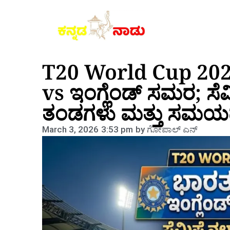
T20 World Cup 202
vs ಇಂಗ್ಲೆಂಡ್ ಸಮರ; ಸೆ
ತಂಡಗಳು ಮತ್ತು ಸಮಯದ 
March 3, 2026
3:53 pm
by
ಗೋಪಾಲ್‌ ಎನ್‌