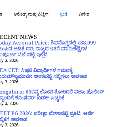
ತ
ಆರೋಗ್ಯ ಮತ್ತು ಫಿಟ್ನೆಸ್
ಕ್ರೀಡೆ
ವಿದೇಶ
ECENT NEWS
oday Aeronut Price: ಶಿವಮೊಗ್ಗದಲ್ಲಿ ₹88,099
ಲುಪಿದ ಅಡಿಕೆ ದರ; ರಾಜ್ಯದ ಇತರೆ ಮಾರುಕಟ್ಟೆಗಳ
ಪೂರ್ಣ ಬೆಲೆ ಪಟ್ಟಿ ಇಲ್ಲಿದೆ
ly 3, 2026
EA CET: ಸಿಇಟಿ ವಿದ್ಯಾರ್ಥಿಗಳ ಗಮನಕ್ಕೆ;
ರುಮೌಲ್ಯಮಾಪನ ಅಂಕಪಟ್ಟಿ ಸಲ್ಲಿಸಲು ಅವಕಾಶ
ly 3, 2026
engaluru: ಕರ್ತವ್ಯ ಲೋಪ ತೋರಿದರೆ ವಜಾ; ಪೊಲೀಸ್
ಿಬ್ಬಂದಿಗೆ ಕಮಿಷನರ್ ಖಡಕ್ ಎಚ್ಚರಿಕೆ
ly 3, 2026
EET PG 2026: ಪರೀಕ್ಷಾ ವೇಳಾಪಟ್ಟಿ ಪ್ರಕಟ; ಅರ್ಜಿ
ಲ್ಲಿಕೆಗೆ ಅವಕಾಶ
ly 3, 2026