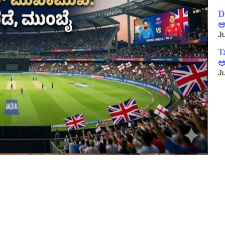
D
ಆ
Ju
T
ಅ
Ju