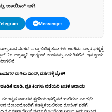
ನ್ನು ಜಾಯಿನ್ ಆಗಿ
Telegram
Messenger
್ತಾಯದ ನಂತರ ನಾಲ್ಕು ಬಲಿಷ್ಠ ತಂಡಗಳು ಅಂತಿಮ ನಾಲ್ಕರ ಘಟ್ಟಕ್ಕೆ
ೂಪ್ 2ರ ಅಗ್ರಸ್ಥಾನಿ ಇಂಗ್ಲೆಂಡ್ ತಂಡವನ್ನು ಎದುರಿಸಲಿದೆ. ಇನ್ನೊಂದು
ಖಿಯಾಗಲಿವೆ
ಾಲಯಗಳ ಬಾಗಿಲು ಬಂದ್; ದರ್ಶನಕ್ಕೆ ಬ್ರೇಕ್!
ೂಡಿಕೆ ಮಾಡಿ, ಪ್ರತಿ ತಿಂಗಳು ಪಡೆಯಿರಿ ಖಚಿತ ಆದಾಯ!
 ಮುಂಬೈನ ವಾಂಖೆಡೆ ಸ್ಟೇಡಿಯಂನಲ್ಲಿ ನಡೆಯಲಿರುವ ಎರಡನೇ
ನೆಲದ ಬೆಂಬಲದೊಂದಿಗೆ ಕಣಕ್ಕಿಳಿಯಲಿರುವ ರೋಹಿತ್ ಪಡೆಗೆ
ರ ವಿಶ್ವಕಪ್ ಸೆಮಿಫೈನಲ್‌ನಲ್ಲಿ ಇಂಗ್ಲೆಂಡ್ ವಿರುದ್ಧ ಅನುಭವಿಸಿದ