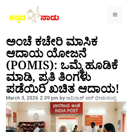
ಅಂಚೆ ಕಚೇರಿ ಮಾಸಿಕ
ಆದಾಯ ಯೋಜನೆ
(POMIS): ಒಮ್ಮೆ ಹೂಡಿಕೆ
ಮಾಡಿ, ಪ್ರತಿ ತಿಂಗಳು
ಪಡೆಯಿರಿ ಖಚಿತ ಆದಾಯ!
March 3, 2026
2:39 pm
by
ಅವಿನಾಶ್‌ ಆರ್‌ ಭೀಮಸಂದ್ರ