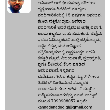
ಅವಿನಾಶ್‌ ಆರ್‌ ಭೀಮಸಂದ್ರ ಪರಿಚಯ:
ದೃಶ್ಯ ಹಾಗೂ ಡಿಜಿಟಲ್ ಮಾಧ್ಯಮ
ವರದಿಗಾರಿಕೆಯಲ್ಲಿ 15 ವರ್ಷಗಳ ಅನುಭವ,
ತನಿಖಾ ಪತ್ರಿಕೋದ್ಯಮ, ಅಪರಾಧ
ವರದಿಗಾರಿಕೆ ಇವರ ಪ್ರಮುಖ ಆಸಕ್ತಿ ವಿಭಾಗ.
ಊರು ಕಲ್ಪತರು ನಾಡು ತುಮಕೂರು ಜಿಲ್ಲೆಯ
ಇವರು ಓದಿದ್ದು ಪದವಿಯಲ್ಲಿ ಪತ್ರಿಕೋದ್ಯಮ,
ಐಚ್ಚಿಕ ಕನ್ನಡ, ಮನೋವಿಜ್ಞಾನ,
ಪತ್ರಿಕೋದ್ಯಮದಲ್ಲಿ ಸ್ನಾತ್ತಕೋತ್ತರ ಪದವಿ.
ಕಸ್ತೂರಿ ನ್ಯೂಸ್‌. ವಿಜಯವಾಣಿ, ಪ್ರಜಾಪ್ರಗತಿ,
ಪ್ರಗತಿ ಟಿವಿಯಲ್ಲಿ ಕೆಲಸ ಮಾಡಿದ
ಅನುಭವವಿದೆ. ಕನ್ನಡಿಗರ
ಮನೆಮಾತಾಗಿರುವ ಕನ್ನಡ ನ್ಯೂಸ್‌ನೌ.ಕಾಂ
ಡಿಜಿಟಲ್‌ ಮೀಡಿಯಾದ ಸಂಸ್ಥಾಪಕ
ಸಂಪಾದಕರು ಕೂಡ ಹೌದು. ನಿಮ್ಮೂರಿನ
ಸುದ್ದಿ ಸಮಾಚಾರಗಳನ್ನು ನಮಗೆ ವಾಟ್ಸಪ್‌
ಮೂಲಕ 7090908057 ಇಲ್ಲವೇ
kannadanadudigi@gmail.com