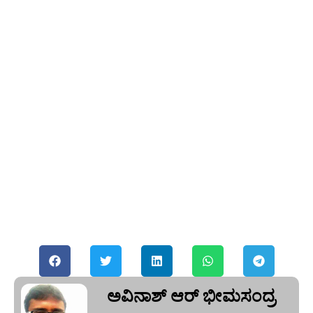
ಅವಿನಾಶ್‌ ಆರ್‌ ಭೀಮಸಂದ್ರ