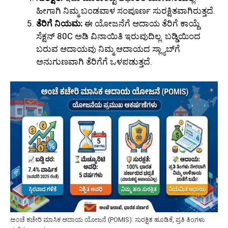
ಹೀಗಾಗಿ ನಿಮ್ಮ ಬಂಡವಾಳ ಸಂಪೂರ್ಣ ಸುರಕ್ಷಿತವಾಗಿರುತ್ತದೆ.
ತೆರಿಗೆ ನಿಯಮ:
ಈ ಯೋಜನೆಗೆ ಆದಾಯ ತೆರಿಗೆ ಕಾಯ್ದೆ
ಸೆಕ್ಷನ್ 80C ಅಡಿ ವಿನಾಯಿತಿ ಇರುವುದಿಲ್ಲ. ಬಡ್ಡಿಯಿಂದ
ಬರುವ ಆದಾಯವು ನಿಮ್ಮ ಆದಾಯದ ಸ್ಲ್ಯಾಬ್‌ಗೆ
ಅನುಗುಣವಾಗಿ ತೆರಿಗೆಗೆ ಒಳಪಡುತ್ತದೆ.
ಅಂಚೆ ಕಚೇರಿ ಮಾಸಿಕ ಆದಾಯ ಯೋಜನೆ (POMIS): ಸುರಕ್ಷಿತ ಹೂಡಿಕೆ, ಪ್ರತಿ ತಿಂಗಳು