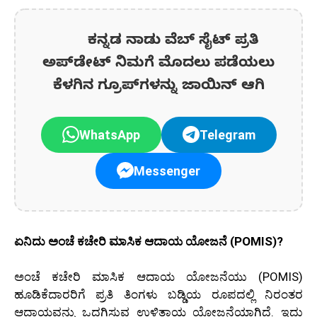
ಕನ್ನಡ ನಾಡು ವೆಬ್ ಸೈಟ್ ಪ್ರತಿ
ಅಪ್‌ಡೇಟ್‌ ನಿಮಗೆ ಮೊದಲು ಪಡೆಯಲು
ಕೆಳಗಿನ ಗ್ರೂಪ್‌ಗಳನ್ನು ಜಾಯಿನ್ ಆಗಿ
WhatsApp
Telegram
Messenger
ಏನಿದು ಅಂಚೆ ಕಚೇರಿ ಮಾಸಿಕ ಆದಾಯ ಯೋಜನೆ (POMIS)?
ಅಂಚೆ ಕಚೇರಿ ಮಾಸಿಕ ಆದಾಯ ಯೋಜನೆಯು (POMIS)
ಹೂಡಿಕೆದಾರರಿಗೆ ಪ್ರತಿ ತಿಂಗಳು ಬಡ್ಡಿಯ ರೂಪದಲ್ಲಿ ನಿರಂತರ
ಆದಾಯವನ್ನು ಒದಗಿಸುವ ಉಳಿತಾಯ ಯೋಜನೆಯಾಗಿದೆ. ಇದು