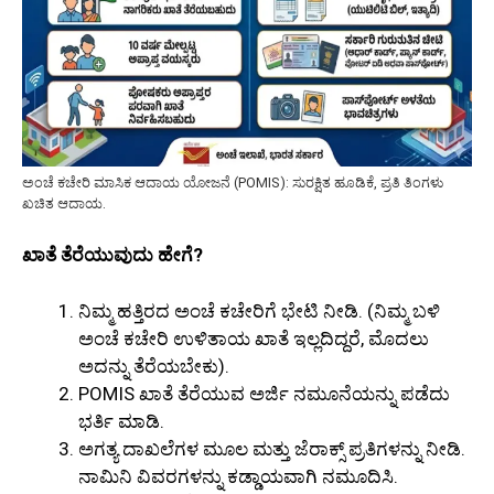
ಅಂಚೆ ಕಚೇರಿ ಮಾಸಿಕ ಆದಾಯ ಯೋಜನೆ (POMIS): ಸುರಕ್ಷಿತ ಹೂಡಿಕೆ, ಪ್ರತಿ ತಿಂಗಳು
ಖಚಿತ ಆದಾಯ.
ಖಾತೆ ತೆರೆಯುವುದು ಹೇಗೆ?
ನಿಮ್ಮ ಹತ್ತಿರದ ಅಂಚೆ ಕಚೇರಿಗೆ ಭೇಟಿ ನೀಡಿ. (ನಿಮ್ಮ ಬಳಿ
ಅಂಚೆ ಕಚೇರಿ ಉಳಿತಾಯ ಖಾತೆ ಇಲ್ಲದಿದ್ದರೆ, ಮೊದಲು
ಅದನ್ನು ತೆರೆಯಬೇಕು).
POMIS ಖಾತೆ ತೆರೆಯುವ ಅರ್ಜಿ ನಮೂನೆಯನ್ನು ಪಡೆದು
ಭರ್ತಿ ಮಾಡಿ.
ಅಗತ್ಯ ದಾಖಲೆಗಳ ಮೂಲ ಮತ್ತು ಜೆರಾಕ್ಸ್ ಪ್ರತಿಗಳನ್ನು ನೀಡಿ.
ನಾಮಿನಿ ವಿವರಗಳನ್ನು ಕಡ್ಡಾಯವಾಗಿ ನಮೂದಿಸಿ.