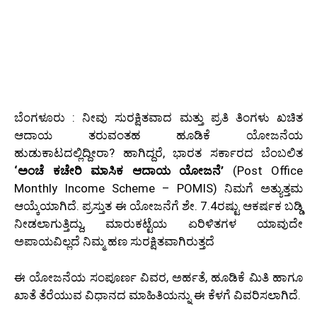
ಬೆಂಗಳೂರು : ನೀವು ಸುರಕ್ಷಿತವಾದ ಮತ್ತು ಪ್ರತಿ ತಿಂಗಳು ಖಚಿತ
ಆದಾಯ ತರುವಂತಹ ಹೂಡಿಕೆ ಯೋಜನೆಯ
ಹುಡುಕಾಟದಲ್ಲಿದ್ದೀರಾ? ಹಾಗಿದ್ದರೆ, ಭಾರತ ಸರ್ಕಾರದ ಬೆಂಬಲಿತ
‘ಅಂಚೆ ಕಚೇರಿ ಮಾಸಿಕ ಆದಾಯ ಯೋಜನೆ’
(Post Office
Monthly Income Scheme – POMIS) ನಿಮಗೆ ಅತ್ಯುತ್ತಮ
ಆಯ್ಕೆಯಾಗಿದೆ. ಪ್ರಸ್ತುತ ಈ ಯೋಜನೆಗೆ ಶೇ. 7.4ರಷ್ಟು ಆಕರ್ಷಕ ಬಡ್ಡಿ
ನೀಡಲಾಗುತ್ತಿದ್ದು, ಮಾರುಕಟ್ಟೆಯ ಏರಿಳಿತಗಳ ಯಾವುದೇ
ಅಪಾಯವಿಲ್ಲದೆ ನಿಮ್ಮ ಹಣ ಸುರಕ್ಷಿತವಾಗಿರುತ್ತದೆ
ಈ ಯೋಜನೆಯ ಸಂಪೂರ್ಣ ವಿವರ, ಅರ್ಹತೆ, ಹೂಡಿಕೆ ಮಿತಿ ಹಾಗೂ
ಖಾತೆ ತೆರೆಯುವ ವಿಧಾನದ ಮಾಹಿತಿಯನ್ನು ಈ ಕೆಳಗೆ ವಿವರಿಸಲಾಗಿದೆ.