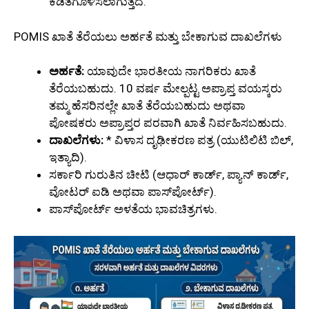
ಕಡಿತಗೊಳಿಸಲಾಗುತ್ತದೆ.
POMIS ಖಾತೆ ತೆರೆಯಲು ಅರ್ಹತೆ ಮತ್ತು ಬೇಕಾಗುವ ದಾಖಲೆಗಳು
ಅರ್ಹತೆ:
ಯಾವುದೇ ಭಾರತೀಯ ನಾಗರಿಕರು ಖಾತೆ
ತೆರೆಯಬಹುದು. 10 ವರ್ಷ ಮೇಲ್ಪಟ್ಟ ಅಪ್ರಾಪ್ತ ವಯಸ್ಕರು
ತಮ್ಮ ಹೆಸರಿನಲ್ಲೇ ಖಾತೆ ತೆರೆಯಬಹುದು ಅಥವಾ
ಪೋಷಕರು ಅಪ್ರಾಪ್ತರ ಪರವಾಗಿ ಖಾತೆ ನಿರ್ವಹಿಸಬಹುದು.
ದಾಖಲೆಗಳು:
* ವಿಳಾಸ ದೃಢೀಕರಣ ಪತ್ರ (ಯುಟಿಲಿಟಿ ಬಿಲ್,
ಇತ್ಯಾದಿ).
ಸರ್ಕಾರಿ ಗುರುತಿನ ಚೀಟಿ (ಆಧಾರ್ ಕಾರ್ಡ್, ಪ್ಯಾನ್ ಕಾರ್ಡ್,
ವೋಟರ್ ಐಡಿ ಅಥವಾ ಪಾಸ್‌ಪೋರ್ಟ್).
ಪಾಸ್‌ಪೋರ್ಟ್ ಅಳತೆಯ ಭಾವಚಿತ್ರಗಳು.