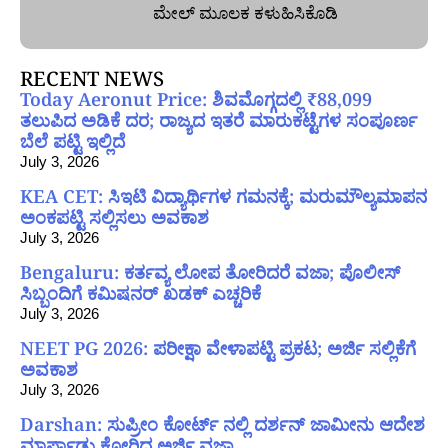
ಮೇಲ್‌ ಮೂಲಕ ಕಳುಹಿಸಿಕೊಡಿ
RECENT NEWS
Today Aeronut Price: ಶಿವಮೊಗ್ಗದಲ್ಲಿ ₹88,099
ತಲುಪಿದ ಅಡಿಕೆ ದರ; ರಾಜ್ಯದ ಇತರೆ ಮಾರುಕಟ್ಟೆಗಳ ಸಂಪೂರ್ಣ
ಬೆಲೆ ಪಟ್ಟಿ ಇಲ್ಲಿದೆ
July 3, 2026
KEA CET: ಸಿಇಟಿ ವಿದ್ಯಾರ್ಥಿಗಳ ಗಮನಕ್ಕೆ; ಮರುಮೌಲ್ಯಮಾಪನ
ಅಂಕಪಟ್ಟಿ ಸಲ್ಲಿಸಲು ಅವಕಾಶ
July 3, 2026
Bengaluru: ಕರ್ತವ್ಯ ಲೋಪ ತೋರಿದರೆ ವಜಾ; ಪೊಲೀಸ್
ಸಿಬ್ಬಂದಿಗೆ ಕಮಿಷನರ್ ಖಡಕ್ ಎಚ್ಚರಿಕೆ
July 3, 2026
NEET PG 2026: ಪರೀಕ್ಷಾ ವೇಳಾಪಟ್ಟಿ ಪ್ರಕಟ; ಅರ್ಜಿ ಸಲ್ಲಿಕೆಗೆ
ಅವಕಾಶ
July 3, 2026
Darshan: ಸುಪ್ರೀಂ ಕೋರ್ಟ್ ನಲ್ಲಿ ದರ್ಶನ್ ಜಾಮೀನು ಆದೇಶ
ಮಾರ್ಪಾಡು ಕೋರಿದ್ದ ಅರ್ಜಿ ವಜಾ