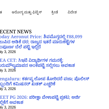
ತ
ಆರೋಗ್ಯ ಮತ್ತು ಫಿಟ್ನೆಸ್
ಕ್ರೀಡೆ
ವಿದೇಶ
ECENT NEWS
oday Aeronut Price: ಶಿವಮೊಗ್ಗದಲ್ಲಿ ₹88,099
ಲುಪಿದ ಅಡಿಕೆ ದರ; ರಾಜ್ಯದ ಇತರೆ ಮಾರುಕಟ್ಟೆಗಳ
ಪೂರ್ಣ ಬೆಲೆ ಪಟ್ಟಿ ಇಲ್ಲಿದೆ
ly 3, 2026
EA CET: ಸಿಇಟಿ ವಿದ್ಯಾರ್ಥಿಗಳ ಗಮನಕ್ಕೆ;
ರುಮೌಲ್ಯಮಾಪನ ಅಂಕಪಟ್ಟಿ ಸಲ್ಲಿಸಲು ಅವಕಾಶ
ly 3, 2026
engaluru: ಕರ್ತವ್ಯ ಲೋಪ ತೋರಿದರೆ ವಜಾ; ಪೊಲೀಸ್
ಿಬ್ಬಂದಿಗೆ ಕಮಿಷನರ್ ಖಡಕ್ ಎಚ್ಚರಿಕೆ
ly 3, 2026
EET PG 2026: ಪರೀಕ್ಷಾ ವೇಳಾಪಟ್ಟಿ ಪ್ರಕಟ; ಅರ್ಜಿ
ಲ್ಲಿಕೆಗೆ ಅವಕಾಶ
ly 3, 2026