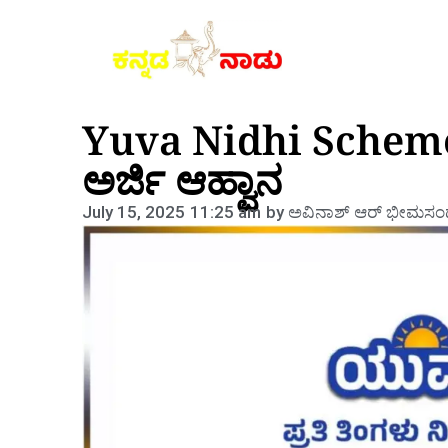
Yuva Nidhi Scheme
ಅರ್ಜಿ ಆಹ್ವಾನ
July 15, 2025
11:25 am
by
ಅವಿನಾಶ್‌ ಆರ್‌ ಭೀಮಸಂದ