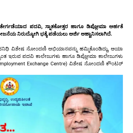
 ತೇರ್ಗಡೆಯಾದ ಪದವಿ, ಸ್ನಾತಕೋತ್ತರ ಹಾಗೂ ಡಿಪ್ಲೋಮಾ ಅರ್ಹತೆ
 ನಿರುದ್ಯೋಗಿ ಭತ್ಯೆ ಪಡೆಯಲು ಅರ್ಜಿ ಆಹ್ವಾನಿಸಲಾಗಿದೆ.
 ಯುವನಿಧಿ ವಿಶೇಷ ನೋಂದಣಿ ಅಭಿಯಾನವನ್ನು ಹಮ್ಮಿಕೊಂಡಿದ್ದು, ಆಯಾ
ಲೆಯಾದ್ಯಂತ ಇರುವ ಪದವಿ ಕಾಲೇಜುಗಳು ಹಾಗೂ ಡಿಪ್ಲೋಮಾ ಕಾಲೇಜುಗಳು
ict Employment Exchange Centre) ವಿಶೇಷ ನೋಂದಣಿ ಕೌಂಟರ್