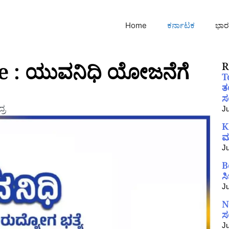
Home
ಕರ್ನಾಟಕ
ಭಾರ
 : ಯುವನಿಧಿ ಯೋಜನೆಗೆ
R
T
ತ
ಸಂ
್ರ
Ju
K
ಮ
Ju
B
ಸ
Ju
N
ಸ
Ju