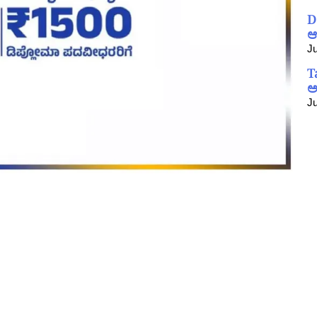
D
ಆ
Ju
T
ಅ
Ju