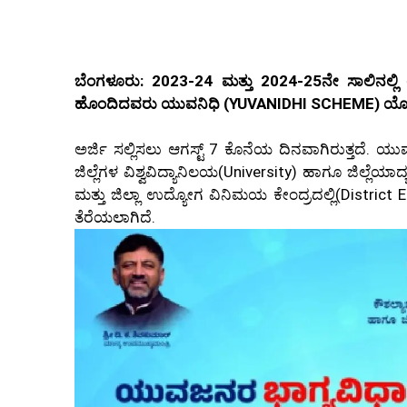
ಬೆಂಗಳೂರು: 2023-24 ಮತ್ತು 2024-25ನೇ ಸಾಲಿನಲ್ಲಿ
ಹೊಂದಿದವರು
ಯುವನಿಧಿ
(YUVANIDHI SCHEME) ಯೋಜನೆಯ
ಅರ್ಜಿ ಸಲ್ಲಿಸಲು ಆಗಸ್ಟ್ 7 ಕೊನೆಯ ದಿನವಾಗಿರುತ್ತದೆ.
ಜಿಲ್ಲೆಗಳ ವಿಶ್ವವಿದ್ಯಾನಿಲಯ(University) ಹಾಗೂ ಜಿಲ್
ಮತ್ತು ಜಿಲ್ಲಾ ಉದ್ಯೋಗ ವಿನಿಮಯ ಕೇಂದ್ರದಲ್ಲಿ(Distr
ತೆರೆಯಲಾಗಿದೆ.