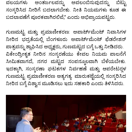
ವಲಯಗಳು ಅಂತರ್ಜಲವನ್ನು ಅವಲಂಬಿಸುವುದನ್ನು ಬಿಟ್ಟು
ಸಂಸ್ಕರಿಸಿದ ನೀರಿಗೆ ಬದಲಾಗಬೇಕು. ನೀತಿ ನಿಯಮಗಳು ಕೂಡ ಈ
ಬದಲಾವಣೆಗೆ ಪೂರಕವಾಗಿರಲಿವೆ,” ಎಂದು ಅಭಿಪ್ರಾಯಪಟ್ಟರು.
ಗುಣಮಟ್ಟ ಮತ್ತು ಪ್ರಮಾಣೀಕರಣ: ಅಪಾರ್ಟ್‍ಮೆಂಟ್ ನಿವಾಸಿಗಳ
ನೀರಿನ ಭದ್ರತೆಯಲ್ಲಿ ಬೆಂಗಳೂರು ಅಪಾರ್ಟ್‍ಮೆಂಟ್ ಫೆಡರೇಶನ್
ಪಾತ್ರವನ್ನು ಶ್ಲಾಘಿಸಿದ ಅಧ್ಯಕ್ಷರು, ಗುಣಮಟ್ಟದ ಬಗ್ಗೆ ಒತ್ತು ನೀಡಿದರು.
ವಿಕೇಂದ್ರೀಕೃತ ನೀರಿನ ಸಂಸ್ಕರಣೆಯು ಕೇವಲ ನಿಯಮ ಪಾಲನೆಗೆ
ಸೀಮಿತವಾಗದೆ, ನಗರ ಮಟ್ಟದ ಸಂಪನ್ಮೂಲವಾಗಿ ಬೆಳೆಯಬೇಕು.
ಇದಕ್ಕಾಗಿ, ಸಂಸ್ಕರಣಾ ಘಟಕಗಳ ನಿರ್ವಹಣೆ ಮತ್ತು ಆಪರೇಟರ್‍ಗಳ
ಗುಣಮಟ್ಟ ಪ್ರಮಾಣೀಕರಣ ಅತ್ಯಗತ್ಯ. ಮಾರುಕಟ್ಟೆಯಲ್ಲಿ ಸಂಸ್ಕರಿಸಿದ
ನೀರಿನ ಬಗ್ಗೆ ವಿಶ್ವಾಸ ಮೂಡಿಸಲು ಇದು ಸಹಕಾರಿ ಎಂದು ತಿಳಿಸಿದರು.