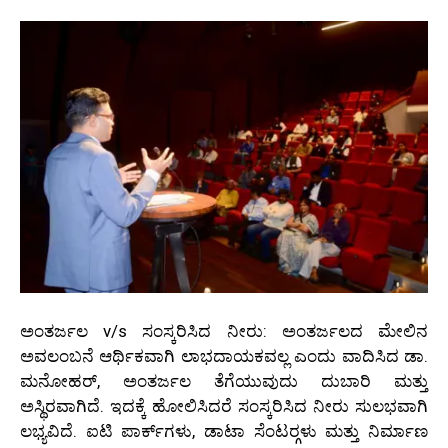
ಅಂತರ್ಜಲ v/s ಸಂಸ್ಕರಿಸಿದ ನೀರು: ಅಂತರ್ಜಲದ ಮೇಲಿನ
ಅವಲಂಬನೆ ಆರ್ಥಿಕವಾಗಿ ಲಾಭದಾಯಕವಲ್ಲ ಎಂದು ವಾದಿಸಿದ ಡಾ.
ಮನೋಹರ್, ಅಂತರ್ಜಲ ತೆಗೆಯುವುದು ದುಬಾರಿ ಮತ್ತು
ಅಸ್ಥಿರವಾಗಿದೆ. ಇದಕ್ಕೆ ಹೋಲಿಸಿದರೆ ಸಂಸ್ಕರಿಸಿದ ನೀರು ಸುಲಭವಾಗಿ
ಲಭ್ಯವಿದೆ. ಐಟಿ ಪಾರ್ಕ್‍ಗಳು, ಡಾಟಾ ಸೆಂಟರ್‍ಗಳು ಮತ್ತು ನಿರ್ಮಾಣ