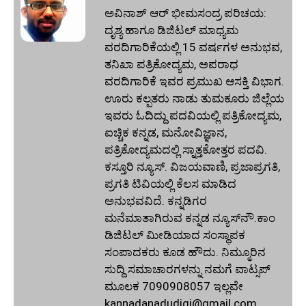
ಅವಿನಾಶ್‌ ಆರ್‌ ಭೀಮಸಂದ್ರ ಪರಿಚಯ:
ದೃಶ್ಯ ಹಾಗೂ ಡಿಜಿಟಲ್ ಮಾಧ್ಯಮ
ವರದಿಗಾರಿಕೆಯಲ್ಲಿ 15 ವರ್ಷಗಳ ಅನುಭವ,
ತನಿಖಾ ಪತ್ರಿಕೋದ್ಯಮ, ಅಪರಾಧ
ವರದಿಗಾರಿಕೆ ಇವರ ಪ್ರಮುಖ ಆಸಕ್ತಿ ವಿಭಾಗ.
ಊರು ಕಲ್ಪತರು ನಾಡು ತುಮಕೂರು ಜಿಲ್ಲೆಯ
ಇವರು ಓದಿದ್ದು ಪದವಿಯಲ್ಲಿ ಪತ್ರಿಕೋದ್ಯಮ,
ಐಚ್ಚಿಕ ಕನ್ನಡ, ಮನೋವಿಜ್ಞಾನ,
ಪತ್ರಿಕೋದ್ಯಮದಲ್ಲಿ ಸ್ನಾತ್ತಕೋತ್ತರ ಪದವಿ.
ಕಸ್ತೂರಿ ನ್ಯೂಸ್‌. ವಿಜಯವಾಣಿ, ಪ್ರಜಾಪ್ರಗತಿ,
ಪ್ರಗತಿ ಟಿವಿಯಲ್ಲಿ ಕೆಲಸ ಮಾಡಿದ
ಅನುಭವವಿದೆ. ಕನ್ನಡಿಗರ
ಮನೆಮಾತಾಗಿರುವ ಕನ್ನಡ ನ್ಯೂಸ್‌ನೌ.ಕಾಂ
ಡಿಜಿಟಲ್‌ ಮೀಡಿಯಾದ ಸಂಸ್ಥಾಪಕ
ಸಂಪಾದಕರು ಕೂಡ ಹೌದು. ನಿಮ್ಮೂರಿನ
ಸುದ್ದಿ ಸಮಾಚಾರಗಳನ್ನು ನಮಗೆ ವಾಟ್ಸಪ್‌
ಮೂಲಕ 7090908057 ಇಲ್ಲವೇ
kannadanadudigi@gmail.com