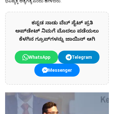
ಭವಿಷ್ಯಕ್ಕೆ ಅತ್ಯಗತ್ಯ ಎಂದು ಹೇಳಿದರು.
ಕನ್ನಡ ನಾಡು ವೆಬ್ ಸೈಟ್ ಪ್ರತಿ
ಅಪ್‌ಡೇಟ್‌ ನಿಮಗೆ ಮೊದಲು ಪಡೆಯಲು
ಕೆಳಗಿನ ಗ್ರೂಪ್‌ಗಳನ್ನು ಜಾಯಿನ್ ಆಗಿ
WhatsApp
Telegram
Messenger