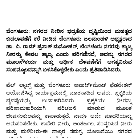
ಬೆಂಗಳೂರು: ನಗರದ ನೀರಿನ ಭದ್ರತೆಯ ದೃಷ್ಟಿಯಿಂದ ಮಹತ್ವದ
ಬದಲಾವಣೆಗೆ ಕರೆ ನೀಡಿದ ಬೆಂಗಳೂರು ಜಲಮಂಡಳಿ ಅಧ್ಯಕ್ಷರಾದ
ಡಾ. ವಿ. ರಾಮ್ ಪ್ರಸಾತ್ ಮನೋಹರ್, ಬೆಂಗಳೂರು ನಗರವು ತ್ಯಾಜ್ಯ
ನೀರನ್ನು ಕೇವಲ ತ್ಯಾಜ್ಯ ಎಂದು ಪರಿಗಣಿಸದೆ, ಅದನ್ನು ನಗರದ
ಮೂಲಸೌಕರ್ಯ ಮತ್ತು ಆರ್ಥಿಕ ಬೆಳವಣಿಗೆಗೆ ಅಗತ್ಯವಿರುವ
ಸಂಪನ್ಮೂಲವನ್ನಾಗಿ ಬಳಸಿಕೊಳ್ಳಬೇಕು ಎಂದು ಪ್ರತಿಪಾದಿಸಿದರು.
ವೆಲ್ ಲ್ಯಾಬ್ಸ್ ಮತ್ತು ಬೆಂಗಳೂರು ಅಪಾರ್ಟ್‍ಮೆಂಟ್ ಫೆಡರೇಶನ್
ಆಯೋಜಿಸಿದ್ದ ಕಾರ್ಯಕ್ರಮದಲ್ಲಿ ಮಾತನಾಡಿದ ಅವರು, ಪ್ರಕೃತಿಯ
ವ್ಯವಸ್ಥೆಯನ್ನು ಉದಾಹರಿಸಿದರು. ಪ್ರಕೃತಿಯು ನೀರನ್ನು
ಪರಿಣಾಮಕಾರಿಯಾಗಿ ಪರಿಚಲನೆ ಮಾಡುವ ಮೂಲಕ
ಜೀವಸಂಕುಲವನ್ನು ಕಾಪಾಡುತ್ತದೆ. ನಾವೂ ಅದೇ ಮಾದರಿಯನ್ನು
ಅನುಸರಿಸಬೇಕು. ಕಾವೇರಿ ನೀರು, ಅಂತರ್ಜಲ, ಸಂಸ್ಕರಿಸಿದ ನೀರು
ಮತ್ತು ಮಳೆನೀರು-ಈ ನಾಲ್ಕರ ಸಮಗ್ರ ಯೋಜನೆಯು ನಗರದ