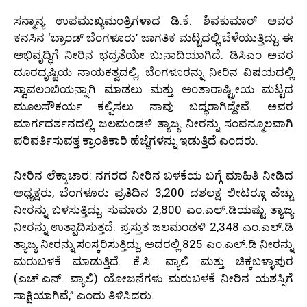
ಸನ್ಮಾನ್ಯ ಉಪಮುಖ್ಯಮಂತ್ರಿಗಳಾದ ಡಿ.ಕೆ. ಶಿವಕುಮಾರ್ ಅವರ
ಕನಸಿನ ‘ಬ್ರಾಂಡ್ ಬೆಂಗಳೂರು’ ಜಾಗತಿಕ ಮಟ್ಟದಲ್ಲಿ ಬೆಳೆಯುತ್ತಿದ್ದು, ಈ
ಅಭಿವೃದ್ಧಿಗೆ ನೀರಿನ ಭದ್ರತೆಯೇ ಬುನಾದಿಯಾಗಿದೆ. ಡಿಸಿಎಂ ಅವರ
ದೂರದೃಷ್ಟಿಯ ನಾಯಕತ್ವದಲ್ಲಿ, ಬೆಂಗಳೂರನ್ನು ನೀರಿನ ವಿಷಯದಲ್ಲಿ
ಸ್ವಾವಲಂಬಿಯನ್ನಾಗಿ ಮಾಡಲು ಮತ್ತು ಅಂತಾರಾಷ್ಟ್ರೀಯ ಮಟ್ಟದ
ಮೂಲಸೌಕರ್ಯ ಕಲ್ಪಿಸಲು ನಾವು ಬದ್ಧರಾಗಿದ್ದೇವೆ. ಅವರ
ಮಾರ್ಗದರ್ಶನದಲ್ಲಿ ಜಲಮಂಡಳಿ ತ್ಯಾಜ್ಯ ನೀರನ್ನು ಸಂಪನ್ಮೂಲವಾಗಿ
ಪರಿವರ್ತಿಸುವತ್ತ ಕ್ರಾಂತಿಕಾರಿ ಹೆಜ್ಜೆಗಳನ್ನು ಇಡುತ್ತಿದೆ ಎಂದರು.
ನೀರಿನ ಲೆಕ್ಕಾಚಾರ: ನಗರದ ನೀರಿನ ಬಳಕೆಯ ಬಗ್ಗೆ ಮಾಹಿತಿ ನೀಡಿದ
ಅಧ್ಯಕ್ಷರು, ಬೆಂಗಳೂರು ಪ್ರತಿದಿನ 3,200 ದಶಲಕ್ಷ ಲೀಟರ್‍ಗೂ ಹೆಚ್ಚು
ನೀರನ್ನು ಬಳಸುತ್ತಿದ್ದು, ಸುಮಾರು 2,800 ಎಂ.ಎಲ್.ಡಿಯಷ್ಟು ತ್ಯಾಜ್ಯ
ನೀರನ್ನು ಉತ್ಪಾದಿಸುತ್ತದೆ. ಪ್ರಸ್ತುತ ಜಲಮಂಡಳಿ 2,348 ಎಂ.ಎಲ್.ಡಿ
ತ್ಯಾಜ್ಯ ನೀರನ್ನು ಸಂಸ್ಕರಿಸುತ್ತಿದ್ದು, ಅದರಲ್ಲಿ 825 ಎಂ.ಎಲ್.ಡಿ ನೀರನ್ನು
ಮರುಬಳಕೆ ಮಾಡುತ್ತಿದೆ. ಕೆ.ಸಿ. ವ್ಯಾಲಿ ಮತ್ತು ಚಿಕ್ಕಬಳ್ಳಾಪುರ
(ಎಚ್.ಎನ್. ವ್ಯಾಲಿ) ಯೋಜನೆಗಳು ಮರುಬಳಕೆ ನೀರಿನ ಯಶಸ್ಸಿಗೆ
ಸಾಕ್ಷಿಯಾಗಿವೆ,” ಎಂದು ತಿಳಿಸಿದರು.