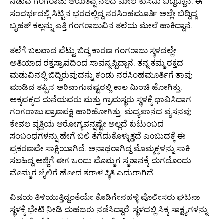
ನಡುವೆ ಗಂಗರಾಜು ಆಯತಪ್ಪಿ ನೆಲದ ಮೇಲೆ ಕುಸಿದು ಬಿದ್ದಿದ್ದಾನೆ. ಈ
ಸಂದರ್ಭದಲ್ಲಿ ಸಿಟ್ಟಿನ ಭರದಲ್ಲಿದ್ದ ನರಸಿಂಹಮೂರ್ತಿ ಅಲ್ಲೇ ಬಿದ್ದಿದ್ದ
ಬೃಹತ್ ಕಲ್ಲನ್ನು ಎತ್ತಿ ಗಂಗರಾಜುವಿನ ತಲೆಯ ಮೇಲೆ ಹಾಕಿದ್ದಾನೆ.
ತಲೆಗೆ ಬಲವಾದ ಪೆಟ್ಟು ಬಿದ್ದ ಕಾರಣ ಗಂಗರಾಜು ಸ್ಥಳದಲ್ಲೇ
ಅತಿಯಾದ ರಕ್ತಸ್ರಾವದಿಂದ ಸಾವನ್ನಪ್ಪಿದ್ದಾನೆ. ತನ್ನ ತಮ್ಮ ರಕ್ತದ
ಮಡುವಿನಲ್ಲಿ ಬಿದ್ದಿರುವುದನ್ನು ಕಂಡು ನರಸಿಂಹಮೂರ್ತಿಗೆ ತಾವು
ಮಾಡಿದ ತಪ್ಪಿನ ಅರಿವಾಗುವಷ್ಟರಲ್ಲಿ ಕಾಲ ಮಿಂಚಿ ಹೋಗಿತ್ತು.
ಅಕ್ಕಪಕ್ಕದ ಮನೆಯವರು ಮತ್ತು ಗ್ರಾಮಸ್ಥರು ಸ್ಥಳಕ್ಕೆ ಧಾವಿಸಿದಾಗ
ಗಂಗರಾಜು ಪ್ರಾಣಪಕ್ಷಿ ಹಾರಿಹೋಗಿತ್ತು. ಮದ್ಯಪಾನದ ವ್ಯಸನವು
ಕೇವಲ ವ್ಯಕ್ತಿಯ ಆರೋಗ್ಯವನ್ನಷ್ಟೇ ಅಲ್ಲದೆ ಕುಟುಂಬದ
ಸಂಬಂಧಗಳನ್ನು ಹೇಗೆ ಬಲಿ ತೆಗೆದುಕೊಳ್ಳುತ್ತದೆ ಎಂಬುದಕ್ಕೆ ಈ
ಪ್ರಕರಣವೇ ಸಾಕ್ಷಿಯಾಗಿದೆ. ಅನಾಥರಾಗಿದ್ದ ಮೊಮ್ಮಕ್ಕಳನ್ನು ಸಾಕಿ
ಸಲಹಿದ್ದ ಅಜ್ಜಿಗೆ ಈಗ ಒಂದು ಮೊಮ್ಮಗ ಸ್ಮಶಾನಕ್ಕೆ ಮಗದೊಂದು
ಮೊಮ್ಮಗ ಜೈಲಿಗೆ ಹೋದ ಕರಾಳ ಸ್ಥಿತಿ ಎದುರಾಗಿದೆ.
ವಿಷಯ ತಿಳಿಯುತ್ತಿದ್ದಂತೆಯೇ ಕೊಡಿಗೇನಹಳ್ಳಿ ಪೊಲೀಸರು ಘಟನಾ
ಸ್ಥಳಕ್ಕೆ ಭೇಟಿ ನೀಡಿ ಮಹಜರು ನಡೆಸಿದ್ದಾರೆ. ಸ್ಥಳದಲ್ಲಿ ಸಿಕ್ಕ ಸಾಕ್ಷ್ಯಗಳನ್ನು