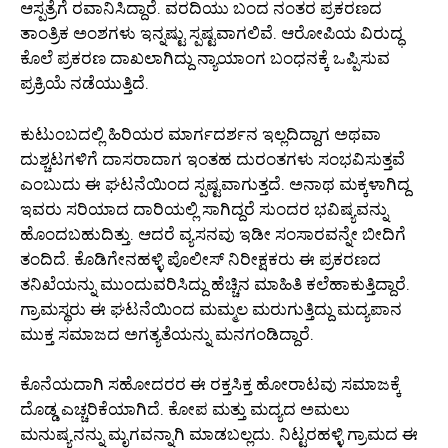
ಆಸ್ಪತ್ರೆಗೆ ರವಾನಿಸಿದ್ದಾರೆ. ವರದಿಯು ಬಂದ ನಂತರ ಪ್ರಕರಣದ
ತಾಂತ್ರಿಕ ಅಂಶಗಳು ಇನ್ನಷ್ಟು ಸ್ಪಷ್ಟವಾಗಲಿವೆ. ಆರೋಪಿಯ ವಿರುದ್ಧ
ಕೊಲೆ ಪ್ರಕರಣ ದಾಖಲಾಗಿದ್ದು ನ್ಯಾಯಾಂಗ ಬಂಧನಕ್ಕೆ ಒಪ್ಪಿಸುವ
ಪ್ರಕ್ರಿಯೆ ನಡೆಯುತ್ತಿದೆ.
ಕುಟುಂಬದಲ್ಲಿ ಹಿರಿಯರ ಮಾರ್ಗದರ್ಶನ ಇಲ್ಲದಿದ್ದಾಗ ಅಥವಾ
ದುಶ್ಚಟಗಳಿಗೆ ದಾಸರಾದಾಗ ಇಂತಹ ದುರಂತಗಳು ಸಂಭವಿಸುತ್ತವೆ
ಎಂಬುದು ಈ ಘಟನೆಯಿಂದ ಸ್ಪಷ್ಟವಾಗುತ್ತದೆ. ಅನಾಥ ಮಕ್ಕಳಾಗಿದ್ದ
ಇವರು ಸರಿಯಾದ ದಾರಿಯಲ್ಲಿ ಸಾಗಿದ್ದರೆ ಸುಂದರ ಭವಿಷ್ಯವನ್ನು
ಹೊಂದಬಹುದಿತ್ತು. ಆದರೆ ವ್ಯಸನವು ಇಡೀ ಸಂಸಾರವನ್ನೇ ಬೀದಿಗೆ
ತಂದಿದೆ. ಕೊಡಿಗೇನಹಳ್ಳಿ ಪೊಲೀಸ್ ನಿರೀಕ್ಷಕರು ಈ ಪ್ರಕರಣದ
ತನಿಖೆಯನ್ನು ಮುಂದುವರಿಸಿದ್ದು ಹೆಚ್ಚಿನ ಮಾಹಿತಿ ಕಲೆಹಾಕುತ್ತಿದ್ದಾರೆ.
ಗ್ರಾಮಸ್ಥರು ಈ ಘಟನೆಯಿಂದ ಮಮ್ಮಲ ಮರುಗುತ್ತಿದ್ದು ಮದ್ಯಪಾನ
ಮುಕ್ತ ಸಮಾಜದ ಅಗತ್ಯತೆಯನ್ನು ಮನಗಂಡಿದ್ದಾರೆ.
ಕೊನೆಯದಾಗಿ ಸಹೋದರರ ಈ ರಕ್ತಸಿಕ್ತ ಹೋರಾಟವು ಸಮಾಜಕ್ಕೆ
ದೊಡ್ಡ ಎಚ್ಚರಿಕೆಯಾಗಿದೆ. ಕೋಪ ಮತ್ತು ಮದ್ಯದ ಅಮಲು
ಮನುಷ್ಯನನ್ನು ಮೃಗವನ್ನಾಗಿ ಮಾಡಬಲ್ಲದು. ನಿಟ್ಟರಹಳ್ಳಿ ಗ್ರಾಮದ ಈ