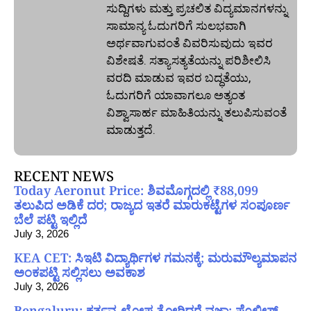
ಸುದ್ದಿಗಳು ಮತ್ತು ಪ್ರಚಲಿತ ವಿದ್ಯಮಾನಗಳನ್ನು
ಸಾಮಾನ್ಯ ಓದುಗರಿಗೆ ಸುಲಭವಾಗಿ
ಅರ್ಥವಾಗುವಂತೆ ವಿವರಿಸುವುದು ಇವರ
ವಿಶೇಷತೆ. ಸತ್ಯಾಸತ್ಯತೆಯನ್ನು ಪರಿಶೀಲಿಸಿ
ವರದಿ ಮಾಡುವ ಇವರ ಬದ್ಧತೆಯು,
ಓದುಗರಿಗೆ ಯಾವಾಗಲೂ ಅತ್ಯಂತ
ವಿಶ್ವಾಸಾರ್ಹ ಮಾಹಿತಿಯನ್ನು ತಲುಪಿಸುವಂತೆ
ಮಾಡುತ್ತದೆ.
RECENT NEWS
Today Aeronut Price: ಶಿವಮೊಗ್ಗದಲ್ಲಿ ₹88,099
ತಲುಪಿದ ಅಡಿಕೆ ದರ; ರಾಜ್ಯದ ಇತರೆ ಮಾರುಕಟ್ಟೆಗಳ ಸಂಪೂರ್ಣ
ಬೆಲೆ ಪಟ್ಟಿ ಇಲ್ಲಿದೆ
July 3, 2026
KEA CET: ಸಿಇಟಿ ವಿದ್ಯಾರ್ಥಿಗಳ ಗಮನಕ್ಕೆ; ಮರುಮೌಲ್ಯಮಾಪನ
ಅಂಕಪಟ್ಟಿ ಸಲ್ಲಿಸಲು ಅವಕಾಶ
July 3, 2026
Bengaluru: ಕರ್ತವ್ಯ ಲೋಪ ತೋರಿದರೆ ವಜಾ; ಪೊಲೀಸ್