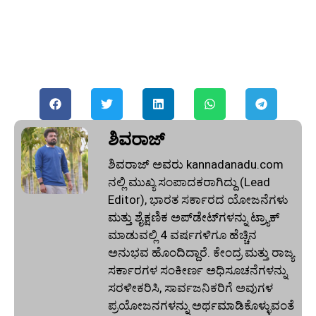
ಶಿವರಾಜ್
ಶಿವರಾಜ್ ಅವರು kannadanadu.com
ನಲ್ಲಿ ಮುಖ್ಯ ಸಂಪಾದಕರಾಗಿದ್ದು (Lead
Editor), ಭಾರತ ಸರ್ಕಾರದ ಯೋಜನೆಗಳು
ಮತ್ತು ಶೈಕ್ಷಣಿಕ ಅಪ್‌ಡೇಟ್‌ಗಳನ್ನು ಟ್ರ್ಯಾಕ್
ಮಾಡುವಲ್ಲಿ 4 ವರ್ಷಗಳಿಗೂ ಹೆಚ್ಚಿನ
ಅನುಭವ ಹೊಂದಿದ್ದಾರೆ. ಕೇಂದ್ರ ಮತ್ತು ರಾಜ್ಯ
ಸರ್ಕಾರಗಳ ಸಂಕೀರ್ಣ ಅಧಿಸೂಚನೆಗಳನ್ನು
ಸರಳೀಕರಿಸಿ, ಸಾರ್ವಜನಿಕರಿಗೆ ಅವುಗಳ
ಪ್ರಯೋಜನಗಳನ್ನು ಅರ್ಥಮಾಡಿಕೊಳ್ಳುವಂತೆ