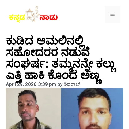
ಕುಡಿದ ಅಮಲಿನಲ್ಲಿ
ಸಹೋದರರ ನಡುವೆ
ಸಂಘರ್ಷ: ತಮ್ಮನನ್ನೇ ಕಲ್ಲು
ಎತ್ತಿ ಹಾಕಿ ಕೊಂದ ಅಣ್ಣ
April 29, 2026
3:39 pm
by
ಶಿವರಾಜ್