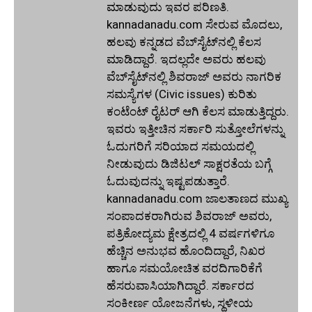
ಮಾಡುವುದು ಇವರ ಪರಿಣತಿ.
kannadanadu.com ಸೇರುವ ಮೊದಲು,
ಹಲವು ಕನ್ನಡದ ವೆಬ್‌ಸೈಟ್‌ನಲ್ಲಿ ಕೆಲಸ
ಮಾಡಿದ್ದಾರೆ. ಇದಲ್ಲದೇ ಅವರು ಹಲವು
ವೆಬ್‌ಸೈಟ್‌ನಲ್ಲಿ ಶಿವರಾಜ್ ಅವರು ನಾಗರಿಕ
ಸಮಸ್ಯೆಗಳ (Civic issues) ಕುರಿತು
ಕಂಟೆಂಟ್ ರೈಟರ್ ಆಗಿ ಕೆಲಸ ಮಾಡುತ್ತಿದ್ದರು.
ಇವರು ಇತ್ತೀಚಿನ ಸರ್ಕಾರಿ ಸುತ್ತೋಲೆಗಳನ್ನು
ಓದುಗರಿಗೆ ಸರಿಯಾದ ಸಮಯದಲ್ಲಿ
ನೀಡುವುದು ಡಿಜಿಟಲ್ ಸಾಕ್ಷರತೆಯ ಬಗ್ಗೆ
ಓದುವುದನ್ನು ಇಷ್ಟಪಡುತ್ತಾರೆ.
kannadanadu.com ಜಾಲತಾಣದ ಮುಖ್ಯ
ಸಂಪಾದಕರಾಗಿರುವ ಶಿವರಾಜ್ ಅವರು,
ಪತ್ರಿಕೋದ್ಯಮ ಕ್ಷೇತ್ರದಲ್ಲಿ 4 ವರ್ಷಗಳಿಗೂ
ಹೆಚ್ಚಿನ ಅನುಭವ ಹೊಂದಿದ್ದಾರೆ, ನಿಖರ
ಹಾಗೂ ಸಮಯೋಚಿತ ವರದಿಗಾರಿಕೆಗೆ
ಹೆಸರುವಾಸಿಯಾಗಿದ್ದಾರೆ. ಸರ್ಕಾರದ
ಸಂಕೀರ್ಣ ಯೋಜನೆಗಳು, ಸ್ಥಳೀಯ