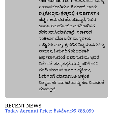
kannadanadu.com ಜಾಲತಾಣದ ಮುಖ್ಯ
ಸಂಪಾದಕರಾಗಿರುವ ಶಿವರಾಜ್ ಅವರು,
ಪತ್ರಿಕೋದ್ಯಮ ಕ್ಷೇತ್ರದಲ್ಲಿ 4 ವರ್ಷಗಳಿಗೂ
ಹೆಚ್ಚಿನ ಅನುಭವ ಹೊಂದಿದ್ದಾರೆ, ನಿಖರ
ಹಾಗೂ ಸಮಯೋಚಿತ ವರದಿಗಾರಿಕೆಗೆ
ಹೆಸರುವಾಸಿಯಾಗಿದ್ದಾರೆ. ಸರ್ಕಾರದ
ಸಂಕೀರ್ಣ ಯೋಜನೆಗಳು, ಸ್ಥಳೀಯ
ಸುದ್ದಿಗಳು ಮತ್ತು ಪ್ರಚಲಿತ ವಿದ್ಯಮಾನಗಳನ್ನು
ಸಾಮಾನ್ಯ ಓದುಗರಿಗೆ ಸುಲಭವಾಗಿ
ಅರ್ಥವಾಗುವಂತೆ ವಿವರಿಸುವುದು ಇವರ
ವಿಶೇಷತೆ. ಸತ್ಯಾಸತ್ಯತೆಯನ್ನು ಪರಿಶೀಲಿಸಿ
ವರದಿ ಮಾಡುವ ಇವರ ಬದ್ಧತೆಯು,
ಓದುಗರಿಗೆ ಯಾವಾಗಲೂ ಅತ್ಯಂತ
ವಿಶ್ವಾಸಾರ್ಹ ಮಾಹಿತಿಯನ್ನು ತಲುಪಿಸುವಂತೆ
ಮಾಡುತ್ತದೆ.
RECENT NEWS
Today Aeronut Price: ಶಿವಮೊಗ್ಗದಲ್ಲಿ ₹88,099