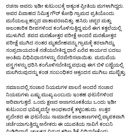
ರಚನಾ ಅವರು ಇಡೀ ಕುಟುಂಬಕ್ಕೆ ಅತ್ಯಂತ ಪ್ರೀತಿಯ ಮಗಳಾಗಿದ್ದರು.
ಅವರ ವಿವಾಹದ ನಿಮಿತ್ತ ಗೌರ್ ಕೋಥಿ ಗ್ರಾಮದ ಪ್ರತಿಯೊಂದು
ಮನೆಯಲ್ಲೂ ಹಬ್ಬದ ವಾತಾವರಣವಿತ್ತು. ಹಸಿರು ಚಪ್ಪರ ಮತ್ತು
ಅಲಂಕಾರಿಕ ದೀಪಗಳಿಂದ ಕಂಗೊಳಿಸುತ್ತಿದ್ದ ಮನೆ ಈಗ ಕತ್ತಲೆಯಲ್ಲಿ
ಮುಳುಗಿದೆ. ಶವದ ಮರಣೋತ್ತರ ಪರೀಕ್ಷೆ ಅಂದರೆ ಮರಣೋತ್ತರ
ಪರೀಕ್ಷೆ ಮುಗಿದ ನಂತರ ಮೃತದೇಹವನ್ನು ಗ್ರಾಮಕ್ಕೆ ತರಲಾಗಿದ್ದು
ಸಂಪ್ರದಾಯದಂತೆ ನಡೆಯಬೇಕಿದ್ದ ಧಾರೆ ಎರೆವ ಕಾರ್ಯದ ಬದಲು
ಅಂತಿಮ ವಿಧಿವಿಧಾನಗಳನ್ನು ನೆರವೇರಿಸಲಾಯಿತು. ಮದುವೆಯ
ವಸ್ತ್ರಗಳನ್ನು ಧರಿಸಿ ಕಂಗೊಳಿಸಬೇಕಿದ್ದ ವಧುವು ಈಗ ಬಿಳಿ ಬಟ್ಟೆಯಲ್ಲಿ
ಮಲಗಿರುವುದನ್ನು ಕಂಡ ಸಂಬಂಧಿಕರ ಆಕ್ರಂದನ ಮುಗಿಲು ಮುಟ್ಟಿತ್ತು.
ಸಮಾಜದಲ್ಲಿ ಸಂಚಾರ ನಿಯಮಗಳ ಪಾಲನೆ ಅಂದರೆ ಸಂಚಾರ
ನಿಯಮಗಳು ಎಷ್ಟು ಮುಖ್ಯ ಎಂಬುದು ಇಂತಹ ಘಟನೆಗಳಿಂದ
ಅರಿವಾಗುತ್ತದೆ. ಒಂದು ಕ್ಷಣದ ಅಜಾಗರೂಕತೆಯು ಒಂದು ಇಡೀ
ಕುಟುಂಬದ ಭವಿಷ್ಯವನ್ನೇ ಅಂಧಕಾರಕ್ಕೆ ತಳ್ಳಬಹುದು. ಉತ್ತರ
ಪ್ರದೇಶದ ಈ ಘಟನೆಯು ಸಾಮಾಜಿಕ ಜಾಲತಾಣಗಳಲ್ಲಿ ವ್ಯಾಪಕವಾಗಿ
ಚರ್ಚೆಯಾಗುತ್ತಿದ್ದು ಅನೇಕರು ಈ ಯುವತಿಯ ಸಾವಿಗೆ ಕಂಬನಿ
ಮಿಡಿದಿದ್ದಾರೆ. ಚಾಲಕನ ವಿರುದ್ಧ ಕಠಿಣ ಶಿಕ್ಷೆ ವಿಧಿಸಬೇಕೆಂದು