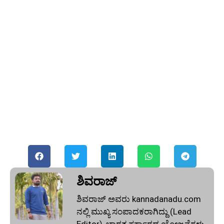
ಶಿವರಾಜ್
ಶಿವರಾಜ್ ಅವರು kannadanadu.com
ನಲ್ಲಿ ಮುಖ್ಯ ಸಂಪಾದಕರಾಗಿದ್ದು (Lead
Editor), ಭಾರತ ಸರ್ಕಾರದ ಯೋಜನೆಗಳು