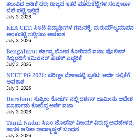
ತಲುಪಿದ ಅಡಿಕೆ ದರ; ರಾಜ್ಯದ ಇತರೆ ಮಾರುಕಟ್ಟೆಗಳ ಸಂಪೂರ್ಣ
ಬೆಲೆ ಪಟ್ಟಿ ಇಲ್ಲಿದೆ
July 3, 2026
KEA CET: ಸಿಇಟಿ ವಿದ್ಯಾರ್ಥಿಗಳ ಗಮನಕ್ಕೆ; ಮರುಮೌಲ್ಯಮಾಪನ
ಅಂಕಪಟ್ಟಿ ಸಲ್ಲಿಸಲು ಅವಕಾಶ
July 3, 2026
Bengaluru: ಕರ್ತವ್ಯ ಲೋಪ ತೋರಿದರೆ ವಜಾ; ಪೊಲೀಸ್
ಸಿಬ್ಬಂದಿಗೆ ಕಮಿಷನರ್ ಖಡಕ್ ಎಚ್ಚರಿಕೆ
July 3, 2026
NEET PG 2026: ಪರೀಕ್ಷಾ ವೇಳಾಪಟ್ಟಿ ಪ್ರಕಟ; ಅರ್ಜಿ ಸಲ್ಲಿಕೆಗೆ
ಅವಕಾಶ
July 3, 2026
Darshan: ಸುಪ್ರೀಂ ಕೋರ್ಟ್ ನಲ್ಲಿ ದರ್ಶನ್ ಜಾಮೀನು ಆದೇಶ
ಮಾರ್ಪಾಡು ಕೋರಿದ್ದ ಅರ್ಜಿ ವಜಾ
July 3, 2026
Tamil Nadu: ಸಿಎಂ ಜೋಸೆಫ್ ವಿಜಯ್ ವಿರುದ್ಧ ಅವಹೇಳನ;
ಶಾಸಕ ಅನಿತಾ ರಾಧಾಕೃಷ್ಣನ್ ಬಂಧನ
July 3, 2026