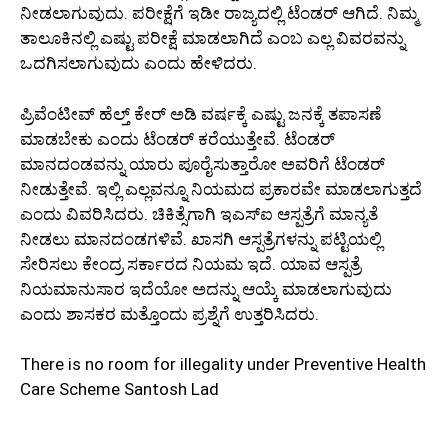
ನೀಡಲಾಗುವುದು. ಪರೀಕ್ಷೆಗೆ ಇಡೀ ರಾಜ್ಯದಲ್ಲಿ ಟೆಂಡರ್‌ ಆಗಿದೆ. ನಿಮ್ಮ
ತಾಲೂಕಿನಲ್ಲಿ ಎಷ್ಟು ಪರೀಕ್ಷೆ ಮಾಡಲಾಗಿದೆ ಎಂಬ ಎಲ್ಲ ವಿವರವನ್ನು
ಒದಗಿಸಲಾಗುವುದು ಎಂದು ಹೇಳಿದರು.
ಪ್ರಿವೆಂಟೀವ್‌ ಹೆಲ್ತ್‌ ಕೇರ್‌ ಅಡಿ ವರ್ಷಕ್ಕೆ ಎಷ್ಟು ಜನಕ್ಕೆ ತಪಾಸಣೆ
ಮಾಡಬೇಕು ಎಂದು ಟೆಂಡರ್‌ ಕರೆಯುತ್ತೇವೆ. ಟೆಂಡರ್‌
ಮಾನದಂಡವನ್ನು ಯಾರು ಪೂರೈಸುತ್ತಾರೋ ಅವರಿಗೆ ಟೆಂಡರ್‌
ನೀಡುತ್ತೇವೆ. ಇಲ್ಲಿ ಎಲ್ಲವನ್ನೂ ನಿಯಮದ ಪ್ರಕಾರವೇ ಮಾಡಲಾಗುತ್ತದೆ
ಎಂದು ವಿವರಿಸಿದರು. ಚಿಕಿತ್ಸೆಗಾಗಿ ಇಎಸ್‌ಐ ಆಸ್ಪತ್ರೆಗೆ ಮಾನ್ಯತೆ
ನೀಡಲು ಮಾನದಂಡಗಳಿವೆ. ಖಾಸಗಿ ಆಸ್ಪತ್ರೆಗಳನ್ನು ಪಟ್ಟಿಯಲ್ಲಿ
ಸೇರಿಸಲು ಕೇಂದ್ರ ಸರ್ಕಾರದ ನಿಯಮ ಇದೆ. ಯಾವ ಆಸ್ಪತ್ರೆ
ನಿಯಮಾನುಸಾರ ಇದೆಯೋ ಅದನ್ನು ಆಯ್ಕೆ ಮಾಡಲಾಗುವುದು
ಎಂದು ಶಾಸಕರ ಮತ್ತೊಂದು ಪ್ರಶ್ನೆಗೆ ಉತ್ತರಿಸಿದರು.
There is no room for illegality under Preventive Health
Care Scheme Santosh Lad