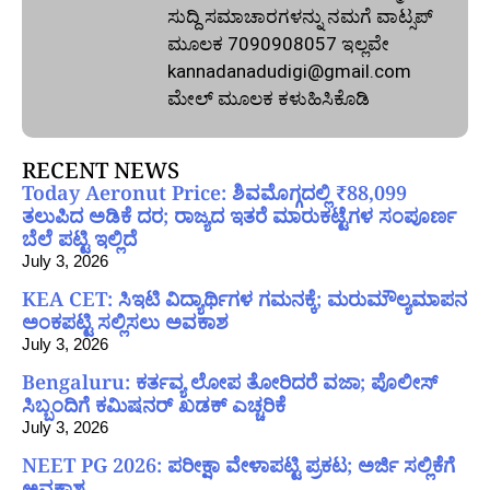
ಸುದ್ದಿ ಸಮಾಚಾರಗಳನ್ನು ನಮಗೆ ವಾಟ್ಸಪ್‌
ಮೂಲಕ 7090908057 ಇಲ್ಲವೇ
kannadanadudigi@gmail.com
ಮೇಲ್‌ ಮೂಲಕ ಕಳುಹಿಸಿಕೊಡಿ
RECENT NEWS
Today Aeronut Price: ಶಿವಮೊಗ್ಗದಲ್ಲಿ ₹88,099
ತಲುಪಿದ ಅಡಿಕೆ ದರ; ರಾಜ್ಯದ ಇತರೆ ಮಾರುಕಟ್ಟೆಗಳ ಸಂಪೂರ್ಣ
ಬೆಲೆ ಪಟ್ಟಿ ಇಲ್ಲಿದೆ
July 3, 2026
KEA CET: ಸಿಇಟಿ ವಿದ್ಯಾರ್ಥಿಗಳ ಗಮನಕ್ಕೆ; ಮರುಮೌಲ್ಯಮಾಪನ
ಅಂಕಪಟ್ಟಿ ಸಲ್ಲಿಸಲು ಅವಕಾಶ
July 3, 2026
Bengaluru: ಕರ್ತವ್ಯ ಲೋಪ ತೋರಿದರೆ ವಜಾ; ಪೊಲೀಸ್
ಸಿಬ್ಬಂದಿಗೆ ಕಮಿಷನರ್ ಖಡಕ್ ಎಚ್ಚರಿಕೆ
July 3, 2026
NEET PG 2026: ಪರೀಕ್ಷಾ ವೇಳಾಪಟ್ಟಿ ಪ್ರಕಟ; ಅರ್ಜಿ ಸಲ್ಲಿಕೆಗೆ
ಅವಕಾಶ