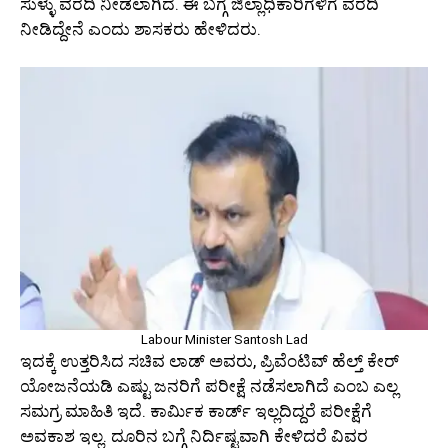
ಸುಳ್ಳು ವರದಿ ನೀಡಲಾಗಿದೆ. ಈ ಬಗ್ಗೆ ಜಿಲ್ಲಾಧಿಕಾರಿಗಳಿಗೆ ವರದಿ
ನೀಡಿದ್ದೇನೆ ಎಂದು ಶಾಸಕರು ಹೇಳಿದರು.
Labour Minister Santosh Lad
ಇದಕ್ಕೆ ಉತ್ತರಿಸಿದ ಸಚಿವ ಲಾಡ್‌ ಅವರು, ಪ್ರಿವೆಂಟಿವ್‌ ಹೆಲ್ತ್‌ ಕೇರ್‌
ಯೋಜನೆಯಡಿ ಎಷ್ಟು ಜನರಿಗೆ ಪರೀಕ್ಷೆ ನಡೆಸಲಾಗಿದೆ ಎಂಬ ಎಲ್ಲ
ಸಮಗ್ರ ಮಾಹಿತಿ ಇದೆ. ಕಾರ್ಮಿಕ ಕಾರ್ಡ್‌ ಇಲ್ಲದಿದ್ದರೆ ಪರೀಕ್ಷೆಗೆ
ಅವಕಾಶ ಇಲ್ಲ. ದೂರಿನ ಬಗ್ಗೆ ನಿರ್ದಿಷ್ಟವಾಗಿ ಕೇಳಿದರೆ ವಿವರ